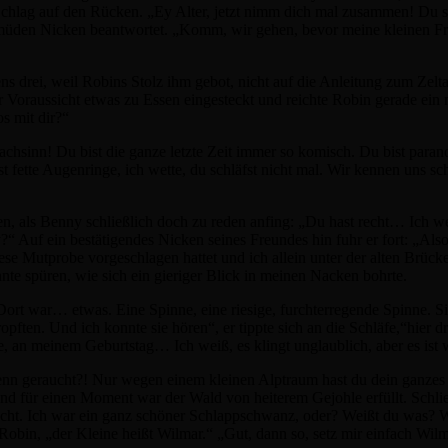
 Schlag auf den Rücken. „Ey Alter, jetzt nimm dich mal zusammen! Du s
müden Nicken beantwortet. „Komm, wir gehen, bevor meine kleinen Fr
 drei, weil Robins Stolz ihm gebot, nicht auf die Anleitung zum Zelta
er Voraussicht etwas zu Essen eingesteckt und reichte Robin gerade ei
os mit dir?“
achsinn! Du bist die ganze letzte Zeit immer so komisch. Du bist parano
t fette Augenringe, ich wette, du schläfst nicht mal. Wir kennen uns s
, als Benny schließlich doch zu reden anfing: „Du hast recht… Ich wer
?“ Auf ein bestätigendes Nicken seines Freundes hin fuhr er fort: „Also,
se Mutprobe vorgeschlagen hattet und ich allein unter der alten Brücke 
nte spüren, wie sich ein gieriger Blick in meinen Nacken bohrte.
 Dort war… etwas. Eine Spinne, eine riesige, furchterregende Spinne. S
pften. Und ich konnte sie hören“, er tippte sich an die Schläfe,“hier d
 an meinem Geburtstag… Ich weiß, es klingt unglaublich, aber es ist 
 denn geraucht?! Nur wegen einem kleinen Alptraum hast du dein ganze
für einen Moment war der Wald von heiterem Gejohle erfüllt. Schließ
cht. Ich war ein ganz schöner Schlappschwanz, oder? Weißt du was? 
 Robin, „der Kleine heißt Wilmar.“ „Gut, dann so, setz mir einfach Wil