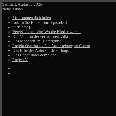
Samstag, August 8 2026
Neue Artikel
Sie kommen dich holen
Lost in the Backrooms Episode 3
u/[deleted]
Vergiss diesen Ort: Wo die Kinder warten
Der Mord in der verlassenen Villa
Das Mädchen im Hintergrund
Projekt Osterhase / Die Auferstehung an Ostern
Das Erbe des Naturkundelehrlings
Das Labor unter dem Sand
Project V
Log
In
Zufälliger
Beitrag
Menü