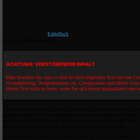
Eddelfisch
0
271
10 Minuten lesen
ACHTUNG: VERSTÖRENDER INHALT
Bitte beachten Sie, dass es sich bei dem folgenden Text um eine C
Sexualisierung, Drogenkonsum, etc. Creepypastas sind fiktive Gesc
diesen Text nicht zu lesen, wenn Sie sich davon traumatisiert oder b
„Wie ihr vielleicht wisst, liebe ich Spinnen. Sie sind faszinierend, i
gleichermaßen. Viele von ihnen haben in meinem Zimmer ein Heim
gefunden und ich gebe mein Bestes, um ihnen ein artgerechtes Leben
Dahinschmelzen? Ich würde niemals andere Haustiere wollen…
Leider teilt mein bester Freund diese Meinung nicht. Im Gegenteil, er l