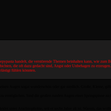
reepypasta handelt, die verstörende Themen beinhalten kann, wie zum B
hichten, die oft dazu gedacht sind, Angst oder Unbehagen zu erzeugen
elästigt fühlen könnten.
n meinen Augen sogar wunderschön oder gar niedlich. Große, Kleine, gift
 zu ermöglichen. Sind die großen runden Augen einer Springspinne nic
eidet unter Arachnophobie, seit er sechs Jahre alt ist. Warum, das wollte