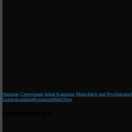
Startseite
/
Creepypasta
/
Inhalt Kategorie
/
Menschlich und Psychologisc
Geisteskrankheit
Kreaturen
Mittel
Tiere
Spinnenangst