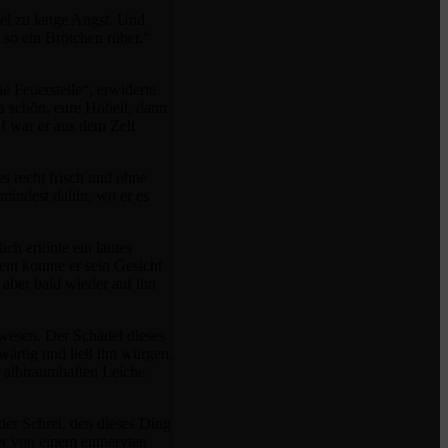
iel zu lange Angst. Und
 so ein Brötchen rüber.“
e Feuerstelle“, erwiderte
a schön, eure Hoheit, dann
uf war er aus dem Zelt
 recht frisch und ohne
mindest dahin, wo er es
ch ertönte ein lautes
nt konnte er sein Gesicht
 aber bald wieder auf ihn
ewesen. Der Schädel dieses
rwärtig und ließ ihn würgen.
r albtraumhaften Leiche
der Schrei, den dieses Ding
er von einem entnervten