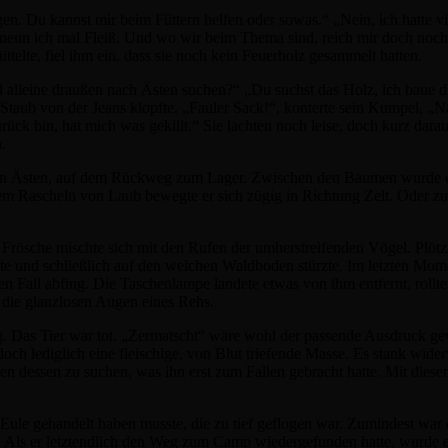
en. Du kannst mir beim Füttern helfen oder sowas.“ „Nein, ich hatte v
as nenn ich mal Fleiß. Und wo wir beim Thema sind, reich mir doch noch
elte, fiel ihm ein, dass sie noch kein Feuerholz gesammelt hatten.
 alleine draußen nach Ästen suchen?“ „Du suchst das Holz, ich baue di
 Staub von der Jeans klopfte. „Fauler Sack!“, konterte sein Kumpel, „N
ück bin, hat mich was gekillt.“ Sie lachten noch leise, doch kurz dara
.
cken Ästen, auf dem Rückweg zum Lager. Zwischen den Bäumen wurde es
m Rascheln von Laub bewegte er sich zügig in Richtung Zelt. Oder zu
ösche mischte sich mit den Rufen der umherstreifenden Vögel. Plötzli
e und schließlich auf den weichen Waldboden stürzte. Im letzten Mome
 Fall abfing. Die Taschenlampe landete etwas von ihm entfernt, rollte
n die glanzlosen Augen eines Rehs.
ang. Das Tier war tot. „Zermatscht“ wäre wohl der passende Ausdruck g
doch lediglich eine fleischige, von Blut triefende Masse. Es stank wide
n dessen zu suchen, was ihn erst zum Fallen gebracht hatte. Mit diese
 Eule gehandelt haben musste, die zu tief geflogen war. Zumindest war 
. Als er letztendlich den Weg zum Camp wiedergefunden hatte, wurde 