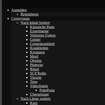
Anmelden
Registrieren
Creepypasta
Nach Inhalt Sortiert
Klassische Pasta
Experimente
Verlorene Folgen
Geister
Geisteskrankheit
Krankheiten
Kreaturen
Mord
Objekte
Plottwist
Ritual
SCP Reihe
Theorie
Tiere
VideoSpiele
PokePasta
Übersetzung
Nach Länge sortiert:
Kurz