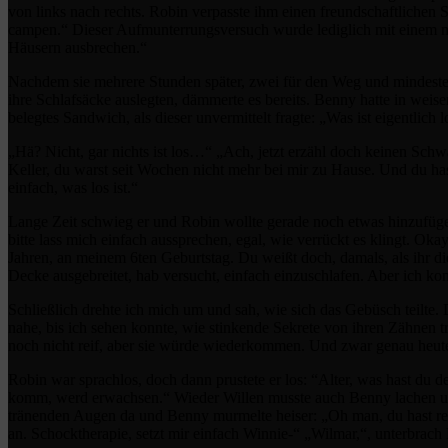
von links nach rechts. Robin verpasste ihm einen freundschaftlichen
campen.“ Dieser Aufmunterrungsversuch wurde lediglich mit einem 
Häusern ausbrechen.“
Nachdem sie mehrere Stunden später, zwei für den Weg und mindestens
ihre Schlafsäcke auslegten, dämmerte es bereits. Benny hatte in weis
belegtes Sandwich, als dieser unvermittelt fragte: „Was ist eigentlich l
„Hä? Nicht, gar nichts ist los…“ „Ach, jetzt erzähl doch keinen Schw
Keller, du warst seit Wochen nicht mehr bei mir zu Hause. Und du has
einfach, was los ist.“
Lange Zeit schwieg er und Robin wollte gerade noch etwas hinzufügen
bitte lass mich einfach aussprechen, egal, wie verrückt es klingt. Okay
Jahren, an meinem 6ten Geburtstag. Du weißt doch, damals, als ihr die
Decke ausgebreitet, hab versucht, einfach einzuschlafen. Aber ich kon
Schließlich drehte ich mich um und sah, wie sich das Gebüsch teilte.
nahe, bis ich sehen konnte, wie stinkende Sekrete von ihren Zähnen tro
noch nicht reif, aber sie würde wiederkommen. Und zwar genau heute,
Robin war sprachlos, doch dann prustete er los: “Alter, was hast du
komm, werd erwachsen.“ Wieder Willen musste auch Benny lachen und 
tränenden Augen da und Benny murmelte heiser: „Oh man, du hast re
an. Schocktherapie, setzt mir einfach Winnie-“ „Wilmar,“, unterbrach