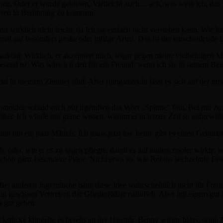
hen. Oder er wurde gebissen. Vielleicht auch… ach, was weiß ich, das i
 Tieren in Berührung zu kommen.
mir wirklich nicht leicht, da ich sie einfach nicht verstehen kann. Wie 
nmal auf besonders große oder giftige Arten. Das ist der entscheidende
nkbar. Wirklich, er akzeptiert mich, sogar gegen meine vielbeinigen M
nwesend ist. Was wäre ich den für ein Freund, wenn ich sie in seinem Be
mal in meinem Zimmer sind. Aber rumgammeln lässt es sich auf der gr
ranoider, sobald auch nur irgendwo das Wort „Spinne“ fällt. Bei mir zu
er. Ich würde nur gerne wissen, warum er in letzter Zeit so aufgewühlt
n um ein paar Mädels. Ich muss jetzt los, heute gibt es einen Geburtst
oder, wie er es zu sagen pflegte, damit es auf andere cooler wirkte, s
chon ganz besondere Pläne. Nicht etwa so, wie Robins sechzehnte Feier
 anderen Jugendliche hätte diese Idee wahrscheinlich nicht für Freud
 gewissen Vertretern der Gliederfüßler natürlich. Aber mit einem gut a
s gut gehen.
ücke klingelte es bereits an der Haustür. Benny wirkte blass, seine