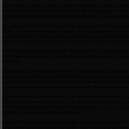
Sein Freund wurde kurz ernst: „Sicher? Wir können auch klein anfang
wenn du mir hilfst, dann bin ich mir sicher, dass alles gut geht.“ „D
Während Robin über seinen Witz lachte und Benny nur den Kopf schütt
„Ey, Benny, wollen wir dieses Horrorfilmklischee perfekt machen und
Benny mit einem verschmitzten Lächeln, als er aufstand und sich den
werde ich mal auf die Suche gehen. Wenn ich in einer Stunde nicht zur
heraus und zwischen den Bäumen verschwunden. Beide verstummten
Eine Weile später war Robin bereits, die Armen vollgepackt mit di
seine Taschenlampe wäre es außerdem stockfinster gewesen. Unter de
vermutete.
Irgendwo in der Nähe rauschte ein Bach und das dumpfe Quaken der Fr
Kreischen und etwas Großes streifte Robins Kopf, wodurch er taumelt
vor Schaden bewahren, indem er schnell die Hände ausstreckte und den
zu, sodass der Boden unter ihm beleuchtet wurde. Robin sah direkt i
„Oh verdammt!“, rief er angewidert, als er schnell auf die Füße spr
einst grazilen Wesens schien noch intakt, der Rest des Körpers war je
Als er sich wieder gefangen hatte, wand sich Robin ab, um nach Spure
wollte er sich jedenfalls nicht näher befassen.
Letztendlich fand er nichts und mutmaßte, dass es sich um eine große
ausgestoßen hatte, am ehesten mit einem Vogel vergleichbar gewesen