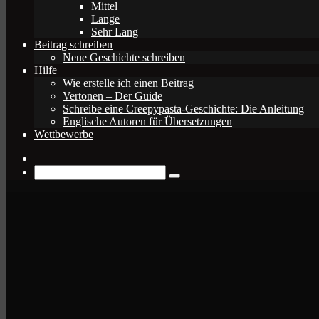
Mittel
Lange
Sehr Lang
Beitrag schreiben
Neue Geschichte schreiben
Hilfe
Wie erstelle ich einen Beitrag
Vertonen – Der Guide
Schreibe eine Creepypasta-Geschichte: Die Anleitung
Englische Autoren für Übersetzungen
Wettbewerbe
Zufälliger
Beitrag
Suche
nach