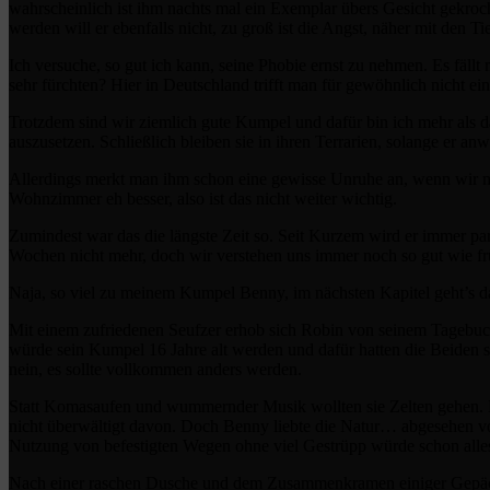
wahrscheinlich ist ihm nachts mal ein Exemplar übers Gesicht gekroc
werden will er ebenfalls nicht, zu groß ist die Angst, näher mit den
Ich versuche, so gut ich kann, seine Phobie ernst zu nehmen. Es fällt 
sehr fürchten? Hier in Deutschland trifft man für gewöhnlich nicht ei
Trotzdem sind wir ziemlich gute Kumpel und dafür bin ich mehr als da
auszusetzen. Schließlich bleiben sie in ihren Terrarien, solange er a
Allerdings merkt man ihm schon eine gewisse Unruhe an, wenn wir 
Wohnzimmer eh besser, also ist das nicht weiter wichtig.
Zumindest war das die längste Zeit so. Seit Kurzem wird er immer pa
Wochen nicht mehr, doch wir verstehen uns immer noch so gut wie früh
Naja, so viel zu meinem Kumpel Benny, im nächsten Kapitel geht’s dan
Mit einem zufriedenen Seufzer erhob sich Robin von seinem Tagebuch, 
würde sein Kumpel 16 Jahre alt werden und dafür hatten die Beiden s
nein, es sollte vollkommen anders werden.
Statt Komasaufen und wummernder Musik wollten sie Zelten gehen. Bei
nicht überwältigt davon. Doch Benny liebte die Natur… abgesehen von
Nutzung von befestigten Wegen ohne viel Gestrüpp würde schon alle
Nach einer raschen Dusche und dem Zusammenkramen einiger Gepäckst