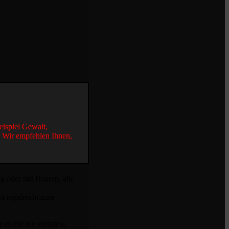
eispiel Gewalt,
. Wir empfehlen Ihnen,
ig oder mit Haaren, alle
ht regelrecht zum
 er mir nie verraten,