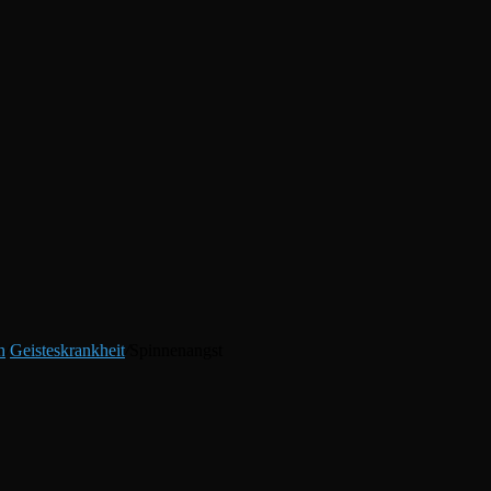
h
/
Geisteskrankheit
/
Spinnenangst