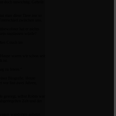
st doch unwichtig. Geheilt
kann man diese Tiere nur so
 Unterschied zwischen uns.
itbewohner hat er nichts
isein rauslassen würde?
oßen Couch im
 Hause waren wir schon seit
 ist.
ag zu feiern.“
einer Biografie. Heute
 vor fast zwei Jahren,
e gesorgt, selbst Robin war
bgeriegelten Zelt und der
 Augen wanderten gehetzt