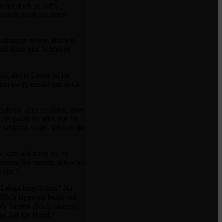
tehst doch so auf’s
eunde noch aus ihren
ufbau zu sehen, endlich
n mit Käse und Schinken
id, deine Laune ist im
chon ewig, erzähl mir doch
de dir alles erzählen, aber
 es passierte alles vor 10
schlafen sollte. Ich hab die
ie kam auf mich zu, so
rinnen. Sie meinte, ich wäre
wahr.“
s Leben lang Schiss? Na
lich lagen sie beide mit
Wir fangen gleich morgen
mar auf die Hand.“