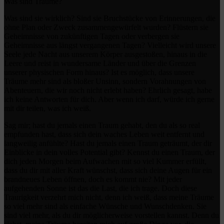
Was sind Träume?
Was sind sie wirklich? Sind sie Bruchstücke von Erinnerungen, die
ohne Plan oder Zweck zusammengewürfelt wurden? Flüstern sie
Geheimnisse von zukünftigen Tagen oder verbergen sie
Geheimnisse aus längst vergangenen Tagen? Vielleicht wird unsere
Seele jede Nacht aus unserem Körper ausgestoßen, hinaus in die
Leere und reist in wundersame Länder und über die Grenzen
unserer physischen Form hinaus? Ist es möglich, dass unsere
Träume mehr sind als bloßer Unsinn, sondern Vorahnungen von
Abenteuern, die wir noch nicht erlebt haben? Ehrlich gesagt, habe
ich keine Antworten für dich. Aber wenn ich darf, würde ich gerne
mit dir teilen, was ich weiß.
Sag mir; hast du jemals einen Traum gehabt, den du als so real
empfunden hast, dass sich dein waches Leben weit entfernt und
langweilig anfühlte? Hast du jemals einen Traum geträumt, der dir
Einblicke in dein volles Potential gibt? Kennst du einen Traum, der
dich jeden Morgen beim Aufwachen mit so viel Kummer erfüllt,
dass du dir mit aller Kraft wünschst, dass sich deine Augen für ein
brandneues Leben öffnen, doch es kommt nie? Mit jeder
aufgehenden Sonne ist das die Last, die ich trage. Doch diese
Traurigkeit verzehrt mich nicht, denn ich weiß, dass meine Träume
so viel mehr sind als einfache Wünsche und Wunschdenken. Sie
sind viel mehr, als du dir möglicherweise vorstellen kannst. Denn du