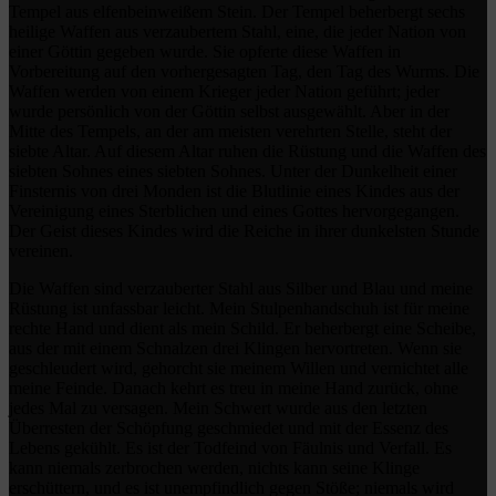
Tempel aus elfenbeinweißem Stein. Der Tempel beherbergt sechs
heilige Waffen aus verzaubertem Stahl, eine, die jeder Nation von
einer Göttin gegeben wurde. Sie opferte diese Waffen in
Vorbereitung auf den vorhergesagten Tag, den Tag des Wurms. Die
Waffen werden von einem Krieger jeder Nation geführt; jeder
wurde persönlich von der Göttin selbst ausgewählt. Aber in der
Mitte des Tempels, an der am meisten verehrten Stelle, steht der
siebte Altar. Auf diesem Altar ruhen die Rüstung und die Waffen des
siebten Sohnes eines siebten Sohnes. Unter der Dunkelheit einer
Finsternis von drei Monden ist die Blutlinie eines Kindes aus der
Vereinigung eines Sterblichen und eines Gottes hervorgegangen.
Der Geist dieses Kindes wird die Reiche in ihrer dunkelsten Stunde
vereinen.
Die Waffen sind verzauberter Stahl aus Silber und Blau und meine
Rüstung ist unfassbar leicht. Mein Stulpenhandschuh ist für meine
rechte Hand und dient als mein Schild. Er beherbergt eine Scheibe,
aus der mit einem Schnalzen drei Klingen hervortreten. Wenn sie
geschleudert wird, gehorcht sie meinem Willen und vernichtet alle
meine Feinde. Danach kehrt es treu in meine Hand zurück, ohne
jedes Mal zu versagen. Mein Schwert wurde aus den letzten
Überresten der Schöpfung geschmiedet und mit der Essenz des
Lebens gekühlt. Es ist der Todfeind von Fäulnis und Verfall. Es
kann niemals zerbrochen werden, nichts kann seine Klinge
erschüttern, und es ist unempfindlich gegen Stöße; niemals wird