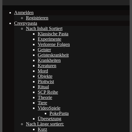
Anmelden
Registrieren
Creepypasta
Nach Inhalt Sortiert
Klassische Pasta
Experimente
Verlorene Folgen
Geister
Geisteskrankheit
Krankheiten
Kreaturen
Mord
Objekte
Plottwist
Ritual
SCP Reihe
Theorie
Tiere
VideoSpiele
PokePasta
Übersetzung
Nach Länge sortiert:
Kurz