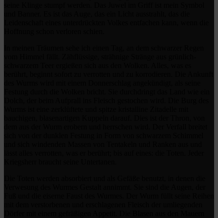
seine Klinge stumpf werden. Das Juwel im Griff ist mein Symbol
und Banner. Es ist das Auge, das ein Licht ausstrahlt, das die
Leidenschaft eines unterdrückten Volkes entfachen kann, wenn die
Hoffnung schon verloren schien.
In meinen Träumen sehe ich einen Tag, an dem schwarzer Regen
vom Himmel fällt. Zähflüssige, strähnige Stränge aus grünlich-
schwarzem Teer ergießen sich aus den Wolken. Alles, was es
berührt, beginnt sofort zu verrotten und zu korrodieren. Die Ankunft
des Wurms wird mit einem Donnerschlag angekündigt, als seine
Festung durch die Wolken bricht. Sie durchdringt das Land wie ein
Dolch, der beim Aufprall ins Fleisch gestochen wird. Die Burg des
Wurms ist eine zerklüftete und spitze kristalline Zitadelle mit
bauchigen, blasenartigen Kuppeln darauf. Dies ist der Thron, von
dem aus der Wurm erobern und herrschen wird. Der Verfall breitet
sich von der dunklen Festung in Form von schwarzem Schimmel
und sich windenden Massen von Tentakeln und Ranken aus und
lässt alles verrotten, was er berührt; bis auf eines: die Toten. Jeder
Kriegsherr braucht seine Untertanen.
Die Toten werden absorbiert und als Gefäße benutzt, in denen die
Verwesung des Wurmes Gestalt annimmt. Sie sind die Augen, der
Fuß und die eiserne Faust des Wurmes. Der Wurm füllt seine Reihen
mit dem verstorbenen und erschlagenen Fleisch der umliegenden
Dörfer mit einem gefräßigen Appetit. Die Blasen aus den Mauern