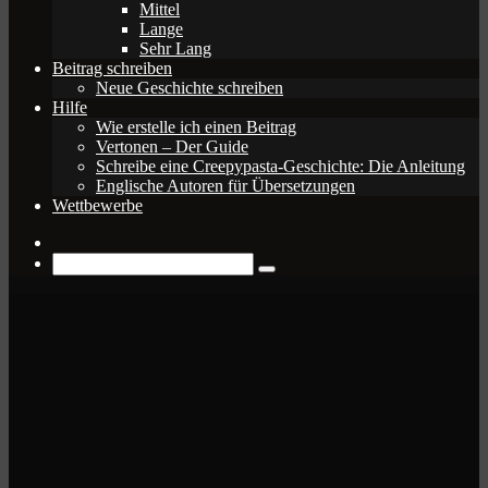
Mittel
Lange
Sehr Lang
Beitrag schreiben
Neue Geschichte schreiben
Hilfe
Wie erstelle ich einen Beitrag
Vertonen – Der Guide
Schreibe eine Creepypasta-Geschichte: Die Anleitung
Englische Autoren für Übersetzungen
Wettbewerbe
Zufälliger
Beitrag
Suche
nach