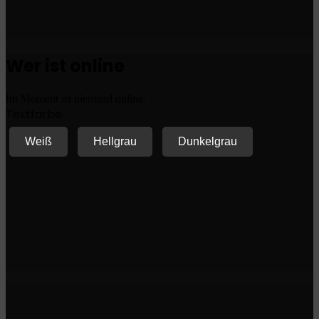
Wer ist online
Im Moment ist niemand online.
Textfarbe
Weiß
Hellgrau
Dunkelgrau