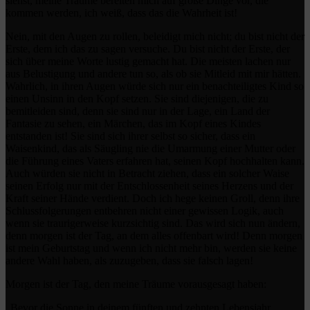
siehst, meine Träume bereiten mich auf große Dinge vor, die
kommen werden, ich weiß, dass das die Wahrheit ist!
Nein, mit den Augen zu rollen, beleidigt mich nicht; du bist nicht der
Erste, dem ich das zu sagen versuche. Du bist nicht der Erste, der
sich über meine Worte lustig gemacht hat. Die meisten lachen nur
aus Belustigung und andere tun so, als ob sie Mitleid mit mir hätten.
Wahrlich, in ihren Augen würde sich nur ein benachteiligtes Kind so
einen Unsinn in den Kopf setzen. Sie sind diejenigen, die zu
bemitleiden sind, denn sie sind nur in der Lage, ein Land der
Fantasie zu sehen, ein Märchen, das im Kopf eines Kindes
entstanden ist! Sie sind sich ihrer selbst so sicher, dass ein
Waisenkind, das als Säugling nie die Umarmung einer Mutter oder
die Führung eines Vaters erfahren hat, seinen Kopf hochhalten kann.
Auch würden sie nicht in Betracht ziehen, dass ein solcher Waise
seinen Erfolg nur mit der Entschlossenheit seines Herzens und der
Kraft seiner Hände verdient. Doch ich hege keinen Groll, denn ihre
Schlussfolgerungen entbehren nicht einer gewissen Logik, auch
wenn sie traurigerweise kurzsichtig sind. Das wird sich nun ändern,
denn morgen ist der Tag, an dem alles offenbart wird! Denn morgen
ist mein Geburtstag und wenn ich nicht mehr bin, werden sie keine
andere Wahl haben, als zuzugeben, dass sie falsch lagen!
Morgen ist der Tag, den meine Träume vorausgesagt haben:
„Bevor die Sonne in deinem fünften und zehnten Lebensjahr