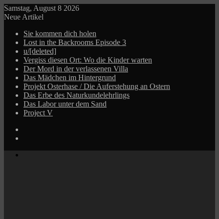
Samstag, August 8 2026
Neue Artikel
Sie kommen dich holen
Lost in the Backrooms Episode 3
u/[deleted]
Vergiss diesen Ort: Wo die Kinder warten
Der Mord in der verlassenen Villa
Das Mädchen im Hintergrund
Projekt Osterhase / Die Auferstehung an Ostern
Das Erbe des Naturkundelehrlings
Das Labor unter dem Sand
Project V
Log
In
Zufälliger
Beitrag
Menü