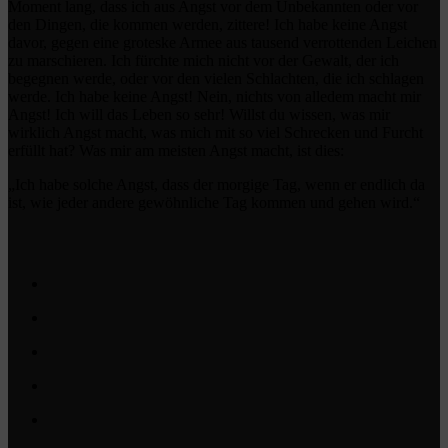
Moment lang, dass ich aus Angst vor dem Unbekannten oder vor
den Dingen, die kommen werden, zittere! Ich habe keine Angst
davor, gegen eine groteske Armee aus tausend verrottenden Leichen
zu marschieren. Ich fürchte mich nicht vor der Gewalt, der ich
begegnen werde, oder vor den vielen Schlachten, die ich schlagen
werde. Ich habe keine Angst! Nein, nichts von alledem macht mir
Angst! Ich will das Leben so sehr! Willst du wissen, was mir
wirklich Angst macht, was mich mit so viel Schrecken und Furcht
erfüllt hat? Was mir am meisten Angst macht, ist dies:
„Ich habe solche Angst, dass der morgige Tag, wenn er endlich da
ist, wie jeder andere gewöhnliche Tag kommen und gehen wird.“