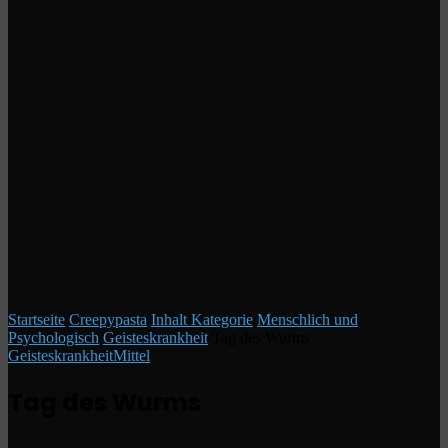
Startseite
/
Creepypasta
/
Inhalt Kategorie
/
Menschlich und
Psychologisch
/
Geisteskrankheit
/
Tag des Wurms
Geisteskrankheit
Mittel
Tag des Wurms