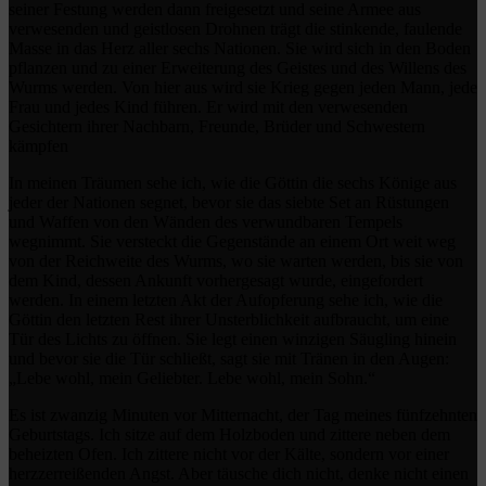
seiner Festung werden dann freigesetzt und seine Armee aus
verwesenden und geistlosen Drohnen trägt die stinkende, faulende
Masse in das Herz aller sechs Nationen. Sie wird sich in den Boden
pflanzen und zu einer Erweiterung des Geistes und des Willens des
Wurms werden. Von hier aus wird sie Krieg gegen jeden Mann, jede
Frau und jedes Kind führen. Er wird mit den verwesenden
Gesichtern ihrer Nachbarn, Freunde, Brüder und Schwestern
kämpfen
In meinen Träumen sehe ich, wie die Göttin die sechs Könige aus
jeder der Nationen segnet, bevor sie das siebte Set an Rüstungen
und Waffen von den Wänden des verwundbaren Tempels
wegnimmt. Sie versteckt die Gegenstände an einem Ort weit weg
von der Reichweite des Wurms, wo sie warten werden, bis sie von
dem Kind, dessen Ankunft vorhergesagt wurde, eingefordert
werden. In einem letzten Akt der Aufopferung sehe ich, wie die
Göttin den letzten Rest ihrer Unsterblichkeit aufbraucht, um eine
Tür des Lichts zu öffnen. Sie legt einen winzigen Säugling hinein
und bevor sie die Tür schließt, sagt sie mit Tränen in den Augen:
„Lebe wohl, mein Geliebter. Lebe wohl, mein Sohn.“
Es ist zwanzig Minuten vor Mitternacht, der Tag meines fünfzehnten
Geburtstags. Ich sitze auf dem Holzboden und zittere neben dem
beheizten Ofen. Ich zittere nicht vor der Kälte, sondern vor einer
herzzerreißenden Angst. Aber täusche dich nicht, denke nicht einen