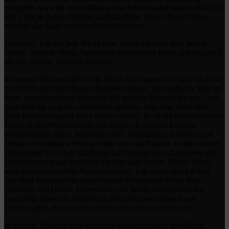
untergeht, wirst du mit Hoffnung und Erlösung auf deinem Rücken
und Licht in deinen Händen zurückkehren. Durch deine Klinge
wirst du das Land von dem Wurm befreien.“
Das ist es, was ich jede Nacht sehe, wenn ich mich dem Schlaf
ergebe. Schließe deine Augen und nimm meine Hand und lass mich
dir von meinen Träumen erzählen.
In meinen Träumen gibt es ein Reich, das unserem so nahe ist, dass
nur die Breite eines Haares die beiden trennt. Sie existieren Seite an
Seite, gemeinsam und ohne sich des anderen bewusst zu sein. Und
doch sind sie so weit voneinander entfernt, dass eine Reise über
diese Distanz tausend Jahre dauern würde. Es ist ein mittelalterliches
Reich, in dem Wissenschaft und Magie als geliebte Freunde
nebeneinander leben. Maschinen und Technologie, Zauberei und
Magie, sie existieren Seite an Seite wie eine Einheit. Es gibt keinen
Unterschied zwischen Zauberern und Ingenieuren, Zauberern und
Lehrern, oder sogar zwischen Heilern und Ärzten. Dieses Reich
wird von sechs großen Nationen regiert, jede unter einem König
und einer Königin von tugendhaftem Herzen und edlem Blut.
Schlösser und Dörfer, Bauernhöfe und Städte durchziehen das
Land. Alle leben ein einfaches Leben mit einem Hauch von
Technologien, die sowohl natürlich als auch mystisch sind.
In meinen Träumen sehe ich einen wunderschönen gewölbten