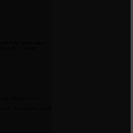
ch lauter, lauter und so
n knallte es wieder.
wie die Männer enden.
ls durch. Es war keine dunkle