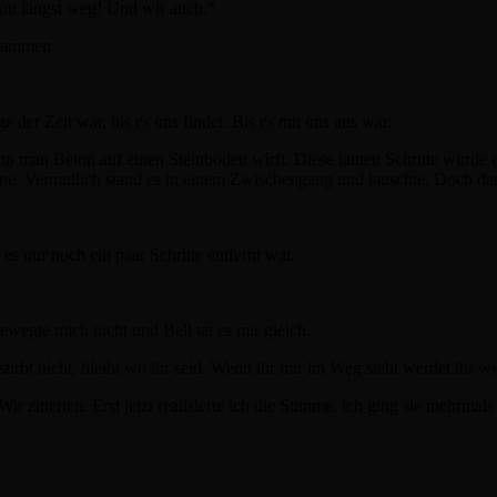
hon längst weg! Und wir auch.“
usammen.
der Zeit war, bis es uns findet. Bis es mit uns aus war.
nn man Beton auf einen Steinboden wirft. Diese lauten Schritte wurde no
nne. Vermutlich stand es in einem Zwischengang und lauschte. Doch dan
es nur noch ein paar Schritte entfernt war.
ewegte mich nicht und Bell tat es mir gleich.
 stirbt nicht, bleibt wo ihr seid. Wenn ihr mir im Weg steht werdet ihr 
ir zitterten. Erst jetzt realisierte ich die Stimme, ich ging sie mehrma