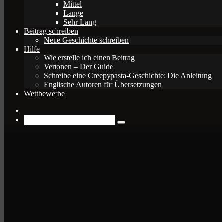
Mittel
Lange
Sehr Lang
Beitrag schreiben
Neue Geschichte schreiben
Hilfe
Wie erstelle ich einen Beitrag
Vertonen – Der Guide
Schreibe eine Creepypasta-Geschichte: Die Anleitung
Englische Autoren für Übersetzungen
Wettbewerbe
Zufälliger
Beitrag
Suche
nach