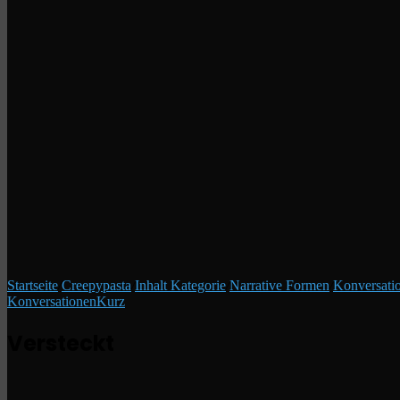
Startseite
/
Creepypasta
/
Inhalt Kategorie
/
Narrative Formen
/
Konversati
Konversationen
Kurz
Versteckt