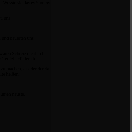
. Wusste sie das es Sinnlos
u uns.
n und kauerten uns
 waren Schreie die durch
Teufel lief hier ab.
 zu machen, das der der da
lte heißen:
 unten hauste.