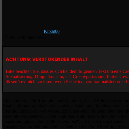
Kitkat00
0
448
3 Minuten lesen
ACHTUNG: VERSTÖRENDER INHALT
Bitte beachten Sie, dass es sich bei dem folgenden Text um eine C
Sexualisierung, Drogenkonsum, etc. Creepypastas sind fiktive Gesc
diesen Text nicht zu lesen, wenn Sie sich davon traumatisiert oder b
Ich befand mich in Rom mit einer Freundin, Bell. Wir liefen zusamme
Knallen hörten, wir dachten uns nichts dabei und erkundeten weiter 
über die Leichen die wir vermutlich hätten sehen können oder eher di
wäre mit den Skeletten. Doch dann fand Bell Skelette doch nicht mehr 
piepste sie. „Ja, ach ne! Tolle Erkenntnis!“, ich meckerte mal wieder.
Ausgang war zu. Ich rannte hin, rüttelte an der Tür. Ich schrie: „H