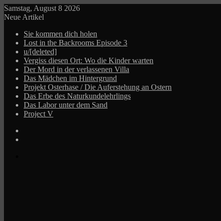
Samstag, August 8 2026
Neue Artikel
Sie kommen dich holen
Lost in the Backrooms Episode 3
u/[deleted]
Vergiss diesen Ort: Wo die Kinder warten
Der Mord in der verlassenen Villa
Das Mädchen im Hintergrund
Projekt Osterhase / Die Auferstehung an Ostern
Das Erbe des Naturkundelehrlings
Das Labor unter dem Sand
Project V
Log
In
Zufälliger
Beitrag
Menü