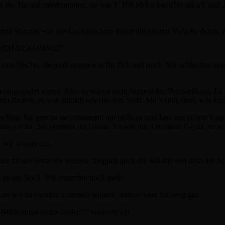
cht die Tür auf zubekommen, sie war 1. 100 Mal schwächer als ich und 2
eine Stimme, wie aus Lautsprechern durch die ganzen Verließe durch, z
EUCH BEKOMME!“
eine Nische, die groß genug war für Bell und mich. Wir schlupften rei
er eingesperrt waren. Aber es waren nicht Schreie der Verzweiflung. Es
in Reißen, es war ähnlich wie das von Stoff. Mir wurde übel, was zum 
n blau. Sie presste sie zusammen um nicht zu spucken, um keinen Laut
te ich ihr. Sie verstand die Gestik. Es war die Abschieds Gestik, es sol
, wir wissen das.
hritte zu uns kommen würden, möglich auch die Schritte von dem der da
n zu uns hoch. Wir erstarrten noch mehr.
ass wir hier wirklich sterben würden, dass es kein Ausweg gab…
Nullkomma nichts finden!“, wisperte ich.