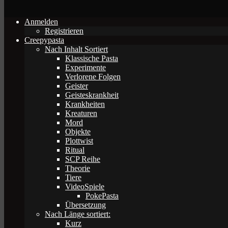
Anmelden
Registrieren
Creepypasta
Nach Inhalt Sortiert
Klassische Pasta
Experimente
Verlorene Folgen
Geister
Geisteskrankheit
Krankheiten
Kreaturen
Mord
Objekte
Plottwist
Ritual
SCP Reihe
Theorie
Tiere
VideoSpiele
PokePasta
Übersetzung
Nach Länge sortiert:
Kurz