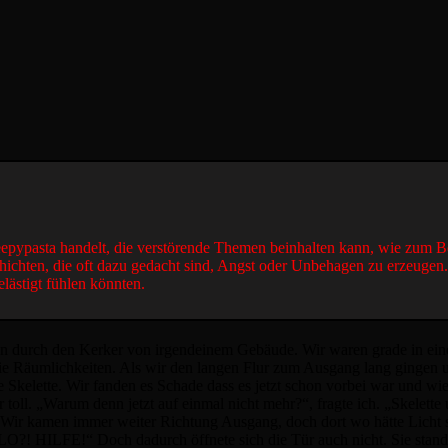
reepypasta handelt, die verstörende Themen beinhalten kann, wie zum B
hichten, die oft dazu gedacht sind, Angst oder Unbehagen zu erzeugen
elästigt fühlen könnten.
n durch den Kerker von irgendeinem Gebäude. Wir waren grade in einer
die Räumlichkeiten. Als wir den langen Flur zum Ausgang lang gingen u
e Skelette. Wir fanden es Schade dass es jetzt schon vorbei war und w
toll. „Warum denn jetzt auf einmal nicht mehr?“, fragte ich. „Skelette 
Wir kamen immer weiter Richtung Ausgang, doch dort wo hätte Licht 
ALLO?! HILFE!“ Doch dadurch öffnete sich die Tür auch nicht. Sie stan