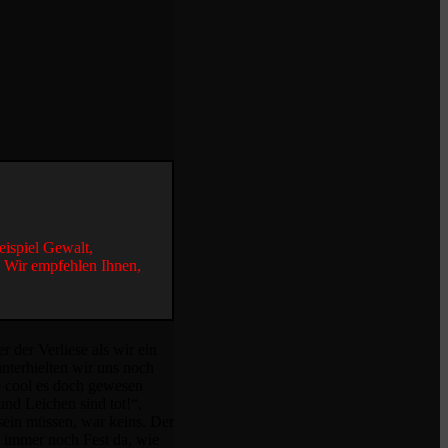
eispiel Gewalt,
. Wir empfehlen Ihnen,
 der Verliese als wir ein
nterhielten wir uns noch
ie cool es doch gewesen
und Leichen sind tot!“,
sein müssen, war keins. Der
d immer noch Fest da, wie