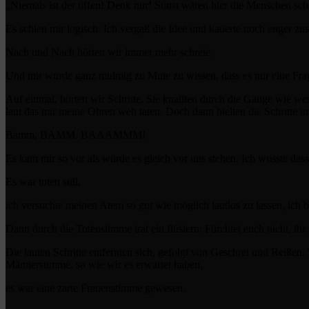
„Niemals ist der offen! Denk nur! Sonst wären hier die Menschen sc
Es schien mir logisch. Ich vergaß die Idee und kauerte noch enger z
Nach und Nach hörten wir immer mehr schreie.
Und mir wurde ganz mulmig zu Mute zu wissen, dass es nur eine Frage 
Auf einmal, hörten wir Schritte. Sie knallten durch die Gänge wie we
laut das mir meine Ohren weh taten. Doch dann hielten die Schritte i
Bamm, BAMM, BAAAMMM!
Es kam mir so vor als würde es gleich vor uns stehen. Ich wusste dass 
Es war toten still,
ich versuchte meinen Atem so gut wie möglich lautlos zu lassen, ich b
Dann durch die Totenstimme trat ein flüstern: Fürchtet euch nicht, ihr
Die lauten Schritte entfernten sich, gefolgt von Geschrei und Reißen. W
Männerstimme, so wie wir es erwartet haben,
es war eine zarte Frauenstimme gewesen.