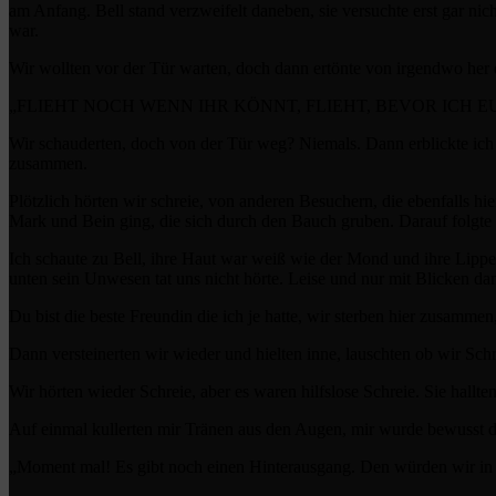
am Anfang. Bell stand verzweifelt daneben, sie versuchte erst gar ni
war.
Wir wollten vor der Tür warten, doch dann ertönte von irgendwo her 
„FLIEHT NOCH WENN IHR KÖNNT, FLIEHT, BEVOR ICH 
Wir schauderten, doch von der Tür weg? Niemals. Dann erblickte ich 
zusammen.
Plötzlich hörten wir schreie, von anderen Besuchern, die ebenfalls hi
Mark und Bein ging, die sich durch den Bauch gruben. Darauf folgte e
Ich schaute zu Bell, ihre Haut war weiß wie der Mond und ihre Lippe
unten sein Unwesen tat uns nicht hörte. Leise und nur mit Blicken dank
Du bist die beste Freundin die ich je hatte, wir sterben hier zusammen
Dann versteinerten wir wieder und hielten inne, lauschten ob wir Sc
Wir hörten wieder Schreie, aber es waren hilfslose Schreie. Sie hallte
Auf einmal kullerten mir Tränen aus den Augen, mir wurde bewusst d
„Moment mal! Es gibt noch einen Hinterausgang. Den würden wir in 