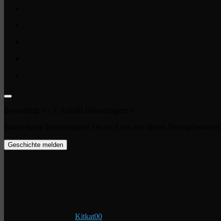
Bewertung:
1
/ 5. Anzahl Bewertungen:
1
Bisher keine Bewertungen! Sei der Erste, der diesen Beitrag bewertet
Geschichte melden
Kitkat00