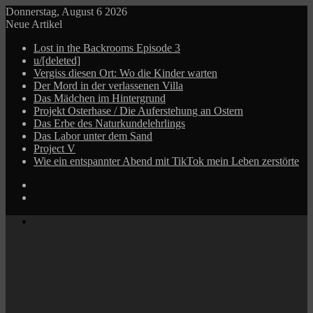
Donnerstag, August 6 2026
Neue Artikel
Lost in the Backrooms Episode 3
u/[deleted]
Vergiss diesen Ort: Wo die Kinder warten
Der Mord in der verlassenen Villa
Das Mädchen im Hintergrund
Projekt Osterhase / Die Auferstehung an Ostern
Das Erbe des Naturkundelehrlings
Das Labor unter dem Sand
Project V
Wie ein entspannter Abend mit TikTok mein Leben zerstörte
Log
In
Zufälliger
Beitrag
Menü