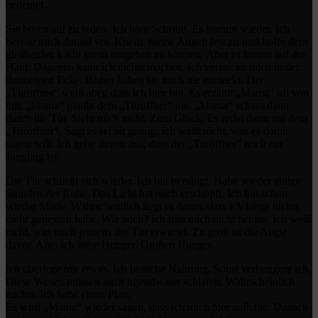
bedeutet.
Sie hören auf zu reden. Ich höre Schritte. Es kommt wieder. Ich
bereite mich darauf vor. Kneife meine Augen fest zu und hoffe dem
gleißenden Licht somit entgehen zu können. Aber es brennt auf der
Haut. Dagegen kann ich nichts machen. Ich verstecke mich in der
dunkelsten Ecke. Bisher haben sie mich nie entdeckt. Der
„Türöffner“ weiß aber, dass ich hier bin. Es erzählt „Mama“ oft von
mir. „Mama“ glaubt dem „Türöffner“ nie. „Mama“ schaut dann
durch die Tür. Sieht mich nicht. Zum Glück. Es redet dann mit dem
„Türöffner“. Sagt es sei alt genug. Ich weiß nicht, was es damit
sagen will. Ich gehe davon aus, dass der „Türöffner“ noch ein
Jüngling ist.
Die Tür schließt sich wieder. Ich bin beruhigt. Habe wieder einige
Stunden der Ruhe. Das Licht hat mich erschöpft. Ich bin schon
wieder Müde. Wahrscheinlich liegt es daran, dass ich lange nichts
mehr gegessen habe. Wie auch? Ich trau mich nicht heraus. Ich weiß
nicht, was mich jenseits der Tür erwartet. Zu groß ist die Angst
davor. Aber ich habe Hunger. Großen Hunger.
Ich überlege mir etwas. Ich brauche Nahrung. Sonst verhungere ich.
Diese Wesen müssen auch irgendwann schlafen. Wahrscheinlich
nachts. Ich habe einen Plan.
Es wird „Mama“ wieder sagen, dass ich mich hier aufhalte. Danach