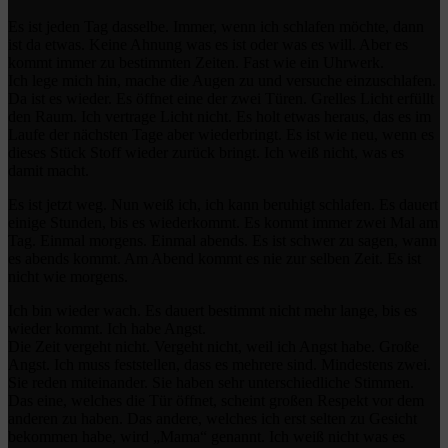
Es ist jeden Tag dasselbe. Immer, wenn ich schlafen möchte, dann
ist da etwas. Keine Ahnung was es ist oder was es will. Aber es
kommt immer zu bestimmten Zeiten. Fast wie ein Uhrwerk.
Ich lege mich hin, mache die Augen zu und versuche einzuschlafen.
Da ist es wieder. Es öffnet eine der zwei Türen. Grelles Licht erfüllt
den Raum. Ich vertrage Licht nicht. Es holt etwas heraus, das es im
Laufe der nächsten Tage aber wiederbringt. Es ist wie neu, wenn es
dieses Stück Stoff wieder zurück bringt. Ich weiß nicht, was es
damit macht.
Es ist jetzt weg. Nun weiß ich, ich kann beruhigt schlafen. Es dauert
einige Stunden, bis es wiederkommt. Es kommt immer zwei Mal am
Tag. Einmal morgens. Einmal abends. Es ist schwer zu sagen, wann
es abends kommt. Am Abend kommt es nie zur selben Zeit. Es ist
nicht wie morgens.
Ich bin wieder wach. Es dauert bestimmt nicht mehr lange, bis es
wieder kommt. Ich habe Angst.
Die Zeit vergeht nicht. Vergeht nicht, weil ich Angst habe. Große
Angst. Ich muss feststellen, dass es mehrere sind. Mindestens zwei.
Sie reden miteinander. Sie haben sehr unterschiedliche Stimmen.
Das eine, welches die Tür öffnet, scheint großen Respekt vor dem
anderen zu haben. Das andere, welches ich erst selten zu Gesicht
bekommen habe, wird „Mama“ genannt. Ich weiß nicht was es