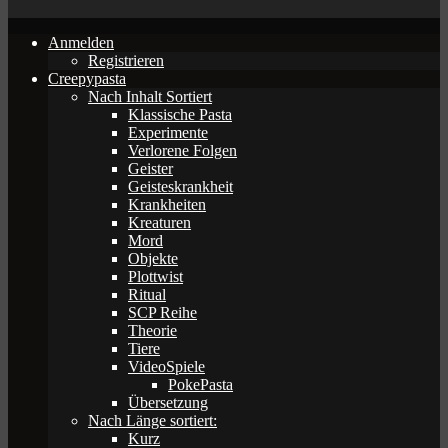
Anmelden
Registrieren
Creepypasta
Nach Inhalt Sortiert
Klassische Pasta
Experimente
Verlorene Folgen
Geister
Geisteskrankheit
Krankheiten
Kreaturen
Mord
Objekte
Plottwist
Ritual
SCP Reihe
Theorie
Tiere
VideoSpiele
PokePasta
Übersetzung
Nach Länge sortiert:
Kurz