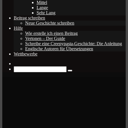
Mittel
Lange
Sehr Lang
Beitrag schreiben
Neue Geschichte schreiben
Hilfe
Wie erstelle ich einen Beitrag
Vertonen – Der Guide
Schreibe eine Creepypasta-Geschichte: Die Anleitung
Englische Autoren für Übersetzungen
Wettbewerbe
Zufälliger
Beitrag
Suche
nach