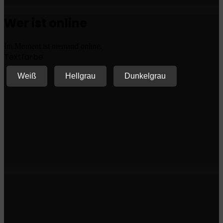
Wer ist online
Im Moment ist niemand online.
Textfarbe
Weiß
Hellgrau
Dunkelgrau