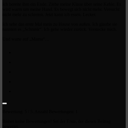
Ich bereite ihm ein Ende. Ziehe meine Klaue über seine Kehle. Es
wird warm um meine Hand. Es bewegt sich nicht mehr. Versucht
nicht mehr zu schreien. Jetzt kann ich essen. Lecker.
Ich sehe das erste Mal mein zu Hause von außen. Ich glaube sie
nannten es „Schrank“. Ich gehe wieder zurück. Verstecke mich.
Und warte auf „Mama“…
Bewertung:
5
/ 5. Anzahl Bewertungen:
1
Bisher keine Bewertungen! Sei der Erste, der diesen Beitrag
bewertet.