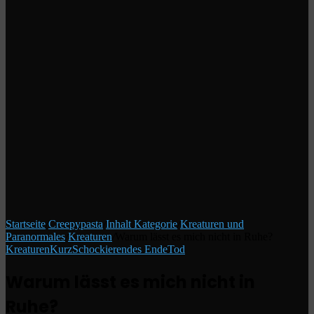
Startseite
/
Creepypasta
/
Inhalt Kategorie
/
Kreaturen und
Paranormales
/
Kreaturen
/
Warum lässt es mich nicht in Ruhe?
Kreaturen
Kurz
Schockierendes Ende
Tod
Warum lässt es mich nicht in
Ruhe?