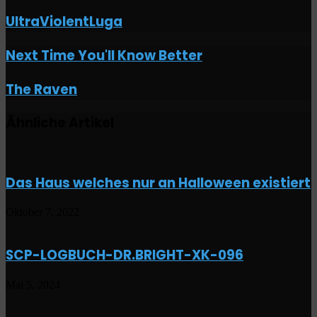
UltraViolentLuga
Next
Next Time You'll Know Better
Time
You'll
The
The Raven
Know
Raven
Better
Ähnliche Artikel
Das Haus welches nur an Halloween existiert
Oktober 7, 2022
SCP-LOGBUCH-DR.BRIGHT-XK-096
Mai 5, 2024