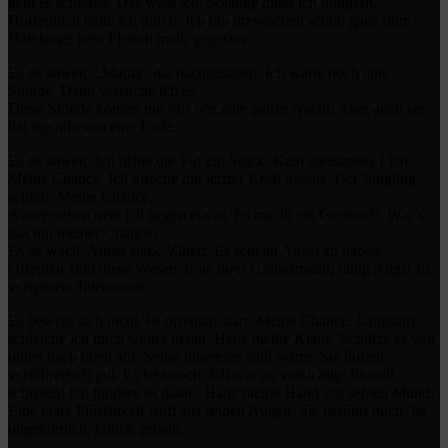
geht es schlafen. Das weiß ich. Solange muss ich hungern.
Hoffentlich halte ich durch. Ich bin inzwischen schon ganz dürr.
Hab lange kein Fleisch mehr gegessen.
Es ist soweit. „Mama“ hat nachgesehen. Ich warte noch eine
Stunde. Dann versuche ich es.
Diese Stunde kommt mir vor wie eine ganze Nacht. Aber auch sie
hat irgendwann eine Ende.
Es ist soweit. Ich öffne die Tür ein Stück. Kein gleißendes Licht.
Meine Chance. Ich krieche mit letzter Kraft heraus. Der Jüngling
schläft. Meine Chance.
Ausversehen trete ich gegen etwas. Es macht ein Geräusch. War’s
das mit meiner Chance?
Es ist wach. Atmet stark. Zittert. Es scheint Angst zu haben.
Offenbar sind diese Wesen, trotz ihrer Grausamkeit, fähig Angst zu
verspüren. Interessant.
Es bewegt sich nicht. Ist offenbar starr. Meine Chance. Langsam
schleiche ich mich weiter heran. Hebe meine Klaue. Schlitze es von
unten nach oben auf. Seine Innereien sind warm. Sie duften
verführerisch gut. Es lebt noch. Ich war zu vorsichtig. Es will
schreien! Ich hindere es daran. Halte meine Hand vor seinen Mund.
Eine klare Flüssigkeit läuft aus seinen Augen. Sie berührt mich. Ist
ungefährlich. Glück gehabt.