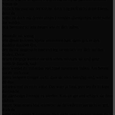
Nimm dir
einfach ein paar aus der Küche, doch frag bloß nicht deine Eltern,
denn du
willst sie doch mit deinen neuen Freunden überraschen, nicht wahr?
Sie werden
sich bestimmt so sehr freuen wie du dich selbst.
Wenn du ein wenig
von dieser leckeren Speise zusammen hast, dann geh an den
dunklen dunklen Ort,
den du dir ausgesucht hast und leg sie einfach vor dich auf den
Boden. Deine
neuen Freunde werden sie sich schon nehmen, sie sind ganz
verrückt danach, und
dann werdet ihr unfassbar viel Spaß zusammen haben. Am besten
isst du auch eine
dieser leckeren Dinger, nicht, dass sie noch beleidigt sind, weil sie
dir eine
anbieten und du nicht willst. Das wäre ja fatal, jetzt wo ihr so kurz
davorsteht,
die allerbesten Freunde zu werden. Kau sie gut und schluck sie dann
einfach
runter, beim ersten Mal schmeckt sie dir vielleicht gar nicht so gut,
doch du
willst deine neuen Kumpanen doch nicht verschrecken, indem du