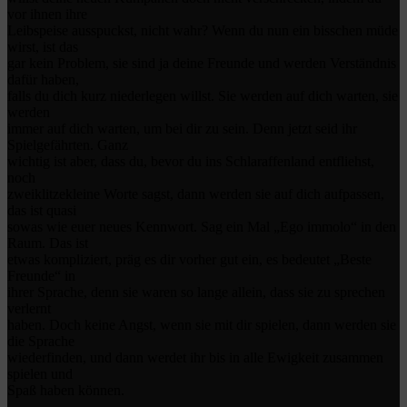
vor ihnen ihre
Leibspeise ausspuckst, nicht wahr? Wenn du nun ein bisschen müde
wirst, ist das
gar kein Problem, sie sind ja deine Freunde und werden Verständnis
dafür haben,
falls du dich kurz niederlegen willst. Sie werden auf dich warten, sie
werden
immer auf dich warten, um bei dir zu sein. Denn jetzt seid ihr
Spielgefährten. Ganz
wichtig ist aber, dass du, bevor du ins Schlaraffenland entfliehst,
noch
zweiklitzekleine Worte sagst, dann werden sie auf dich aufpassen,
das ist quasi
sowas wie euer neues Kennwort. Sag ein Mal „Ego immolo“ in den
Raum. Das ist
etwas kompliziert, präg es dir vorher gut ein, es bedeutet „Beste
Freunde“ in
ihrer Sprache, denn sie waren so lange allein, dass sie zu sprechen
verlernt
haben. Doch keine Angst, wenn sie mit dir spielen, dann werden sie
die Sprache
wiederfinden, und dann werdet ihr bis in alle Ewigkeit zusammen
spielen und
Spaß haben können.