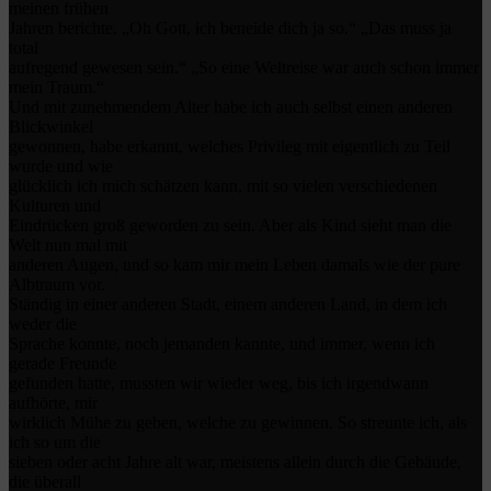
meinen frühen
Jahren berichte. „Oh Gott, ich beneide dich ja so.“ „Das muss ja
total
aufregend gewesen sein.“ „So eine Weltreise war auch schon immer
mein Traum.“
Und mit zunehmendem Alter habe ich auch selbst einen anderen
Blickwinkel
gewonnen, habe erkannt, welches Privileg mit eigentlich zu Teil
wurde und wie
glücklich ich mich schätzen kann, mit so vielen verschiedenen
Kulturen und
Eindrücken groß geworden zu sein. Aber als Kind sieht man die
Welt nun mal mit
anderen Augen, und so kam mir mein Leben damals wie der pure
Albtraum vor.
Ständig in einer anderen Stadt, einem anderen Land, in dem ich
weder die
Sprache konnte, noch jemanden kannte, und immer, wenn ich
gerade Freunde
gefunden hatte, mussten wir wieder weg, bis ich irgendwann
aufhörte, mir
wirklich Mühe zu geben, welche zu gewinnen. So streunte ich, als
ich so um die
sieben oder acht Jahre alt war, meistens allein durch die Gebäude,
die überall