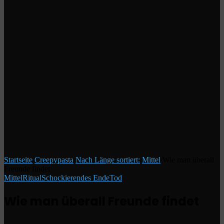
Startseite
/
Creepypasta
/
Nach Länge sortiert:
/
Mittel
/
Wie man überall
Freunde findet
Mittel
Ritual
Schockierendes Ende
Tod
Wie man überall Freunde findet