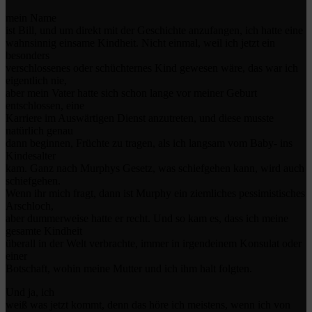
mein Name
ist Bill, und um direkt mit der Geschichte anzufangen, ich hatte eine
wahnsinnig einsame Kindheit. Nicht einmal, weil ich jetzt ein
besonders
verschlossenes oder schüchternes Kind gewesen wäre, das war ich
eigentlich nie,
aber mein Vater hatte sich schon lange vor meiner Geburt
entschlossen, eine
Karriere im Auswärtigen Dienst anzutreten, und diese musste
natürlich genau
dann beginnen, Früchte zu tragen, als ich langsam vom Baby- ins
Kindesalter
kam. Ganz nach Murphys Gesetz, was schiefgehen kann, wird auch
schiefgehen.
Wenn ihr mich fragt, dann ist Murphy ein ziemliches pessimistisches
Arschloch,
aber dummerweise hatte er recht. Und so kam es, dass ich meine
gesamte Kindheit
überall in der Welt verbrachte, immer in irgendeinem Konsulat oder
einer
Botschaft, wohin meine Mutter und ich ihm halt folgten.
Und ja, ich
weiß was jetzt kommt, denn das höre ich meistens, wenn ich von