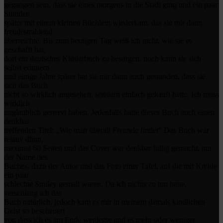
gegangen sein, dass sie eines morgens in die Stadt ging und ein paar
Stunden
später mit einem kleinen Büchlein wiederkam, das sie mir dann
freudestrahlend
überreichte. Bis zum heutigen Tag weiß ich nicht, wie sie es
geschafft hat,
dort ein deutsches Kinderbuch zu besorgen, noch kann sie sich
selbst erinnern
und einige Jahre später hat sie mir dann auch gestanden, dass sie
sich das Buch
nicht so wirklich angesehen, sondern einfach gekauft hatte. Ich muss
wirklich
unglaublich genervt haben. Jedenfalls hatte dieses Buch auch einen
denkbar
treffenden Titel: „Wie man überall Freunde findet“ Das Buch war
relativ dünn,
maximal 60 Seiten und das Cover war denkbar billig gemacht, nur
der Name des
Buches, dazu der Autor und das Foto einer Tafel, auf die mit Kreide
ein paar
schlechte Smiley gemalt waren. Da ich nichts zu tun hatte,
verschlang ich das
Buch natürlich, jedoch kam es mir in meinem damals kindlichen
Geist so bescheuert
vor, dass ich es am Ende weglegte und es mehr oder weniger