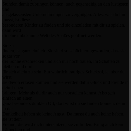
Stunden damit zubringen können, auch gegenseitig an den lustigsten
und
ausgelassensten Unternehmungen zu vergnügen. Alles, was du tun
musst, ist diese
besonderen Kinder zu finden und sie einzuladen mit dir zu spielen,
dann wird
dir eine unbekannte Welt des Spaßes geöffnet werden.
Sie zu
finden, ist ganz einfach. Sie sin d so schüchtern geworden, dass sie
sogar vor
der Sonne erschrecken und sich nur noch trauen, im Schatten zu
bleiben und dort
für sich allein zu sein. Ein wahrlich trauriges Schicksal, ja, aber du
wirst
sie davon erlösen können und sie werden dafür Glück und Freude in
dein Leben
bringen. Mehr als du dir auch nur vorstellen kannst. Also geh
einfach an einen
ganz besonders dunklen Ort, dort wirst du sie finden können, denn
in der
Dunkelheit haben sie keine Angst. Da musst du auch keine haben,
sie ist dein
Freund, die wird dich unterstützen, sie zu finden. Bring auch kein
Lämpchen und