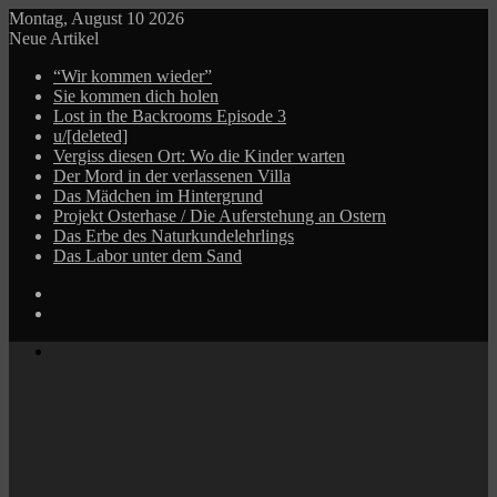
Montag, August 10 2026
Neue Artikel
“Wir kommen wieder”
Sie kommen dich holen
Lost in the Backrooms Episode 3
u/[deleted]
Vergiss diesen Ort: Wo die Kinder warten
Der Mord in der verlassenen Villa
Das Mädchen im Hintergrund
Projekt Osterhase / Die Auferstehung an Ostern
Das Erbe des Naturkundelehrlings
Das Labor unter dem Sand
Log
In
Zufälliger
Beitrag
Menü