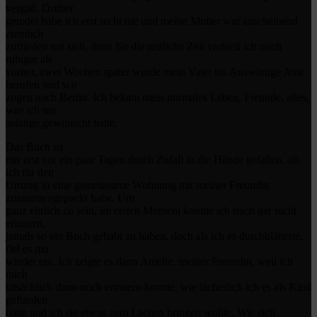
vergaß. Drüber
geredet habe ich erst recht nie und meine Mutter war anscheinend
ziemlich
zufrieden mit sich, denn für die restliche Zeit verhielt ich mich
ruhiger als
vorher, zwei Wochen später wurde mein Vater ins Auswärtige Amt
berufen und wir
zogen nach Berlin. Ich bekam mein normales Leben, Freunde, alles,
was ich mir
solange gewünscht hatte.
Das Buch ist
mir erst vor ein paar Tagen durch Zufall in die Hände gefallen, als
ich für den
Umzug in eine gemeinsame Wohnung mit meiner Freundin
zusammengepackt habe. Um
ganz ehrlich zu sein, im ersten Moment konnte ich mich gar nicht
erinnern,
jemals so ein Buch gehabt zu haben, doch als ich es durchblätterte,
fiel es mir
wieder ein. Ich zeigte es dann Amelie, meiner Freundin, weil ich
mich
tatsächlich dann noch erinnern konnte, wie lächerlich ich es als Kind
gefunden
hatte und ich sie etwas zum Lachen bringen wollte. Wie sich