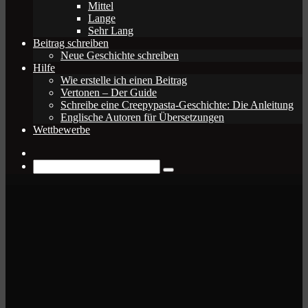
Mittel
Lange
Sehr Lang
Beitrag schreiben
Neue Geschichte schreiben
Hilfe
Wie erstelle ich einen Beitrag
Vertonen – Der Guide
Schreibe eine Creepypasta-Geschichte: Die Anleitung
Englische Autoren für Übersetzungen
Wettbewerbe
Zufälliger
Beitrag
Suche
nach