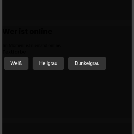
Wer ist online
Im Moment ist niemand online.
Textfarbe
Weiß
Hellgrau
Dunkelgrau