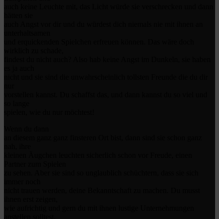
auch keine Leuchte mit, das Licht würde sie verschrecken und dann
hätten sie
auch Angst vor dir und du würdest dich niemals nie mit ihnen an
unterhaltsamen
und erquickenden Spielchen erfreuen können. Das wäre doch
wirklich zu schade,
findest du nicht auch? Also hab keine Angst im Dunkeln, sie haben
es ja auch
nicht und sie sind die unwahrscheinlich tollsten Freunde die du dir
nur
vorstellen kannst. Du schaffst das, und dann kannst du so viel und
so lange
spielen, wie du nur möchtest!
Wenn du dann
an diesem ganz ganz finsteren Ort bist, dann sind sie schon ganz
nah, ihre
kleinen Äugchen leuchten sicherlich schon vor Freude, einen
Partner zum Spielen
zu sehen. Aber sie sind so unglaublich schüchtern, dass sie sich
immer noch
nicht trauen werden, deine Bekanntschaft zu machen. Du musst
ihnen erst zeigen,
wie aufrichtig und gern du mit ihnen lustige Unternehmungen
anstellen solltest,