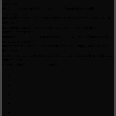
Wenn du
direkt ganz ganz tolle Spiele und viel Freude haben willst, dann
frage, wenn du
aufwachst einfach den ersten deiner neuen Gefährten, wo Lucy ist,
und dass du mit
ihm spielen magst. Dann wird Lucy, weithin der witzigste und
liebste unter deinen
neuen Freunden zu dir kommen und dann werdet ihr haufenweise
erfreuliche Späße
unternehmen, denn du bist jetzt ein Teil der Gruppe, ein Part von
ihm. Viel
Spaß mit all den lustigen Spielchen, und denk daran, frag nach Lucy
zum Spielen.
Er wird sich freuen, dich zu sehen.