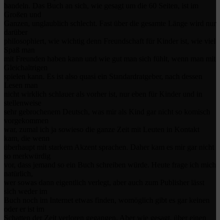
handeln. Das Buch an sich, wie gesagt um die 60 Seiten, ist im
Großen und
Ganzen, unglaublich schlecht. Fast über die gesamte Länge wird nur
darüber
philosophiert, wie wichtig denn Freundschaft für Kinder ist, wie viel
Spaß man
mit Freunden haben kann und wie gut man sich fühlt, wenn man mit
Gleichaltrigen
spielen kann. Es ist also quasi ein Standardratgeber, nach dessen
Lesen man
nicht wirklich schlauer als vorher ist, nur eben für Kinder und in
stellenweise
sehr gebrochenem Deutsch, was mir als Kind gar nicht so komisch
vorgekommen
war, zumal ich ja sowieso die ganze Zeit mit Leuten in Kontakt
kam, die wenn
überhaupt mit starkem Akzent sprachen. Daher kam es mir gar nicht
so merkwürdig
vor, dass jemand so ein Buch schreiben würde. Heute frage ich mich
natürlich,
wer sowas dann eigentlich verlegt, aber auch zum Publisher lässt
sich weder im
Buch noch im Internet etwas finden, womöglich gibt es gar keinen
oder er ist im
Schatten der Zeit verloren gegangen. Aber wie gesagt, über einen