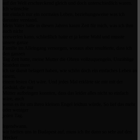
auf der Welt erschreckend gleich und doch unterschiedlich waren.
Ich wünschte
mir einfach nur ein normales Leben, beziehungsweise was ich
darunter verstand.
Mein Vater hatte in diesen Jahren kaum Zeit für mich, was ich ihm
auch nicht
vorwerfen kann, schließlich hatte er ja keine Wahl und musste
unsere ganze
Familie im Alleingang versorgen, woraus aber resultierte, dass ich
den ganzen
Tag Zeit hatte, meine Mutter die Ohren vollzuquengeln. Unzählige
Stunden muss
ich sie damit belagert haben, wie schön doch ein einfaches Leben an
einem,
einem festen Ort wäre. Und jedes Mal erklärte sie mir mit der
Geduld, die nur
Mütter aufbringen konnten, dass das leider alles nicht so einfach
wäre, auch
wenn es ihr um ihren kleinen Engel leidtun würde. So lief das mehr
oder weniger
jeden Tag.
Irgendwann,
wir hielten uns in Budapest auf, muss ich ihr dann so sehr auf den
Wecker