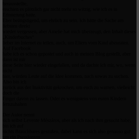
herausstellte,
erschien es plötzlich gar nicht mehr so witzig, wie ich es in
Erinnerung hatte.
Eher beängstigend, um ehrlich zu sein. Ich hätte die Sache am
liebsten direkt
wieder vergessen, aber Amelie hat mich überzeugt, den Inhalt dieses
„Kinderbuches“
lieber im Internet zu teilen, auch, um Eltern vom Kauf abzuraten.
Auf Facebook
habe ich es schon gepostet und auch in meinen Blog gestellt, aber
dann ist mir
diese Seite hier wieder eingefallen, und da dachte ich mir, wo, wenn
nicht
hier, würden Leute auf die Idee kommen, nach sowas zu suchen.
Also bin ich
zurück aus der Inaktivität gekrochen, um euch zu warnen, vielleicht
doch die
Finger davon zu lassen. Oder es wenigstens von euren Kindern
fernzuhalten
Der Autor nennt
sich selbst Levente Mészáros, aber als ich nach ihm gesucht habe,
bin ich auf
nichts Brauchbares gestoßen, dabei kann es sich also genauso gut
um ein Pseudonym