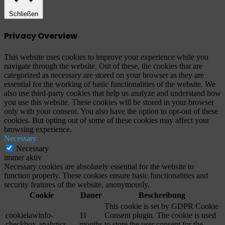
Schließen
Privacy Overview
This website uses cookies to improve your experience while you
navigate through the website. Out of these, the cookies that are
categorized as necessary are stored on your browser as they are
essential for the working of basic functionalities of the website. We
also use third-party cookies that help us analyze and understand how
you use this website. These cookies will be stored in your browser
only with your consent. You also have the option to opt-out of these
cookies. But opting out of some of these cookies may affect your
browsing experience.
Necessary
Necessary
immer aktiv
Necessary cookies are absolutely essential for the website to
function properly. These cookies ensure basic functionalities and
security features of the website, anonymously.
Cookie
Dauer
Beschreibung
This cookie is set by GDPR Cookie
cookielawinfo-
11
Consent plugin. The cookie is used
checkbox-analytics
months
to store the user consent for the