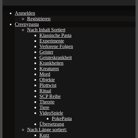
Anmelden
Registrieren
Creepypasta
Nach Inhalt Sortiert
Klassische Pasta
Experimente
Verlorene Folgen
Geister
Geisteskrankheit
Krankheiten
Kreaturen
Mord
Objekte
Plottwist
Ritual
SCP Reihe
Theorie
Tiere
VideoSpiele
PokePasta
Übersetzung
Nach Länge sortiert:
Kurz