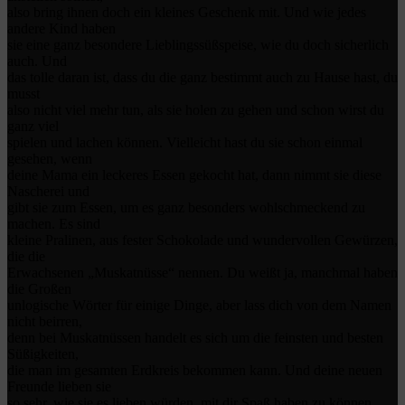
also bring ihnen doch ein kleines Geschenk mit. Und wie jedes
andere Kind haben
sie eine ganz besondere Lieblingssüßspeise, wie du doch sicherlich
auch. Und
das tolle daran ist, dass du die ganz bestimmt auch zu Hause hast, du
musst
also nicht viel mehr tun, als sie holen zu gehen und schon wirst du
ganz viel
spielen und lachen können. Vielleicht hast du sie schon einmal
gesehen, wenn
deine Mama ein leckeres Essen gekocht hat, dann nimmt sie diese
Nascherei und
gibt sie zum Essen, um es ganz besonders wohlschmeckend zu
machen. Es sind
kleine Pralinen, aus fester Schokolade und wundervollen Gewürzen,
die die
Erwachsenen „Muskatnüsse“ nennen. Du weißt ja, manchmal haben
die Großen
unlogische Wörter für einige Dinge, aber lass dich von dem Namen
nicht beirren,
denn bei Muskatnüssen handelt es sich um die feinsten und besten
Süßigkeiten,
die man im gesamten Erdkreis bekommen kann. Und deine neuen
Freunde lieben sie
so sehr, wie sie es lieben würden, mit dir Spaß haben zu können.