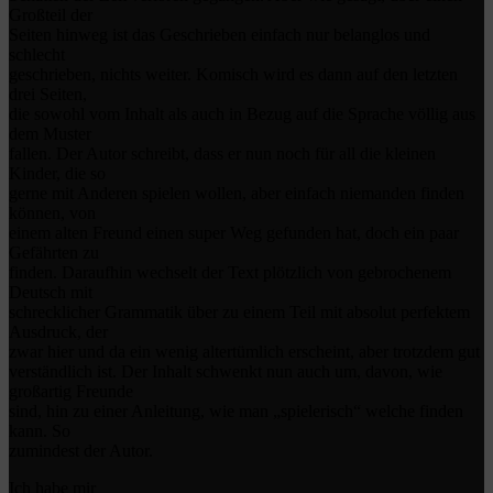
Großteil der
Seiten hinweg ist das Geschrieben einfach nur belanglos und
schlecht
geschrieben, nichts weiter. Komisch wird es dann auf den letzten
drei Seiten,
die sowohl vom Inhalt als auch in Bezug auf die Sprache völlig aus
dem Muster
fallen. Der Autor schreibt, dass er nun noch für all die kleinen
Kinder, die so
gerne mit Anderen spielen wollen, aber einfach niemanden finden
können, von
einem alten Freund einen super Weg gefunden hat, doch ein paar
Gefährten zu
finden. Daraufhin wechselt der Text plötzlich von gebrochenem
Deutsch mit
schrecklicher Grammatik über zu einem Teil mit absolut perfektem
Ausdruck, der
zwar hier und da ein wenig altertümlich erscheint, aber trotzdem gut
verständlich ist. Der Inhalt schwenkt nun auch um, davon, wie
großartig Freunde
sind, hin zu einer Anleitung, wie man „spielerisch“ welche finden
kann. So
zumindest der Autor.
Ich habe mir