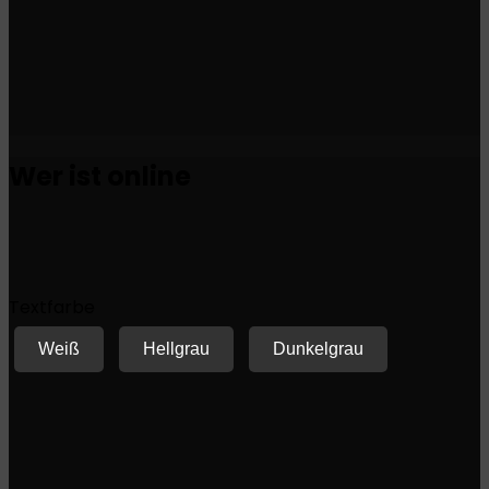
Wer ist online
Textfarbe
Weiß
Hellgrau
Dunkelgrau