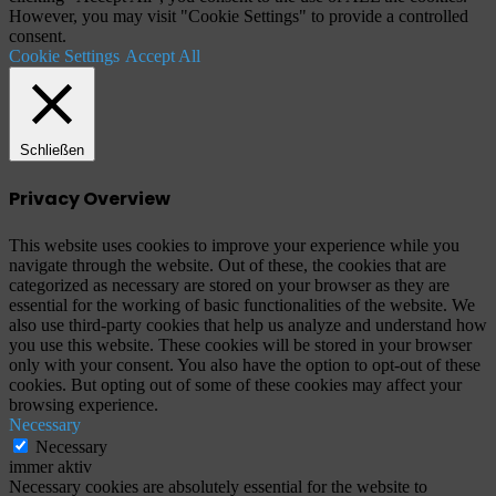
However, you may visit "Cookie Settings" to provide a controlled
consent.
Cookie Settings
Accept All
Schließen
Privacy Overview
This website uses cookies to improve your experience while you
navigate through the website. Out of these, the cookies that are
categorized as necessary are stored on your browser as they are
essential for the working of basic functionalities of the website. We
also use third-party cookies that help us analyze and understand how
you use this website. These cookies will be stored in your browser
only with your consent. You also have the option to opt-out of these
cookies. But opting out of some of these cookies may affect your
browsing experience.
Necessary
Necessary
immer aktiv
Necessary cookies are absolutely essential for the website to