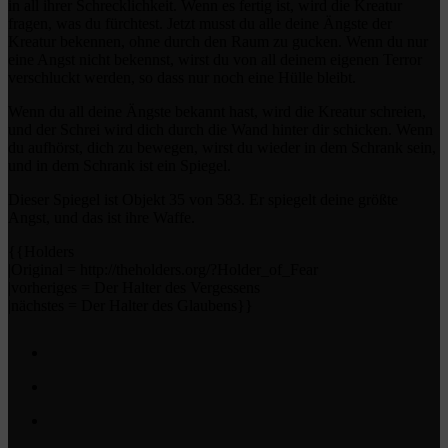
in all ihrer Schrecklichkeit. Wenn es fertig ist, wird die Kreatur
fragen, was du fürchtest. Jetzt musst du alle deine Ängste der
Kreatur bekennen, ohne durch den Raum zu gucken. Wenn du nur
eine Angst nicht bekennst, wirst du von all deinem eigenen Terror
verschluckt werden, so dass nur noch eine Hülle bleibt.
Wenn du all deine Ängste bekannt hast, wird die Kreatur schreien,
und der Schrei wird dich durch die Wand hinter dir schicken. Wenn
du aufhörst, dich zu bewegen, wirst du wieder in dem Schrank sein,
und in dem Schrank ist ein Spiegel.
Dieser Spiegel ist Objekt 35 von 583. Er spiegelt deine größte
Angst, und das ist ihre Waffe.
{{Holders
|Original = http://theholders.org/?Holder_of_Fear
|vorheriges = Der Halter des Vergessens
|nächstes = Der Halter des Glaubens}}