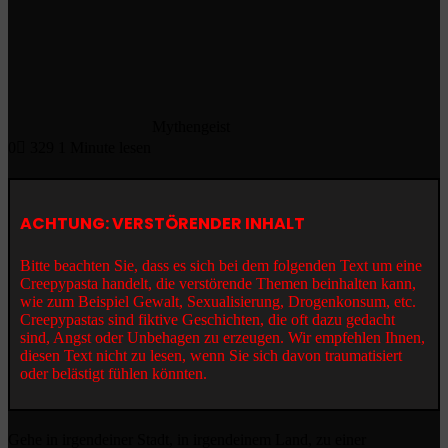
Mythengeist
0
329
1 Minute lesen
ACHTUNG: VERSTÖRENDER INHALT
Bitte beachten Sie, dass es sich bei dem folgenden Text um eine
Creepypasta handelt, die verstörende Themen beinhalten kann,
wie zum Beispiel Gewalt, Sexualisierung, Drogenkonsum, etc.
Creepypastas sind fiktive Geschichten, die oft dazu gedacht
sind, Angst oder Unbehagen zu erzeugen. Wir empfehlen Ihnen,
diesen Text nicht zu lesen, wenn Sie sich davon traumatisiert
oder belästigt fühlen könnten.
Gehe in irgendeiner Stadt, in irgendeinem Land, zu einer