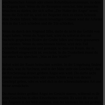
psychiatrischen Anstalt oder einem Rehabilitationszentrum, zu dem
du Zugang hast. Wenn du die Rezeption erreichst, bitte jemanden
besuchen zu dürfen, der sich selbst „Der Halter der Angst“ nennt.
Wenn die Zeit reif ist, wird der Begleiter dich zu einem Schrank
ohne Boden führen. Mit einem bösartigen Grinsen wird der Arbeiter
dich in das Loch schieben und die Tür schließen.
Wenn du durch den Abgrund fällst, darfst du nicht das Gefühl von
Angst haben. Wenn du Angst hast, wirst du sofort in den mit
Stacheln gespickten Boden der Grube fallen und einen grausamen
Tod erleiden. Wenn du entschlossen bleibst, wird dein Fall
schließlich verlangsamt und gestoppt, so dass ein Raum, der in
Dunkelheit eingeweicht ist, erscheint. In die Dunkelheit musst du
nur einen Satz sprechen: „Was ist ihre Waffe?“
Sofort wird der Raum beleuchtet werden. In der Umgebung findest
du alles, was du fürchtest, und in der Mitte steht ein Geschöpf, das
die Erscheinung deiner größten Angst sein wird. Du darfst nicht
einmal zusammenzucken oder einen Schritt weg von diesem
Geschöpf gehen, oder es wird dich in der schmerzhaftesten Art und
Weise zerstückeln.
Du musst deiner größten Angst ins Gesicht starren, während es dir
seine Geschichte in allen Einzelheiten erzählt. Es wird dir von all
den Ängsten in der Welt erzählen, von der kleinsten bis zur größten,