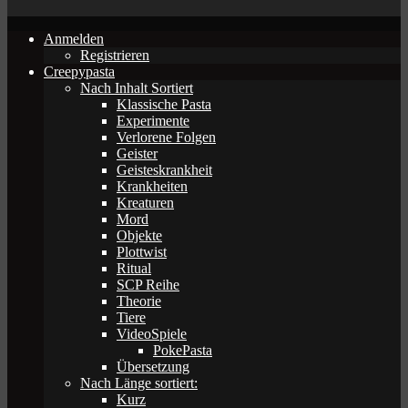
Anmelden
Registrieren
Creepypasta
Nach Inhalt Sortiert
Klassische Pasta
Experimente
Verlorene Folgen
Geister
Geisteskrankheit
Krankheiten
Kreaturen
Mord
Objekte
Plottwist
Ritual
SCP Reihe
Theorie
Tiere
VideoSpiele
PokePasta
Übersetzung
Nach Länge sortiert:
Kurz