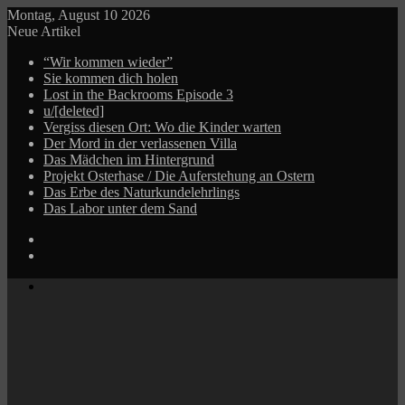
Montag, August 10 2026
Neue Artikel
“Wir kommen wieder”
Sie kommen dich holen
Lost in the Backrooms Episode 3
u/[deleted]
Vergiss diesen Ort: Wo die Kinder warten
Der Mord in der verlassenen Villa
Das Mädchen im Hintergrund
Projekt Osterhase / Die Auferstehung an Ostern
Das Erbe des Naturkundelehrlings
Das Labor unter dem Sand
Log
In
Zufälliger
Beitrag
Menü