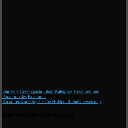
Startseite
/
Creepypasta
/
Inhalt Kategorie
/
Kreaturen und
Paranormales
/
Kreaturen
/
Der Halter der Angst
Kreaturen
Kurz
Objekte
The Holders Reihe
Übersetzung
Der Halter der Angst