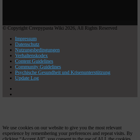
© Copyright Creepypasta Wiki 2026, All Rights Reserved
Impressum
Datenschutz
Nutzungsbedingungen
Verhaltenskodex
Content Guidelines
Community Guidelines
Psychische Gesundheit und Krisenunterstützung
Update Log
X
YouTube
Facebook
X
WhatsApp
Telegram
Schaltfläche
"Zurück
zum
Anfang"
We use cookies on our website to give you the most relevant
experience by remembering your preferences and repeat visits. By
clicking “Accept All”, you consent to the use of ALL the cookies.