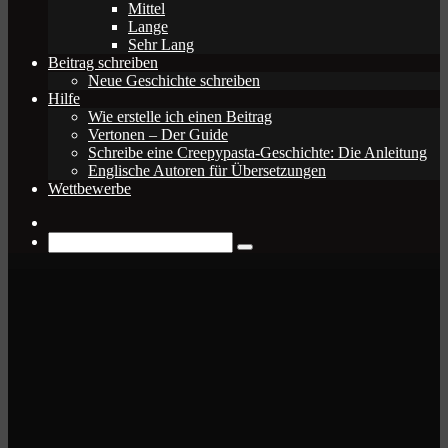
Mittel
Lange
Sehr Lang
Beitrag schreiben
Neue Geschichte schreiben
Hilfe
Wie erstelle ich einen Beitrag
Vertonen – Der Guide
Schreibe eine Creepypasta-Geschichte: Die Anleitung
Englische Autoren für Übersetzungen
Wettbewerbe
Zufälliger
Beitrag
Suche
nach