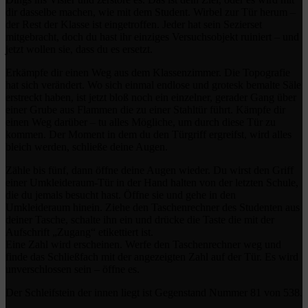
dir dasselbe machen, wie mit dem Student. Wirbel zur Tür herum –
der Rest der Klasse ist eingetroffen. Jeder hat sein Sezierset
mitgebracht, doch du hast ihr einziges Versuchsobjekt ruiniert – und
jetzt wollen sie, dass du es ersetzt.
Erkämpfe dir einen Weg aus dem Klassenzimmer. Die Topografie
hat sich verändert. Wo sich einmal endlose und grotesk bemalte Säle
erstreckt haben, ist jetzt bloß noch ein einzelner, gerader Gang über
einer Grube aus Flammen die zu einer Stahltür führt. Kämpfe dir
einen Weg darüber – tu alles Mögliche, um durch diese Tür zu
kommen. Der Moment in dem du den Türgriff ergreifst, wird alles
bleich werden, schließe deine Augen.
Zähle bis fünf, dann öffne deine Augen wieder. Du wirst den Griff
einer Umkleideraum-Tür in der Hand halten von der letzten Schule,
die du jemals besucht hast. Öffne sie und gehe in den
Umkleideraum hinein. Ziehe den Taschenrechner des Studenten aus
deiner Tasche, schalte ihn ein und drücke die Taste die mit der
Aufschrift „Zugang“ etikettiert ist.
Eine Zahl wird erscheinen. Werfe den Taschenrechner weg und
finde das Schließfach mit der angezeigten Zahl auf der Tür. Es wird
unverschlossen sein – öffne es.
Der Schleifstein der innen liegt ist Gegenstand Nummer 81 von 538.