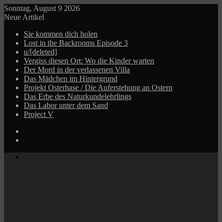
Sonntag, August 9 2026
Neue Artikel
Sie kommen dich holen
Lost in the Backrooms Episode 3
u/[deleted]
Vergiss diesen Ort: Wo die Kinder warten
Der Mord in der verlassenen Villa
Das Mädchen im Hintergrund
Projekt Osterhase / Die Auferstehung an Ostern
Das Erbe des Naturkundelehrlings
Das Labor unter dem Sand
Project V
Log
In
Zufälliger
Beitrag
Menü