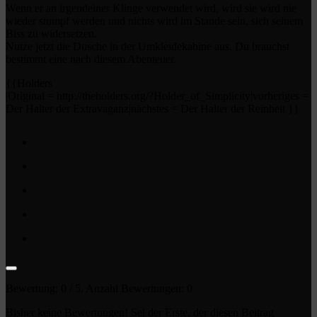
Wenn er an irgendeiner Klinge verwendet wird, wird sie wird nie
wieder stumpf werden und nichts wird im Stande sein, sich seinem
Biss zu widersetzen.
Nutze jetzt die Dusche in der Umkleidekabine aus. Du brauchst
bestimmt eine nach diesem Abenteuer.
{{Holders
|Original = http://theholders.org/?Holder_of_Simplicity|vorheriges =
Der Halter der Extravaganz|nächstes = Der Halter der Reinheit }}
Bewertung:
0
/ 5. Anzahl Bewertungen:
0
Bisher keine Bewertungen! Sei der Erste, der diesen Beitrag