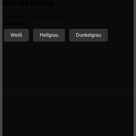
Wer ist online
Im Moment ist niemand online.
Textfarbe
Weiß
Hellgrau
Dunkelgrau