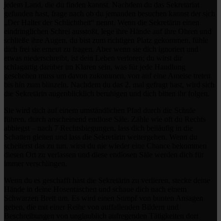
jedem Land, die du finden kannst. Nachdem du das Sekretariat
gefunden hast, frage nach ob du jemanden besuchen kannst der sich
„Der Halter der Schlichtheit“ nennt. Wenn die Sekretärin einen
eindringlichen Schrei ausstoßt, lege ihre Hände auf ihre Ohren und
schließe ihre Augen, du bist zum richtigen Platz gekommen, fühle
dich frei sie erneut zu fragen. Aber wenn sie dich ignoriert und
etwas niederschreibt, ist dein Leben verloren; du wirst dir
schlagartig darüber im Klaren sein, was für jede Handlung
geschehen muss um davon zukommen, von auf eine Ameise treten
bis hin zum blinzeln. Nachdem du das 2. mal gefragt hast, wird sich
die Sekretärin augenblicklich beruhigen und dich bitten ihr folgen.
Sie wird dich auf einem umständlichen Pfad durch die Schule
führen, durch anscheinend endlose Säle. Zähle wie oft du Rechts
abbiegst – nach 7 Rechtsbiegungen, lass dich beiläufig in die
Schatten gleiten und lass die Sekretärin weitergehen. Wenn du
scheiterst das zu tun, wirst du nie wieder eine Chance bekommen
diesen Ort zu verlassen und diese endlosen Säle werden dich für
immer verschlingen.
Wenn du es geschafft hast die Sekretärin zu verlieren, stecke deine
Hände in deine Hosentaschen und schaue dich nach einem
Schwarzen Brett um. Es wird einen Sumpf von bunten Ansagen
geben, die mit einer Reihe von auffallenden Bildern und
Beschreibungen von unglaublich aufregenden Tätigkeiten dort