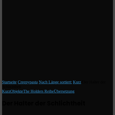
Startseite
/
Creepypasta
/
Nach Länge sortiert:
/
Kurz
/
Der Halter der
Schlichtheit
Kurz
Objekte
The Holders Reihe
Übersetzung
Der Halter der Schlichtheit