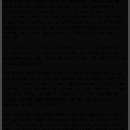
tropft frisch verschmiert von allen Oberflächen. Poster zieren die
Wände, die mit Bildern von unmöglichen, unheiligen Wesen
geschmückt sind. Dunkle Bücher in verlorenen Sprachen
geschrieben liegen zerstreut auf dem Fußboden. Und doch ist das
Zimmer leer – fast. Am weiten Ende des Zimmers sitzt ein Student
gekrümmt über einer der unbeschreiblichen Kreaturen von den
Postern, wie wahnsinnig sezierend mit einem langschneidigen
Skalpell.
Du musst ihm die richtige Frage stellen, oder er wird das Wesen
beiseite schlagen, herumwirbeln und sich ein neues Objekt zum
sezieren suchen – dich. Aus voller Lunge schreie ihn an „Warum ist
es dann nicht passiert?“
Der Student wird furchtbar schreien und ringsherum wirbeln. Die
Zeit wird scheinen sich zu verlangsamen und in einer Sekunde wird
er dir die Stunden-lange Geschichte dessen erzählen, warum es dann
nicht passiert ist und alle Dinge die schiefgelaufen sind, weil es nicht
passiert ist. Wenn er damit fertig ist es zu erzählen, wird sich die
Kreatur auf dem Tisch herumdrehen und ihn angreifen, ihn in
Sekunden in Fetzen zu reißen.
Sein Taschenrechner wird in diesem Handgemenge davon fliegen –
schnapp ihn dir schnell, aber wage es nicht ihn zu öffnen. Mit der
Waffe, welche auch immer du haben magst, nehme den Kopf des
Dings ins Visier und zerstöre es. Das ist dein Ziel, oder es wird mit