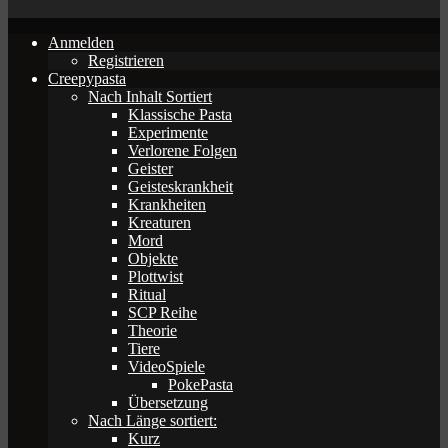
Anmelden
Registrieren
Creepypasta
Nach Inhalt Sortiert
Klassische Pasta
Experimente
Verlorene Folgen
Geister
Geisteskrankheit
Krankheiten
Kreaturen
Mord
Objekte
Plottwist
Ritual
SCP Reihe
Theorie
Tiere
VideoSpiele
PokePasta
Übersetzung
Nach Länge sortiert:
Kurz