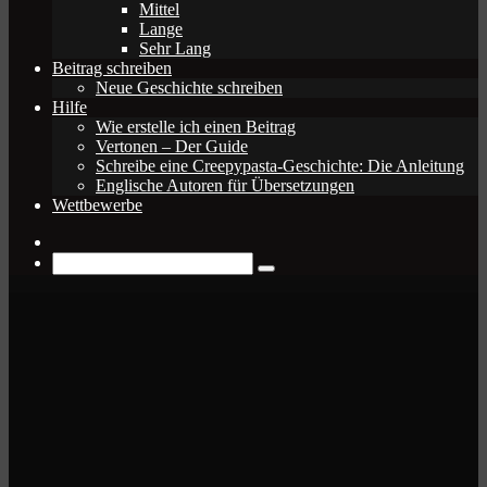
Mittel
Lange
Sehr Lang
Beitrag schreiben
Neue Geschichte schreiben
Hilfe
Wie erstelle ich einen Beitrag
Vertonen – Der Guide
Schreibe eine Creepypasta-Geschichte: Die Anleitung
Englische Autoren für Übersetzungen
Wettbewerbe
Zufälliger
Beitrag
Suche
nach