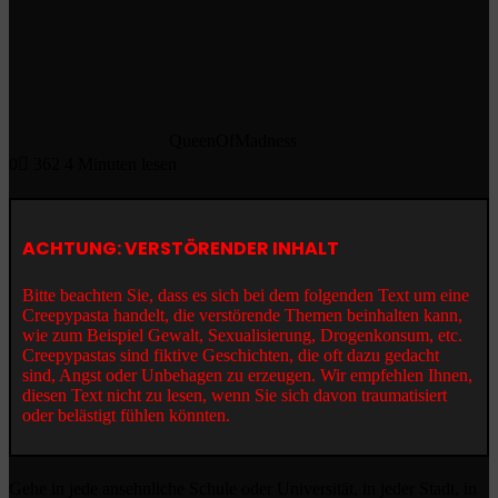
QueenOfMadness
0
362
4 Minuten lesen
ACHTUNG: VERSTÖRENDER INHALT
Bitte beachten Sie, dass es sich bei dem folgenden Text um eine
Creepypasta handelt, die verstörende Themen beinhalten kann,
wie zum Beispiel Gewalt, Sexualisierung, Drogenkonsum, etc.
Creepypastas sind fiktive Geschichten, die oft dazu gedacht
sind, Angst oder Unbehagen zu erzeugen. Wir empfehlen Ihnen,
diesen Text nicht zu lesen, wenn Sie sich davon traumatisiert
oder belästigt fühlen könnten.
Gehe in jede ansehnliche Schule oder Universität, in jeder Stadt, in