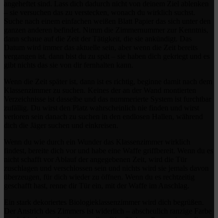
angeheftet sind. Lass dich dadurch nicht von deinem Ziel ablenken
– sie versuchen das zu verstecken, wonach du wirklich suchst.
Suche nach einem einfachen weißen Blatt Papier das sich unter den
ganzen anderen befindet. Nimm die Zimmernummer zur Kenntnis,
dann schaue auf die Zeit der Tätigkeit, die sie ankündigt. Das
Datum wird immer das aktuelle sein, aber wenn die Zeit bereits
vergangen ist, dann bist du zu spät – sie haben dich gekriegt und es
gibt nichts das sie von dir fernhalten kann.
Wenn die Zeit später ist, dann ist es richtig, beginne damit nach dem
Klassenzimmer zu suchen. Keines der an der Wand montierten
Verzeichnisse ist dasselbe und das nummerierte System ist furchtbar
zufällig. Du wirst den Platz wahrscheinlich nie finden und wirst
verloren sein danach zu suchen in den endlosen Hallen, während
dich die Jäger suchen und einkreisen.
Wenn du wie durch ein Wunder das Klassenzimmer wirklich
findest, bereite dich vor und habe eine Waffe griffbereit. Wenn du es
nicht schafft vor Ablauf der angegebenen Zeit, wird die Tür
zuschlagen und verschlossen sein und nichts wird sie jemals davon
überzeugen, für dich wieder zu öffnen. Wenn du es rechtzeitig
geschafft hast, renne dir Tür ein, mit der Waffe im Anschlag.
Ein stark dekoriertes Biologieklassenzimmer wird dich begrüßen.
Der Anstrich des Zimmers ist widerlich – abscheulich ranzige Farbe