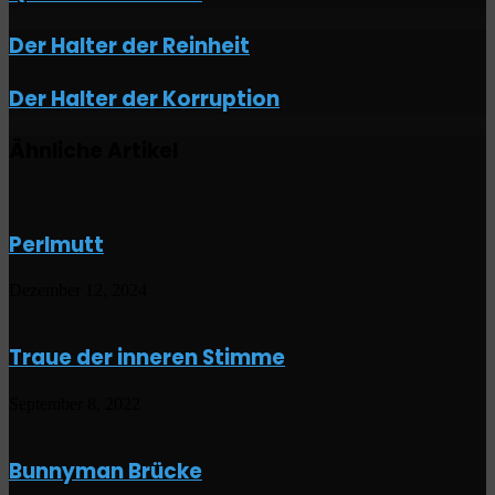
Der
Der Halter der Reinheit
Halter
der
Der
Der Halter der Korruption
Reinheit
Halter
der
Ähnliche Artikel
Korruption
Perlmutt
Dezember 12, 2024
Traue der inneren Stimme
September 8, 2022
Bunnyman Brücke