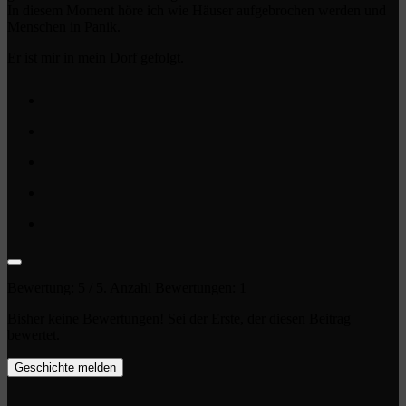
In diesem Moment höre ich wie Häuser aufgebrochen werden und
Menschen in Panik.
Er ist mir in mein Dorf gefolgt.
Bewertung:
5
/ 5. Anzahl Bewertungen:
1
Bisher keine Bewertungen! Sei der Erste, der diesen Beitrag
bewertet.
Geschichte melden