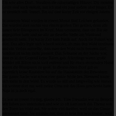
Ein sehr altes Dorf.. Vorallem die ruinenartigen Häuser. Die meisten
Leute sind auch steinalt, nur ich und ein paar andere sind jünger. Es
ist ziemlich still. Immer. Bis auf eine kurze Zeit vor einigen Jahren.
In unserem Wald wurden in einem Monat fünf Leichen gefunden.
Die wurden aber nachts von einem großen Tier getötet, denn alle
hatten tiefe Bissspuren im Kopf. Man vermutete, dass ein Bär sie
angegriffen hatte und sie alle an dieselbe Stelle am Waldrand
geschleift hatte. Für kurze Zeit kam Panik auf. Auch die Polizei war
dort. Das alles legte sich schnell wieder, als man den Wald umzäunte
und ein Verbot aufstellte, dass man den Wald nicht betreten darf.
Seitdem ist nichts mehr passiert. Das Seltsame an der Sache war,
dass es in der Gegend keine Bären gab. Allerdings waren große
Wälder mit Bären nicht weit entfernt und für einen streuenden Hund
waren die Bissspuren zu groß. In diesem öden Dorf gab es
eigentlich keine Raubtiere bis auf die Hauskatzen der Bewohner.
Die ganze Sache war schon eine ganze Weile her. Niemand traute
sich mehr in den Wald. Es wurde so still und langweilig wie immer.
Ich wohnte dort nur weil meine Oma mir das Haus geschenkt hatte.
Naja ist ja auch egal.
Es war an einem Freitag, glaube ich.. Eine Freundin war zu Besuch.
Wir haben uns unterhalten und wie so oft kam auch das Thema von
den Toten im Wald auf. Sie redete viel darüber, weil sie das Ganze
interessant fand. Sie erzählte mir, dass es kein Bär sein konnte, weil