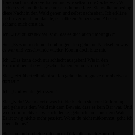
Bären sich nicht so verhalten und wie seltsam die Sache war. Wir
lachten viel und ihr kam eine sehr dumme Idee. Sie wollte unbedingt
diese Nacht in den Wald gehen und selbst nachsehen. Ich erklärte
sie für verrückt und dachte, es sollte ein Scherz sein. Aber sie
schaute mich ernst an.
Ich: „Bist du krank? Willst du das es dich auch umbringt?!“
Sie: „Es wird mich nicht umbringen. Ich gehe nur Nachsehen was
es war und verschwinde wieder. Komm doch bitte mit.“
Ich: „Das kann doch nur schlecht ausgehen! Wie in den
Horrorfilmen, die wir gesehen haben erinnerst du dich?“
Sie: „Jetzt übertreib nicht so. Ich gehe hinein, gucke nur ob etwas
dort ist-“
Ich: „Und werde gefressen.“
Sie: „Nein! Wenn dort etwas ist, bleib ich in sicherer Entfernung
und gehe aus dem Wald mit dem Beweis, dass es kein Bär war. Und
wenn dort nichts ist, was ich denke, gehe ich auch aus dem Wald.
Es ist ewig nichts mehr passiert. Wenn du nicht mitkommst, gehe ich
eben alleine.“
Sie stand auf und ging mit einem Türknallen nach Hause. Ich