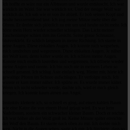
Ich hoffte es wäre nur ein Albtraum und wurde enttäuscht. Ich war
wirklich im Wald. Sie war wirklich tot. Und der riesige Wolf war
wirklich da. Ich sah wie er von ihr abließ. Er hob seinen Kopf und
heulte herzzerreißend laut. Ich zog meine Mütze mehr über die
Ohren. Er drehte sich plötzlich zu mir um und heulte nicht mehr. Ich
hörte mein Herz wieder schneller schlagen. Das Licht meiner
Taschenlampe schien ihm ins Gesicht. Seine graue Schnauze,
blutverklebt. Er schlich langsam in meine Richtung. Ich starrte in
seine Augen. Diese eiskalten Augen. Ich konnte nich wegsehen,
mich umdrehen und wegrennen. Diese eiskalten Augen. Je näher
der Wolf kam, desto kälter wurde es. Ich schloss meine Augen.
Konnte mich endlich losreißen und wegrennen. Ich öffnete wieder
meine Augen und rannte. Ich bin noch nie in meinem Leben so
schnell gerannt. Ich schlug Äste einfach weg. Hinter mir, hörte ich
gewaltige Pfoten im Schnee aufschlagen. Er verfolgte mich. Ich
wusste er kam immer näher. Ich spürte es. Es wurde immer kälter.
Wenn ich nicht schneller werde, dachte ich, wird er mich gleich
kriegen. Ich konnte kaum atmen aus Angst.
Instinktiv kletterte ich, so schnell es ging, auf einen kahlen Baum
wie eine Katze die von einem Hund gejagt wird. Es war kein
Nadelbaum, sondern ein schwacher kleiner Baum. Doch er reichte.
Ich war höher als der Wolf groß ist. Keine Minute später erreichte
der Wolf den Baum. Er starrte nach oben zu mir. Ich drehte mich
weg. Nicht in die Augen sehen, sagte ich mir. Ich fürchtete, dass so