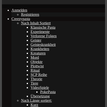
Anmelden
Registrieren
Creepypasta
Nach Inhalt Sortiert
Klassische Pasta
Experimente
Verlorene Folgen
Geister
Geisteskrankheit
Krankheiten
Kreaturen
Mord
Objekte
Plottwist
Ritual
SCP Reihe
Theorie
Tiere
VideoSpiele
PokePasta
Übersetzung
Nach Länge sortiert:
Kurz