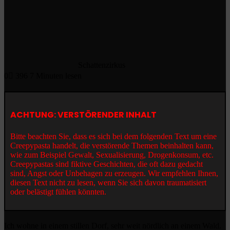
Schattenzirkus
0
396
7 Minuten lesen
ACHTUNG: VERSTÖRENDER INHALT
Bitte beachten Sie, dass es sich bei dem folgenden Text um eine
Creepypasta handelt, die verstörende Themen beinhalten kann,
wie zum Beispiel Gewalt, Sexualisierung, Drogenkonsum, etc.
Creepypastas sind fiktive Geschichten, die oft dazu gedacht
sind, Angst oder Unbehagen zu erzeugen. Wir empfehlen Ihnen,
diesen Text nicht zu lesen, wenn Sie sich davon traumatisiert
oder belästigt fühlen könnten.
Ich wohne in einem stillen Dorf, sehr weit nördlich an einem Wald.