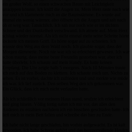
ein großer Wolf, so einen schwachen Baum mit Leichtigkeit
umkippen könnte. Ich kniff die Augen zu. Mein Herz raste nach wie
vor und ich klammerte mich an die Baumstämme. Es wurde auf
einmal ein wenig wärmer, also öffnete ich die Augen und sah nach
ob er weg war. Tatsächlich. Ich sah nur noch wie er im dichten
Schnee und der Dunkelheit verschwand. Ich atmete auf. Mein Herz
schlug wieder normal. Als ich nicht einmal mehr seine Schritte hörte
lockerte ich meinen Griff. Es hörte sogar auf zu schneien. Ich
wusste den Weg aus dem Wald noch. Ich glaubte sogar, dass der
Morgen dämmerte. Noch nie war ich so erleichtert gewesen. Ich war
schon traurig, dass meine beste Freundin gestorben war, aber ich
hatte überlebt. Ich schaute auf mein Handy. Es hatte keinen
Empfang. Die Uhr zeigte halb 5 morgens. Nach 10 Minuten traute
ich mich auf den Boden zu klettern. Ich schaute mich um. Nichts zu
sehen. Es ist vorbei, dachte ich zufrieden und und merkte wie müde
ich war. Ich lief zurück. Den selben Weg den ich gekommen war.
Ein Glück, dass ich mich nicht verlaufen hatte.
Als ich schließlich vor meinem Haus stand, seufzte ich erleichtert
und ging hinein. Völlig fertig nahm ich mir vor, das alles den
Anderen zu erzählen nachdem ich ein bisschen geschlafen hatte. Ich
ließ mich in mein Bett fallen und schreibe das hier zu Ende.
Ich habe nicht lange geschlafen, bin vorhin aufgewacht. Es ist kalt
geworden. Ich habe Schreie gehört und das herzzerreißende Heulen.