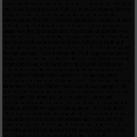
Verscheuchte den Gedanken wie dumm es sein wird, was ich dann
getan habe. Ich rannte in den Wald. So schnell ich konnte. Um ihre
Fußspuren noch zu erkennen bevor sie im fallenden Schnee
verschwanden. Um nicht darüber nachzudenken wie sehr ich mich
fürchtete. Jeder Schritt knirschte im Schnee. Ich konnte noch
ansatzweise ihre Spuren erkennen. Was für eine dumme Idee von
ihr. Wie tief war sie denn in den Wald spaziert? Als ich irgendwann
ihre Spuren nicht mehr erkennen konnte, bekam ich Panik und
lehnte mich an einen Baum. Keuchte nach Luft. Ich zitterte wieder.
Diesmal aus Angst. Warum musste der Wald ausgerechnet jetzt so
dunkel sein, verfluchte ich den Ort. Ich sagte mir, dass dieser Wald
immer dunkel war, weil hier hauptsächlich große Nadelbäume
standen. So versuchte ich aufkommende Panik zu unterdrücken.
Einen kurzen Moment später dachte ich, ich hätte sie gehört.
Unfähig zu sprechen ging ich da hin. Nichts. War sie vielleicht auf
der anderen Seite des Waldes wieder nach Hause gegangen? Ich
hoffte es. Der Schnee fiel immer dichter. Dann hörte ich sie wieder
von Weitem. Ich rannte hin. Ich schwachen Licht meiner
Taschenlampe konnte ich kaum etwas erkennen. Aber zumindest
reichte es um nicht vor einen Baum zu laufen. Mir wurde immer
kälter. Nach wenigen Minuten konnte ich sie von Weitem sehen. Sie
stand einfach da und starrte wie besessen nach vorne. Ich blieb
stehen und atmete auf. Sie lebte. Ich freute mich und ging auf sie zu.
Ich wollte gerade nach ihr rufen als ich merkte, dass sich vor ihr
etwas bewegte. Ich blieb beunruhigt stehen. Durch die