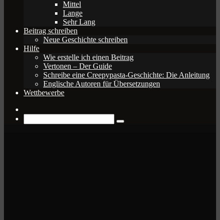
Mittel
Lange
Sehr Lang
Beitrag schreiben
Neue Geschichte schreiben
Hilfe
Wie erstelle ich einen Beitrag
Vertonen – Der Guide
Schreibe eine Creepypasta-Geschichte: Die Anleitung
Englische Autoren für Übersetzungen
Wettbewerbe
Zufälliger
Beitrag
Suche
nach