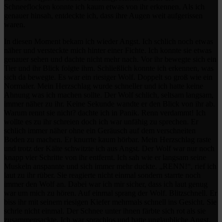
Schneeflocken konnte ich kaum etwas von ihr erkennen. Als ich
genauer hinsah, entdeckte ich, dass ihre Augen weit aufgerissen
waren.
In diesen Moment bekam ich wieder Angst. Ich schlich noch etwas
näher und versteckte mich hinter einer Fichte. Ich konnte sie etwas
genauer sehen und dachte nicht mehr nach. Vor ihr bewegte sich ein
Tier und ihr Blick folgte ihm. Schließlich konnte ich erkennen, was
sich da bewegte. Es war ein riesiger Wolf. Doppelt so groß wie ein
Normaler. Mein Herzschlag wurde schneller und ich hatte keine
Ahnung was ich machen sollte. Der Wolf schlich, seltsam langsam,
immer näher zu ihr. Keine Sekunde wandte er den Blick von ihr ab.
Warum rennt sie nicht? dachte ich in Panik. Renn verdammt! Ich
wollte es zu ihr schreien doch ich war unfähig zu sprechen. Er
schlich immer näher ohne ein Geräusch auf dem verschneiten
Boden zu machen. Er knurrte kaum hörbar. Mein Herzschlag raste
und trotz der Kälte schwitzte ich aus Angst. Der Wolf war nur noch
knapp vier Schritte von ihr entfernt. Ich sah wie er langsam seine
Muskeln anspannte und sich immer mehr duckte. „RENN!“, rief ich
laut zu ihr rüber. Sie reagierte nicht einmal sondern starrte noch
immer den Wolf an. Dabei war ich mir sicher, dass ich laut genug
war um mich zu hören. Auf einmal sprang der Wolf. Blitzschnell. Er
biss ihr mit seinem riesigen Kiefer mehrmals schnell ins Gesicht. Sie
schrie nicht einmal. Der Schnee unter ihnen färbte sich rot als sie
zusammensackte. Ich war sprachlos und hatte unglaubliche Angst.