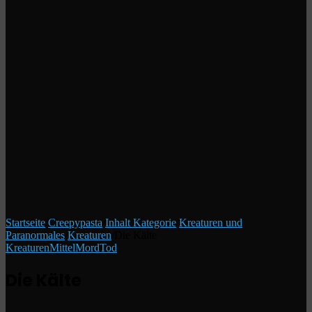
Startseite
/
Creepypasta
/
Inhalt Kategorie
/
Kreaturen und
Paranormales
/
Kreaturen
/
Die Kälte
Kreaturen
Mittel
Mord
Tod
Die Kälte