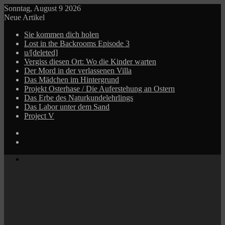
Sonntag, August 9 2026
Neue Artikel
Sie kommen dich holen
Lost in the Backrooms Episode 3
u/[deleted]
Vergiss diesen Ort: Wo die Kinder warten
Der Mord in der verlassenen Villa
Das Mädchen im Hintergrund
Projekt Osterhase / Die Auferstehung an Ostern
Das Erbe des Naturkundelehrlings
Das Labor unter dem Sand
Project V
Log
In
Zufälliger
Beitrag
Menü