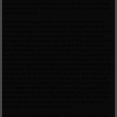
konnte sie einfach nicht überreden und malte mir die schlimmsten
Gedanken aus, die ich den Rest des Tages nicht vergessen konnte
und schlief damit ein.
Ich hatte nicht lange geschlafen, als ich durch einen schlechten
Traum aufwachte. Es war schon dunkel. Ich fragte mich ob sie
schon los gegangen war und machte mir Sorgen. Als ich sie auf ihr
Handy anrief, merkte ich, das es noch bei mir lag. Irgendwann
beschloss ich mich anzuziehen und vor dem Wald auf sie zu warten.
Was vielleicht genauso dumm war, wie ihre Idee. Ich nahm nur
meine Taschenlampe und mein Handy mit. Dann ging ich raus und
machte mich auf den Weg zum Wald. Der Schnee glitzerte leicht im
Dunkeln und am Himmel bewegten sich dunkelgraue Wolken. Es
war eine sehr kalte Nacht, merkte ich und kuschelte mich in meine
weiche Jacke. Dann war ich da. Ich stand direkt vor dem Wald. Die
Fußspuren, die in den Wald führten, beweisten, dass sie bereits da
war. Ich stand nur da und wartete. Dachte nach. Fror. Ich zitterte
und mein Atem war sichtbar. Vorallem machte ich mir Sorgen um
sie. Ich starrte weiter in den Wald. Er war noch ein ganzes Stück
dunker als die Nacht. Ich wollte nichts mehr, als das sie in diesem
Moment aus dem Wald kam. Falls sie zurück kam. Ich verbannte
diesen Gedanken und beruhigte mich. Ich stand dort noch eine
ganze Weile. Fror und atmete kalte Luft ein.
Dann hat es zu schneien angefangen. Ich hielt es nicht mehr aus.