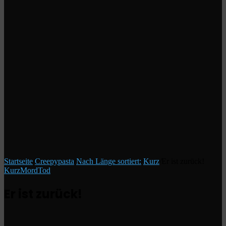
Startseite
/
Creepypasta
/
Nach Länge sortiert:
/
Kurz
/
Er ist zurück!
Kurz
Mord
Tod
Er ist zurück!