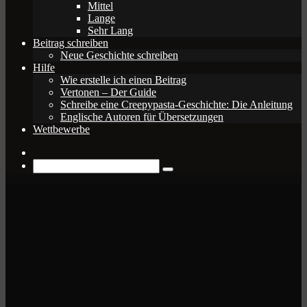
Mittel
Lange
Sehr Lang
Beitrag schreiben
Neue Geschichte schreiben
Hilfe
Wie erstelle ich einen Beitrag
Vertonen – Der Guide
Schreibe eine Creepypasta-Geschichte: Die Anleitung
Englische Autoren für Übersetzungen
Wettbewerbe
Zufälliger
Beitrag
Suche
nach