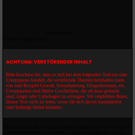
Schattenzirkus
0
496
4 Minuten lesen
ACHTUNG: VERSTÖRENDER INHALT
Bitte beachten Sie, dass es sich bei dem folgenden Text um eine
Creepypasta handelt, die verstörende Themen beinhalten kann,
wie zum Beispiel Gewalt, Sexualisierung, Drogenkonsum, etc.
Creepypastas sind fiktive Geschichten, die oft dazu gedacht
sind, Angst oder Unbehagen zu erzeugen. Wir empfehlen Ihnen,
diesen Text nicht zu lesen, wenn Sie sich davon traumatisiert
oder belästigt fühlen könnten.
Die Geschichte, die ich euch erzählen möchte, habe ich vor kurzem
in einem alten Buch von meinem Großvater nachgelesen und ich