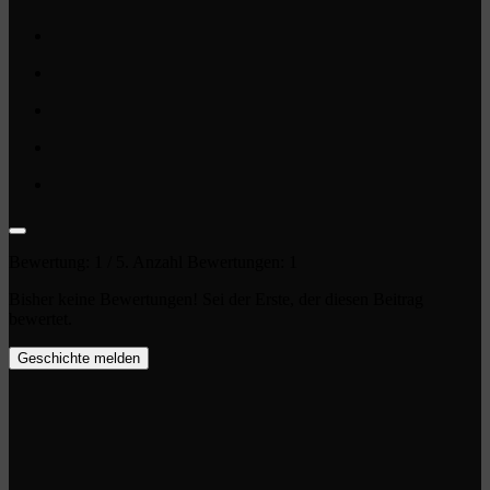
Bewertung:
1
/ 5. Anzahl Bewertungen:
1
Bisher keine Bewertungen! Sei der Erste, der diesen Beitrag
bewertet.
Geschichte melden