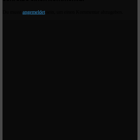
Du musst
angemeldet
sein, um einen Kommentar abzugeben.