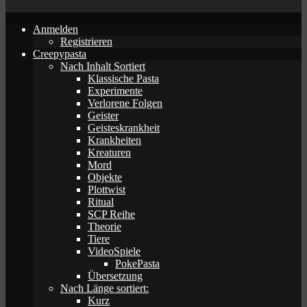
Anmelden
Registrieren
Creepypasta
Nach Inhalt Sortiert
Klassische Pasta
Experimente
Verlorene Folgen
Geister
Geisteskrankheit
Krankheiten
Kreaturen
Mord
Objekte
Plottwist
Ritual
SCP Reihe
Theorie
Tiere
VideoSpiele
PokePasta
Übersetzung
Nach Länge sortiert:
Kurz