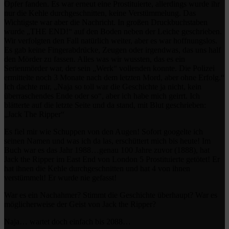
Opfer fanden. Es war erneut eine Prostituierte, allerdings wurde ihr
nur die Kehle durchgeschnitten, keine Verstümmelung. Das
Wichtigste war aber die Nachricht. In großen Druckbuchstaben
wurde „THE END!“ auf den Boden neben der Leiche geschrieben.
Wir verfolgten den Fall natürlich weiter, aber es war hoffnungslos.
Es gab keine Fingerabdrücke, Zeugen oder irgendwas, das uns half
den Mörder zu fassen. Alles was wir wussten, das es ein
Serienmörder war, der sein „Werk“ vollenden konnte. Die Polizei
ermittelte noch 3 Monate nach dem letzten Mord, aber ohne Erfolg.“
Ich dachte mir, „Naja so toll war die Geschichte ja nicht, kein
überraschendes Ende oder so“, aber ich habe mich geirrt. Ich
blätterte auf die letzte Seite und da stand, mit Blut geschrieben:
„Jack The Ripper“
Es fiel mir wie Schuppen von den Augen! Sofort googelte ich
seinen Namen und was ich da las, erschüttert mich bis heute! Im
Buch war es das Jahr 1988…genau 100 Jahre zuvor (1888), hat
Jack the Ripper im East End von London 5 Prostituierte getötet! Er
hat ihnen die Kehle durchgeschnitten und hat 4 von ihnen
verstümmelt! Er wurde nie gefasst!
War es ein Nachahmer? Stimmt die Geschichte überhaupt? War es
möglicherweise der Geist von Jack the Ripper?
Naja… wartet doch einfach bis 2088…