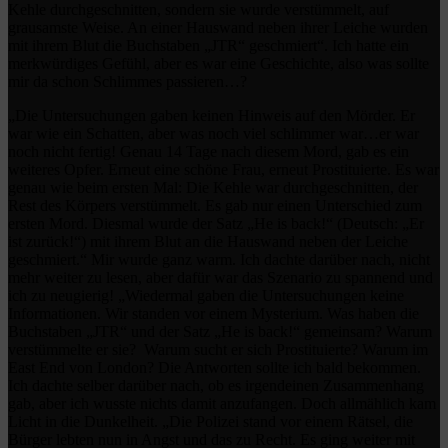
Kehle durchgeschnitten, sondern sie wurde verstümmelt, auf
grausamste Weise. An einer Hauswand neben ihrer Leiche wurden
mit ihrem Blut die Buchstaben „JTR“ geschmiert“. Ich hatte ein
merkwürdiges Gefühl, aber es war eine Geschichte, also was sollte
mir da schon Schlimmes passieren…?
„Die Untersuchungen gaben keinen Hinweis auf den Mörder. Er
war wie ein Schatten, aber was noch viel schlimmer war…er war
noch nicht fertig! Genau 14 Tage nach diesem Mord, gab es ein
weiteres Opfer. Erneut eine schöne Frau, erneut Prostituierte. Es war
genau wie beim ersten Mal: Die Kehle war durchgeschnitten, der
Rest des Körpers verstümmelt. Es gab nur einen Unterschied zum
ersten Mord. Diesmal wurde der Satz „He is back!“ (Deutsch: „Er
ist zurück!“) mit ihrem Blut an die Hauswand neben der Leiche
geschmiert.“ Mir wurde ganz warm. Ich dachte darüber nach, nicht
mehr weiter zu lesen, aber dafür war das Szenario zu spannend und
ich zu neugierig! „Wiedermal gaben die Untersuchungen keine
Informationen. Wir standen vor einem Mysterium. Was haben die
Buchstaben „JTR“ und der Satz „He is back!“ gemeinsam? Warum
verstümmelte er sie? Warum sucht er sich Prostituierte? Warum im
East End von London? Die Antworten sollte ich bald bekommen.
Ich dachte selber darüber nach, ob es irgendeinen Zusammenhang
gab, aber ich wusste nichts damit anzufangen. Doch allmählich kam
Licht in die Dunkelheit. „Die Polizei stand vor einem Rätsel, die
Bürger lebten nun in Angst und das zu Recht. Es ging weiter mit