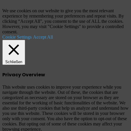
Anfang"
We use cookies on our website to give you the most relevant
experience by remembering your preferences and repeat visits. By
clicking “Accept All”, you consent to the use of ALL the cookies.
However, you may visit "Cookie Settings" to provide a controlled
consent.
Cookie Settings
Accept All
Schließen
Privacy Overview
This website uses cookies to improve your experience while you
navigate through the website. Out of these, the cookies that are
categorized as necessary are stored on your browser as they are
essential for the working of basic functionalities of the website. We
also use third-party cookies that help us analyze and understand how
you use this website. These cookies will be stored in your browser
only with your consent. You also have the option to opt-out of these
cookies. But opting out of some of these cookies may affect your
browsing experience.