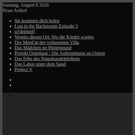
Samstag, August 8 2026
Neue Artikel
Sie kommen dich holen
Lost in the Backrooms Episode 3
u/[deleted]
Vergiss diesen Ort: Wo die Kinder warten
Der Mord in der verlassenen Villa
Das Mädchen im Hintergrund
Projekt Osterhase / Die Auferstehung an Ostern
Das Erbe des Naturkundelehrlings
Das Labor unter dem Sand
Project V
Log
In
Zufälliger
Beitrag
Menü