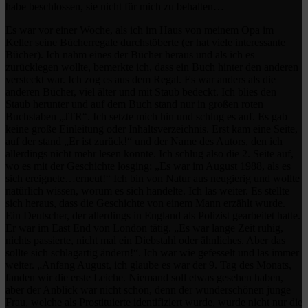
habe beschlossen, sie nicht für mich zu behalten…
Es war vor einer Woche, als ich im Haus von meinem Opa im
Keller seine Bücherregale durchstöberte (er hat viele interessante
Bücher). Ich nahm eines der Bücher heraus und als ich es
zurücklegen wollte, bemerkte ich, dass ein Buch hinter den anderen
versteckt war. Ich zog es aus dem Regal. Es war anders als die
anderen Bücher, viel älter und mit Staub bedeckt. Ich blies den
Staub herunter und auf dem Buch stand nur in großen roten
Buchstaben „JTR“. Ich setzte mich hin und schlug es auf. Es gab
keine große Einleitung oder Inhaltsverzeichnis. Erst kam eine Seite,
auf der stand „Er ist zurück!“ und der Name des Autors, den ich
allerdings nicht mehr lesen konnte. Ich schlug also die 2. Seite auf,
wo es mit der Geschichte losging: „Es war im August 1988, als es
sich ereignete…erneut!“ Ich bin von Natur aus neugierig und wollte
natürlich wissen, worum es sich handelte. Ich las weiter. Es stellte
sich heraus, dass die Geschichte von einem Mann erzählt wurde.
Ein Deutscher, der allerdings in England als Polizist gearbeitet hatte.
Er war im East End von London tätig. „Es war lange Zeit ruhig,
nichts passierte, nicht mal ein Diebstahl oder ähnliches. Aber das
sollte sich schlagartig ändern!“. Ich war wie gefesselt und las immer
weiter. „Anfang August, ich glaube es war der 9. Tag des Monats,
fanden wir die erste Leiche. Niemand soll etwas gesehen haben,
aber der Anblick war nicht schön, denn der wunderschönen junge
Frau, welche als Prostituierte identifiziert wurde, wurde nicht nur die