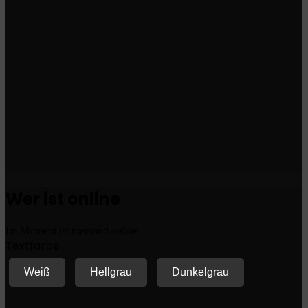
Wer ist online
Im Moment ist niemand online.
Textfarbe
Weiß
Hellgrau
Dunkelgrau