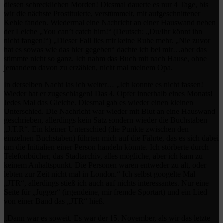
diesen schrecklichen Morden! Diesmal dauerte es nur 4 Tage, bis
wir die nächste Prostituierte, verstümmelt, mit aufgeschnittener
Kehle fanden. Wiedermal eine Nachricht an einer Hauswand neben
der Leiche „You can’t catch him!“ (Deutsch: „Du/Ihr könnt ihn
nicht fangen!“) „Dieser Fall lies mir keine Ruhe mehr. „Nie zuvor
hat es sowas wie das hier gegeben“ dachte ich bei mir…aber das
stimmte nicht so ganz. Ich nahm das Buch mit nach Hause, ohne
jemandem davon zu erzählen, nicht mal meinem Opa.
In derselben Nacht las ich weiter… „Ich konnte es nicht fassen!
Wieder hat er zugeschlagen! Das 4. Opfer innerhalb eines Monats!
Jedes Mal das Gleiche. Diesmal gab es wieder einen kleinen
Unterschied. Die Nachricht war wieder mit Blut an eine Hauswand
geschrieben, allerdings kein Satz sondern wieder die Buchstaben
„J.T.R“. Ein kleiner Unterschied (die Punkte zwischen den
einzelnen Buchstaben) führten mich auf die Fährte, das es sich dabei
um die Initialien einer Person handeln könnte. Ich störberte durch
Telefonbücher, das Stadtarchiv, alles mögliche, aber ich kam zu
keinem Anhaltspunkt. Die Personen waren entweder zu alt, oder
lebten zur Zeit nicht mal in London.“ Ich selbst googelte Mal
„JTR“, allerdings stieß ich auch auf nichts interessantes. Nur eine
Seite für „Jugger“ (irgendeine, mir fremde Sportart) und ein Lied
von einer Band das „JTR“ hieß.
„Dann war es soweit. Es war der 15. November, als wir das letzte