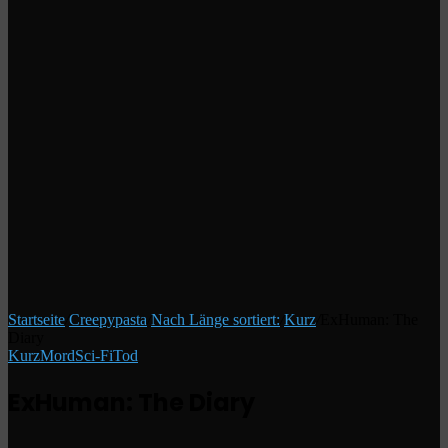
Startseite
/
Creepypasta
/
Nach Länge sortiert:
/
Kurz
/
ExHuman: The
Diary
Kurz
Mord
Sci-Fi
Tod
ExHuman: The Diary