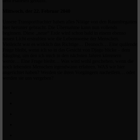
dem Planeten gebührt.
Mittwoch, der 22. Februar 2040
Unsere Transportfrachter haben alles Nötige von den Raumfregatten
hier herunter gebracht. Die Übernahme kann nun vollends
beginnen. Diese „neue“ Erde wird schon bald in einem ebenso
neuen Licht erstrahlen wie die Lebensweise der Menschen.
Vielleicht war es wirklich das Richtige… Dennoch… Eine quälende
Frage bleibt, wenn ich so in das Gesicht von Djago blicke – dem
Säugling, um den ich mich in den nächsten Jahren kümmern
werde… Eine Frage bleibt… Was wird wohl geschehen, wenn die
noch lebenden Menschen irgendwann erfahren, WAS wir hier
angerichtet haben? Werden sie ihren Vorgängern nacheifern… oder
werden sie uns vergeben?