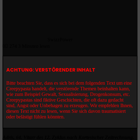
SwizzPower
0
274
3 Minuten lesen
ACHTUNG: VERSTÖRENDER INHALT
Bitte beachten Sie, dass es sich bei dem folgenden Text um eine
Creepypasta handelt, die verstörende Themen beinhalten kann,
wie zum Beispiel Gewalt, Sexualisierung, Drogenkonsum, etc.
Creepypastas sind fiktive Geschichten, die oft dazu gedacht
sind, Angst oder Unbehagen zu erzeugen. Wir empfehlen Ihnen,
diesen Text nicht zu lesen, wenn Sie sich davon traumatisiert
oder belästigt fühlen könnten.
Adris, 64. Vitarr des 12. Zyklus nach Kortesischer Zeitrechnung.