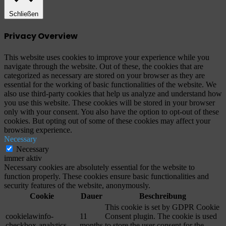
Schließen
Privacy Overview
This website uses cookies to improve your experience while you
navigate through the website. Out of these, the cookies that are
categorized as necessary are stored on your browser as they are
essential for the working of basic functionalities of the website. We
also use third-party cookies that help us analyze and understand how
you use this website. These cookies will be stored in your browser
only with your consent. You also have the option to opt-out of these
cookies. But opting out of some of these cookies may affect your
browsing experience.
Necessary
Necessary
immer aktiv
Necessary cookies are absolutely essential for the website to
function properly. These cookies ensure basic functionalities and
security features of the website, anonymously.
Cookie
Dauer
Beschreibung
This cookie is set by GDPR Cookie
cookielawinfo-
11
Consent plugin. The cookie is used
checkbox-analytics
months
to store the user consent for the