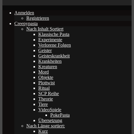
Anmelden
Registrieren
Creepypasta
Nach Inhalt Sortiert
Klassische Pasta
Experimente
Verlorene Folgen
Geister
Geisteskrankheit
Krankheiten
Kreaturen
Mord
Objekte
Plottwist
Ritual
SCP Reihe
Theorie
Tiere
VideoSpiele
PokePasta
Übersetzung
Nach Länge sortiert:
Kurz