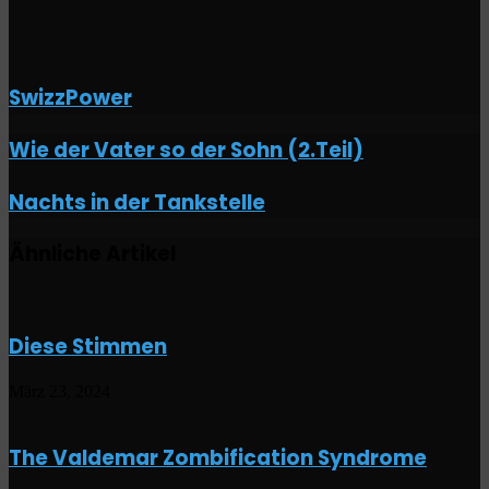
SwizzPower
Wie
Wie der Vater so der Sohn (2.Teil)
der
Vater
Nachts
Nachts in der Tankstelle
so
in
der
der
Sohn
Ähnliche Artikel
Tankstelle
(2.Teil)
Diese Stimmen
März 23, 2024
The Valdemar Zombification Syndrome