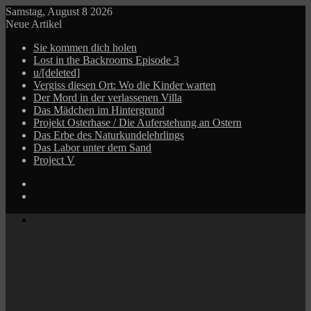
Samstag, August 8 2026
Neue Artikel
Sie kommen dich holen
Lost in the Backrooms Episode 3
u/[deleted]
Vergiss diesen Ort: Wo die Kinder warten
Der Mord in der verlassenen Villa
Das Mädchen im Hintergrund
Projekt Osterhase / Die Auferstehung an Ostern
Das Erbe des Naturkundelehrlings
Das Labor unter dem Sand
Project V
Log
In
Zufälliger
Beitrag
Menü