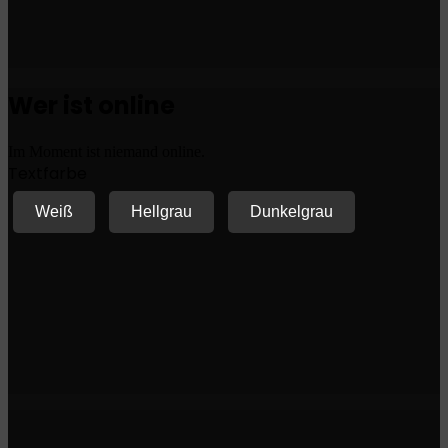
Wer ist online
Im Moment ist niemand online.
Textfarbe
Weiß
Hellgrau
Dunkelgrau