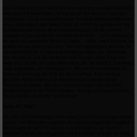
Aus Gründen, die dem Kollektiv, aber auch mir persönlich dienlich
sind, habe ich entschieden, die Ereignisse der nächsten Tage hier
festzuhalten. Sie in diesem primitiven Büchlein aufzuschreiben mag
etwas umständlich sein, jedoch halte ich es für die geeignetere Art.
Schließlich sind unsere Holo-Aufzeichnungen für die meisten
zugänglich und das möchte ich dann doch nicht… Es ist nicht leicht
für mich, die passenden Worte zu finden… Idren, unser Ratsherr, hat
gestern zu uns allen gesprochen. Die uns vorgezeigten Beweise für
das unverzeihliche Vorhaben der Erdlinge haben alle erschüttert…
Wir wussten ja, wie die Menschen sein können. Aber DAS war
dann doch zu viel. Ich habe selbst Idren, der nie wirklich Emotionen
zeigt, angesehen, wie fassungslos er über die Gesamtsituation ist.
Dennoch haben wir als Volk die einzig richtige Entscheidung
getroffen. Auch wenn wir in den letzten Jahrzehnten für die
Menschen da waren, gilt unser Schutz in erster Linie der Erde.
Morgen beginnen die Vorbereitungen. Ich lege mich nun schlafen…
Bin zu betrübt, um weiter zu schreiben.
Saart, 65. Vitarr
Ich habe mir heute morgen noch einmal die Holos der sogenannten
„Spitze“ der Menschen angehört, die von uns abgefangen wurden…
Wie können sie nur? Sie sind so weit gekommen. Sie haben in
kürzester Zeit enorm viel gelernt und erschaffen. Würden sie diese