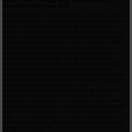
Majat, 67. Vitarr – Sonntag, der 19. Februar 2040 nach
menschlicher Zeitrechnung, 18:24
Mir fehlen die Worte… Diese Zerstörung – dieses Elend… Wir…
sind eine halbe Stunde vor den Raketen aufgebrochen und konnten
sie noch im Flug vom Himmel fegen. Sie haben es tatsächlich
versucht… Die Menschen haben tatsächlich gewagt, das Wunder,
auf dem sie leben dürfen, durch einen weiteren ihrer lächerlichen
Kriege in Mitleidenschaft zu ziehen. Aber wir haben es vereitelt.
Unsere Energiekanonen haben die atomaren Sprengsätze in
Sekundenschnelle pulverisiert. Danach haben wir uns über den
Planeten verteilt. In nur wenigen Stunden war der geringe
Widerstand der Menschen gebrochen. Sie haben unsere Invasion
ebenso wenig kommen sehen wie die Raketen, die auf ihre
Heimatländer zugeflogen kamen. Sie haben nicht gelitten. Unsere
Strahler haben ihre Körper in einen Schockzustand versetzt und die
wichtigsten Organe sofort abgeschaltet. Unsere
Aufklärungskommandos haben den Bodeneinsatz übernommen –
sind in die Häuser, Bunker und all die anderen Verstecke
eingedrungen. Keiner konnte sich vor unseren Energie-Trackern
verbergen. Nun sitze ich hier in unserem provisorischen Lager. Ein
Lager auf einer leeren Erde… oder… sollte ich sagen „fast leer“?
Denn… die Säuglinge haben wir verschont. Die Menschen, die
noch klein genug waren – sich an nichts hiervon erinnern werden
und mit uns gemeinsam eine Lebensweise anstreben werden, die