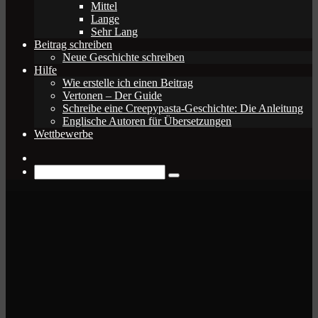
Mittel
Lange
Sehr Lang
Beitrag schreiben
Neue Geschichte schreiben
Hilfe
Wie erstelle ich einen Beitrag
Vertonen – Der Guide
Schreibe eine Creepypasta-Geschichte: Die Anleitung
Englische Autoren für Übersetzungen
Wettbewerbe
Zufälliger
Beitrag
Suche
nach