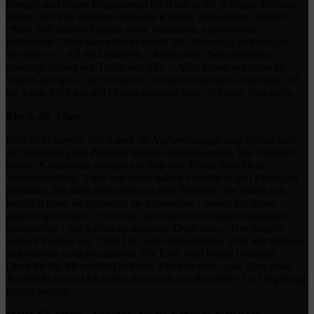
Energie und dieses Engagement doch nur in die richtigen Bahnen
lenken, um ihre kleinen, sinnlosen Kämpfe aufzugeben. Warum
erhebt sich niemand gegen diese bösartigen, egoistischen
Individuen? Aber was nützt es noch? Ihr Untergang ist besiegelt…
So oder so… All die Gefahren… Meteoriten, Sonnenstürme,
bösartige Wesen der Tiefen des Alls… Alles haben wir ohne ihr
Wissen geregelt – sie beschützt – sie beim Wachsen unterstützt. All
die Jahre. Und das soll es nun gewesen sein? Schande über euch…
Rioch, 66. Vitarr
Bald ist es soweit. Wir haben die Vorbereitungen zum Schutz und
der Säuberung des Planeten beinahe abgeschlossen. Die Gemüter
meiner Kameraden strotzen vor Wut und Trauer über diese
Verschwendung. Viele von ihnen haben Freunde in den Erdlingen
gefunden, bei ihren Besuchen auf dem Planeten. Sie haben sich
heimlich unter sie gemischt, sie beobachtet – haben mit ihnen
gelacht, getrunken – versucht, ihnen bei schwierigen Situationen
beizustehen – das Leben zu meistern. Doch nun… Der Angriff
beginnt morgen um 13:00 Uhr nach menschlicher Zeit. Wir müssen
und werden es nicht zulassen. Die Erde wird weiter bestehen…
Doch für die Menschheit in dieser Form ist es zu spät. Eine neue
Ära bricht an und ich hoffe, dass auch wir für unsere Tat Vergebung
finden werden.