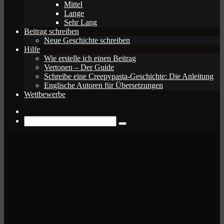
Mittel
Lange
Sehr Lang
Beitrag schreiben
Neue Geschichte schreiben
Hilfe
Wie erstelle ich einen Beitrag
Vertonen – Der Guide
Schreibe eine Creepypasta-Geschichte: Die Anleitung
Englische Autoren für Übersetzungen
Wettbewerbe
Zufälliger
Beitrag
Suche
nach