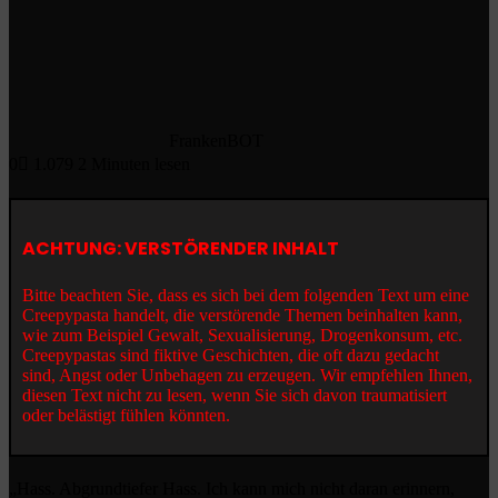
FrankenBOT
0
1.079
2 Minuten lesen
ACHTUNG: VERSTÖRENDER INHALT
Bitte beachten Sie, dass es sich bei dem folgenden Text um eine
Creepypasta handelt, die verstörende Themen beinhalten kann,
wie zum Beispiel Gewalt, Sexualisierung, Drogenkonsum, etc.
Creepypastas sind fiktive Geschichten, die oft dazu gedacht
sind, Angst oder Unbehagen zu erzeugen. Wir empfehlen Ihnen,
diesen Text nicht zu lesen, wenn Sie sich davon traumatisiert
oder belästigt fühlen könnten.
„Hass. Abgrundtiefer Hass. Ich kann mich nicht daran erinnern,