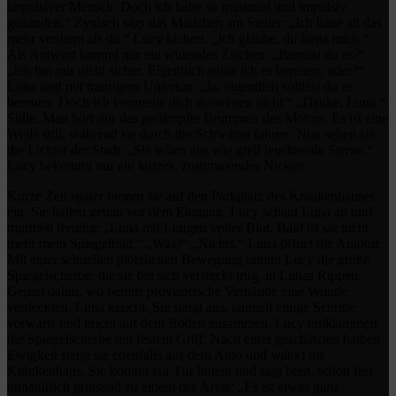
impulsiver Mensch. Doch ich habe so irrational und impulsiv
gehandelt.“ Zynisch sagt das Mädchen am Steuer: „Ich hatte all das
mehr verdient als du.“ Lucy kichert. „Ich glaube, du hasst mich.“
Als Antwort kommt nur ein wütendes Zischen. „Bereust du es?“
„Ich bin mir nicht sicher. Eigentlich sollte ich es bereuen, oder?“
Luna sagt mit traurigem Unterton: „Ja, eigentlich solltest du es
bereuen. Doch ich verurteile dich deswegen nicht.“ „Danke, Luna.“
Stille. Man hört nur das gedämpfte Brummen des Motors. Es ist eine
Weile still, während sie durch die Schwärze fahren. Nun sehen sie
die Lichter der Stadt. „Sie sehen aus wie grell leuchtende Sterne.“
Lucy bekommt nur ein kurzes, zustimmendes Nicken.
Kurze Zeit später biegen sie auf den Parkplatz des Krankenhauses
ein. Sie halten genau vor dem Eingang. Lucy schaut Luna an und
murmelt freudig: „Luna mit Lungen voller Blut. Bald ist sie nicht
mehr mein Spiegelbild.“ „Was?“ „Nichts.“ Luna öffnet die Autotür.
Mit einer schnellen plötzlichen Bewegung rammt Lucy die große
Spiegelscherbe, die sie bei sich versteckt trug, in Lunas Rippen.
Genau dahin, wo bereits provisorische Verbände eine Wunde
verdeckten. Luna keucht. Sie steigt aus, taumelt einige Schritte
vorwärts und bricht auf dem Boden zusammen. Lucy umklammert
die Spiegelscherbe mit festem Griff. Nach einer geschätzten halben
Ewigkeit steigt sie ebenfalls aus dem Auto und wankt ins
Krankenhaus. Sie kommt zur Tür hinein und sagt breit, schon fast
unnatürlich grinsend zu einem der Ärzte: „Es ist etwas ganz