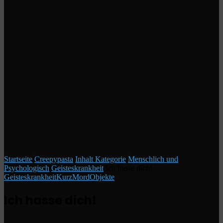
Startseite
/
Creepypasta
/
Inhalt Kategorie
/
Menschlich und
Psychologisch
/
Geisteskrankheit
/
Ich hasse dich!
Geisteskrankheit
Kurz
Mord
Objekte
Ich hasse dich!