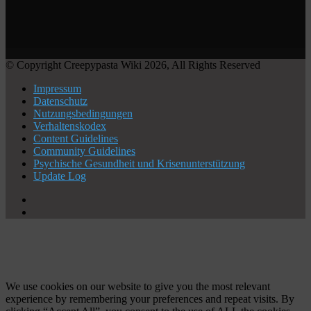
© Copyright Creepypasta Wiki 2026, All Rights Reserved
Impressum
Datenschutz
Nutzungsbedingungen
Verhaltenskodex
Content Guidelines
Community Guidelines
Psychische Gesundheit und Krisenunterstützung
Update Log
X
YouTube
Facebook
X
WhatsApp
Telegram
Schaltfläche
"Zurück
zum
Anfang"
We use cookies on our website to give you the most relevant
experience by remembering your preferences and repeat visits. By