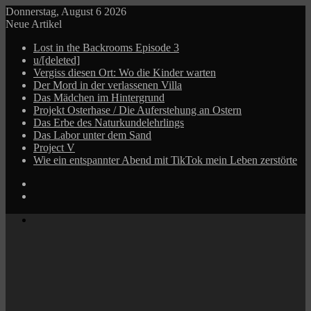
Donnerstag, August 6 2026
Neue Artikel
Lost in the Backrooms Episode 3
u/[deleted]
Vergiss diesen Ort: Wo die Kinder warten
Der Mord in der verlassenen Villa
Das Mädchen im Hintergrund
Projekt Osterhase / Die Auferstehung an Ostern
Das Erbe des Naturkundelehrlings
Das Labor unter dem Sand
Project V
Wie ein entspannter Abend mit TikTok mein Leben zerstörte
Log
In
Zufälliger
Beitrag
Menü