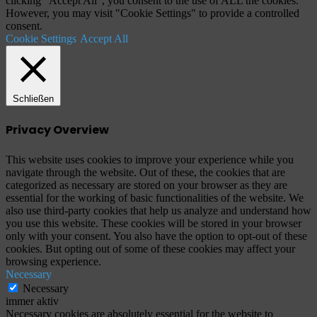
clicking “Accept All”, you consent to the use of ALL the cookies.
However, you may visit "Cookie Settings" to provide a controlled
consent.
Cookie Settings
Accept All
Schließen
Privacy Overview
This website uses cookies to improve your experience while you
navigate through the website. Out of these, the cookies that are
categorized as necessary are stored on your browser as they are
essential for the working of basic functionalities of the website. We
also use third-party cookies that help us analyze and understand how
you use this website. These cookies will be stored in your browser
only with your consent. You also have the option to opt-out of these
cookies. But opting out of some of these cookies may affect your
browsing experience.
Necessary
Necessary
immer aktiv
Necessary cookies are absolutely essential for the website to