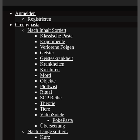
Anmelden
Registrieren
Creepypasta
Nach Inhalt Sortiert
Klassische Pasta
Experimente
Verlorene Folgen
Geister
Geisteskrankheit
Krankheiten
Kreaturen
Mord
Objekte
Plottwist
Ritual
SCP Reihe
Theorie
Tiere
VideoSpiele
PokePasta
Übersetzung
Nach Länge sortiert:
Kurz