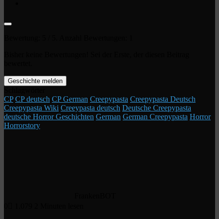
Bewertung:
5
/ 5. Anzahl Bewertungen:
1
Bisher keine Bewertungen! Sei der Erste, der diesen Beitrag
bewertet.
Geschichte melden
Schlagwörter
CP
CP deutsch
CP German
Creepypasta
Creepypasta Deutsch
Creepypasta Wiki
Creeypasta deutsch
Deutsche Creepypasta
deutsche Horror Geschichten
German
German Creepypasta
Horror
Horrorstory
FrankenBOT
0
1.079
2 Minuten lesen
Facebook
X
LinkedIn
Tumblr
Pinterest
Reddit
VKontakte
WhatsApp
Telegram
Viber
Per
Drucken