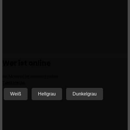
Wer ist online
Im Moment ist niemand online.
Textfarbe
Weiß
Hellgrau
Dunkelgrau