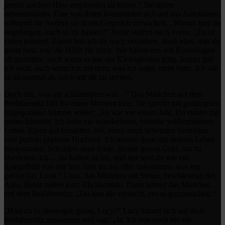
jemals solchen Hass empfunden zu haben.“ Sie sitzen
nebeneinander. Eine von ihnen konzentriert sich auf das Autofahren,
während die Andere sie in ein Gespräch verwickelt. „Warum hast du
angefangen, mich so zu hassen?“ Beide starren nach vorne. „Es ist
vieles passiert. Zuerst hab ich dir noch verziehen, doch alles, was du
getan hast, war die Hölle für mich. Wir haben uns seit Kindertagen
oft gestritten, auch wenn es nur um Kleinigkeiten ging. Immer gab
ich nach, auch wenn ich mit dem, was ich sagte, recht hatte. Ich sah
es als normal an, mich mit dir zu streiten.
Doch das, was am schlimmsten war…“ Das Mädchen auf dem
Beifahrersitz hält für einen Moment inne. Sie spricht mit gedämpfter,
angespannter Stimme weiter: „Es war vor einem Jahr. Du stahlst mir
meine Identität. Ich hatte ein wunderbares, beinahe vollkommenes
Leben. Einen gut bezahlten Job, einen mich liebenden Verlobten,
eine perfekt geplante Hochzeit. Ich musste dann mit deinem Leben
klarkommen. Schulden ohne Ende, gerade genug Geld, um zu
überleben, ich… du hattest nichts, und nur weil du wie ein
Spiegelbild von mir bist, hast du das alles bekommen, was mir
gehört hat, Luna.“ Luna, das Mädchen am Steuer, beschleunigt das
Auto. Beide haben kurz Blickkontakt. Dann schreit das Mädchen
auf dem Beifahrersitz: „Du hast nie versucht, etwas gutzumachen.“
„Hast du es deswegen getan, Lucy?“ Lucy kauert sich auf dem
Beifahrersitz zusammen und sagt: „Ja. Ich war noch nie ein