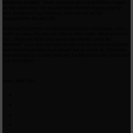
Schlimmes passiert!“ Dieser schaut sie mit weit geöffneten Augen
an. Mit einer schon fast mechanischen Handbewegung zeigt sie
nach draußen auf den Parkplatz, nach wie vor mit der
Spiegelscherbe fest im Griff.
Ärzte und Schwestern wuseln um den Ort des Geschehens. Lucy
wankt zu Luna. Die verzerrte Stimme eines Arztes dringt an Lucys
Ohr: „Wenn wir nicht sofort etwas unternehmen, stirbt das
Mädchen!“ Lucy geht auf Luna zu und will mit der Spiegelscherbe
noch einmal zustechen, doch jemand hält sie davon ab. Hysterisch
lachend schaut sie zu ihrer halbtoten Zwillingsschwester und schreit:
„Ich hasse dich!“
Autor: little Mary