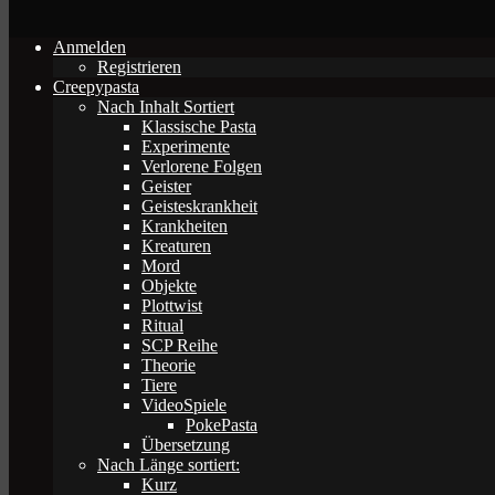
Anmelden
Registrieren
Creepypasta
Nach Inhalt Sortiert
Klassische Pasta
Experimente
Verlorene Folgen
Geister
Geisteskrankheit
Krankheiten
Kreaturen
Mord
Objekte
Plottwist
Ritual
SCP Reihe
Theorie
Tiere
VideoSpiele
PokePasta
Übersetzung
Nach Länge sortiert:
Kurz