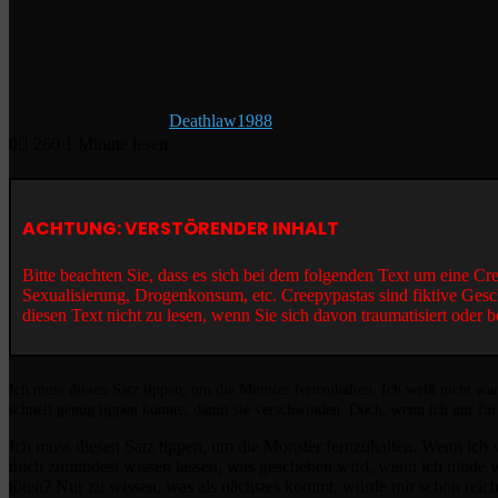
Deathlaw1988
0
260
1 Minute lesen
ACHTUNG: VERSTÖRENDER INHALT
Bitte beachten Sie, dass es sich bei dem folgenden Text um eine C
Sexualisierung, Drogenkonsum, etc. Creepypastas sind fiktive Gesc
diesen Text nicht zu lesen, wenn Sie sich davon traumatisiert oder b
Ich muss diesen Satz tippen, um die Monster fernzuhalten. Ich weiß nicht waru
schnell genug tippen könnte, damit sie verschwinden. Doch, wenn ich nur fü
Ich muss diesen Satz tippen, um die Monster fernzuhalten. Wenn ich 
mich zumindest wissen lassen, was geschehen wird, wenn ich müde w
töten? Nur zu wissen, was als nächstes kommt, würde mir schon reic