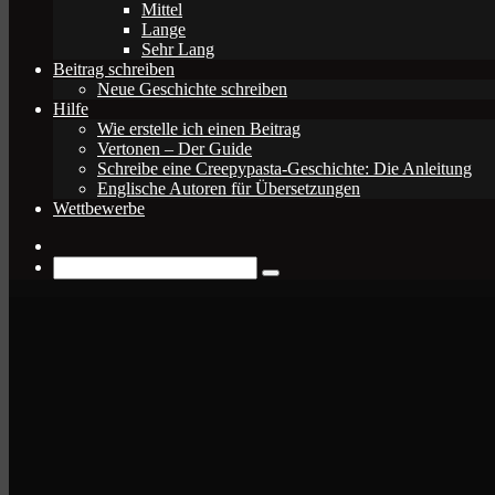
Mittel
Lange
Sehr Lang
Beitrag schreiben
Neue Geschichte schreiben
Hilfe
Wie erstelle ich einen Beitrag
Vertonen – Der Guide
Schreibe eine Creepypasta-Geschichte: Die Anleitung
Englische Autoren für Übersetzungen
Wettbewerbe
Zufälliger
Beitrag
Suche
nach