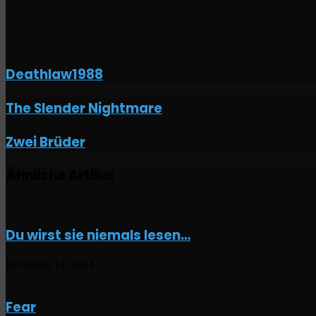
Deathlaw1988
The
The Slender Nightmare
Slender
Nightmare
Zwei
Zwei Brüder
Brüder
Ähnliche Artikel
Du wirst sie niemals lesen…
Dezember 12, 2024
Fear