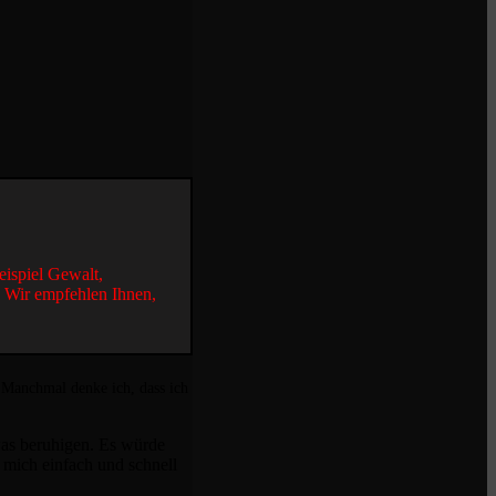
eispiel Gewalt,
. Wir empfehlen Ihnen,
h. Manchmal denke ich, dass ich
was beruhigen. Es würde
mich einfach und schnell