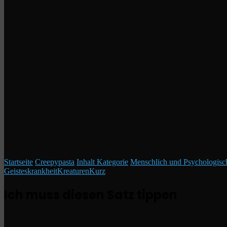
Startseite
/
Creepypasta
/
Inhalt Kategorie
/
Menschlich und Psychologisc
Geisteskrankheit
Kreaturen
Kurz
Ich muss diesen Satz tippen