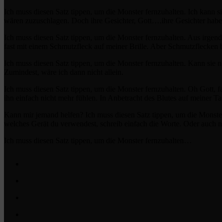
Ich muss diesen Satz tippen, um die Monster fernzuhalten. Ich kann sie
wären zuzuschlagen. Doch ihre Gesichter, Gott….ihre Gesichter haben
Ich muss diesen Satz tippen, um die Monster fernzuhalten. Aus irgend
fast mit einem Schmutzfleck auf meiner Brille. Aber Schmutzflecken
Ich muss diesen Satz tippen, um die Monster fernzuhalten. Kann sie no
Zumindest, wäre ich dann nicht allein.
Ich muss diesen Satz tippen, um die Monster fernzuhalten. Oh Gott, 
ihn einfach nicht mehr fühlen. In Anbetracht des Blutes auf meiner Ta
Kann mir jemand helfen? Ich muss diesen Satz tippen, um die Monster 
welches Gerät du verwendest, schreib einfach die Worte. Oder auch n
Ich muss diesen Satz tippen, um die Monster fernzuhalten…