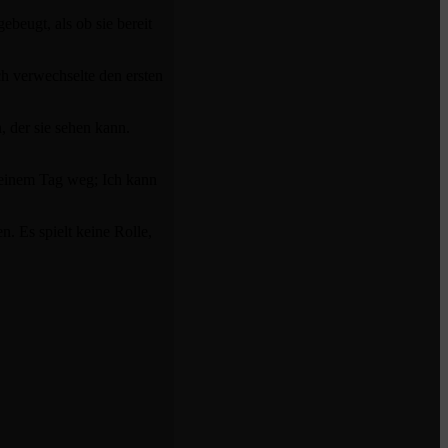
ebeugt, als ob sie bereit
ch verwechselte den ersten
, der sie sehen kann.
r einem Tag weg; Ich kann
. Es spielt keine Rolle,