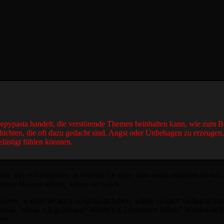
reepypasta handelt, die verstörende Themen beinhalten kann, wie zum B
hichten, die oft dazu gedacht sind, Angst oder Unbehagen zu erzeugen
elästigt fühlen könnten.
m, aber es funktioniert. Je schneller ich tippe, desto weiter entfernen sie sic
r einen Moment aufhöre, kehren sie zurück.
wüsste, warum sie mich ausgesucht haben, würde es mich vielleicht et
erde. Werde ich gefressen? Werde ich Schmerzen haben? Werden sich 
hen.