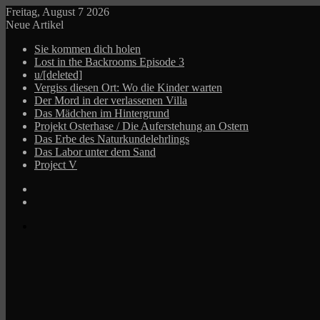
Freitag, August 7 2026
Neue Artikel
Sie kommen dich holen
Lost in the Backrooms Episode 3
u/[deleted]
Vergiss diesen Ort: Wo die Kinder warten
Der Mord in der verlassenen Villa
Das Mädchen im Hintergrund
Projekt Osterhase / Die Auferstehung an Ostern
Das Erbe des Naturkundelehrlings
Das Labor unter dem Sand
Project V
Log
In
Zufälliger
Beitrag
Menü