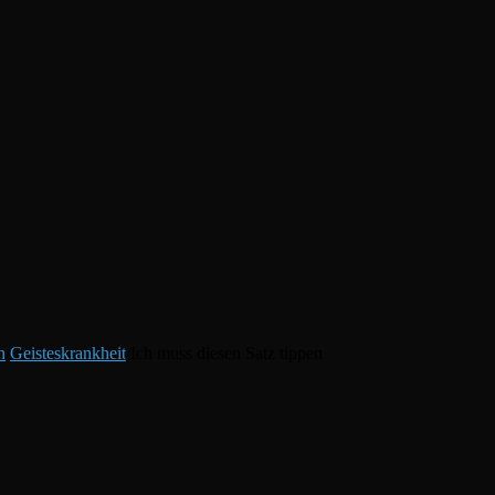
h
/
Geisteskrankheit
/
Ich muss diesen Satz tippen