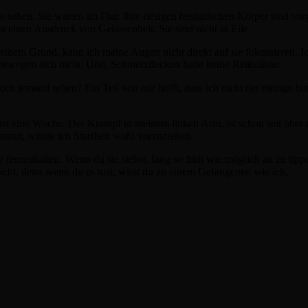
 sehen. Sie warten im Flur. Ihre riesigen bestialischen Körper sind vorg
 einen Ausdruck von Gelassenheit. Sie sind nicht in Eile.
einem Grund, kann ich meine Augen nicht direkt auf sie fokussieren. I
 bewegen sich nicht. Und, Schmutzflecken habe keine Reißzähne.
ch jemand sehen? Ein Teil von mir hofft, dass ich nicht der einzige bin
fast eine Woche. Der Krampf in meinem linken Arm, ist schon seit übe
statur, würde ich Starrheit wohl vorzuziehen.
fernzuhalten. Wenn du sie siehst, fang so früh wie möglich an zu tippen
icht, denn wenn du es tust, wirst du zu einem Gefangenen wie ich.