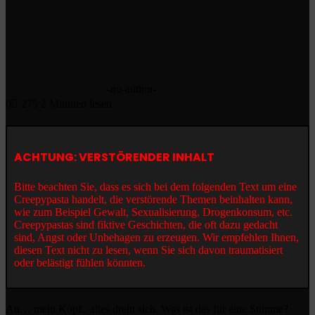
-no-author-
0
275
2 Minuten lesen
ACHTUNG: VERSTÖRENDER INHALT
Bitte beachten Sie, dass es sich bei dem folgenden Text um eine
Creepypasta handelt, die verstörende Themen beinhalten kann,
wie zum Beispiel Gewalt, Sexualisierung, Drogenkonsum, etc.
Creepypastas sind fiktive Geschichten, die oft dazu gedacht
sind, Angst oder Unbehagen zu erzeugen. Wir empfehlen Ihnen,
diesen Text nicht zu lesen, wenn Sie sich davon traumatisiert
oder belästigt fühlen könnten.
Au… mein Kopf.. alles dreht sich. Was ist das für eine Stimme?