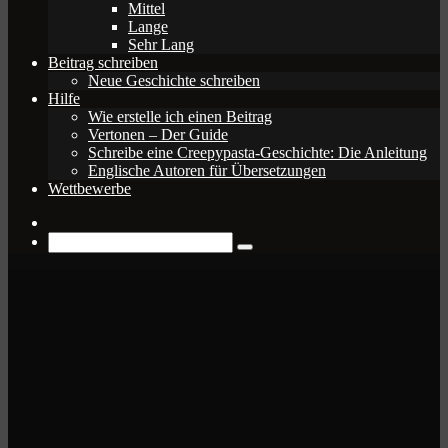
Mittel
Lange
Sehr Lang
Beitrag schreiben
Neue Geschichte schreiben
Hilfe
Wie erstelle ich einen Beitrag
Vertonen – Der Guide
Schreibe eine Creepypasta-Geschichte: Die Anleitung
Englische Autoren für Übersetzungen
Wettbewerbe
Zufälliger
Beitrag
Suche
nach