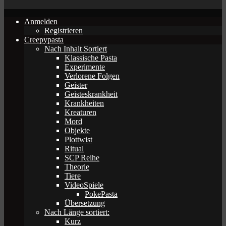
Anmelden
Registrieren
Creepypasta
Nach Inhalt Sortiert
Klassische Pasta
Experimente
Verlorene Folgen
Geister
Geisteskrankheit
Krankheiten
Kreaturen
Mord
Objekte
Plottwist
Ritual
SCP Reihe
Theorie
Tiere
VideoSpiele
PokePasta
Übersetzung
Nach Länge sortiert:
Kurz