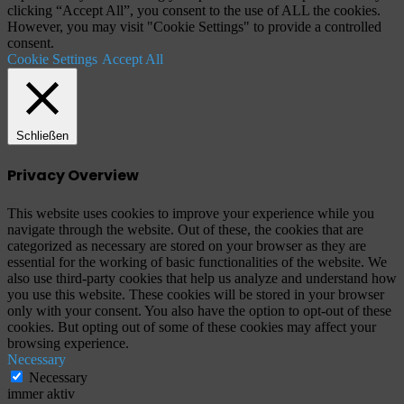
clicking “Accept All”, you consent to the use of ALL the cookies.
However, you may visit "Cookie Settings" to provide a controlled
consent.
Cookie Settings
Accept All
Schließen
Privacy Overview
This website uses cookies to improve your experience while you
navigate through the website. Out of these, the cookies that are
categorized as necessary are stored on your browser as they are
essential for the working of basic functionalities of the website. We
also use third-party cookies that help us analyze and understand how
you use this website. These cookies will be stored in your browser
only with your consent. You also have the option to opt-out of these
cookies. But opting out of some of these cookies may affect your
browsing experience.
Necessary
Necessary
immer aktiv