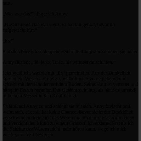
raus.
„Was war das?“, frage ich Anny.
„Die Schreie? Das war Cem. Es hat ihn geholt, bevor du
aufgewacht bist.“
„Es?“
Plötzlich höre ich schleppende Schritte. Langsam kommen sie näher.
Anny flüstert: „Sei leise. Tu so, als würdest du schlafen.“
Jetzt weiß ich, was sie mit „Es“ gemeint hat. Aus der Dunkelheit
kommt ein Wesen auf uns zu. Es läuft nach vorne gebeugt und
schleift mit den Händen auf dem Boden. Seine Haut ist verrottet und
hängt in Fetzen herunter. Das Gesicht sieht aus, als hätte es jemand
mit einem Messer in den Kopf geritzt.
Es läuft auf Anny zu und schleift sie mit sich. Anny kreischt und
wehrt sich, aber sie hat keine Chance. Bevor sie in der Dunkelheit
verschwinden dreht sich das Wesen nochmal um. Es starrt mich an
und verzieht den Mund zu einem Grinsen. Ich erstarre. Erst als ich
die Schritte des Wesens nicht mehr hören kann, wage ich mich
wieder, mich zu bewegen.