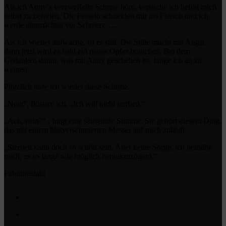
Als ich Anny`s verzweifelte Schreie höre, versuche ich heftig mich
selbst zu befreien. Die Fesseln schneiden mir ins Fleisch und ich
werde ohnmächtig vor Schmerz…..
Als ich wieder aufwache, ist es still. Die Stille macht mir Angst,
denn jetzt wird es bald ein neues Opfer brauchen. Bei dem
Gedanken daran, was mit Anny geschehen ist, fange ich an zu
weinen.
Plötzlich höre ich wieder diese Schritte.
„Nein“, flüstere ich, „Ich will nicht sterben.“
„Ach, nein?“ , fragt eine säuselnde Stimme. Sie gehört diesem Ding,
das mit einem blutverschmierten Messer auf mich zuläuft.
„Sterben kann doch so schön sein. Aber keine Sorge, ich bemühe
mich, es so lange wie möglich herauszuzögern.“
Fabulousfabi