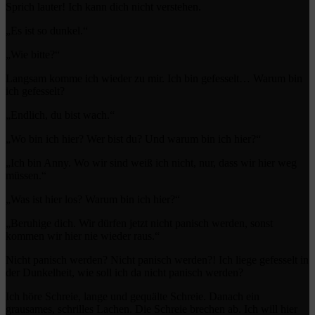
Sprich lauter! Ich kann dich nicht verstehen.
„Es ist so dunkel.“
„Wie bitte?“
Langsam komme ich wieder zu mir. Ich bin gefesselt… Warum bin
ich gefesselt?
„Endlich, du bist wach.“
„Wo bin ich hier? Wer bist du? Und warum bin ich hier?“
„Ich bin Anny. Wo wir sind weiß ich nicht, nur, dass wir hier weg
müssen.“
„Was ist hier los? Warum bin ich hier?“
„Beruhige dich. Wir dürfen jetzt nicht panisch werden, sonst
kommen wir hier nie wieder raus.“
Nicht panisch werden? Nicht panisch werden?! Ich liege gefesselt in
der Dunkelheit, wie soll ich da nicht panisch werden?
Ich höre Schreie, lange und gequälte Schreie. Danach ein
grausames, schrilles Lachen. Die Schreie brechen ab. Ich will hier