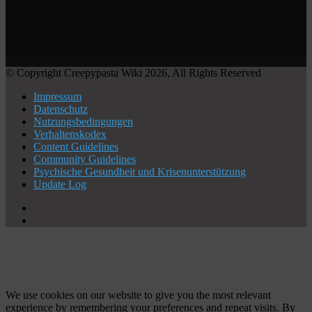
© Copyright Creepypasta Wiki 2026, All Rights Reserved
Impressum
Datenschutz
Nutzungsbedingungen
Verhaltenskodex
Content Guidelines
Community Guidelines
Psychische Gesundheit und Krisenunterstützung
Update Log
X
YouTube
Facebook
X
WhatsApp
Telegram
Schaltfläche
"Zurück
zum
Anfang"
We use cookies on our website to give you the most relevant
experience by remembering your preferences and repeat visits. By