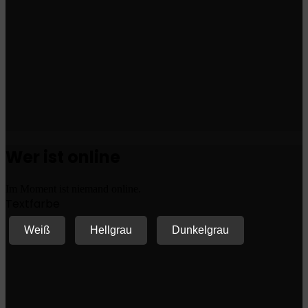
Wer ist online
Im Moment ist niemand online.
Textfarbe
Weiß
Hellgrau
Dunkelgrau