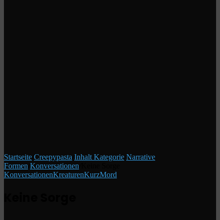
Startseite
/
Creepypasta
/
Inhalt Kategorie
/
Narrative
Formen
/
Konversationen
/
Keine Sorge
Konversationen
Kreaturen
Kurz
Mord
Keine Sorge