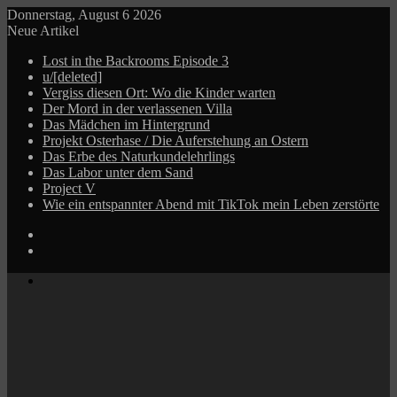
Donnerstag, August 6 2026
Neue Artikel
Lost in the Backrooms Episode 3
u/[deleted]
Vergiss diesen Ort: Wo die Kinder warten
Der Mord in der verlassenen Villa
Das Mädchen im Hintergrund
Projekt Osterhase / Die Auferstehung an Ostern
Das Erbe des Naturkundelehrlings
Das Labor unter dem Sand
Project V
Wie ein entspannter Abend mit TikTok mein Leben zerstörte
Log
In
Zufälliger
Beitrag
Menü