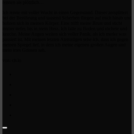
rennen als plötzlich…
Ich renne mit voller Wucht in einen Gegenstand. Dieser zersplittert
bei der Berührung und tausend Scherben fliegen auf mich hinab und
bohren sich in meinen Körper. Eine trifft meine Brust und sticht
immer tiefer, bis in mein Herz. Ich falle zu Boden und röchele und
keuche. Meine Augen weiten sich voller Panik, als ich merke was
passiert ist. Mit meinen letzten Atemzügen sehe ich, dass ich gegen
meinen Spiegel lief, in dem ich meine eigenen großen Augen und
mein irres Grinsen sah.
von: ch.lo