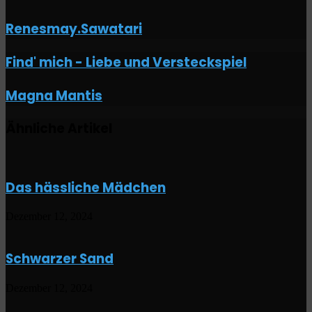
Renesmay.Sawatari
Find'
Find' mich - Liebe und Versteckspiel
mich
-
Magna
Magna Mantis
Liebe
Mantis
und
Versteckspiel
Ähnliche Artikel
Das hässliche Mädchen
Dezember 12, 2024
Schwarzer Sand
Dezember 12, 2024