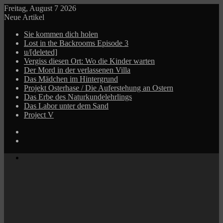
Freitag, August 7 2026
Neue Artikel
Sie kommen dich holen
Lost in the Backrooms Episode 3
u/[deleted]
Vergiss diesen Ort: Wo die Kinder warten
Der Mord in der verlassenen Villa
Das Mädchen im Hintergrund
Projekt Osterhase / Die Auferstehung an Ostern
Das Erbe des Naturkundelehrlings
Das Labor unter dem Sand
Project V
Log
In
Zufälliger
Beitrag
Menü