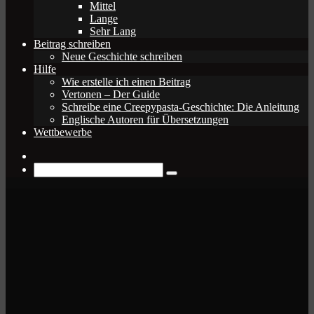
Mittel
Lange
Sehr Lang
Beitrag schreiben
Neue Geschichte schreiben
Hilfe
Wie erstelle ich einen Beitrag
Vertonen – Der Guide
Schreibe eine Creepypasta-Geschichte: Die Anleitung
Englische Autoren für Übersetzungen
Wettbewerbe
Zufälliger
Beitrag
Suche
nach