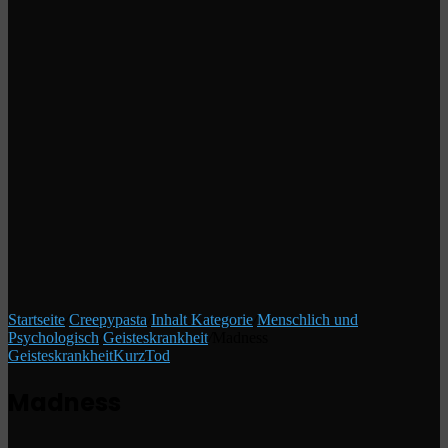
Startseite
/
Creepypasta
/
Inhalt Kategorie
/
Menschlich und
Psychologisch
/
Geisteskrankheit
/
Madness
Geisteskrankheit
Kurz
Tod
Madness