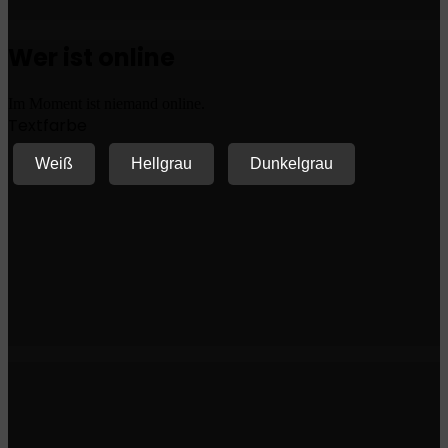
Wer ist online
Im Moment ist niemand online.
Textfarbe
Weiß
Hellgrau
Dunkelgrau