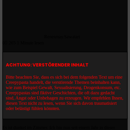
Renesmay.Sawatari
0
265
1 Minute lesen
ACHTUNG: VERSTÖRENDER INHALT
Bitte beachten Sie, dass es sich bei dem folgenden Text um eine
Creepypasta handelt, die verstörende Themen beinhalten kann,
wie zum Beispiel Gewalt, Sexualisierung, Drogenkonsum, etc.
Creepypastas sind fiktive Geschichten, die oft dazu gedacht
sind, Angst oder Unbehagen zu erzeugen. Wir empfehlen Ihnen,
diesen Text nicht zu lesen, wenn Sie sich davon traumatisiert
oder belästigt fühlen könnten.
Es ist dunkel im Zimmer. Ich bin nun seit einem Jahr in dieser