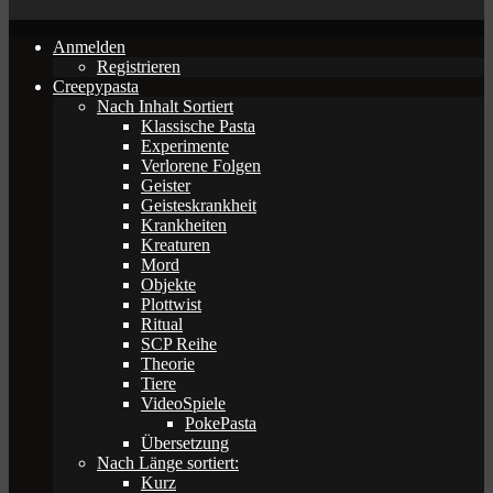
Anmelden
Registrieren
Creepypasta
Nach Inhalt Sortiert
Klassische Pasta
Experimente
Verlorene Folgen
Geister
Geisteskrankheit
Krankheiten
Kreaturen
Mord
Objekte
Plottwist
Ritual
SCP Reihe
Theorie
Tiere
VideoSpiele
PokePasta
Übersetzung
Nach Länge sortiert:
Kurz