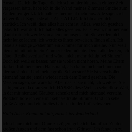
Anstalt. Da ich die Tage, die ich schon hier bin, nach einiger Zeit
vergessen hätte, habe ich in die Wand meines Zimmers Striche zum
Zählen reingeritzt. Ich halte es hier nicht mehr aus. Alle sagen, ich
sei verrückt. Sagen sie alle. Alle.
ALLE. Ich
bin aber nicht
verrückt. Ich weiß, dass alles hier echt ist. Alles, was ich gesehen
habe. Ich war dort. Ich habe alles gesehen. Es ist wahr, nur niemand
glaubt mir. Ich werde von allen nur ausgelacht. Sie werden nicht
mehr lange lachen, ich werde es ihnen beweisen. Ihnen allen. Ich
habe als einzige „Patientin“ ein Zimmer für mich alleine. Nur, weil
niemand mit mir in ein Zimmer teilen möchte. Denn alle denken, ich
hätte „Realitätsverlust“ und wäre „nicht mehr richtig bei Sinnen“.
Doch ich weiß es besser, nur sie wollen nicht hören. Meine Eltern
starben früh bei einem Hausbrand, also kann mich auch niemand
hier rausholen. Und meine große Schwester? Sie ist verschollen,
niemand hat sie jemals wieder nach dem Brand gesehen. Die
Meisten sagen, sie wäre tot. Aber das ist sie nicht, ich weiß es. Sie
ist irgendwo da draußen. Ich
HASSE
diese Welt so sehr, diese Welt,
in der mir niemand Glauben schenkt und mich niemand versteht.
Plötzlich höre ich eine mir sehr vertraute Stimme. Und ich sehe
große Augen und ein breites Grinsen in der Luft schweben.
Hallo Alice. Komm mit mir, zurück ins Wunderland.
Ich schaue mich um. Ohne zu zögern gehe ich darauf zu. Zu den
großen Augen und dem fast schon irren Grinsen. Ich fange an zu