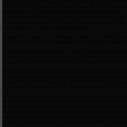
Alkohol rann meinen Kollegen die Kehle runter. Ich selbst trank nicht
allem in hellen Vollmondnächten. Damals hatten sie für mich noch et
Waldes gehen. Als meine Kollegen endlich betrunken genug waren, u
und richtete gemütlich alles her, was ich so im Wald brauchen könnt
Essen in meinen Rucksack. Ich hatte nicht vor, lange weg zu bleiben, 
oder verlaufe mich. Und ich sollte recht behalten.
Ich spüre ihre Augen, wie sie mich quälen. Bald ist es so weit, bald 
es so weit ist, werde ich mich umbringen. Aber bis dahin versuche 
Da stand ich nun, bereit mal wieder in einen für mich unbekannten W
entdecken? Ein paar Tiere beobachten? Einen Bunker finden? Ich sch
schon ohne ihm verlaufen? Ich finde es sehr schade, dass heute fas
Verdammt! Es ging schneller als ich dachte. Innerhalb eines Tages war
Flüstern, welches mich damals schon wahnsinnig werden ließ. Und seit 
Aussehen nicht in Worte fassen kann. Ich wollte mich bereits umbringe
auf sie zugehen. Wünscht mir Glück. Entweder das es aufhört, oder 
Ich irrte schon seit mindestens 3 Stunden im Wald herum. Genau sagen
Richtung ich lief, ich kam immer wieder an der selben Stelle, die ic
orientieren. Dieser führte mich auch immer wieder nur an diese Stelle
Ort wieder sah. Normalerweise war ich nach nur wenigen Minuten wiede
Lächeln aufsetzte kam die Ernüchterung. Ich kam wieder an besagter 
ich ein Flüstern. Es war ziemlich leise und unverständlich. Doch es 
konnte ich immer noch nichts. Ich wurde langsam immer mehr und me