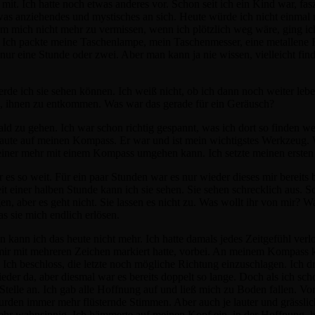
 mit. Ich hatte noch etwas anderes vor. Schon seit ich ein Kind war, fas
was anziehendes und mystisches an sich. Heute würde ich nicht einmal 
m mich nicht mehr zu vermissen, wenn ich plötzlich weg wäre, ging i
e. Ich packte meine Taschenlampe, mein Taschenmesser, eine metallene 
nur eine Stunde oder zwei. Aber man kann ja nie wissen, vielleicht find
werde ich sie sehen können. Ich weiß nicht, ob ich dann noch weiter leb
ich, ihnen zu entkommen. Was war das gerade für ein Geräusch?
ald zu gehen. Ich war schon richtig gespannt, was ich dort so finden 
aute auf meinen Kompass. Er war und ist mein wichtigstes Werkzeug. W
t keiner mehr mit einem Kompass umgehen kann. Ich setzte meinen erst
 es so weit. Für ein paar Stunden war es nur wieder dieses mir bereits
einer halben Stunde kann ich sie sehen. Sie sehen schrecklich aus. So 
n, aber es geht nicht. Sie lassen es nicht zu. Was wollt ihr von mir? W
das sie mich endlich erlösen.
 kann ich das heute nicht mehr. Ich hatte damals jedes Zeitgefühl verl
h mir mit mehreren Zeichen markiert hatte, vorbei. An meinem Kompass 
. Ich beschloss, die letzte noch mögliche Richtung einzuschlagen. Ich d
r da, aber diesmal war es bereits doppelt so lange. Doch als ich scho
Stelle an. Ich gab alle Hoffnung auf und ließ mich zu Boden fallen. Vo
wurden immer mehr flüsternde Stimmen. Aber auch je lauter und grässlic
hr wahnsinnig. Ich hämmerte auf meinen Kopf ein, in der Hoffnung, 