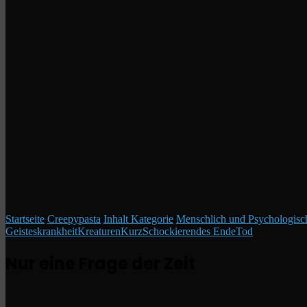
Startseite
/
Creepypasta
/
Inhalt Kategorie
/
Menschlich und Psychologisc
Geisteskrankheit
Kreaturen
Kurz
Schockierendes Ende
Tod
Nur eine Frage der Zeit