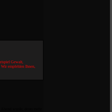
eispiel Gewalt,
. Wir empfehlen Ihnen,
er Abend wurde, desto mehr