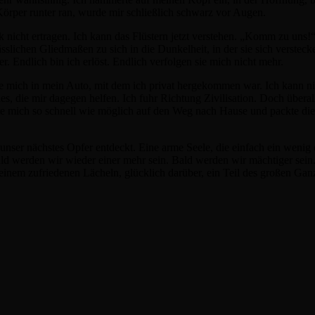
n Körper runter ran, wurde mir schließlich schwarz vor Augen.
 nicht ertragen. Ich kann das Flüstern jetzt verstehen. „Komm zu uns!
sslichen Gliedmaßen zu sich in die Dunkelheit, in der sie sich versteck
ter. Endlich bin ich erlöst. Endlich verfolgen sie mich nicht mehr.
te mich in mein Auto, mit dem ich privat hergekommen war. Ich kann n
 die mir dagegen helfen. Ich fuhr Richtung Zivilisation. Doch überall 
chte mich so schnell wie möglich auf den Weg nach Hause und packte die
unser nächstes Opfer entdeckt. Eine arme Seele, die einfach ein wen
Bald werden wir wieder einer mehr sein. Bald werden wir mächtiger sein.
t einem zufriedenen Lächeln, glücklich darüber, ein Teil des großen Gan