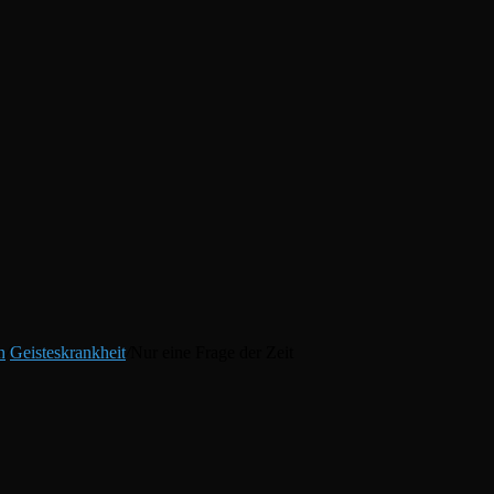
h
/
Geisteskrankheit
/
Nur eine Frage der Zeit