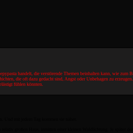
reepypasta handelt, die verstörende Themen beinhalten kann, wie zum B
hichten, die oft dazu gedacht sind, Angst oder Unbehagen zu erzeugen
elästigt fühlen könnten.
Augen. Und mit jedem Tag kommen sie näher.
relativ großen Haus, inmitten einer kleinen Waldlichtung. Je später d