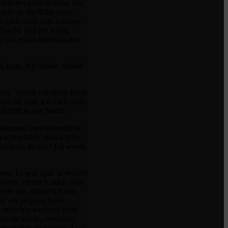
zinierten mich Wälder, vor
mehr in die Nähe eines
ch nach oben aufs Zimmer
Flasche und ein wenig
e ich etwas Interessantes
en kann. Ich denke, sobald
werde. Würde ich einen Bach
ie oft hätte ich mich wohl
en Schritt in den Wald.
 bekannte, unverständliche
schrecklich, dass ich ihr
arum tut ihr das? Ich werde
oren. Es war egal, in welche
konnte ich mich auch nicht
rehte um, sobald ich den
n ein siegessicheres
r mich hin weinend hörte
her es wurde, verstehen
bewusstlos zu werden. Und