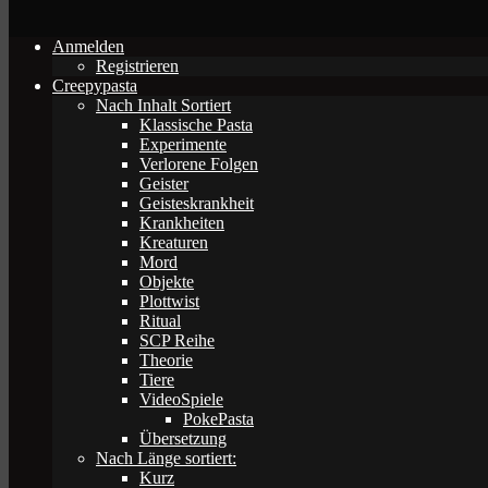
Anmelden
Registrieren
Creepypasta
Nach Inhalt Sortiert
Klassische Pasta
Experimente
Verlorene Folgen
Geister
Geisteskrankheit
Krankheiten
Kreaturen
Mord
Objekte
Plottwist
Ritual
SCP Reihe
Theorie
Tiere
VideoSpiele
PokePasta
Übersetzung
Nach Länge sortiert:
Kurz