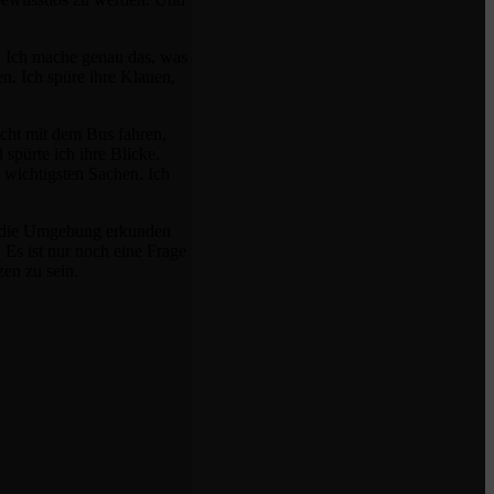
“ Ich mache genau das, was
en. Ich spüre ihre Klauen,
icht mit dem Bus fahren,
spürte ich ihre Blicke.
 wichtigsten Sachen. Ich
ig die Umgebung erkunden
 Es ist nur noch eine Frage
zen zu sein.