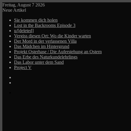
Freitag, August 7 2026
Neue Artikel
Sie kommen dich holen
Lost in the Backrooms Episode 3
u/[deleted]
Vergiss diesen Ort: Wo die Kinder warten
Der Mord in der verlassenen Villa
Das Mädchen im Hintergrund
Projekt Osterhase / Die Auferstehung an Ostern
Das Erbe des Naturkundelehrlings
Das Labor unter dem Sand
Project V
Log
In
Zufälliger
Beitrag
Menü