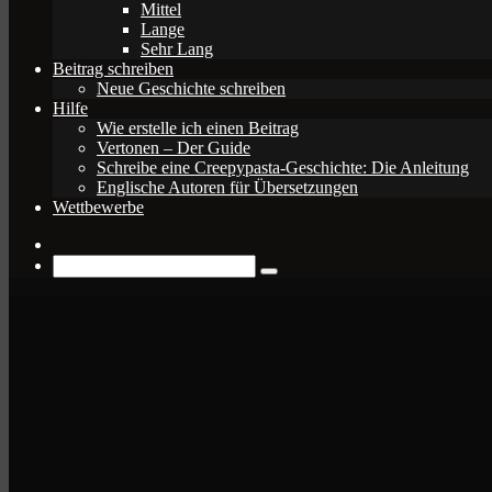
Mittel
Lange
Sehr Lang
Beitrag schreiben
Neue Geschichte schreiben
Hilfe
Wie erstelle ich einen Beitrag
Vertonen – Der Guide
Schreibe eine Creepypasta-Geschichte: Die Anleitung
Englische Autoren für Übersetzungen
Wettbewerbe
Zufälliger
Beitrag
Suche
nach