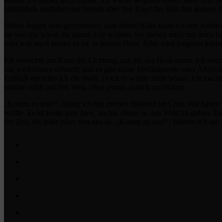
tatsächlich, nachdem mir bereits über den Kopf das Blut den ganze
Meine Augen sind geschlossen. Aus dieser Nähe kann ich den Anblick
sie von mir schon die ganze Zeit wollten. Sie ziehen mich mit ihren hä
oder was auch immer es ist, in meiner Haut. Alles wird langsam leich
Ich erwachte am Rand der Lichtung, auf der das Haus stand. Ich setz
mir wird immer schlecht und es gibt keine Medikamente oder Ähnliches,
Endlich erreichte ich die Stadt. Doch es wurde nicht besser. Ich ma
machte mich auf den Weg, ohne jemals zurück zu blicken.
„Komm zu uns!“, flüster ich mit meinen Brüdern im Chor. Wir haben 
wollte. Es ist keine gute Idee, nachts alleine in den Wald zu gehen. 
der Zeit, bis jeder einer von uns ist. „Komm zu uns!“, flüstere ich mi