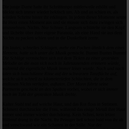
“
Die junge Dame hatte ihr Schritttempo mittlerweile erhöht und
blickte sich immer wieder hektisch um. Ab und an schien es, als
würden Schritte hinter ihr erklingen. In jedem dieser Momente setzte
ihr Herz einen Moment aus und sie musste sich dazu zwingen sich
umzusehnen. Nichts. Nur Schnee. Langsam schüttelte sie den Kopf
und lächelte über ihrer eigene Paranoia, als eine Hand sie aus dem
Nichts zu packen schien und in die Dunkelheit zerrte.
Ein lautes, schnelles Schlagen, mehr ein Pochen ähnlich dem eines
Herzens, hatte sich unter die Musik gemischt.
Bumm Bumm Bumm!
Die Schläge vermischten sich mit dem Ticken zu einer grotesken
Melodie an die man sich noch in Jahrtausenden erinnern würde,
während die eigentliche Musik immer leiser wurde. Nach und nach
taten sich hauchdünne Risse auf der schwarzen Tanzfläche auf,
welche sich schnell zu kilometertiefen Schluchten, die in dem
endlosen Nichts verliefen, auftaten. Der Mann führte seine
Partnerin geschickt an den Spalten vorbei, wobei er sich immer
noch im Takt der grotesken Musik drehte.
Kalter Stahl traf auf weiche Haut, und das Rot floss in Strömen.
Schmerz durchzuckte die Frau, während das eisige Metall ihre Haut
immer und immer wieder durchdrang. Kein Schrei, kein letzer
Hilferuf drang in die Nacht. Ihr Peiniger ließ schon bald von ihr ab
und verschwand wie ein Schatten in der Stille. Nur der