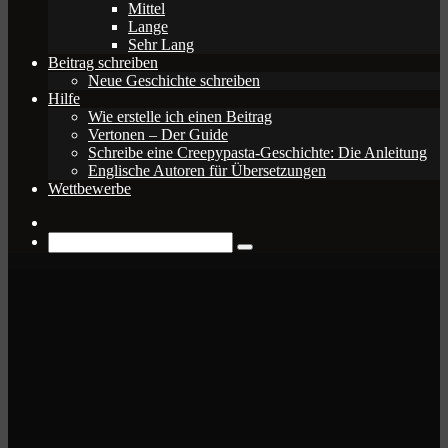
Mittel
Lange
Sehr Lang
Beitrag schreiben
Neue Geschichte schreiben
Hilfe
Wie erstelle ich einen Beitrag
Vertonen – Der Guide
Schreibe eine Creepypasta-Geschichte: Die Anleitung
Englische Autoren für Übersetzungen
Wettbewerbe
Zufälliger
Beitrag
Suche
nach