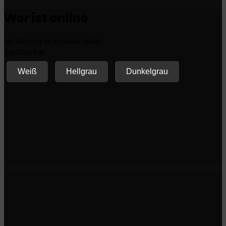
Wer ist online
Im Moment ist niemand online.
Textfarbe
Weiß
Hellgrau
Dunkelgrau