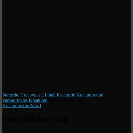
Startseite
/
Creepypasta
/
Inhalt Kategorie
/
Kreaturen und
Paranormales
/
Kreaturen
/
Tanz mit dem Tod
Kreaturen
Kurz
Mord
Tanz mit dem Tod