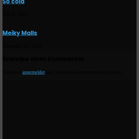
So cold
Juli 30, 2024
Meiky Malls
Dezember 12, 2024
Schreibe einen Kommentar
Du musst
angemeldet
sein, um einen Kommentar abzugeben.