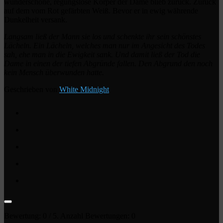
wunderschöne, regungslose Körper der Dame blieb zurück. Zurück
auf dem vom Rot gefärbten Weiß. Bevor er in ewig währende
Dunkelheit versank.
Langsam ließ der Mann sie los und schenkte ihr sein schönstes
Lächeln. Ein Lächeln, welches man nur im Angesicht des Todes
sah, ehe man in die Ewigkeit sank. Und damit ließ der Tod die
Dame in einen der tiefen Abgründe fallen. Den Abgrund den noch
kein Mensch überwunden hatte.
Geschrieben von
White Midnight
Bewertung:
0
/ 5. Anzahl Bewertungen:
0