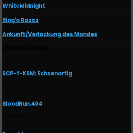
WhiteMidnight
Ring'o
Ring'o Roses
Roses
Ankunft/Verlockung
Ankunft/Verlockung des Mondes
des
Mondes
Ähnliche Artikel
SCP-f-KSM: Echsenartig
Mai 5, 2024
BloodRun.404
Dezember 12, 2024