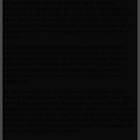
die Hand entgegen, welche sie zögernd ergriff. Eine leise,
melancholische Melodie setzte ein, während der Mann langsam
begann sich mit ihr zu drehen. Sie konnte sein Gesicht nicht genau
deuten, denn es wirkte wie hinter Nebel versteckt, unscharf und
verschwommen. Dennoch glaubte sie ein Lächeln zu erkennen, als
er die Hand auf ihren Rücken legte und begann zu der Musik zu
summen.
Dicke Schneeflocken trudelten vom Himmel auf die vereisten
Straßen und Gehwege. Die einzig Person welche man zu dieser
späten Stunde noch erblickte war eine hübsche, junge Dame im
zarten Alter von vielleicht 18 oder 19 Jahren. Sie trug einen
schwarzen Wintermantel und dicke Handschuhe, sowie eine
Wollmütze welche sie sich weit über die goldblonden Haare
gezogen hatte.
Die Musik verschnellerte sich, während weiße Flocken auf die
schwarze Tanzfläche fielen. Der Mann im Anzug führte den Tanz
mit schnellen, jedoch sachten Bewegungen. Groteske Bilder der
Ewigkeit brannten sich in ihren Kopf ein, während sie sich wiegend
hin und her bewegte. Nach einiger Zeit zog der Mann eine silberne
Taschenuhr aus dem Nichts, um diese nach einem kurzen Blick auf
den Boden fallen zu lassen, wo sie in tausende Teile zersprang und
sich ihr Ticken unter die Musik mischte.