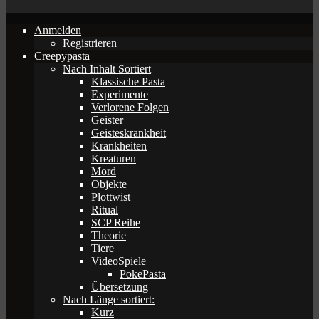
Anmelden
Registrieren
Creepypasta
Nach Inhalt Sortiert
Klassische Pasta
Experimente
Verlorene Folgen
Geister
Geisteskrankheit
Krankheiten
Kreaturen
Mord
Objekte
Plottwist
Ritual
SCP Reihe
Theorie
Tiere
VideoSpiele
PokePasta
Übersetzung
Nach Länge sortiert:
Kurz