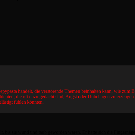
reepypasta handelt, die verstörende Themen beinhalten kann, wie zum B
hichten, die oft dazu gedacht sind, Angst oder Unbehagen zu erzeugen
elästigt fühlen könnten.
t, bis sie wund und taub geworden waren. Er hatte sich die Fingernäge