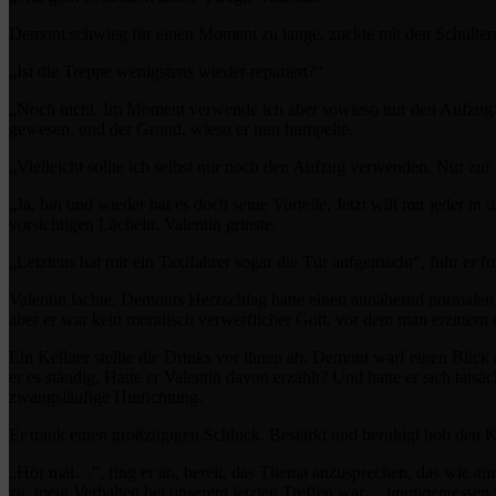
Demont schwieg für einen Moment zu lange, zuckte mit den Schultern
„Ist die Treppe wenigstens wieder repariert?“
„Noch nicht. Im Moment verwende ich aber sowieso nur den Aufzug“,
gewesen, und der Grund, wieso er nun humpelte.
„Vielleicht sollte ich selbst nur noch den Aufzug verwenden. Nur zur S
„Ja, hin und wieder hat es doch seine Vorteile. Jetzt will mir jeder 
vorsichtigen Lächeln. Valentin grinste.
„Letztens hat mir ein Taxifahrer sogar die Tür aufgemacht“, fuhr er fo
Valentin lachte. Demonts Herzschlag hatte einen annähernd normalen R
aber er war kein moralisch verwerflicher Gott, vor dem man erzitter
Ein Kellner stellte die Drinks vor ihnen ab. Demont warf einen Blick 
er es ständig. Hatte er Valentin davon erzählt? Und hatte er sich tat
zwangsläufige Hinrichtung.
Er trank einen großzügigen Schluck. Bestärkt und beruhigt hob den K
„Hör mal…“, fing er an, bereit, das Thema anzusprechen, das wie am 
zu, mein Verhalten bei unserem letzten Treffen war…
unangemessen
.