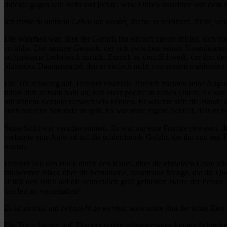
drückte gegen sein Bein und juckte, seine Ohren rauschten von dem
Ich trinke in meinem Leben nie wieder,
dachte er verbittert,
Nicht, wen
Die Wahrheit war, dass der Geruch ihn einfach davon abhielt, sich vo
anfühlte. Der ranzige Gestank, der sich zwischen seinen Nasenhaaren u
aufgerissene Lederbank zurück. Zurück zu dem Schweiß, der ihm de
blutenden Daumennagel, den er einfach nicht von seinem mahlenden K
Die Tür schwang auf. Demont erschrak. Panisch zuckten seine Augen ü
fühlte sich seltsam hohl an, sein Herz pochte in seinen Ohren. Es war
mit seinem Kontakt verwechseln können. Er wischte sich die Hände an
auch nur eine Sekunde zu spät. Es war seine eigene Schuld, dass er 
Seine Sicht war verschwommen. Es war nur eine Fremde gewesen, die
verlangte eine Antwort auf die schleichende Gefahr, die ihn nun seit Ta
warten.
Demont ließ den Blick durch den Raum, über die einzelnen Leute sch
tätowierten Biker, über die betrunkene, ausartende Menge, die die 
er ließ den Blick auf die schrecklich grell gefärbten Haare der Person
Treffen zu veranstalten?
Es ist zu laut, um belauscht zu werden
, antwortete ihm der letzte Rest 
Die Tür schwang auf. Demont spürte seltsamerweise keinen Schreck