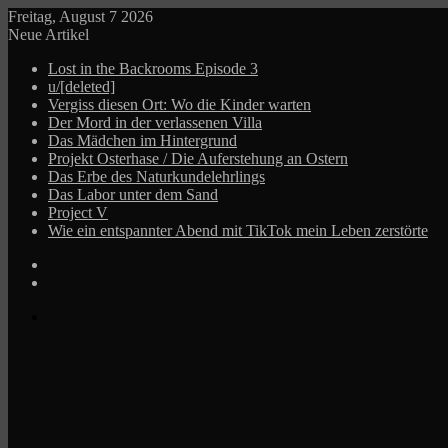
Freitag, August 7 2026
Neue Artikel
Lost in the Backrooms Episode 3
u/[deleted]
Vergiss diesen Ort: Wo die Kinder warten
Der Mord in der verlassenen Villa
Das Mädchen im Hintergrund
Projekt Osterhase / Die Auferstehung an Ostern
Das Erbe des Naturkundelehrlings
Das Labor unter dem Sand
Project V
Wie ein entspannter Abend mit TikTok mein Leben zerstörte
Log
In
Zufälliger
Beitrag
Menü