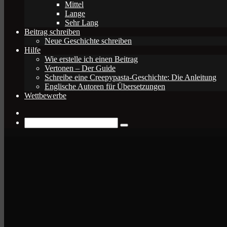
Mittel
Lange
Sehr Lang
Beitrag schreiben
Neue Geschichte schreiben
Hilfe
Wie erstelle ich einen Beitrag
Vertonen – Der Guide
Schreibe eine Creepypasta-Geschichte: Die Anleitung
Englische Autoren für Übersetzungen
Wettbewerbe
Zufälliger
Beitrag
Suche
nach