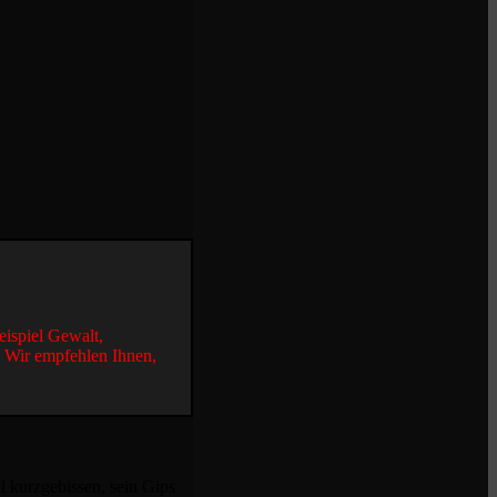
eispiel Gewalt,
. Wir empfehlen Ihnen,
l kurzgebissen, sein Gips