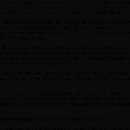
 betrunkenen Gegröle der anderen Barbesucher. Und trotzdem war der 
n das heißt, ich vergesse, wo ich meine Körperflüssigkeiten hintun soll.
n dem Hier und Jetzt zu lösen. Die stickige Luft war so dick, dass sic
nd in seiner Kleidung festgesetzt hatte, holte ihn immer wieder in die B
n Nacken und den Hals herunterrann. Zurück zu seinen wunden Finger
iefer fernhalten konnte.
ber das Antlitz der Person, die soeben die Kelleretage des Gebäudes b
 nicht derjenige, auf den er wartete, und trotzdem sah er zweimal hin. A
 seiner Hose ab, schalt sich selbst; Valentin würde beizeiten auftauc
zwanzig Minuten zu früh dran gewesen war.
 die Bar betreten hatte, doch sein Herz hämmerte immer noch vorlaut 
gen verfolgte. Leider konnte er seinem Stress nicht erklären, dass er ni
weifen. Von der schwarzhaarigen Dame, die soeben das Etablissement b
Quelle des Gestanks war. Die Muskeln hinter seinen Augen und in sein
 fallen, die in der Nische vor ihm saß. Wieso wählte jemand wie Valenti
seiner Rationalität,
Und hier drin wird dir niemand helfen.
en, stattdessen wog sein Magen schwer in seinem Bauch, eine hohle 