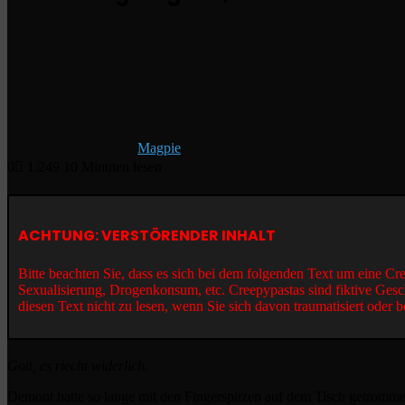
Magpie
0
1.249
10 Minuten lesen
ACHTUNG: VERSTÖRENDER INHALT
Bitte beachten Sie, dass es sich bei dem folgenden Text um eine C
Sexualisierung, Drogenkonsum, etc. Creepypastas sind fiktive Gesc
diesen Text nicht zu lesen, wenn Sie sich davon traumatisiert oder b
Gott, es riecht widerlich.
Demont hatte so lange mit den Fingerspitzen auf dem Tisch getrommel