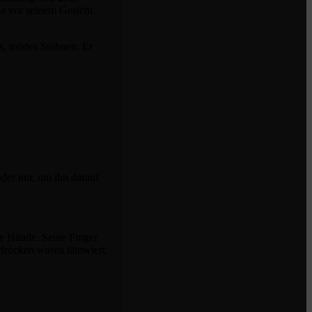
ie vor seinem Gesicht
es, müdes Stöhnen. Er
oder nur, um ihn darauf
ne Hände. Seine Finger
drücken waren tätowiert.