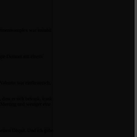
tmentkomplex war instabil
sagte Demont mit einem
alentin war einflussreich,
dass er sich betrank, trank
es Meeting und weniger eine
leinen Disput. Und ich gebe