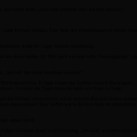
, antwortete dann, „Juckt und schmerzt. Was soll man machen.“
 sagte Demont halblaut. Eine Stufe des Treppenhauses in seinem Apar
icherheit, weißt du“, sagte Valentin leichtherzig.
in und aus Autos helfen. Ich fühl’ mich wie eine heiße Zwanzigjährige“, 
rt, „Ich hab’ fast einen Handkuss erwartet.“
hythmus erreicht. Er hatte wegen des Treffens einfach überreagiert – V
n müsste. Am Ende des Tages sahen sie beide von Auge zu Auge.
auf das Getränk; Seven-Seven. Als es sich sein Ruf noch leisten konnte, 
sächlich daran erinnert? Das Treffen war wohl doch mehr ein freundlich
opf, atmete durch.
Galgen zwischen ihnen in der Luft hing, „Ich weiß, wir hatten einen k
“