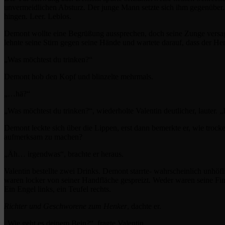
unvermeidlichen Absturz. Der junge Mann setzte sich ihm gegenüber. S
hingen. Leer. Leblos.
Demont wollte eine Begrüßung aussprechen, doch seine Zunge versagte
lehnte seine Stirn gegen seine Hände und wartete darauf, dass der Henk
„Was möchtest du trinken?“
Demont hob den Kopf und blinzelte mehrmals.
„…hä?“
„Was möchtest du trinken?“, wiederholte Valentin deutlicher, lauter. „
Demont leckte sich über die Lippen, erst dann bemerkte er, wie trock
aufmerksam zu machen?
„Äh… irgendwas“, brachte er heraus.
Valentin bestellte zwei Drinks. Demont starrte- wahrscheinlich unhöf
waren locker von seiner Handfläche gespreizt. Weder waren seine Fin
Ein Engel links, ein Teufel rechts.
Richter und Geschworene zum Henker
, dachte er.
„Wie geht es deinem Bein?“, fragte Valentin.