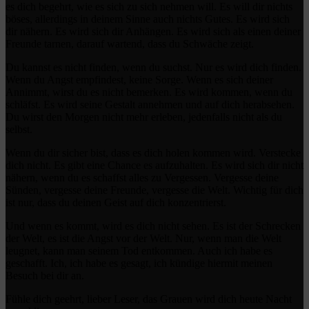
es dich begehrt, wie es sich zu sich nehmen will. Es will dir nichts
böses, allerdings in deinem Sinne auch nichts Gutes. Es wird sich
dir nähern. Es wird sich dir Anhängen. Es wird sich als einen deiner
Freunde tarnen, darauf wartend, dass du Schwäche zeigt.
Du kannst es nicht finden, wenn du suchst. Nur es wird dich finden.
Wenn du Angst empfindest, keine Sorge. Wenn es sich deiner
Annimmt, wirst du es nicht bemerken. Es wird kommen, wenn du
schläfst. Es wird seine Gestalt annehmen und auf dich herabsehen.
Du wirst den Morgen nicht mehr erleben, jedenfalls nicht als du
selbst.
Wenn du dir sicher bist, dass es dich holen kommen wird. Verstecke
dich nicht. Es gibt eine Chance es aufzuhalten. Es wird sich dir nicht
nähern, wenn du es schaffst alles zu Vergessen. Vergesse deine
Sünden, vergesse deine Freunde, vergesse die Welt. Wichtig für dich
ist nur, dass du deinen Geist auf dich konzentrierst.
Und wenn es kommt, wird es dich nicht sehen. Es ist der Schrecken
der Welt, es ist die Angst vor der Welt. Nur, wenn man die Welt
leugnet, kann man seinem Tod entkommen. Auch ich habe es
geschafft. Ich, ich habe es gesagt, ich kündige hiermit meinen
Besuch bei dir an.
Fühle dich geehrt, lieber Leser, das Grauen wird dich heute Nacht