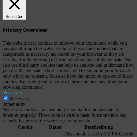
Schließen
Privacy Overview
This website uses cookies to improve your experience while you
navigate through the website. Out of these, the cookies that are
categorized as necessary are stored on your browser as they are
essential for the working of basic functionalities of the website. We
also use third-party cookies that help us analyze and understand how
you use this website. These cookies will be stored in your browser
only with your consent. You also have the option to opt-out of these
cookies. But opting out of some of these cookies may affect your
browsing experience.
Necessary
Necessary
immer aktiv
Necessary cookies are absolutely essential for the website to
function properly. These cookies ensure basic functionalities and
security features of the website, anonymously.
Cookie
Dauer
Beschreibung
This cookie is set by GDPR Cookie