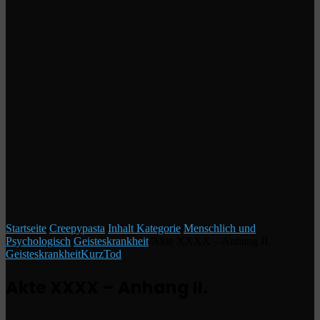
Startseite
/
Creepypasta
/
Inhalt Kategorie
/
Menschlich und
Psychologisch
/
Geisteskrankheit
/
Akte XXXX – Anhang II.
Geisteskrankheit
Kurz
Tod
Akte XXXX – Anhang II.