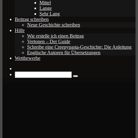
Mittel
Lange
Sehr Lang
Beitrag schreiben
Neue Geschichte schreiben
Hilfe
Wie erstelle ich einen Beitrag
Vertonen – Der Guide
Schreibe eine Creepypasta-Geschichte: Die Anleitung
Englische Autoren für Übersetzungen
Wettbewerbe
Zufälliger
Beitrag
Suche
nach