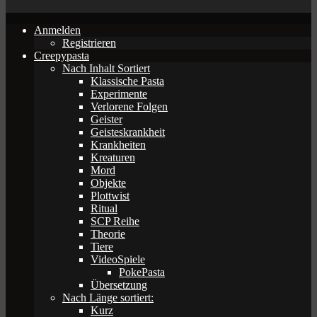
Anmelden
Registrieren
Creepypasta
Nach Inhalt Sortiert
Klassische Pasta
Experimente
Verlorene Folgen
Geister
Geisteskrankheit
Krankheiten
Kreaturen
Mord
Objekte
Plottwist
Ritual
SCP Reihe
Theorie
Tiere
VideoSpiele
PokePasta
Übersetzung
Nach Länge sortiert:
Kurz