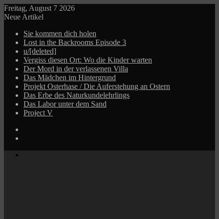
Freitag, August 7 2026
Neue Artikel
Sie kommen dich holen
Lost in the Backrooms Episode 3
u/[deleted]
Vergiss diesen Ort: Wo die Kinder warten
Der Mord in der verlassenen Villa
Das Mädchen im Hintergrund
Projekt Osterhase / Die Auferstehung an Ostern
Das Erbe des Naturkundelehrlings
Das Labor unter dem Sand
Project V
Log
In
Zufälliger
Beitrag
Menü