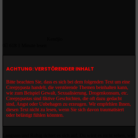
Kendjio
0
618
1 Minute lesen
ACHTUNG: VERSTÖRENDER INHALT
Bitte beachten Sie, dass es sich bei dem folgenden Text um eine
Creepypasta handelt, die verstörende Themen beinhalten kann,
wie zum Beispiel Gewalt, Sexualisierung, Drogenkonsum, etc.
Creepypastas sind fiktive Geschichten, die oft dazu gedacht
sind, Angst oder Unbehagen zu erzeugen. Wir empfehlen Ihnen,
diesen Text nicht zu lesen, wenn Sie sich davon traumatisiert
oder belästigt fühlen könnten.
Langsam und Ruhig richtet es sich auf. Du wirst es nicht sehen, wie