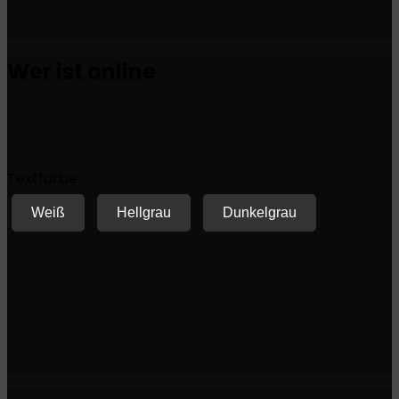
Wer ist online
Textfarbe
Weiß
Hellgrau
Dunkelgrau