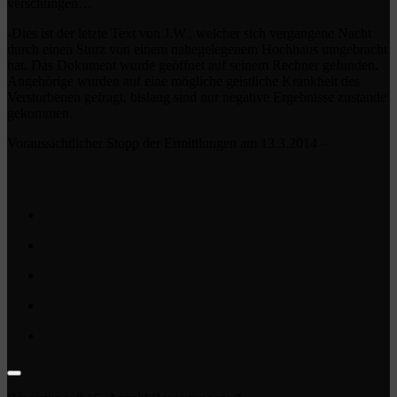
verschlingen…
-Dies ist der letzte Text von J.W., welcher sich vergangene Nacht
durch einen Sturz von einem nahegelegenem Hochhaus umgebracht
hat. Das Dokument wurde geöffnet auf seinem Rechner gefunden.
Angehörige wurden auf eine mögliche geistliche Krankheit des
Verstorbenen gefragt, bislang sind nur negative Ergebnisse zustande
gekommen.
Voraussichtlicher Stopp der Ermittlungen am 13.3.2014 –