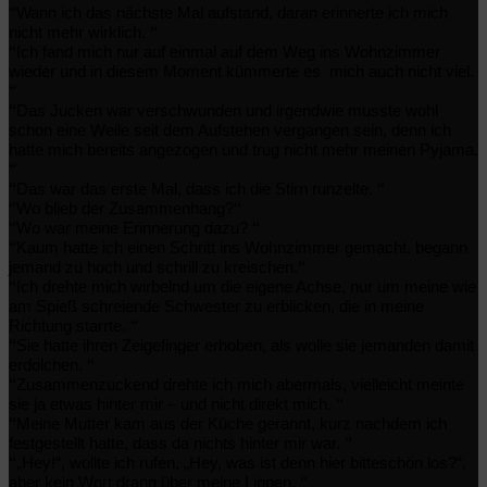
“
Wann ich das nächste Mal aufstand, daran erinnerte ich mich
“
nicht mehr wirklich.
“
Ich fand mich nur auf einmal auf dem Weg ins Wohnzimmer
wieder und in diesem Moment kümmerte es
mich auch nicht viel.
“
“
Das Jucken war verschwunden und irgendwie musste wohl
schon eine Weile seit dem Aufstehen vergangen sein, denn ich
hatte mich bereits angezogen und trug nicht mehr meinen Pyjama.
“
“
“
Das war das erste Mal, dass ich die Stirn runzelte.
“
“
Wo blieb der Zusammenhang?
“
“
Wo war meine Erinnerung dazu?
“
Kaum hatte ich einen Schritt ins Wohnzimmer gemacht, begann
“
jemand zu hoch und schrill zu kreischen.
“
Ich drehte mich wirbelnd um die eigene Achse, nur um meine wie
am Spieß schreiende Schwester zu erblicken, die in meine
“
Richtung starrte.
“
Sie hatte ihren Zeigefinger erhoben, als wolle sie jemanden damit
“
erdolchen.
“
Zusammenzuckend drehte ich mich abermals, vielleicht meinte
“
sie ja etwas hinter mir – und nicht direkt mich.
“
Meine Mutter kam aus der Küche gerannt, kurz nachdem ich
“
festgestellt hatte, dass da nichts hinter mir war.
“
„Hey!“, wollte ich rufen, „Hey, was ist denn hier bitteschön los?“,
“
aber kein Wort drang über meine Lippen.