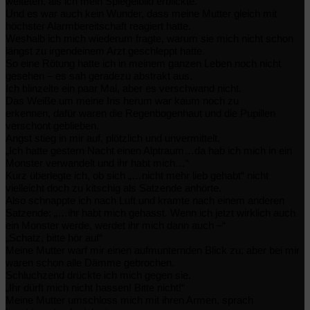
weiteten, als ich mein Spiegelbild erblickte.
Und es war auch kein Wunder, dass meine Mutter gleich mit
höchster Alarmbereitschaft reagiert hatte.
Weshalb ich mich wiederum fragte, warum sie mich nicht schon
längst zu irgendeinem Arzt geschleppt hatte.
So eine Rötung hatte ich in meinem ganzen Leben noch nicht
gesehen – es sah geradezu abstrakt aus.
Ich blinzelte ein paar Mal, aber es verschwand nicht.
Das Weiße um meine Iris herum war kaum noch zu
erkennen, dafür waren die Regenbogenhaut und die Pupillen
verschont geblieben.
Angst stieg in mir auf, plötzlich und unvermittelt.
„Ich hatte gestern Nacht einen Alptraum…da hab ich mich in ein
Monster verwandelt und ihr habt mich…“
Kurz überlegte ich, ob sich „…nicht mehr lieb gehabt“ nicht
vielleicht doch zu kitschig als Satzende anhörte.
Also schnappte ich nach Luft und kramte nach einem anderen
Satzende: „…ihr habt mich gehasst. Wenn ich jetzt wirklich auch
ein Monster werde, werdet ihr mich dann auch –“
„Schatz, bitte hör auf“
Meine Mutter warf mir einen aufmunternden Blick zu, aber bei mir
waren schon alle Dämme gebrochen.
Schluchzend drückte ich mich gegen sie.
„Ihr dürft mich nicht hassen! Bitte nicht!“
Meine Mutter umschloss mich mit ihren Armen, sprach