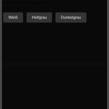
Im Moment ist niemand online.
Textfarbe
Weiß
Hellgrau
Dunkelgrau