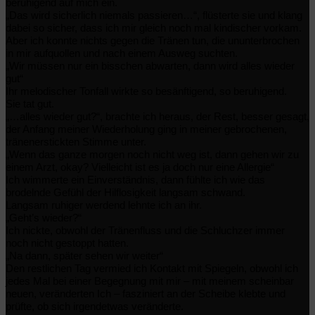
beruhigend auf mich ein.
„Das wird sicherlich niemals passieren…“, flüsterte sie und klang
dabei so sicher, dass ich mir gleich noch mal kindischer vorkam.
Aber ich konnte nichts gegen die Tränen tun, die ununterbrochen
in mir aufquollen und nach einem Ausweg suchten.
„Wir müssen nur ein bisschen abwarten, dann wird alles wieder
gut“
Ihr melodischer Tonfall wirkte so besänftigend, so beruhigend.
Sie tat gut.
„…alles wieder gut?“, brachte ich heraus, der Rest, besser gesagt,
der Anfang meiner Wiederholung ging in meiner gebrochenen,
tränenerstickten Stimme unter.
„Wenn das ganze morgen noch nicht weg ist, dann gehen wir zu
einem Arzt, okay? Vielleicht ist es ja doch nur eine Allergie“
Ich wimmerte ein Einverständnis, dann fühlte ich wie das
brodelnde Gefühl der Hilflosigkeit langsam schwand.
Langsam ruhiger werdend lehnte ich an ihr.
„Geht’s wieder?“
Ich nickte, obwohl der Tränenfluss und die Schluchzer immer
noch nicht gestoppt hatten.
„Na dann, später sehen wir weiter“
Den restlichen Tag vermied ich Kontakt mit Spiegeln, obwohl ich
jedes Mal bei einer Begegnung mit mir – mit meinem scheinbar
neuen, veränderten Ich – fasziniert an der Scheibe klebte und
prüfte, ob sich irgendetwas veränderte.