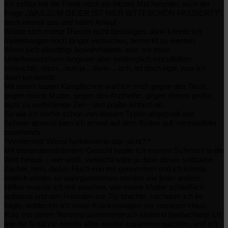
Ich schluckte die Panik noch ein letztes Mal herunter, wich der
Frage
„WAS ZUM GEIER IST HIER BITTESCHÖN PASSIERT?“,
noch einmal aus und nahm Anlauf.
Würde sich meine Theorie nicht bestätigen, dann könnte ich
meinetwegen noch länger versuchen, bemerkt zu werden.
Wenn sich allerdings bewahrheitete, was mir mein
Unterbewusstsein langsam aber eindringlich einzuflößen
versuchte, dann…nun ja…dann… ach, ist doch egal, was ich
dann tun würde.
Mit einem lauten Kampfschrei warf ich mich gegen den Tisch,
gegen meine Mutter, gegen den Arzthelfer, gegen dieses große,
nicht zu verfehlende Ziel – und prallte einfach ab.
So wie ich vorhin schon von diesem Typen abgeprallt war.
Schwer atmend kam ich erneut auf dem Boden auf, verzweifelte
zusehends.
“
“
Verdammt! Wieso funktionierte das nicht?
Mit tränenüberströmtem Gesicht heulte ich meinen Schmerz in die
Welt hinaus – wer weiß, vielleicht wäre ja dann dieser seltsame
Zauber, nein, dieser Fluch von mir genommen und ich könnte
endlich wieder so wahrgenommen werden wie jeder andere.
Hilflos musste ich mit ansehen, wie meine Mutter schließlich
aufstand und den Fremden zur Tür brachte, nachdem ich ihr
folgte, entdeckte ich einen Krankenwagen vor unserem Haus.
Kurz vor einem Nervenzusammenbruch stehend beobachtete ich,
wie die Notärzte bereits alles wieder zusammenpackten, und ich