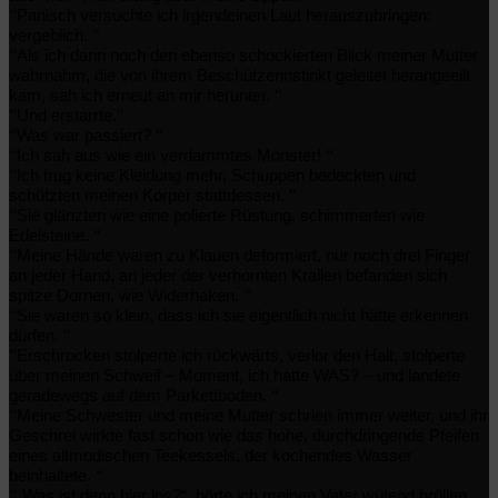
“
Panisch versuchte ich irgendeinen Laut herauszubringen:
“
vergeblich.
“
Als ich dann noch den ebenso schockierten Blick meiner Mutter
wahrnahm, die von ihrem Beschützerinstinkt geleitet herangeeilt
“
kam, sah ich erneut an mir herunter.
“
“
Und erstarrte.
“
“
Was war passiert?
“
“
Ich sah aus wie ein verdammtes Monster!
“
Ich trug keine Kleidung mehr, Schuppen bedeckten und
“
schützten meinen Körper stattdessen.
“
Sie glänzten wie eine polierte Rüstung, schimmerten wie
“
Edelsteine.
“
Meine Hände waren zu Klauen deformiert, nur noch drei Finger
an jeder Hand, an jeder der verhornten Krallen befanden sich
“
spitze Dornen, wie Widerhaken.
“
Sie waren so klein, dass ich sie eigentlich nicht hätte erkennen
“
dürfen.
“
Erschrocken stolperte ich rückwärts, verlor den Halt, stolperte
über meinen Schweif – Moment, ich hatte WAS? – und landete
“
geradewegs auf dem Parkettboden.
“
Meine Schwester und meine Mutter schrien immer weiter, und ihr
Geschrei wirkte fast schon wie das hohe, durchdringende Pfeifen
eines altmodischen Teekessels, der kochendes Wasser
“
beinhaltete.
“
„Was ist denn hier los?“, hörte ich meinen Vater wütend brüllen,