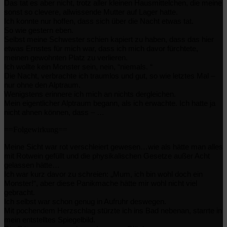
Das tat es aber nicht, trotz aller kleinen Hausmittelchen, die meine
sonst so clevere, allwissende Mutter auf Lager hatte.
I
ch konnte nur hoffen, dass sich über die Nacht etwas tat.
So wie gestern eben.
Selbst meine Schwester schien kapiert zu haben, dass das hier
etwas Ernstes für mich war, dass ich mich davor fürchtete,
meinen gewohnten Platz zu verlieren.
Ich wollte kein Monster sein, nein, “niemals. “
Die Nacht, verbrachte ich traumlos und gut, so wie letztes Mal –
nur ohne den Alptraum.
Wenigstens erinnere ich mich an nichts dergleichen.
Mein eigentlicher Alptraum begann, als ich erwachte. Ich hatte ja
nicht ahnen können, dass – …
==Folgewirkung==
Meine Sicht war rot verschleiert gewesen…wie als hätte man alles
mit Rotwein gefüllt und die physikalischen Gesetze außer Acht
gelassen hätte…
Ich war kurz davor zu schreien: „Mum, ich bin wohl doch ein
Monster!“, aber diese Panikmache hätte mir wohl nicht viel
gebracht.
Ich selbst war schon genug in Aufruhr deswegen.
Mit pochendem Herzschlag stürzte ich ins Bad nebenan, starrte in
mein entstelltes Spiegelbild.