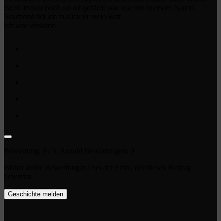
Sicht immer noch so rot gefärbt war wie vor meinem Suizid.
Seufzend fiel ich zurück in mein Bett.
Ich war verloren.
Bewertung:
0
/ 5. Anzahl Bewertungen:
0
Bisher keine Bewertungen! Sei der Erste, der diesen Beitrag
bewertet.
Geschichte melden