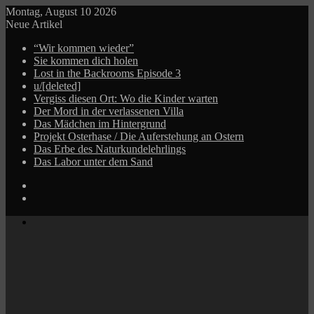
Montag, August 10 2026
Neue Artikel
“Wir kommen wieder”
Sie kommen dich holen
Lost in the Backrooms Episode 3
u/[deleted]
Vergiss diesen Ort: Wo die Kinder warten
Der Mord in der verlassenen Villa
Das Mädchen im Hintergrund
Projekt Osterhase / Die Auferstehung an Ostern
Das Erbe des Naturkundelehrlings
Das Labor unter dem Sand
Log
In
Zufälliger
Beitrag
Menü