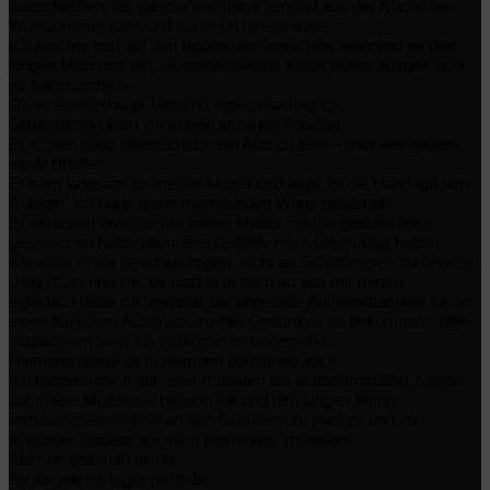
ausschließen, als ganz unvermittelt jemand aus der Küche ins
Wohnzimmer kam und ich in ihn hineinrannte.
Ich krachte hart auf den Boden der Tatsachen, während es den
jungen Mann mit der Sicherheitsweste kaum etwas ausgemacht
zu haben schien.
Ob er es überhaupt bemerkt hatte, war fraglich.
Stirnrunzelnd kam ich in eine sitzende Position.
Er schien ganz offensichtlich ein Arzt zu sein – oder wenigstens
ein Arzthelfer.
Er kam langsam zu meiner Mutter und legte ihr die Hand auf den
Rücken, ich hörte seine murmelnden Worte gedämpft.
Er sprach in etwa so wie meine Mutter mit mir gestern noch
gesprochen hatte, als meine Gefühle mich überwältigt hatten.
Als wolle er sie beschwichtigen, nicht an Schlimmeres zu denken.
„Hey?!“, schrie ich, es platzte einfach so aus mir heraus,
eigentlich hätte ich erwartet, die ungeteilte Aufmerksamkeit für so
einen barschen Ausdruck meiner Gedanken zu bekommen, aber
stattdessen blieb ich vollkommen unbemerkt.
Niemand rührte sich, niemand beachtete mich.
Ich rappelte mich auf, eher mühsam als actionfilmmäßig, rannte
auf meine Mutter zu, begann sie und den jungen Mann
anzuschreien und sie an den Schultern zu packen und zu
schütteln, sodass sie mich bemerken “mussten“.
Aber es geschah nichts.
So als wäre ich gar nicht da.