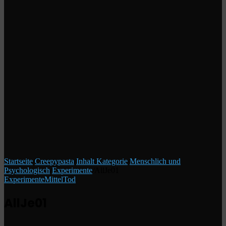
Startseite
/
Creepypasta
/
Inhalt Kategorie
/
Menschlich und
Psychologisch
/
Experimente
/
AllJe01
Experimente
Mittel
Tod
AllJe01