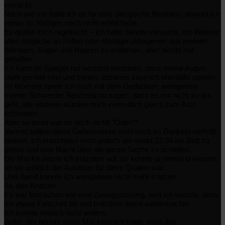
verrückt.
Nach wie vor halte ich es für eine allergische Reaktion, obwohl ich
etwas so Heftiges noch nicht erlebt habe.
Es quälte mich regelrecht – ich habe bereits versucht, mit Wasser
alles mögliche an Pollen oder etwaigen Allergenen aus meinen
Wimpern, Augen und Haaren zu entfernen, aber nichts hat
geholfen.
Ich kann im Spiegel nur verzerrt erkennen, dass meine Augen
stark gerötet sind und tränen, letzteres kann ich ebenfalls spüren.
Im Moment spiele ich noch mit dem Gedanken, wenigstens
meiner Schwester Bescheid zu sagen, dass es mir nicht so gut
geht, alle anderen würden mich vermutlich gleich zum Arzt
schleppen.
Aber so ernst war es doch nicht! “Oder?“
Vorerst sollten diese Geheimnisse wohl noch im Dunkeln verhüllt
bleiben, ich entschloss mich jedoch um exakt 22:34 ins Bett zu
gehen und eine Nacht über die ganze Sache zu schlafen.
Die Maske setzte ich trotzdem auf, es konnte ja niemand wissen,
ob sie wirklich der Auslöser für diese Qualen war.
Und damit konnte ich wenigstens nicht mehr kratzen.
Ja, das Kratzen.
Es war fast schon wie eine Zwangsstörung, weil ich wusste, dass
ich etwas Falsches tat und trotzdem damit weitermachte.
Ich konnte einfach nicht anders.
Jeder, der bereits einen Mückenstich hatte, weiß das.