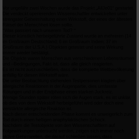
Vor ungefähr zwei Wochen wurde das Projekt „AllJe01“ gestartet.
Die verdeckt operierenden Wissenschaftler entwickelten unter
strengster Geheimhaltung einen Wirkstoff, der eines der ältesten
Rätsel der Menschheit lösen sollte.
“
“
Was passiert nach unserem Tod?
Dieser künstlich herbeigeführte Zustand wurde an mehreren (14
im Großraum Deutschland; 6 im Großraum Indien; 37 im
Großraum der U.S.A.) Objekten getestet und seine Wirkung
immer wieder bestätigt.
Die Objekte waren Menschen aus verschiedenen Lebensräumen
und –Bedingungen, Fakt ist, dass alle gleich reagierten.
Es ist nicht auszuschließen, dass die komplette Weltbevölkerung
anfällig für diesen Wirkstoff wäre.
Die unter Beobachtung stehenden Testpersonen klagten über
allergische Reaktionen in der Augenpartie, dies umfasste
Rötungen und in der Endphase einen starken Juckreiz.
Wenige Stunden später röten sich die Augen stark, es ist unklar,
ob dies von dem Wirkstoff herbeigeführt wird oder doch eine
verstärkte allergische Reaktion ist.
Nach dieser entscheidenden Phase kommt es unweigerlich zum
Tod durch einen heftigen anaphylaktischen Schock.
Nachdem die Testobjekte von den Wissenschaftlern auf
Folgewirkungen untersucht werden, zeigen sich immer noch
aktive Gehirnwellen, die darauf schließen lassen, dass