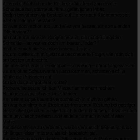
Zitternd schlich ich in die Küche, schluckend zog ich die
Schublade auf, starrte auf ihren gefährlichen Inhalt.
Dadrin bewahrten wir Besteck auf…aber auch Küchenmesser.
Blieb mir denn eine Wahl?
Ich war doch schon tot…und alles war besser, als so zu enden.
“
“
Nicht wahr?
Ich nahm mir eine der Klingen heraus, die mit der längsten
Schneide – so war es doch am besten, “oder? “
Ich hatte noch nie Suizidgedanken…bis jetzt.
Darum stellte sich mir jetzt die bescheuerte Frage, wie man sich
am besten umbrachte.
Die meisten Leute, die offenbar – so wie ich – darauf angewiesen
waren, ohne Schusswaffen auszukommen, schnitten sich ja
häufig die Pulsadern auf.
Ob ich das ausprobieren sollte?
Probeweise setzte ich das Messer an meinem rechten
Handgelenk an, ich war Linkshänder.
An meiner Lippe kauend versuchte ich in mich zu gehen.
Ich war von einer von Erosion zerfressenen Rüstung bei geistiger
Gesundheit gehalten, sie ließ mich in dem Glauben, ich wäre noch
nicht psychisch zerfetzt und handelte für mich in wahnhafter
Manie.
Auf diese Weise zu verbluten, würde vermutlich bedeuten, dass
ich länger leiden müsste, als ich beabsichtigte.
Spätestens nach den beiden Stürzen auf unser Parkett war mir