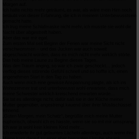
Morgen auf.
Ich hatte nichts mehr geträumt, es war, als wäre mein Hirn noch
betäubt von dieser Erfahrung, die ich in meinem Unterbewusstsein
gemacht hatte.
I
ch trug meine Schlafmaske nicht mehr, ich musste sie wohl die
Nacht über abgestreift haben.
Aber das war mir egal.
Zum ersten Mal seit Beginn der Ferien war meine Sicht nicht
verschwommen – und das Jucken war auch soweit
abgeschwächt worden, dass es mich nicht mehr wirklich störte.
Das hob meine Laune zu Beginn dieses Tages.
Was den Traum anging, so war ich zwar geschockt… jedoch
verflog dieses störende Gefühl schnell und so hoffte ich, einen
angenehmen Start in den Tag zu haben.
Auch wenn mich eine gewisse Anspannung plagte, als ich ins
Wohnzimmer trat und unterbewusst wohl erwartete, dass mich
meine Schwester wirklich kreischend erwarten würde…
Sie tat es allerdings nicht, dafür saß sie in der Küche meiner
Mutter gegenüber, angestrengt kauend über ihrer Müslischüssel
lehnend.
„Guten Morgen, mein Schatz“, begrüßte mich meine Mutter
euphorisch, obwohl ich es hasste, wenn sie so mit mir umsprang.
Ich war ja wohl kein kleines Kind mehr…
Ich erwiderte ihr gut gelauntes Lächeln allerdings, auch wenn ihre
Miene kurz darauf zu einer eher besorgten Unruhe absank.