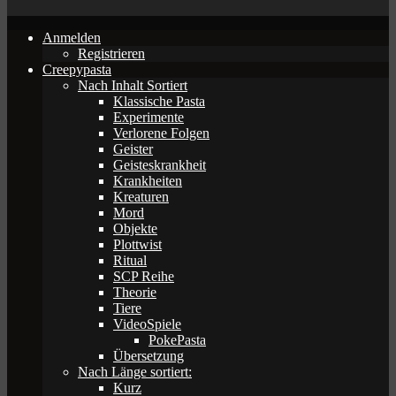
Anmelden
Registrieren
Creepypasta
Nach Inhalt Sortiert
Klassische Pasta
Experimente
Verlorene Folgen
Geister
Geisteskrankheit
Krankheiten
Kreaturen
Mord
Objekte
Plottwist
Ritual
SCP Reihe
Theorie
Tiere
VideoSpiele
PokePasta
Übersetzung
Nach Länge sortiert:
Kurz