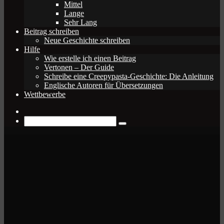
Mittel
Lange
Sehr Lang
Beitrag schreiben
Neue Geschichte schreiben
Hilfe
Wie erstelle ich einen Beitrag
Vertonen – Der Guide
Schreibe eine Creepypasta-Geschichte: Die Anleitung
Englische Autoren für Übersetzungen
Wettbewerbe
Zufälliger
Beitrag
Suche
nach