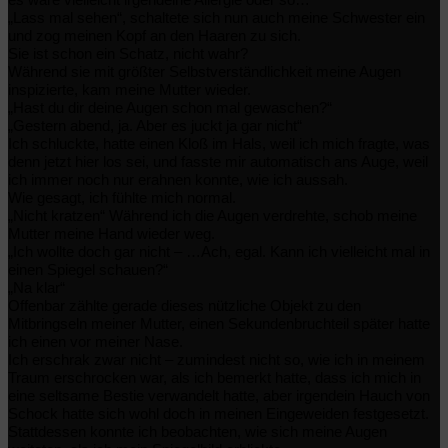
es wäre vielleicht irgendeine Allergie oder so…“
„
Lass mal sehen“, schaltete sich nun auch meine Schwester ein
und zog meinen Kopf an den Haaren zu sich.
Sie ist schon ein Schatz, nicht wahr?
Während sie mit größter Selbstverständlichkeit meine Augen
inspizierte, kam meine Mutter wieder.
„Hast du dir deine Augen schon mal gewaschen?“
„Gestern abend, ja. Aber es juckt ja gar nicht“
Ich schluckte, hatte einen Kloß im Hals, weil ich mich fragte, was
denn jetzt hier los sei, und fasste mir automatisch ans Auge, weil
ich immer noch nur erahnen konnte, wie ich aussah.
Wie gesagt, ich fühlte mich normal.
„Nicht kratzen“ Während ich die Augen verdrehte, schob meine
Mutter meine Hand wieder weg.
„Ich wollte doch gar nicht – …Ach, egal. Kann ich vielleicht mal in
einen Spiegel schauen?“
„Na klar“
Offenbar zählte gerade dieses nützliche Objekt zu den
Mitbringseln meiner Mutter, einen Sekundenbruchteil später hatte
ich einen vor meiner Nase.
Ich erschrak zwar nicht – zumindest nicht so, wie ich in meinem
Traum erschrocken war, als ich bemerkt hatte, dass ich mich in
eine seltsame Bestie verwandelt hatte, aber irgendein Hauch von
Schock hatte sich wohl doch in meinen Eingeweiden festgesetzt.
Stattdessen konnte ich beobachten, wie sich meine Augen