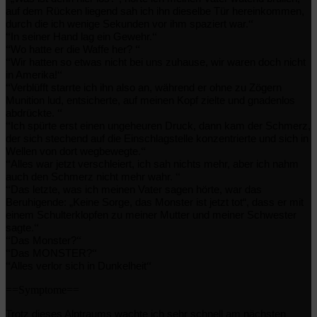
auf dem Rücken liegend sah ich ihn dieselbe Tür hereinkommen,
“
durch die ich wenige Sekunden vor ihm spaziert war.
“
“
In seiner Hand lag ein Gewehr.
“
“
Wo hatte er die Waffe her?
“
Wir hatten so etwas nicht bei uns zuhause, wir waren doch nicht
“
in Amerika!
“
Verblüfft starrte ich ihn also an, während er ohne zu Zögern
Munition lud, entsicherte, auf meinen Kopf zielte und gnadenlos
“
abdrückte.
“
Ich spürte erst einen ungeheuren Druck, dann kam der Schmerz,
der sich stechend auf die Einschlagstelle konzentrierte und sich in
“
Wellen von dort wegbewegte.
“
Alles war jetzt verschleiert, ich sah nichts mehr, aber ich nahm
“
auch den Schmerz nicht mehr wahr.
“
Das letzte, was ich meinen Vater sagen hörte, war das
Beruhigende: „Keine Sorge, das Monster ist jetzt tot“, dass er mit
einem Schulterklopfen zu meiner Mutter und meiner Schwester
“
sagte.
“
“
Das Monster?
“
“
Das MONSTER?
“
“
Alles verlor sich in Dunkelheit
==Symptome==
Trotz dieses Alptraums wachte ich sehr schnell am nächsten