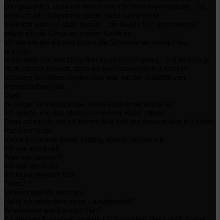
klar geworden, dass ich immer noch Schmerzen empfand – ob
seelisch oder körperlich spielte dabei keine Rolle.
Vielleicht wäre es dann besser…die Augen fest geschlossen
setzte ich die Klinge an meiner Kehle an.
Ich atmete tief ein und spürte die Schneide an meine Haut
drücken.
Hoffentlich war das Ding überhaupt scharf genug…ich wusste ja
nicht, ob das Fleisch, dass wir normalerweise mit solchen
Messern schnitten vergleichbar war mit der Stabilität von
menschlicher Haut.
Egal.
Je länger ich nachdachte, desto schlimmer wurde es.
Ich spürte, wie das Messer in meiner Hand zitterte.
Dann schluckte ich ein letztes Mal und riss meinen Arm mit einem
Ruck zur Seite.
Meine Kehle war etwas kratzig, also schluckte ich.
Ich war erschöpft.
Was war passiert?
Ich sah mich um.
Ich lag in meinem Bett.
“
“
Was?
Verwirrt sah ich mich um.
Hatte ich mich denn nicht…umgebracht?
W-wi-wieso war ich noch hier?
Zu meinem Entsetzen musste ich feststellen, dass auch meine