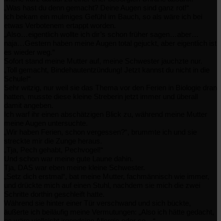
„Was hast du denn gemacht? Deine Augen sind ganz rot!“
Ich bekam ein mulmiges Gefühl im Bauch, so als wäre ich bei
etwas Verbotenem ertappt worden.
„Also…eigentlich wollte ich dir’s schon früher sagen…aber…
naja…Gestern haben meine Augen total gejuckt, aber eigentlich ist
es wieder weg.“
Sofort stand meine Mutter auf, meine Schwester jauchzte nur.
„Toll gemacht, Bindehautentzündung! Jetzt kannst du nicht in die
Schule!“
Sehr witzig, nur weil sie das Thema vor den Ferien in Biologie dran
hatten, musste diese kleine Streberin jetzt immer und überall
damit angeben.
Ich warf ihr einen abschätzigen Blick zu, während meine Mutter
meine Augen untersuchte.
„Wir haben Ferien, schon vergessen?“, brummte ich und sie
streckte mir die Zunge heraus.
„Tja, Pech gehabt, Pechvogel!“
Und schon war meine gute Laune dahin.
Tja, DAS war eben meine kleine Schwester.
„Setz dich erstmal“, bat meine Mutter, fachmännisch wie immer,
und drückte mich auf einen Stuhl, nachdem sie mich die zwei
Schritte dorthin geschleift hatte.
Während sie hinter einer Tür verschwand und sich bückte,
äußerte ich beiläufig meine Vermutungen: „Also ich hätte gedacht,