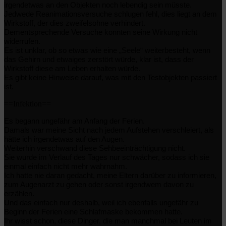
irgendetwas an den Objekten noch lebendig sein müsste.
Jedwede Reanimationsversuche schlugen fehl, dies liegt an dem
Wirkstoff, der dies zweifelsohne verhindert.
Dementsprechende Versuche konnten seine Wirkung nicht
widerrufen.
Es ist unklar, ob so etwas wie eine „Seele“ weiterbesteht, wenn
das Gehirn und etwaiges zerstört würde, klar ist, dass der
Wirkstoff diese am Leben erhalten würde.
Es gibt keine Hinweise darauf, was mit den Testobjekten passiert
ist.
==Infektion==
Es begann ungefähr am Anfang der Ferien.
Damals war meine Sicht nach jedem Aufstehen verschleiert, als
hätte ich irgendetwas auf den Augen.
Weiterhin verschwand diese Sehbeeinträchtigung nicht.
Sie wurde im Verlauf des Tages nur schwächer, sodass ich sie
einmal einfach nicht mehr wahrnahm.
Ich hatte nie daran gedacht, meine Eltern darüber zu informieren,
zum Augenarzt zu gehen oder sonst irgendwem davon zu
erzählen.
Und das einfach nur deshalb, weil ich ebenfalls ungefähr zu
Beginn der Ferien eine Schlafmaske bekommen hatte.
Ihr wisst schon, diese Dinger, die man manchmal bei Leuten im