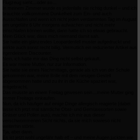
Flugzeug sieht…oder so…
In meinem Zimmer wurde es jedenfalls nie richtig dunkel – und ich
brauchte vollkommene Dunkelheit zum Ein- und auch
Ausschlafen und wenn ich nicht jeden verdammten Tag im August
um ungefähr 6 Uhr morgens aufwachen und nicht mehr
einschlafen können wollte, dann hatte ich so etwas gebraucht.
Mein Glück war, dass mich niemand damit sah.
Sie hatte ein glänzendes Leopardenfell muster aufgedruckt und
wirkte auch sonst recht billig. Vermutlich ein reduzierter Artikel aus
irgendeinem Discounter.
Nein, ich hatte mir das Ding nicht selbst gekauft.
Es war meine Mutter, nur zur Information.
Sie hatte sie eines Nachmittags, gerade als ich von der Schule
gekommen war, meine Brille mit dem riesigen Gestell
abgenommen hatte und zu ihr in die Küche spaziert war,
mitgebracht.
Das musste an einem Freitag gewesen sein…meine Mutter ging
immer Freitags einkaufen.
Nun, da ich häufiger auf einige Dinge allergisch reagierte (dabei
lasse ich jetzt mal sämtliche Obst- und Gemüsesorten sowie
Gräser und Pollen aus), machte ich mir aus dieser
verschwommenen Sicht nichts, da sie mich sowieso nicht
weiterhin störte.
Tja, aber dann.
Es ist jetzt wohl ungefähr halb elf – und meine Augen juckten wie