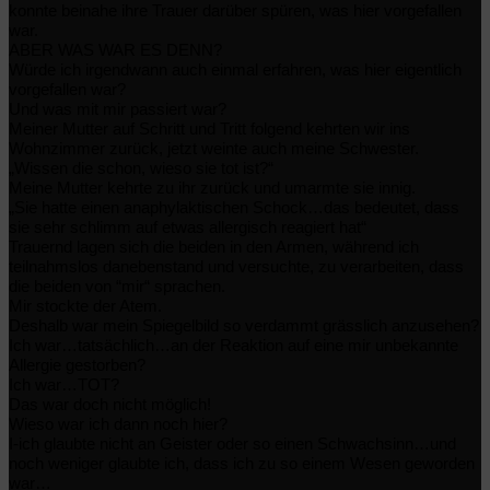
konnte beinahe ihre Trauer darüber spüren, was hier vorgefallen
war.
ABER WAS WAR ES DENN?
Würde ich irgendwann auch einmal erfahren, was hier eigentlich
vorgefallen war?
Und was mit mir passiert war?
Meiner Mutter auf Schritt und Tritt folgend kehrten wir ins
Wohnzimmer zurück, jetzt weinte auch meine Schwester.
„Wissen die schon, wieso sie tot ist?“
Meine Mutter kehrte zu ihr zurück und umarmte sie innig.
„Sie hatte einen anaphylaktischen Schock…das bedeutet, dass
sie sehr schlimm auf etwas allergisch reagiert hat“
Trauernd lagen sich die beiden in den Armen, während ich
teilnahmslos danebenstand und versuchte, zu verarbeiten, dass
die beiden von “mir“ sprachen.
Mir stockte der Atem.
Deshalb war mein Spiegelbild so verdammt grässlich anzusehen?
Ich war…tatsächlich…an der Reaktion auf eine mir unbekannte
Allergie gestorben?
Ich war…TOT?
Das war doch nicht möglich!
Wieso war ich dann noch hier?
I-ich glaubte nicht an Geister oder so einen Schwachsinn…und
noch weniger glaubte ich, dass ich zu so einem Wesen geworden
war…