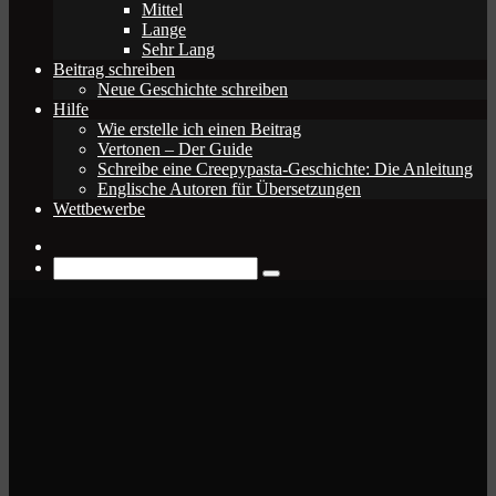
Mittel
Lange
Sehr Lang
Beitrag schreiben
Neue Geschichte schreiben
Hilfe
Wie erstelle ich einen Beitrag
Vertonen – Der Guide
Schreibe eine Creepypasta-Geschichte: Die Anleitung
Englische Autoren für Übersetzungen
Wettbewerbe
Zufälliger
Beitrag
Suche
nach