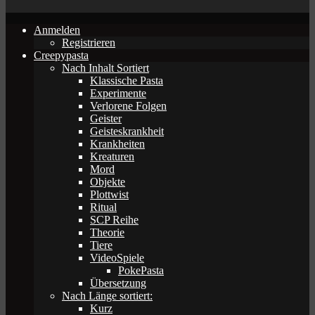
Anmelden
Registrieren
Creepypasta
Nach Inhalt Sortiert
Klassische Pasta
Experimente
Verlorene Folgen
Geister
Geisteskrankheit
Krankheiten
Kreaturen
Mord
Objekte
Plottwist
Ritual
SCP Reihe
Theorie
Tiere
VideoSpiele
PokePasta
Übersetzung
Nach Länge sortiert:
Kurz