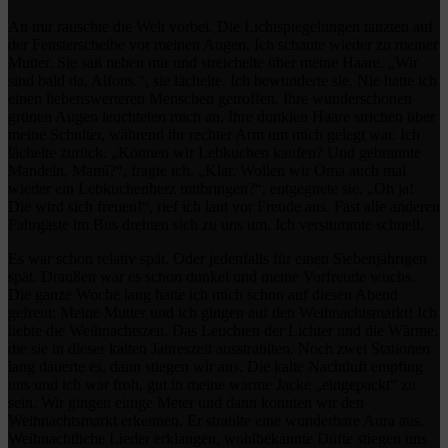
An mir rauschte die Welt vorbei. Die Lichtspiegelungen tanzten auf
der Fensterscheibe vor meinen Augen. Ich schaute wieder zu meiner
Mutter. Sie saß neben mir und streichelte über meine Haare. „Wir
sind bald da, Alfons.“, sie lächelte. Ich bewunderte sie. Nie hatte ich
einen liebenswerteren Menschen getroffen. Ihre wunderschönen
grünen Augen leuchteten mich an. Ihre dunklen Haare strichen über
meine Schulter, während ihr rechter Arm um mich gelegt war. Ich
lächelte zurück. „Können wir Lebkuchen kaufen? Und gebrannte
Mandeln, Mami?“, fragte ich. „Klar. Wollen wir Oma auch mal
wieder ein Lebkuchenherz mitbringen?“, entgegnete sie. „Oh ja!
Die wird sich freuen!“, rief ich laut vor Freude aus. Fast alle anderen
Fahrgäste im Bus drehten sich zu uns um. Ich verstummte schnell.
Es war schon relativ spät. Oder jedenfalls für einen Siebenjährigen
spät. Draußen war es schon dunkel und meine Vorfreude wuchs.
Die ganze Woche lang hatte ich mich schon auf diesen Abend
gefreut: Meine Mutter und ich gingen auf den Weihnachtsmarkt! Ich
liebte die Weihnachtszeit. Das Leuchten der Lichter und die Wärme,
die sie in dieser kalten Jahreszeit ausstrahlten. Noch zwei Stationen
lang dauerte es, dann stiegen wir aus. Die kalte Nachtluft empfing
uns und ich war froh, gut in meine warme Jacke „eingepackt“ zu
sein. Wir gingen einige Meter und dann konnten wir den
Weihnachtsmarkt erkennen. Er strahlte eine wunderbare Aura aus.
Weihnachtliche Lieder erklangen, wohlbekannte Düfte stiegen uns