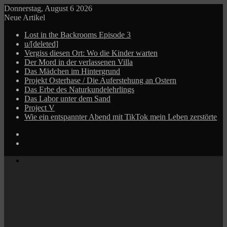
Donnerstag, August 6 2026
Neue Artikel
Lost in the Backrooms Episode 3
u/[deleted]
Vergiss diesen Ort: Wo die Kinder warten
Der Mord in der verlassenen Villa
Das Mädchen im Hintergrund
Projekt Osterhase / Die Auferstehung an Ostern
Das Erbe des Naturkundelehrlings
Das Labor unter dem Sand
Project V
Wie ein entspannter Abend mit TikTok mein Leben zerstörte
Log
In
Zufälliger
Beitrag
Menü