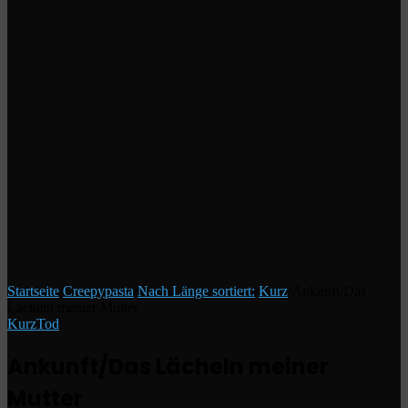
Startseite
/
Creepypasta
/
Nach Länge sortiert:
/
Kurz
/
Ankunft/Das
Lächeln meiner Mutter
Kurz
Tod
Ankunft/Das Lächeln meiner
Mutter