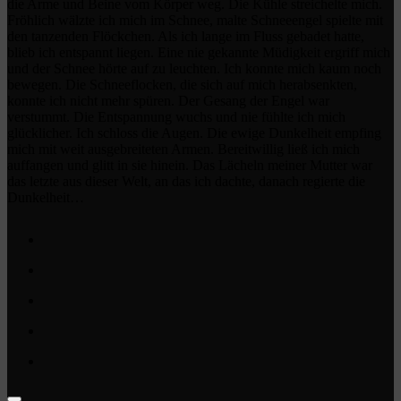
die Arme und Beine vom Körper weg. Die Kühle streichelte mich.
Fröhlich wälzte ich mich im Schnee, malte Schneeengel spielte mit
den tanzenden Flöckchen. Als ich lange im Fluss gebadet hatte,
blieb ich entspannt liegen. Eine nie gekannte Müdigkeit ergriff mich
und der Schnee hörte auf zu leuchten. Ich konnte mich kaum noch
bewegen. Die Schneeflocken, die sich auf mich herabsenkten,
konnte ich nicht mehr spüren. Der Gesang der Engel war
verstummt. Die Entspannung wuchs und nie fühlte ich mich
glücklicher. Ich schloss die Augen. Die ewige Dunkelheit empfing
mich mit weit ausgebreiteten Armen. Bereitwillig ließ ich mich
auffangen und glitt in sie hinein. Das Lächeln meiner Mutter war
das letzte aus dieser Welt, an das ich dachte, danach regierte die
Dunkelheit…