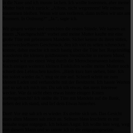
in die Nase und ich musste lachen. Ich wollte losrennen, aber meine
Mutter hielt mich zurück: „Alfons, nicht wegrennen! Wir müssen
zusammen bleiben. Wenn wir uns verlieren, dann treffen wir uns am
Brunnen. In Ordnung?“ „Ja.“, sagte ich.
Wir gingen weiter und erreichten die ersten Stände. Wir kamen an
einem „Naschgeschäft“ vorbei und meine Mutter kaufte mir eine
große Tüte mit gebrannten Mandeln. Sicher kennst du ihren süßen,
unverwechselbaren Geschmack, den ich viel zu selten schmecken
konnte, daher machte ich mich hastig über die Tüte her. Regelmäßig
wanderten die kleinen goldbraunen Steinfrüchte in meinen Mund,
während wir uns einen Weg durch die Menschenmassen bahnten.
Nach einigen weiteren kleinen Einkäufen wollte meine Mutter noch
schnell den Lebkuchen kaufen. „Bleib kurz hier stehen, bitte. Ich
bin sofort wieder da.“, trug sie mir auf. Schnell schritt sie zum
kleinen Laden und verhandelte mit der Besitzerin. Ich hasste Warten
und so sah ich mich um. Da sah ich etwas, das mein Interesse
weckte. War da nicht eben etwas hinter einigen Kisten
vorbeigehuscht? Ich stellte die Tüte mit Mandeln auf die Bank,
neben der ich stand, und lief dem Etwas hinterher.
Dort! Vor mir sah ich es wieder. Es drehte sich um. Das Gesicht
eines alten Mannes sah mich an. Seltsam blass leuchtete es mir
beinahe sogar entgegen. Ich bekam Angst. Ich wollte hier weg, weg
von diesem Mann und so rannte ich in die entgegengesetzte