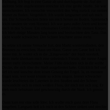
Richtung. Ich bog in eine Gasse ab und durchquerte sie. Auf der
anderen Seite angekommen erreichte ich eine große Straße. Sie war
menschenleer. Ich versuchte verzweifelt den Weg zurück zur meiner
Mutter zu finden. Vergeblich. Ich wurde langsamer und sah mich
um. Die Schneeflocken fielen um mich herum zu Boden. Spielerisch
leicht tanzten sie vom Himmel. Ich war ganz außer Atem und kniete
mich in den Schnee. Ein erholsames Gefühl erfüllte meinen Körper.
Ich blieb einige Minuten lang knien und beobachtete den Tanz. Das
Licht wurde schwächer. Der Schnee leuchtete umso mehr.
So setzte ich meine Versuche fort, den Markt wiederzufinden, den
Brunnen zu erreichen. Haus um Haus, Gasse um Gasse ließ ich
hinter mir. Je weiter ich in die „Eingeweide“ der Stadt vorstieß,
desto mehr überkam mich eine unheimlich Freude, die meine Angst
immer mehr überschattete. Meine Füße drückten sich in die weiße
Decke, die sich über der Stadt ausgebreitet hatte. Glücklich lief und
lief ich und lauschte dem leisen Gesang der Engel. Ja, es mussten
Engel sein, wer sonst könnte so schön singen. Immer schwächer
wurde leuchteten die Laternen in den Straßen und der Schnee
verwandelte sich in einen weißen Fluss, der mich mit sich zog. Er
trieb mich behutsam und geschmeidig durch die Stadt. Ich genoss
es.
Dann kam mir eine tolle Idee: Ich wollte mich ganz dem Fluss
hingeben. Langsam ließ ich mich in den Schnee sinken und streckte