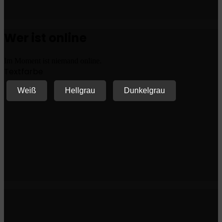
Wer ist online
Im Moment ist niemand online.
Textfarbe
Weiß
Hellgrau
Dunkelgrau