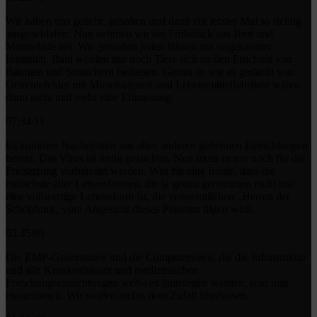
Wir haben uns geliebt, gehalten und dann ein letztes Mal so richtig
ausgeschlafen. Nun nehmen wir ein Frühstück aus Brot und
Marmelade ein. Wir genießen jeden Bissen mit ungekannter
Intensität. Bald werden nur noch Tiere sich an den Früchten von
Bäumen und Sträuchern bedienen. Genau so wie es gedacht war.
Getreidefelder mit Monokulturen und Lebensmittelfabriken wären
dann nicht mal mehr eine Erinnerung.
07:34:11
Es kommen Nachrichten aus allen anderen geheimen Einrichtungen
herein. Das Virus ist fertig gezüchtet. Nun muss es nur noch für die
Freisetzung vorbereitet werden. Was für eine Ironie, dass die
einfachste aller Lebensformen, die ja genau genommen nicht mal
eine vollwertige Lebensform ist, die vermeintlichen „Herren der
Schöpfung„ vom Angesicht dieses Planeten tilgen wird.
03:45:01
Die EMP-Generatoren und die Computerviren, die die Infrastruktur
und alle Krankenhäuser und medizinischen
Forschungseinrichtungen weltweit lahmlegen werden, sind nun
einsatzbereit. Wir wollen nichts dem Zufall überlassen.