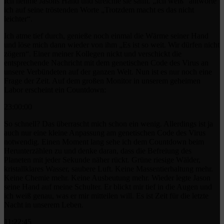
Ich nehme Jasons Hand und streichle sie sanft. „Ich weiß“ antworte
ich auf seine tröstenden Worte „Trotzdem macht es das nicht
leichter“.
Ich atme tief durch, genieße noch einmal die Wärme seiner Hand
und löse mich dann wieder von ihm „Es ist so weit. Wir dürfen nicht
zögern“. Einer meiner Kollegen nickt und verschickt die
entsprechende Nachricht mit dem genetischen Code des Virus an
unsere Verbündeten auf der ganzen Welt. Nun ist es nur noch eine
Frage der Zeit. Auf dem großen Monitor in unserem geheimen
Labor erscheint ein Countdown:
23:00:00
So schnell? Das überrascht mich schon ein wenig. Allerdings ist ja
auch nur eine kleine Anpassung am genetischen Code des Virus
notwendig. Einen Moment lang sehe ich dem Countdown beim
Herunterzählen zu und denke daran, dass die Befreiung des
Planeten mit jeder Sekunde näher rückt. Grüne riesige Wälder,
kristallklares Wasser, saubere Luft. Keine Massentierhaltung mehr.
Keine Chemie mehr. Keine Ausbeutung mehr. Wieder legte Jason
seine Hand auf meine Schulter. Er blickt mir tief in die Augen und
ich weiß genau, was er mir mitteilen will. Es ist Zeit für die letzte
Nacht in unserem Leben.
11:22:45