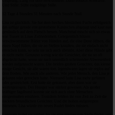
Ursprung. Lang vor dem Bewusstsein. Dann endlich Schwärze.
Und Stille. Süße endgültige Stille.
12 Tage 4 Stunden 31 Minuten nach Stunde Null
Lisa ist glücklich. Sie hat dem frechen hässlichen Fuchs erfolgreich
das saftige gerade erst gestorbene Kaninchen abgejagt und kaut nun
genüsslich auf dem Fleisch herum. Manchmal mischt sich so etwas
wie Trauer in Lisas Zufriedenheit. Gelegentlich blitzen
verschwommene Bilder von Händen auf, die eine Dose öffnen, die
einen Napf füllen, die sie an Stellen kraulten, die sie einfach nicht
erreichen kann, so sehr sie sich auch abmüht. Aber diese Hände gibt
es nicht mehr. Genauso wenig wie die Gesichter, die sie so oft
abgeleckt hatte, wenn sie nach unendlich scheinender Abwesenheit
wieder aufgetaucht waren. Die beiden großen Gesichter, das kleine
rosige Gesicht, sie alle waren fort. Irgendwann lagen sie reglos auf
dem Boden. Wie auch alle anderen. Wie jeder Mensch, den Lisa je
gekannt oder gerochen hatte. Niemand hatte Lisa mehr gefüttert
oder gestreichelt. Erst hatte sie getrauert, aber dann war sie
weitergezogen. Der Hunger war stärker gewesen. Als großer
kräftiger Jagdhund konnte sie sich auch ohne Menschen
einigermaßen ernähren. Trotzdem fehlten ihr von Zeit zu Zeit die
nackten freundlichen Gesichter. Und die hohen aufgeregten
Stimmen. Lisa würde ein neues Rudel finden müssen.
Langsam trottet sie umher, bis sie eine interessante Stelle findet, um