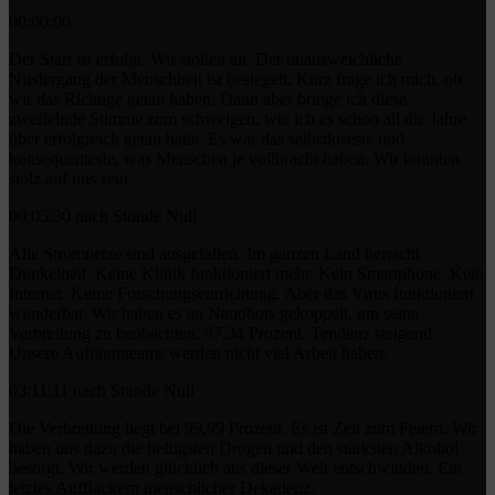
00:00:00
Der Start ist erfolgt. Wir stoßen an. Der unausweichliche
Niedergang der Menschheit ist besiegelt. Kurz frage ich mich, ob
wir das Richtige getan haben. Dann aber bringe ich diese
zweifelnde Stimme zum schweigen, wie ich es schon all die Jahre
über erfolgreich getan hatte. Es war das selbstloseste und
konsequenteste, was Menschen je vollbracht haben. Wir konnten
stolz auf uns sein.
00:05:30 nach Stunde Null
Alle Stromnetze sind ausgefallen. Im ganzen Land herrscht
Dunkelheit. Keine Klinik funktioniert mehr. Kein Smartphone. Kein
Internet. Keine Forschungseinrichtung. Aber das Virus funktioniert
wunderbar. Wir haben es an Nanobots gekoppelt, um seine
Verbreitung zu beobachten. 97,34 Prozent. Tendenz steigend.
Unsere Aufräumteams werden nicht viel Arbeit haben.
03:11:11 nach Stunde Null
Die Verbreitung liegt bei 99,99 Prozent. Es ist Zeit zum Feiern. Wir
haben uns dazu die heftigsten Drogen und den stärksten Alkohol
besorgt. Wir werden glücklich aus dieser Welt entschwinden. Ein
letztes Aufflackern menschlicher Dekadenz.