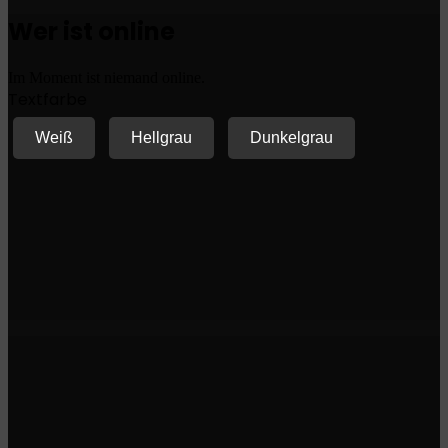
Wer ist online
Im Moment ist niemand online.
Textfarbe
Weiß
Hellgrau
Dunkelgrau