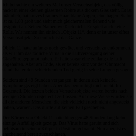
Ich betrachte ein weiteres Mal unser Versuchsobjekt, das völlig
nackt in einer kleinen gläsernen Röhre aus dickem Glas steht. Es ist
männlich, hat kurzes braunes Haar, blaue Augen, eine hagere Statur,
ist ca. 1,83 groß und sieht mich gleichermaßen flehend wie
resigniert an. Seinen Namen weiß ich nicht. Er spielt auch keine
Rolle. Wir nennen ihn einfach „Objekt 11“, denn er ist unser elftes
Versuchsobjekt. So einfach ist das Ganze.
Objekt 11 hatte anfangs noch gewütet und versucht zu entkommen,
als wir ihm das tödliche Virus in die Luftversorgung seiner
Glasröhre gepumpt haben. Er hatte sogar eine zeitlang die Luft
angehalten. Aber am Ende, als er bereits kurz vor der Ohnmacht
stand, hat er den schleichenden Tod gierig in seine Lungen gesogen.
Seitdem sind 48 Stunden vergangen, in denen sich keinerlei
Symptome gezeigt haben. Aber das beunruhigt mich nicht. Im
Gegenteil. Die letzten beiden Versuchsobjekte waren bereits nach
wenigen Stunden regelrecht zerflossen. Auf diese Weise würden sie
all die anderen Menschen, die sich vielleicht noch nicht angesteckt
hatten, warnen. Das durfte auf keinen Fall geschehen.
Der Körper von Objekt 11 hatte hingegen 48 Stunden lang keine
einzige Auffälligkeit gezeigt. Das Virus hatte geruht und sich
behutsam in seinem Körper in Position gebracht. Nun aber, ist es
anscheinend bereit zuzuschlagen.