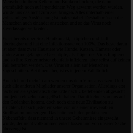
Menschen in ihren Kellern und Bunkern hocken, die dann
womöglich noch auf irgendeinem Weg gewarnt werden würden,
würde uns das nicht zum Ziel bringen. Alles unterhalb einer
vollständigen Auslöschung ist inakzeptabel. Deshalb müssen die
Menschen auch einander anstecken und so das Virus noch
zuverlässiger verbreiten.
Es ist bereits über Sex, Hautkontakt, Tröpfchen und Luft
übertragbar und hat eine Infektionsrate von 100%. Das beste daran
ist aber, dass zwar Haustiere wie Hunde, Katzen, Hamster oder
andere arme gefangene Geschöpfe, als Träger des Virus fungieren
und so ihre Kerkermeister ebenfalls infizieren, aber selbst auf keinen
Fall betroffen werden. Das Virus ist allein auf Menschen
zugeschnitten. Bei ihnen aber, ist es in jedem Fall tödlich.
Auch ich und mein Team werden uns dem Virus aussetzen. Und
auch alle anderen Mitglieder unserer Organisation. Allerdings erst
nachdem sie systematisch die Erde nach Überlebenden abgesucht
und jeden einzelnen ausgelöscht haben. Damit keiner von uns auf
den Gedanken kommt, doch noch eine neue Zivilisation zu
errichten, hat sich jeder einzelne von uns einer irreversiblen
Sterilisation unterzogen. Das hatte noch den praktischen
Nebeneffekt, dass niemand in unsere Geheimnisse eingeweiht
wurde, der nicht vollkommen entschlossen und von unserer Sache
überzeugt ist.