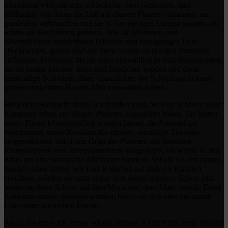
Manchmal wird mir echt schlecht bei dem Gedanken, dass
Milliarden von ihnen die Luft auf diesem Planeten einatmen, sie
gnadenlos verbrauchen und sie in ihre gierigen Lungen saugen, als
würde sie allein ihnen gehören. Wie sie Millionen und
Abermillionen wunderbarer Pflanzen und einzigartiger Tiere
abschlachten, quälen und auf ihren Tellern zu riesigen Portionen
aufhäufen. Portionen, die sie dann unersättlich in sich hineinstopfen,
bis sie immer kränker, fetter und hässlicher werden und diese
einstmalige Schönheit, diese Glanzlichter der Schöpfung in einen
großen stinkenden Haufen Mist verwandelt haben.
Bei jedem Handgriff denke ich darüber nach, welche Schäden diese
Kreaturen schon auf diesem Planeten angerichtet haben. Sie hatten
ganze Flüsse lebensfeindlich werden lassen, die Atmosphäre
verschmutzt, uralte Korallenriffe zerstört, unzählige Tierarten
ausgerottet und selbst den Orbit des Planeten mit Satelliten,
Raumstationen und Welttraumschrott vollgestopft, als würde es sich
dabei um eine kosmische Mülltonne handeln. Sobald sie erst einmal
rausgefunden hatten, wie man Kolonien auf anderen Planeten
errichtete, würden sie ganz sicher dort weiter machen. Schon jetzt
hatten sie ihren Schrott auf dem Mond und dem Mars verteilt. Diese
Epidemie musste gestoppt werden, bevor sie sich über das ganze
Universum ausbreiten konnte.
An all das muss ich immer wieder denken. Es hilft mir, mein Mitleid