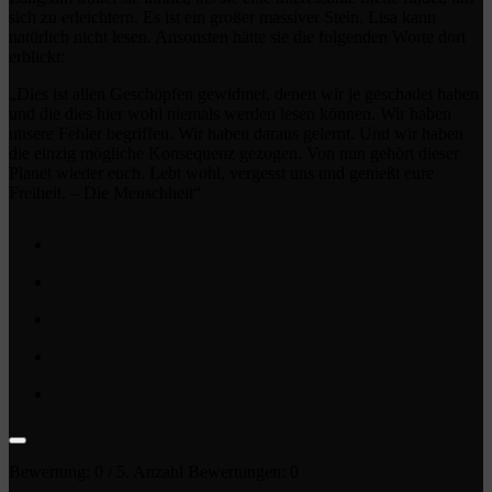
sich zu erleichtern. Es ist ein großer massiver Stein. Lisa kann
natürlich nicht lesen. Ansonsten hätte sie die folgenden Worte dort
erblickt:
„Dies ist allen Geschöpfen gewidmet, denen wir je geschadet haben
und die dies hier wohl niemals werden lesen können. Wir haben
unsere Fehler begriffen. Wir haben daraus gelernt. Und wir haben
die einzig mögliche Konsequenz gezogen. Von nun gehört dieser
Planet wieder euch. Lebt wohl, vergesst uns und genießt eure
Freiheit. – Die Menschheit“
Bewertung:
0
/ 5. Anzahl Bewertungen:
0