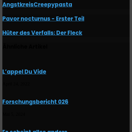
AngstkreisCreepypasta
Pavor
Pavor nocturnus - Erster Teil
nocturnus
-
Hüter
Hüter des Verfalls: Der Fleck
Erster
des
Teil
Verfalls:
Ähnliche Artikel
Der
Fleck
L’appel Du Vide
April 24, 2022
Forschungsbericht 026
Mai 5, 2024