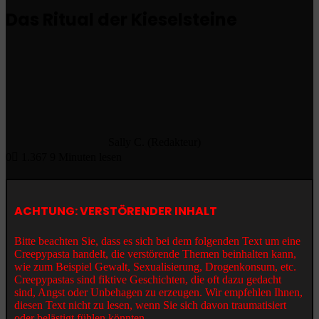
Das Ritual der Kieselsteine
Sally C. (Redakteur)
0
1.367
9 Minuten lesen
ACHTUNG: VERSTÖRENDER INHALT
Bitte beachten Sie, dass es sich bei dem folgenden Text um eine
Creepypasta handelt, die verstörende Themen beinhalten kann,
wie zum Beispiel Gewalt, Sexualisierung, Drogenkonsum, etc.
Creepypastas sind fiktive Geschichten, die oft dazu gedacht
sind, Angst oder Unbehagen zu erzeugen. Wir empfehlen Ihnen,
diesen Text nicht zu lesen, wenn Sie sich davon traumatisiert
oder belästigt fühlen könnten.