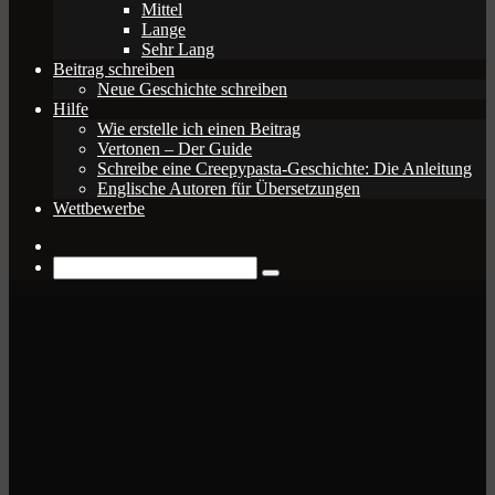
Mittel
Lange
Sehr Lang
Beitrag schreiben
Neue Geschichte schreiben
Hilfe
Wie erstelle ich einen Beitrag
Vertonen – Der Guide
Schreibe eine Creepypasta-Geschichte: Die Anleitung
Englische Autoren für Übersetzungen
Wettbewerbe
Zufälliger
Beitrag
Suche
nach