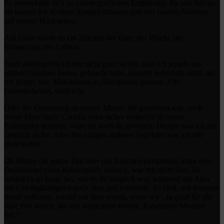
Es entwickelte sich zu einem greifbaren Empfinden. Es war fast so,
als könnte ich in einen Spiegel schauen und den runden Abdruck
auf meiner Haut sehen.
Am Ende wurde es ein Zeichen der Ehre, der Pflicht, der
Erinnerung, des Lebens.
Trotz alledem bin ich mir nicht ganz sicher, dass ich jemals aus
echtem Glauben heraus gehorcht habe, zumeist jedenfalls nicht, als
ich jünger war. Man könnte es Aberglaube nennen. Alte
Gewohnheiten, vielleicht.
Oder die Erinnerung an unsere Mutter, die gestorben war, noch
bevor Mam starb. Claudia wäre sicher weiterhin in meine
Fußstapfen getreten, wäre sie noch da gewesen. Dessen war ich mir
ziemlich sicher. Aber bei einigen anderen Aspekten war ich mir
nicht sicher.
Ob Mutter die ganze Zeit über das Abschreckungsritual unter dem
Deckmantel eines Kinderspiels verbarg, war mir nicht klar. Sie
behielt es so lange bei, wie es ihr möglich war, während das Alter
der Leichtgläubigkeit noch über uns schwebte. Es hieß, wir konnten
damit aufhören, sobald wir älter waren, wenn wir
„zu groß für die
böse Fee waren, die uns wegtragen konnte, Kieselstein hin oder
her.“