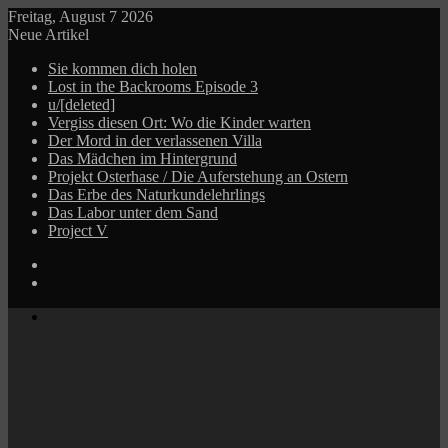
Freitag, August 7 2026
Neue Artikel
Sie kommen dich holen
Lost in the Backrooms Episode 3
u/[deleted]
Vergiss diesen Ort: Wo die Kinder warten
Der Mord in der verlassenen Villa
Das Mädchen im Hintergrund
Projekt Osterhase / Die Auferstehung an Ostern
Das Erbe des Naturkundelehrlings
Das Labor unter dem Sand
Project V
Log
In
Zufälliger
Beitrag
Menü