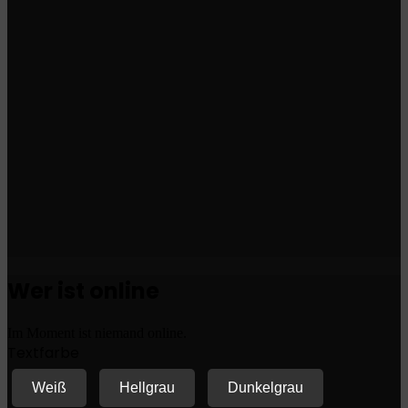
Wer ist online
Im Moment ist niemand online.
Textfarbe
Weiß
Hellgrau
Dunkelgrau