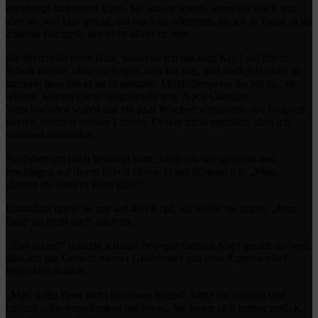
überhaupt so nennen kann. Sie wusste kaum, wann sie wach war,
aber sie war klar genug, um mich zu erkennen, als ich in Panik in ihr
Zimmer flüchtete, um nicht allein zu sein.
Sie streichelte mein Haar, während ich mit dem Kopf auf ihrem
Schoß weinte, ohne zu fragen, was los war, und vielleicht ohne zu
merken, dass etwas nicht stimmte. Möglicherweise dachte sie, sie
wüsste, warum ich so aufgebracht war. Nach Claudias
Verschwinden waren nur ein paar Wochen vergangen, die längsten
kurzen Wochen meines Lebens. Es war nicht unüblich, dass ich
weinend aufwachte.
Nachdem ich mich beruhigt hatte, blieb ich wie gelähmt und
erschlagen auf ihrem Schoß sitzen. Dann flüsterte ich: „Mam,
glaubst du, dass es Feen gibt?“
Daraufhin tippte sie mir auf den Kopf, als wollte sie sagen: „Jetzt
fang‘ du nicht auch noch an.
„Tust du es?“ drängte ich und bewegte meinen Kopf gerade so weit,
dass ich das Gesicht meiner Großmutter aus dem Augenwinkel
betrachten konnte.
„Man sollte Feen nicht um etwas bitten“, sagte sie schlicht und
einfach. „Sie verschenken nie etwas. Sie holen sich immer zurück,