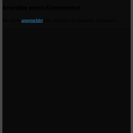
Schreibe einen Kommentar
Du musst
angemeldet
sein, um einen Kommentar abzugeben.