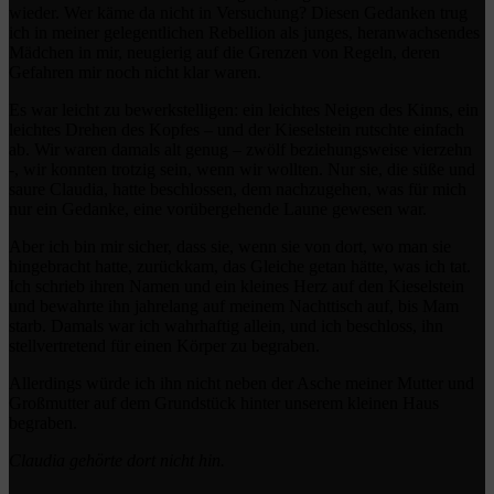
wieder. Wer käme da nicht in Versuchung? Diesen Gedanken trug
ich in meiner gelegentlichen Rebellion als junges, heranwachsendes
Mädchen in mir, neugierig auf die Grenzen von Regeln, deren
Gefahren mir noch nicht klar waren.
Es war leicht zu bewerkstelligen: ein leichtes Neigen des Kinns, ein
leichtes Drehen des Kopfes – und der Kieselstein rutschte einfach
ab. Wir waren damals alt genug – zwölf beziehungsweise vierzehn
-, wir konnten trotzig sein, wenn wir wollten. Nur sie, die süße und
saure Claudia, hatte beschlossen, dem nachzugehen, was für mich
nur ein Gedanke, eine vorübergehende Laune gewesen war.
Aber ich bin mir sicher, dass sie, wenn sie von dort, wo man sie
hingebracht hatte, zurückkam, das Gleiche getan hätte, was ich tat.
Ich schrieb ihren Namen und ein kleines Herz auf den Kieselstein
und bewahrte ihn jahrelang auf meinem Nachttisch auf, bis Mam
starb. Damals war ich wahrhaftig allein, und ich beschloss, ihn
stellvertretend für einen Körper zu begraben.
Allerdings würde ich ihn nicht neben der Asche meiner Mutter und
Großmutter auf dem Grundstück hinter unserem kleinen Haus
begraben.
Claudia gehörte dort nicht hin.