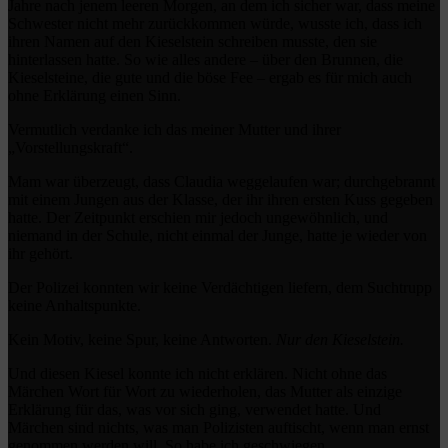
Jahre nach jenem leeren Morgen, an dem ich sicher war, dass meine
Schwester nicht mehr zurückkommen würde, wusste ich, dass ich
ihren Namen auf den Kieselstein schreiben musste, den sie
hinterlassen hatte. So wie alles andere – über den Brunnen, die
Kieselsteine, die gute und die böse Fee – ergab es für mich auch
ohne Erklärung einen Sinn.
Vermutlich verdanke ich das meiner Mutter und ihrer
„Vorstellungskraft“.
Mam war überzeugt, dass Claudia weggelaufen war; durchgebrannt
mit einem Jungen aus der Klasse, der ihr ihren ersten Kuss gegeben
hatte. Der Zeitpunkt erschien mir jedoch ungewöhnlich, und
niemand in der Schule, nicht einmal der Junge, hatte je wieder von
ihr gehört.
Der Polizei konnten wir keine Verdächtigen liefern, dem Suchtrupp
keine Anhaltspunkte.
Kein Motiv, keine Spur, keine Antworten.
Nur den Kieselstein.
Und diesen Kiesel konnte ich nicht erklären. Nicht ohne das
Märchen Wort für Wort zu wiederholen, das Mutter als einzige
Erklärung für das, was vor sich ging, verwendet hatte. Und
Märchen sind nichts, was man Polizisten auftischt, wenn man ernst
genommen werden will. So habe ich geschwiegen.