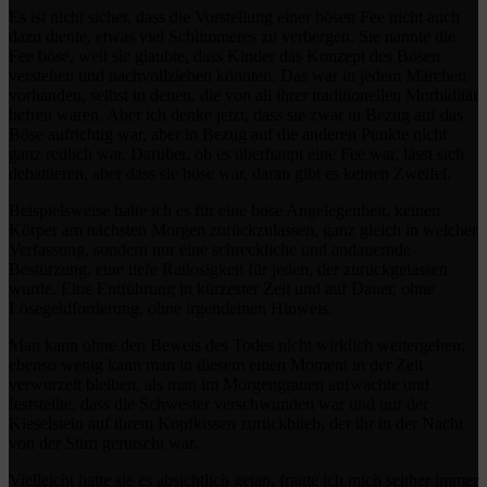
Es ist nicht sicher, dass die Vorstellung einer bösen Fee nicht auch
dazu diente, etwas viel Schlimmeres zu verbergen. Sie nannte die
Fee böse, weil sie glaubte, dass Kinder das Konzept des Bösen
verstehen und nachvollziehen könnten. Das war in jedem Märchen
vorhanden, selbst in denen, die von all ihrer traditionellen Morbidität
befreit waren. Aber ich denke jetzt, dass sie zwar in Bezug auf das
Böse aufrichtig war, aber in Bezug auf die anderen Punkte nicht
ganz redlich war. Darüber, ob es überhaupt eine Fee war, lässt sich
debattieren, aber dass sie böse war, daran gibt es keinen Zweifel.
Beispielsweise halte ich es für eine böse Angelegenheit, keinen
Körper am nächsten Morgen zurückzulassen, ganz gleich in welcher
Verfassung, sondern nur eine schreckliche und andauernde
Bestürzung, eine tiefe Ratlosigkeit für jeden, der zurückgelassen
wurde. Eine Entführung in kürzester Zeit und auf Dauer, ohne
Lösegeldforderung, ohne irgendeinen Hinweis.
Man kann ohne den Beweis des Todes nicht wirklich weitergehen;
ebenso wenig kann man in diesem einen Moment in der Zeit
verwurzelt bleiben, als man im Morgengrauen aufwachte und
feststellte, dass die Schwester verschwunden war und nur der
Kieselstein auf ihrem Kopfkissen zurückblieb, der ihr in der Nacht
von der Stirn gerutscht war.
Vielleicht hatte sie es absichtlich getan, fragte ich mich seither immer