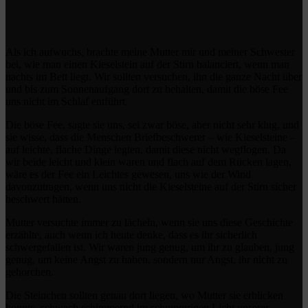
Als ich aufwuchs, brachte meine Mutter mir und meiner Schwester
bei, wie man einen Kieselstein auf der Stirn balanciert, wenn man
nachts im Bett liegt. Wir sollten versuchen, ihn die ganze Nacht über
und bis zum Sonnenaufgang dort zu behalten, damit die böse Fee
uns nicht im Schlaf entführt.
Die böse Fee, sagte sie uns, sei zwar böse, aber nicht sehr klug, und
sie wisse, dass die Menschen Briefbeschwerer – wie Kieselsteine –
auf leichte, flache Dinge legten, damit diese nicht wegflogen. Da
wir beide leicht und klein waren und flach auf dem Rücken lagen,
wäre es der Fee ein Leichtes gewesen, uns wie der Wind
davonzutragen, wenn uns nicht die Kieselsteine auf der Stirn sicher
beschwert hätten.
Mutter versuchte immer zu lächeln, wenn sie uns diese Geschichte
erzählte, auch wenn ich heute denke, dass es ihr sicherlich
schwergefallen ist. Wir waren jung genug, um ihr zu glauben, jung
genug, um keine Angst zu haben, sondern nur Angst, ihr nicht zu
gehorchen.
Die Steinchen sollten genau dort liegen, wo Mutter sie erblicken
konnte, schwach schimmernd im schummrigen Licht unserer