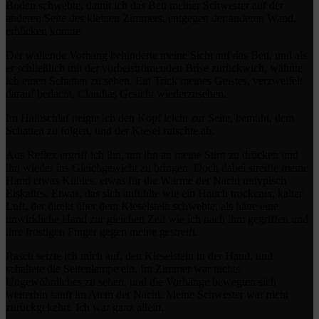
Boden schwebte, damit ich das Bett meiner Schwester auf der
anderen Seite des kleinen Zimmers, entgegen der anderen Wand,
erblicken konnte.
Der wallende Vorhang behinderte meine Sicht auf das Bett, und als
er schließlich mit der vorbeiströmenden Brise zurückwich, wähnte
ich einen Schatten zu sehen. Ein Trick meines Geistes, verzweifelt
darauf bedacht, Claudias Gesicht wiederzusehen.
Im Halbschlaf neigte ich den Kopf leicht zur Seite, bemüht, dem
Schatten zu folgen, und der Kiesel rutschte ab.
Aus Reflex ergriff ich ihn, um ihn an meine Stirn zu drücken und
ihn wieder ins Gleichgewicht zu bringen. Doch dabei streifte meine
Hand etwas Kühles, etwas für die Wärme der Nacht untypisch
Eiskaltes. Etwas, das sich anfühlte wie ein Hauch trockener, kalter
Luft, der direkt über dem Kieselstein schwebte, als hätte eine
unwirkliche Hand zur gleichen Zeit wie ich nach ihm gegriffen und
ihre frostigen Finger gegen meine gestreift.
Rasch setzte ich mich auf, den Kieselstein in der Hand, und
schaltete die Seitenlampe ein. Im Zimmer war nichts
Ungewöhnliches zu sehen, und die Vorhänge bewegten sich
weiterhin sanft im Atem der Nacht. Meine Schwester war nicht
zurückgekehrt. Ich war ganz allein.