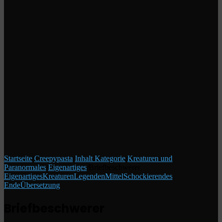
Startseite
/
Creepypasta
/
Inhalt Kategorie
/
Kreaturen und
Paranormales
/
Eigenartiges
/
Briefbeschwerer
Eigenartiges
Kreaturen
Legenden
Mittel
Schockierendes
Ende
Übersetzung
Briefbeschwerer