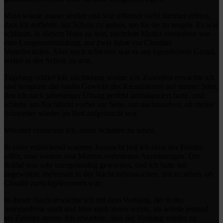
Mam wurde immer seniler und war offenbar nicht darüber erfreut,
dass ich aufhörte, zur Schule zu gehen, um für sie zu sorgen. Es war
schlimm, in diesem Haus zu sein, nachdem Mutter verstorben war –
eine Lungenentzündung, nur zwei Jahre vor Claudias
Verschwinden. Aber noch schwerer war es aus irgendeinem Grund,
weiter in der Schule zu sein.
Tagelang schlief ich, nächtelang weinte ich. Zuweilen erwachte ich
und verspürte das sanfte Gewicht des Kieselsteines auf meiner Stirn,
den ich nach jahrelanger Übung perfekt ausbalanciert hatte, und
schielte am Nachtlicht vorbei zur Seite, um nachzusehen, ob meine
Schwester wieder im Bett aufgetaucht war.
Mitunter vermeinte ich, einen Schatten zu sehen.
In einer erdrückend warmen Juninacht ließ ich einst das Fenster
offen, eine weitere von Mutters verbotenen Anordnungen. Der
Schlaf war sehr unregelmäßig geworden, und ich hatte mir
angewöhnt, mehrmals in der Nacht aufzuwachen, um zu sehen, ob
Claudia zurückgekommen war.
In dieser Nacht erwachte ich mit dem Vorhang, der in der
Sommerbrise sanft und leise nach innen wehte, als würde jemand
ins Zimmer atmen. Ich erwartete, dass der Vorhang wieder zu