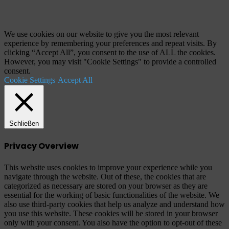
"Zurück
zum
Anfang"
We use cookies on our website to give you the most relevant
experience by remembering your preferences and repeat visits. By
clicking “Accept All”, you consent to the use of ALL the cookies.
However, you may visit "Cookie Settings" to provide a controlled
consent.
Cookie Settings
Accept All
Schließen
Privacy Overview
This website uses cookies to improve your experience while you
navigate through the website. Out of these, the cookies that are
categorized as necessary are stored on your browser as they are
essential for the working of basic functionalities of the website. We
also use third-party cookies that help us analyze and understand how
you use this website. These cookies will be stored in your browser
only with your consent. You also have the option to opt-out of these