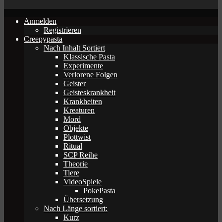
Anmelden
Registrieren
Creepypasta
Nach Inhalt Sortiert
Klassische Pasta
Experimente
Verlorene Folgen
Geister
Geisteskrankheit
Krankheiten
Kreaturen
Mord
Objekte
Plottwist
Ritual
SCP Reihe
Theorie
Tiere
VideoSpiele
PokePasta
Übersetzung
Nach Länge sortiert:
Kurz