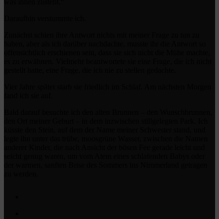
was ihnen zusteht.“
Daraufhin verstummte ich.
Zunächst schien ihre Antwort nichts mit meiner Frage zu tun zu
haben, aber als ich darüber nachdachte, musste ihr die Antwort so
offensichtlich erschienen sein, dass sie sich nicht die Mühe machte,
es zu erwähnen. Vielmehr beantwortete sie eine Frage, die ich nicht
gestellt hatte, eine Frage, die ich nie zu stellen gedachte.
Vier Jahre später starb sie friedlich im Schlaf. Am nächsten Morgen
fand ich sie auf.
Bald darauf besuchte ich den alten Brunnen – den Wunschbrunnen,
den Ort meiner Geburt – in dem inzwischen stillgelegten Park. Ich
küsste den Stein, auf dem der Name meiner Schwester stand, und
legte ihn unter das trübe, moosgrüne Wasser, zwischen die Namen
anderer Kinder, die nach Ansicht der bösen Fee gerade leicht und
seicht genug waren, um vom Atem eines schlafenden Babys oder
der warmen, sanften Brise des Sommers ins Nimmerland getragen
zu werden.