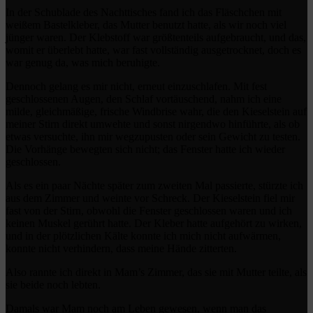
In der Schublade des Nachttisches fand ich das Fläschchen mit
weißem Bastelkleber, das Mutter benutzt hatte, als wir noch viel
jünger waren. Der Klebstoff war größtenteils aufgebraucht, und das,
womit er überlebt hatte, war fast vollständig ausgetrocknet, doch es
war genug da, was mich beruhigte.
Dennoch gelang es mir nicht, erneut einzuschlafen. Mit fest
geschlossenen Augen, den Schlaf vortäuschend, nahm ich eine
milde, gleichmäßige, frische Windbrise wahr, die den Kieselstein auf
meiner Stirn direkt umwehte und sonst nirgendwo hinführte, als ob
etwas versuchte, ihn mir wegzupusten oder sein Gewicht zu testen.
Die Vorhänge bewegten sich nicht; das Fenster hatte ich wieder
geschlossen.
Als es ein paar Nächte später zum zweiten Mal passierte, stürzte ich
aus dem Zimmer und weinte vor Schreck. Der Kieselstein fiel mir
fast von der Stirn, obwohl die Fenster geschlossen waren und ich
keinen Muskel gerührt hatte. Der Kleber hatte aufgehört zu wirken,
und in der plötzlichen Kälte konnte ich mich nicht aufwärmen,
konnte nicht verhindern, dass meine Hände zitterten.
Also rannte ich direkt in Mam’s Zimmer, das sie mit Mutter teilte, als
sie beide noch lebten.
Damals war Mam noch am Leben gewesen, wenn man das