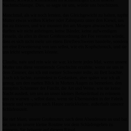
Nachttischlampe. Dies, so sagte sie uns, würde uns beschützen.
Manchmal, als wir noch lernten, das Gleichgewicht zu halten, tupfte
Mutter etwas weißen Kleber oder Zahnpasta unter den Kiesel, um
ihn zu fixieren, und wir mussten ihn am Morgen abwaschen. Mehr
durften wir nicht anbringen, keine Bänder, keine aufwendigen
Fesseln, da alles in dieser Größenordnung der Fee verraten würde,
dass es sich nicht mehr um einen Briefbeschwerer handelte, sondern
um eine Erweiterung von uns selbst, wie ein Kopfschmuck, und sie
uns leicht wegnehmen könnte.
Claudia, naiv und rein wie sie war, kicherte jedes Mal, wenn unsere
Mutter uns diese verstörende Geschichte erzählte, wenn sie uns in
dem Zimmer, das ich mit meiner Schwester teilte, zu Bett brachte.
Auch ich lachte, zumindest in Gedanken, aber später war ich alt
genug, um den matten Blick in Mutters Augen zu bemerken, den
dumpfen Schimmer der Furcht, die Art und Weise, wie sie keine
Nacht ausließ, um uns an unser kleines Bettzeitritual zu erinnern –
uns zu warnen -, selbst dann, wenn sie Überstunden in der Fabrik
leistete und verspätet nach Hause zurückkehrte, außerhalb unserer
Schlafenszeit.
Sie rief Mam, unsere Großmutter, nach dem Abendessen an und bat
sie, uns an unsere kleine Routine vor dem Schlafengehen zu
erinnern. Sie beharrte auf diesem Ritual.