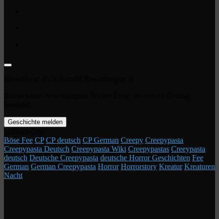
Bewertung:
0
/ 5. Anzahl Bewertungen:
0
Bisher keine Bewertungen! Sei der Erste, der diesen Beitrag
bewertet.
Geschichte melden
Schlagwörter
Böse Fee
CP
CP deutsch
CP German
Creepy
Creepypasta
Creepypasta Deutsch
Creepypasta Wiki
Creepypastas
Creeypasta
deutsch
Deutsche Creepypasta
deutsche Horror Geschichten
Fee
German
German Creepypasta
Horror
Horrorstory
Kreatur
Kreaturen
Nacht