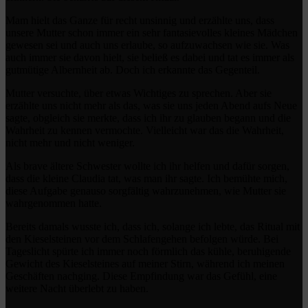
Mam hielt das Ganze für recht unsinnig und erzählte uns, dass
unsere Mutter schon immer ein sehr fantasievolles kleines Mädchen
gewesen sei und auch uns erlaube, so aufzuwachsen wie sie. Was
auch immer sie davon hielt, sie beließ es dabei und tat es immer als
gutmütige Albernheit ab. Doch ich erkannte das Gegenteil.
Mutter versuchte, über etwas Wichtiges zu sprechen. Aber sie
erzählte uns nicht mehr als das, was sie uns jeden Abend aufs Neue
sagte, obgleich sie merkte, dass ich ihr zu glauben begann und die
Wahrheit zu kennen vermochte. Vielleicht war das die Wahrheit,
nicht mehr und nicht weniger.
Als brave ältere Schwester wollte ich ihr helfen und dafür sorgen,
dass die kleine Claudia tat, was man ihr sagte. Ich bemühte mich,
diese Aufgabe genauso sorgfältig wahrzunehmen, wie Mutter sie
wahrgenommen hatte.
Bereits damals wusste ich, dass ich, solange ich lebte, das Ritual mit
den Kieselsteinen vor dem Schlafengehen befolgen würde. Bei
Tageslicht spürte ich immer noch förmlich das kühle, beruhigende
Gewicht des Kieselsteines auf meiner Stirn, während ich meinen
Geschäften nachging. Diese Empfindung war das Gefühl, eine
weitere Nacht überlebt zu haben.