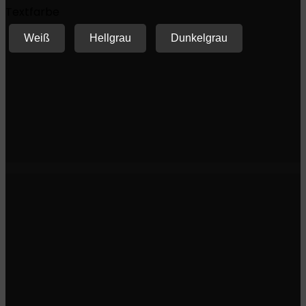
Textfarbe
Weiß
Hellgrau
Dunkelgrau