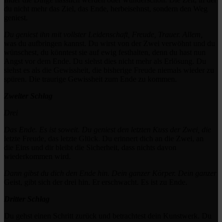
du nicht mehr das Ziel, das Ende, herbeisehnst, sondern den Weg
geniest.
Du geniest ihn mit vollster Leidenschaft, Freude, Trauer. Allem,
was du aufbringen kannst. Du wirst von der Zwei verwöhnt und du
wünschest, du könntest sie auf ewig festhalten, denn du hast nun
Angst vor dem Ende. Du siehst dies nicht mehr als Erlösung. Du
siehst es als die Gewissheit, die bisherige Freude niemals wieder zu
spüren. Die traurige Gewissheit zum Ende zu kommen.
Zweiter Schlag
Drei
Das Ende. Es ist soweit. Du geniest den letzten Kuss der Zwei, die
letzte Freude, das letzte Glück. Du erinnert dich an die Zwei, an
die Eins und dir bleibt die Sicherheit, dass nichts davon
wiederkommen wird.
Dann gibst du dich den Ende hin. Dein ganzer Körper. Dein ganzer
Geist, gibt sich der drei hin. Er erschwacht. Es ist zu Ende.
Dritter Schlag
Du gehst einen Schritt zurück und betrachtest dein Kunstwerk. Du