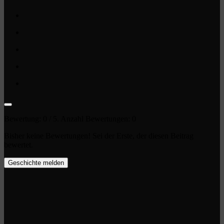
Bewertung:
0
/ 5. Anzahl Bewertungen:
0
Bisher keine Bewertungen! Sei der Erste, der diesen Beitrag
bewertet.
Geschichte melden