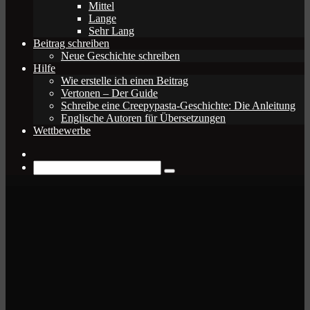
Mittel
Lange
Sehr Lang
Beitrag schreiben
Neue Geschichte schreiben
Hilfe
Wie erstelle ich einen Beitrag
Vertonen – Der Guide
Schreibe eine Creepypasta-Geschichte: Die Anleitung
Englische Autoren für Übersetzungen
Wettbewerbe
Zufälliger
Beitrag
Suche
nach