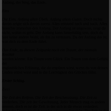
Anfang, der Weg, das Ende.
Eins
Die Eins. Anfang allen Übels. Anfang allem Guten. Doch nichts
davon zeigte sich davon zuerst. Alles entstand nach und nach. Alles
brauchte immerhin den Anfang. Der Anfang ist ungewiss, zeigt dir
nicht, wohin es geht. Der Anfang kann hinterhältig sein, doch du
hast keine andere Wahl, als ihn zu vertrauen. Da der Anfang das ist,
was dich zu dem Ende führt.
Das Ende, zu diesem Zeitpunkt noch ein Traum, der niemals
Realität
werden könnte. Ein Traum vom Glück. Ein Traum von dem Gefühl,
der
unglaublichen Erlösung, die du erspüren wirst, wenn du von deinen
Leiden erlöst wirst und in die Leichtigkeit des Glückes fällst.
Erster Schlag.
Zwei
Die Zeit des Reifens. Die Zeit der Beschmutzung. Die Zeit zu
verderben. Die zeit der Gewöhnung. Jeder Mensch mag es anders
nennen, doch es ist die Zeit, in der sich in dir etwas verändert.
Inder die Dinge hässlich werden oder wunderschön. Die Zeit, in der