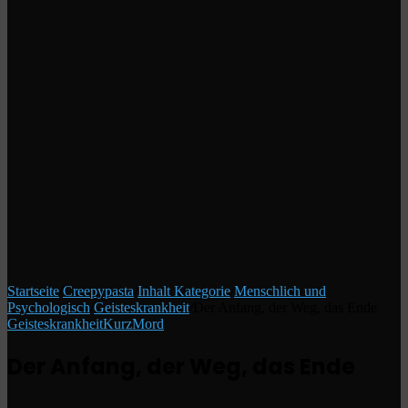
Startseite
/
Creepypasta
/
Inhalt Kategorie
/
Menschlich und
Psychologisch
/
Geisteskrankheit
/
Der Anfang, der Weg, das Ende
Geisteskrankheit
Kurz
Mord
Der Anfang, der Weg, das Ende