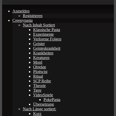
Anmelden
Registrieren
Creepypasta
Nach Inhalt Sortiert
Klassische Pasta
Experimente
Verlorene Folgen
Geister
Geisteskrankheit
Krankheiten
Kreaturen
Mord
Objekte
Plottwist
Ritual
SCP Reihe
Theorie
Tiere
VideoSpiele
PokePasta
Übersetzung
Nach Länge sortiert:
Kurz