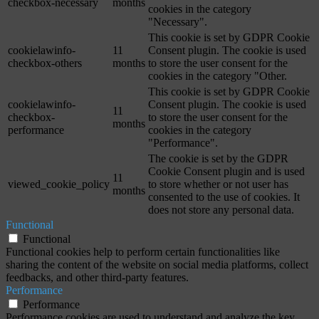
checkbox-necessary
months
cookies in the category
"Necessary".
This cookie is set by GDPR Cookie
cookielawinfo-
11
Consent plugin. The cookie is used
checkbox-others
months
to store the user consent for the
cookies in the category "Other.
This cookie is set by GDPR Cookie
cookielawinfo-
Consent plugin. The cookie is used
11
checkbox-
to store the user consent for the
months
performance
cookies in the category
"Performance".
The cookie is set by the GDPR
Cookie Consent plugin and is used
11
viewed_cookie_policy
to store whether or not user has
months
consented to the use of cookies. It
does not store any personal data.
Functional
Functional
Functional cookies help to perform certain functionalities like
sharing the content of the website on social media platforms, collect
feedbacks, and other third-party features.
Performance
Performance
Performance cookies are used to understand and analyze the key