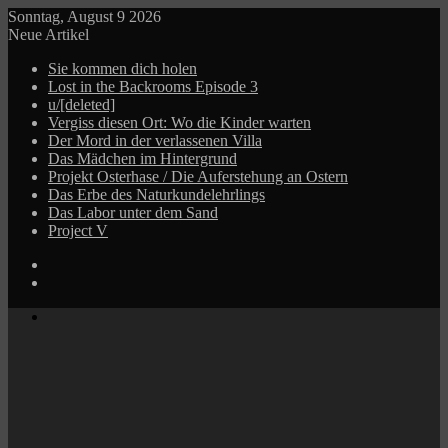
Sonntag, August 9 2026
Neue Artikel
Sie kommen dich holen
Lost in the Backrooms Episode 3
u/[deleted]
Vergiss diesen Ort: Wo die Kinder warten
Der Mord in der verlassenen Villa
Das Mädchen im Hintergrund
Projekt Osterhase / Die Auferstehung an Ostern
Das Erbe des Naturkundelehrlings
Das Labor unter dem Sand
Project V
Log
In
Zufälliger
Beitrag
Menü