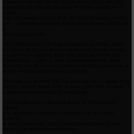
musstest sie erst töten- die eins. Es war schwer, sie hat sich sehr
gut gewehrt, um sich geschlagen und du wolltest eigentlich es
schnell
hinter dich bringen. Aber als du ihr die Kehle dann aufgeschnitten
hast… Gott dieses wunderbare, warme Blut und diese Gefühle, die
du
dabei empfunden hast.
Die Gefühle, als du ihr die Augen ausstachst, das Gefühl, als du
ein Lächeln ihr ins Gesicht ritzte und ihr darauf die Haut abzogst,
wie ein Pflaster- sorgfältig. Das Gefühl der puren Freude, von
Erfülltheit und… Liebe. Ja, liebe. Du liebtest diese Frau. Jedes
Fleckchen, dass du mit deinen Messer bearbeitet hast, liebtest du an
ihr. Die Zwei ging schnell vorbei, zu schnell.
Denn dann war es vorbei. Die Frau war fertig. Dein Gemälde fertig
gestellt… und du? Allein. Allein in dieser großen Welt, da deine
Geliebte nun wieder weg ist. Es war zu Ende.
Du holst deine Sachen. Das Geld, das du der Professionellen
gegeben
hast, dein Hemd, deine Hose. Natürlich hast du dich vorher
geduscht,
du willst ja schick sein. Schick und aufgeräumt für die nächste,
mit der du die drei Zahlen durchmachst.