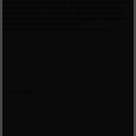
ich schlafte sogar im away für alle die nicht wissen was away ist es
war eine obdachlosen schlafstätte für jugendliche die eben am
abgrund waren und ich war auch oft dort und da war ich oft im
away weil ich damals eben zu der sorte jugendlicher dazu gehört
hahttp://https://www.youtube.com/watch?
v=annYuX991sohttp://https://www.youtube.com/watch?
v=annYuX991so