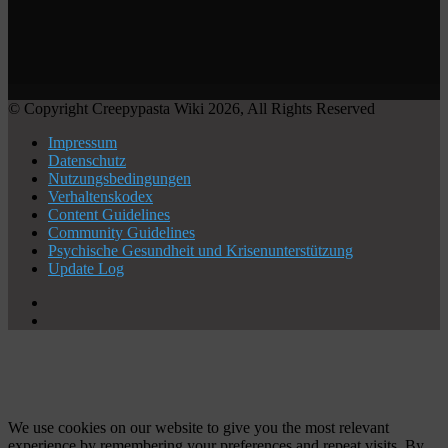
© Copyright Creepypasta Wiki 2026, All Rights Reserved
Impressum
Datenschutz
Nutzungsbedingungen
Verhaltenskodex
Content Guidelines
Community Guidelines
Psychische Gesundheit und Krisenunterstützung
Update Log
X
YouTube
Facebook
X
WhatsApp
Telegram
Schaltfläche
"Zurück
zum
Anfang"
We use cookies on our website to give you the most relevant
experience by remembering your preferences and repeat visits. By