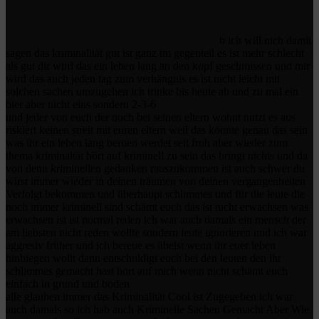
b ich will nich damit
sagen das kriminalität gut ist ganz im gegenteil es ist mehr schlecht
als gut dir wird das ein leben lang an den kopf geschmissen und mir
wird das auch jeden tag zum verhängnis es ist nicht leicht mit
solchen sachen umzugehen ich trinke bis heute ab und zu mal ein
bier aber nicht eins sondern 2-3-6
und jeder von euch der noch bei seinen eltern wohnt nutzt es aus
riskiert keinen streit mit euren eltern weil das könnte genau das sein
was ihr ein leben lang beruen werdet seit froh aber wieder zum
thema kriminaltät hört auf kriminell zu sein das bringt nichts und da
von denn kriminellen gedanken rauszukommen ist auch schwer du
wirst immer wieder in deinen träumen von deinen vergangenheiten
Verfolgt bekommen und überhaupt schlimmes und für die leute die
noch immer kriminell sind schämt euch das ist nicht erwachsen was
erwachsen ist ist normal reden ich war auch damals ein mensch der
am liebsten nicht reden wollte sondern leute ignorieren und ich war
aggresiv früher und ich bereue es übelst wenn ihr euer leben
hinbiegen wollt dann entschuldigt euch bei den leuten den ihr
schlimmes gemacht hast hört auf mich wenn nicht schämt euch
einfach in grund und boden
alle glauben immer das Kriminalität Cool ist Zugegeben ich war
auch damals so ich hab auch Kriminelle Sachen Gemacht Aber Wie