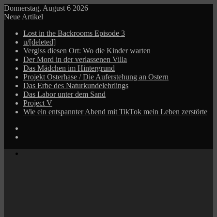
Donnerstag, August 6 2026
Neue Artikel
Lost in the Backrooms Episode 3
u/[deleted]
Vergiss diesen Ort: Wo die Kinder warten
Der Mord in der verlassenen Villa
Das Mädchen im Hintergrund
Projekt Osterhase / Die Auferstehung an Ostern
Das Erbe des Naturkundelehrlings
Das Labor unter dem Sand
Project V
Wie ein entspannter Abend mit TikTok mein Leben zerstörte
Log
In
Zufälliger
Beitrag
Menü