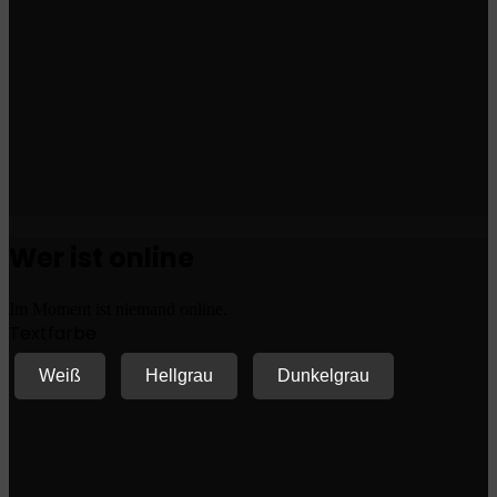
Wer ist online
Im Moment ist niemand online.
Textfarbe
Weiß
Hellgrau
Dunkelgrau