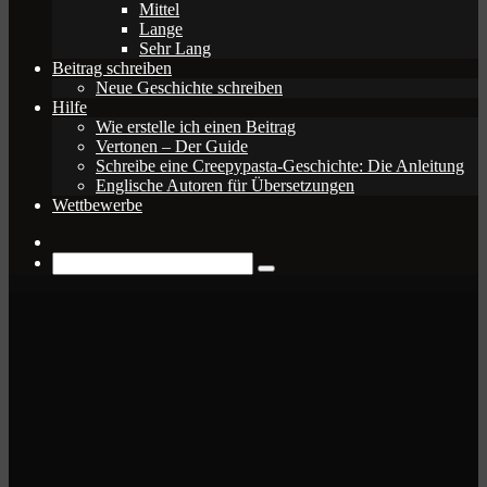
Mittel
Lange
Sehr Lang
Beitrag schreiben
Neue Geschichte schreiben
Hilfe
Wie erstelle ich einen Beitrag
Vertonen – Der Guide
Schreibe eine Creepypasta-Geschichte: Die Anleitung
Englische Autoren für Übersetzungen
Wettbewerbe
Zufälliger
Beitrag
Suche
nach