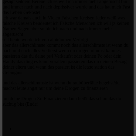
gesagt seitdem Bereue ich es weil ich immer mehr abgeruscht bin
und immer nach und nach deprissiver wurde und das hat mich Fast
das Leben Gekostet
ich war damals auch in Vielen Falschen Kreisen Jeder weiß was
falsche Kreisen beudeutet ich Falsche Menschen ich will jz keinen
Namen Sagen aber so bin ich nach und nach immer mehr
abgeruscht
seit heute werde ich von alpträumen Verfolgt
aber das allerschlimste kommt noch das allerschlimste ist wenn du
nach und nach alles Verlierst wenn du drogen nimmst kann es
passieren das du deine ps4 Verkaufst oder deinen Pc oder dein
Handy das ding es kann vorallem passieren das du deinen Bezug
deiner eltern und wenn das passiert ist die letzte station das
Gefängnis
und das allerschlimmste ist wenn du raubüberfälle begehst/du
machst leute angst nur um deine Drogen zu finanzieren
um deine Drogen Zu Finanzieren dann heißt das schon das du
süchtig bist (Ende)