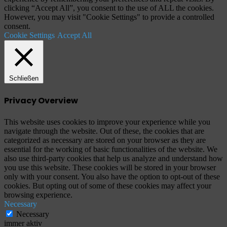
clicking “Accept All”, you consent to the use of ALL the cookies.
However, you may visit "Cookie Settings" to provide a controlled
consent.
Cookie Settings
Accept All
Schließen
Privacy Overview
This website uses cookies to improve your experience while you
navigate through the website. Out of these, the cookies that are
categorized as necessary are stored on your browser as they are
essential for the working of basic functionalities of the website. We
also use third-party cookies that help us analyze and understand how
you use this website. These cookies will be stored in your browser
only with your consent. You also have the option to opt-out of these
cookies. But opting out of some of these cookies may affect your
browsing experience.
Necessary
Necessary
immer aktiv