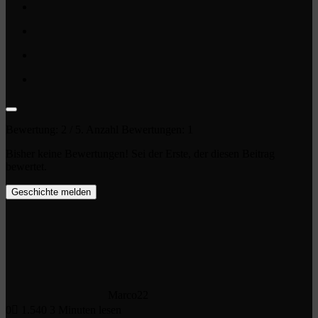
Bewertung:
2
/ 5. Anzahl Bewertungen:
1
Bisher keine Bewertungen! Sei der Erste, der diesen Beitrag
bewertet.
Geschichte melden
Marco22
0
1.540
3 Minuten lesen