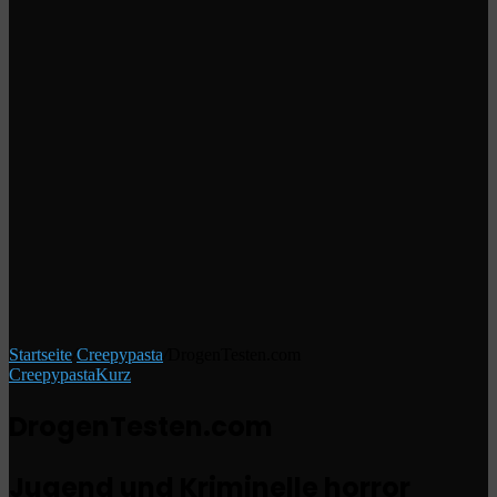
Startseite
/
Creepypasta
/
DrogenTesten.com
Creepypasta
Kurz
DrogenTesten.com
Jugend und Kriminelle horror