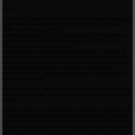
(Horror(
Ich war 16-17 Jahre alt ich war kiffer hab am praterstern eingekauft
es war eine schwierige zeit ich war am durchdrehen hab meine
mutter das schlagen angedroht
und bis heute bereue ich es ich hab die gefahr nicht wahr nehmen
wollen und dann am nächsten tag ging alles schief ich wurde
misshandelt und dann habe ich erst
gechekt was ich da angerichtet hab und heute bin ich 20 Jahre alt
und habe bis heute hab ich eine schlechte vergangenheit ich wollte
mich selbst umbringen aber die polizei hat mich davon abgehalten
mich umzubringen und dann wurde ich in eine psychatrie
eingeliefert und dann gings noch tiefer Berg ab ich rauchte mehr
und mehr immer mehr
ein paar jahre später bereue ich es am meisten habe meine mutter
angst eingejagt und mit 16 Jahren hab ich angefangen Zigarreten zu
rauchen
ich hatte anfangs noch eine schule doch da bin ich rausgeflogen ich
wurde sehr stark gemobbt und habe mich natürlich zu wehr gesetzt
ich habe die mobber geschlagen hatte jeden tag nach und nach einen
schlechten tag immer mehr habe ich und meine mutter streit gehabt
und dann wo ich mit meiner mutter streit hatte war ich am abgrund