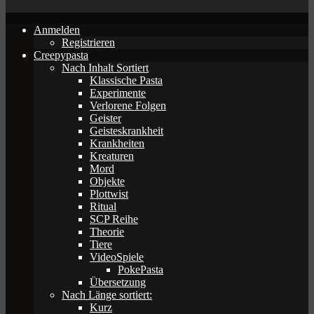
Anmelden
Registrieren
Creepypasta
Nach Inhalt Sortiert
Klassische Pasta
Experimente
Verlorene Folgen
Geister
Geisteskrankheit
Krankheiten
Kreaturen
Mord
Objekte
Plottwist
Ritual
SCP Reihe
Theorie
Tiere
VideoSpiele
PokePasta
Übersetzung
Nach Länge sortiert:
Kurz