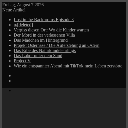
Freitag, August 7 2026
Neue Artikel
Lost in the Backrooms Episode 3
u/[deleted]
Vergiss diesen Ort: Wo die Kinder warten
Der Mord in der verlassenen Villa
Das Mädchen im Hintergrund
Projekt Osterhase / Die Auferstehung an Ostern
Das Erbe des Naturkundelehrlings
Das Labor unter dem Sand
Project V
Wie ein entspannter Abend mit TikTok mein Leben zerstörte
Log
In
Zufälliger
Beitrag
Menü