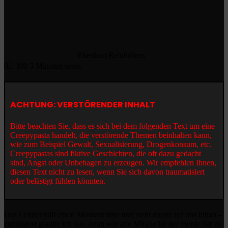
Ebenhart Reinholzen
0
300
3 Minuten lesen
ACHTUNG: VERSTÖRENDER INHALT
Bitte beachten Sie, dass es sich bei dem folgenden Text um eine
Creepypasta handelt, die verstörende Themen beinhalten kann,
wie zum Beispiel Gewalt, Sexualisierung, Drogenkonsum, etc.
Creepypastas sind fiktive Geschichten, die oft dazu gedacht
sind, Angst oder Unbehagen zu erzeugen. Wir empfehlen Ihnen,
diesen Text nicht zu lesen, wenn Sie sich davon traumatisiert
oder belästigt fühlen könnten.
Das Leittier hält einen Moment inne und sieht direkt auf uns hinab –
zumindest glaube ich das, denn wie alle Mitglieder der Herde hat es