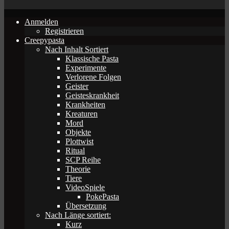
Anmelden
Registrieren
Creepypasta
Nach Inhalt Sortiert
Klassische Pasta
Experimente
Verlorene Folgen
Geister
Geisteskrankheit
Krankheiten
Kreaturen
Mord
Objekte
Plottwist
Ritual
SCP Reihe
Theorie
Tiere
VideoSpiele
PokePasta
Übersetzung
Nach Länge sortiert:
Kurz