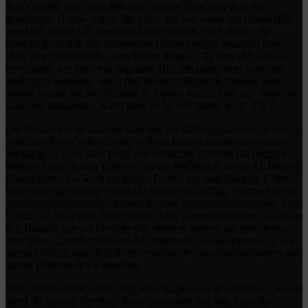
kein Gesicht, nur einen klobigen, grauen Kopf, aus dem vier
gekräuselte Hörner ragen. Sie sehen aus wie etwas aus einem Bild
von Dalí, denke ich, langbeinig und schlank, mit Leibern, die
unendlich hoch in den azurblauen Himmel ragen, während ihre
Hufe den Wüstenboden zum Beben bringen. Es lässt sich schwer
berechnen, wie hoch ein einzelnes Tier sein muss, aber es würde
mich nicht wundern, wenn ihre Körper mehrere Kilometer lang
wären. Neben mir bricht Sarah in Tränen aus. „Siehst du“ weint sie,
„Sie sind gekommen. Vater hatte recht. Wir hatten recht, Tim!“
Die Herde bewegt sich nur langsam. Es sind insgesamt sechs Tiere,
jedes von ihnen unterscheidet sich ein kleines bisschen von seinen
Vorgängern. Über dem Kopf des Vorletzten schwebt ein einziges
lidloses Auge, dessen Farbe sich jedes Mal ändert, wenn ich blinzle.
Einem anderen wächst ein ganzer Garten auf dem Rücken. Grüne,
blaue und rote Bäume zittern bei seinem Hufschlag, während ganze
Vogelschwärme aus den bunten Kronen aufgeschreckt werden. Das
Leittier ist das größte. Seine sechs Beine ragen mindestens so weit in
den Himmel wie ein Gebirge und Wolken kreisen um sein oberes
Paar Knie. Trotzdem können wir erkennen, wie es uns ansieht, mit
einem Gesicht, das nicht da ist, während die unzähligen Nüstern an
seinen Hinterläufen schnauben.
Vater Jonas nimmt ehrfürchtig seine Kapuze ab und kniet sich in den
Sand. Er war es, der diese Reise organisiert hat, den Flug, die