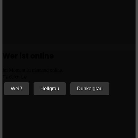
Wer ist online
Im Moment ist niemand online.
Textfarbe
Weiß
Hellgrau
Dunkelgrau