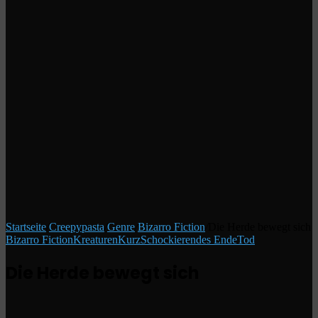
Startseite
/
Creepypasta
/
Genre
/
Bizarro Fiction
/
Die Herde bewegt sich
Bizarro Fiction
Kreaturen
Kurz
Schockierendes Ende
Tod
Die Herde bewegt sich