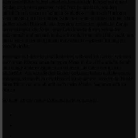
schmerzerfüllten Schrei unterbrochen, als sein Körper mit einem
Schlag nach oben gezogen wird. Nicht allmählich, sondern
plötzlich, mit einem so heftigen Stoß, dass es ihm sein Rückgrat
zerschmettert. Auf der linken Seite des Leittiers öffnet sich ein Maul,
größer als ein Blauwal, aus dem eine zerfranste, gräuliche Zunge
hervorschnellt, die Vater Jonas Leib innerhalb von Sekunden
aufsammelt und mit sich in die schwindelerregende Höhe zieht, nur,
um wieder in der klaffenden, mit Zähnen besetzten Öffnung zu
verschwinden.
Fassungslos blicke ich ihm hinterher, während ich merke, wie sich
auch mein Körper einen knappen Meter in die Höhe erhebt. Sarah
und einige andere beginnen zu schreien, als ihnen das gleiche
widerfährt. Als wir alle den Boden verlassen haben und die ersten
anfangen, ebenfalls in den Himmel zu schnellen, wendet die Herde
ihren Blick von uns ab und noch mehr Mäuler beginnen sich zu
öffnen.
So hatte ich mir meine Erlösung nicht vorgestellt.