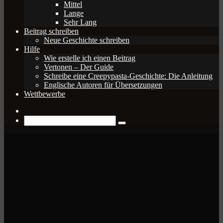
Mittel
Lange
Sehr Lang
Beitrag schreiben
Neue Geschichte schreiben
Hilfe
Wie erstelle ich einen Beitrag
Vertonen – Der Guide
Schreibe eine Creepypasta-Geschichte: Die Anleitung
Englische Autoren für Übersetzungen
Wettbewerbe
Zufälliger
Beitrag
Suche
nach