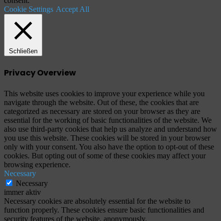
consent.
Cookie Settings
Accept All
Schließen
Privacy Overview
This website uses cookies to improve your experience while you
navigate through the website. Out of these, the cookies that are
categorized as necessary are stored on your browser as they are
essential for the working of basic functionalities of the website. We
also use third-party cookies that help us analyze and understand how
you use this website. These cookies will be stored in your browser
only with your consent. You also have the option to opt-out of these
cookies. But opting out of some of these cookies may affect your
browsing experience.
Necessary
Necessary
immer aktiv
Necessary cookies are absolutely essential for the website to
function properly. These cookies ensure basic functionalities and
security features of the website, anonymously.