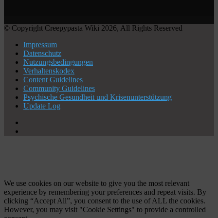
© Copyright Creepypasta Wiki 2026, All Rights Reserved
Impressum
Datenschutz
Nutzungsbedingungen
Verhaltenskodex
Content Guidelines
Community Guidelines
Psychische Gesundheit und Krisenunterstützung
Update Log
X
YouTube
Facebook
X
WhatsApp
Telegram
Schaltfläche
"Zurück
zum
Anfang"
We use cookies on our website to give you the most relevant
experience by remembering your preferences and repeat visits. By
clicking “Accept All”, you consent to the use of ALL the cookies.
However, you may visit "Cookie Settings" to provide a controlled