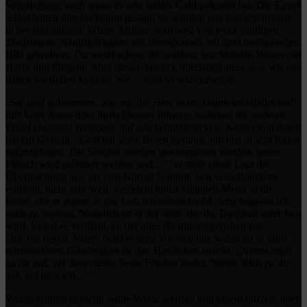
Verpflegung, auch wenn es sein letztes Geld gekostet hat. Die Engel
selbst hatten ihm im Traum gesagt, sie würden uns hier erscheinen,
in der namenlosen Wüste Afrikas, weit weg von jeder sündigen
Zivilisation. Natürlich hatten wir damals noch mit dem traditionellen
Bild gerechnet. Du weißt schon, die weißen, leuchtenden Wesen mit
Harfe und Flügeln. Aber dieser Anblick übersteigt alles, was wir uns
hätten vorstellen können. Sie… sind so wunderschön.
„Sie sind gekommen, wie mir der Herr es im Traum verkündet hat!“
ruft Vater Jonas über ihren Donner hinweg, während die anderen
Engel ebenfalls anfangen, auf uns herabzublicken. Keiner von ihnen
hat ein Gesicht. „Gott hat seine Boten gesandt, um uns in sein Reich
aufzunehmen. Die Sünden werden uns vergeben werden, unser
Fleisch wird geläutert werden und…“, er stößt einen Laut der
Überraschung aus, als sein Körper beginnt, sich vom Boden zu
erheben; nicht sehr weit, vielleicht einen knappen Meter in die
Höhe, ehe er mitten in der Luft schweben bleibt. Jetzt beginne ich
auch zu weinen. Natürlich ist er der erste, der die Ewigkeit erreichen
wird. Er hat es verdient, er, der alles für uns aufgegeben hat.
„Ich bin bereit, Vater“ betet er leise vor sich hin, während er seine
schwerelosen Gliedmaßen zu den Herrlichen streckt, „Nimm mich
zu dir auf, auf dass meine Seele Frieden findet. Nimm mich zu dir
auf, auf dass ich…“
Weiter kommt er nicht. Seine Worte werden von einem kurzen, aber