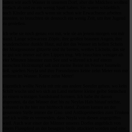
hatten wir auch Wasser in unserem Dorf, aber die Mädchen wollten
einfach ab und zu ein wenig Spaß haben. Sie waren schließlich
noch Kinder und auch wenn sie schon wie Erwachsene arbeiten
mussten, so brauchten sie dennoch ein wenig Zeit, um ihre Jugend
zu genießen.
Ich sehe sie noch genau vor mir, wie sie an jenem morgen vor mir
stand. Lange schwarzen Zöpfe, ihre großen braunen Augen, ihre
wunderschöne dunkle Haut, auf der das Wasser im hellen Schein
der Morgensonne glitzerte und ihr breites, weißes Lächeln, das sie
so gut wie immer auf den Lippen trug. Wir brauchten weniger als
vier Minuten hinunter zum See und während ich auf einem
morschen Holzstumpf saß und meine Beine im Wasser baumeln
ließ, spielten Neyla und ihre Freundinnen keine zehn Meter von mir
entfernt im Wasser. Keine zehn Meter!
Eigentlich wollte Neyla mit mir ans andere Seeufer gehen, wo kein
Schilf wuchs und wo sich an Land mehrere kleine gelbe Steinchen
zu einem winzigen Sandstrand formten. Ich habe ihr davon
abgeraten, da das Wasser dort bis zu Neylas Hals hinauf reichte,
während es ihr hier nur hüfthoch stand. Zudem kamen an der
genannten Stelle immer die Gnu- und Antilopenherden zum Trinken
und ich wollte es vermeiden, dass Neyla von diesen angegriffen
wird. Auch war einer der Männer unseres Dorfes angeblich von
einem Flusspferd an der besagten Stelle attackiert worden und eine