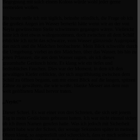
Begegnung mit solch einem Koloss würde wohl jeder gerne
vermeiden wollen.
Bis heute stelle ich mir täglich, beinahe stündlich, die Frage ob ich
die großen Augen im Wasser bemerkt hätte wenn wir an der von
Neyla gewünschten Stelle schwimmen gegangen wären. Vielleicht
hätte ich dort etwas wahrgenommen, doch zwischen all dem Schilf
erblickte ich nicht das schwarze, vom Wasser glänzende Augenpaar,
das mich und die Mädchen beobachtete. Mein Blick schweifte durch
die Umgebung, vorbei an den Mädchen, über das Wasser, bis hin zu
jenen Pflanzen, die aus dem Wasser ragten, als ich dieses
grauenhafte Geräusch hörte. Es klang wie ein tiefes und
bedrohliches Fauchen. Dies war der Moment, in dem ich den
gewaltigen Kiefer erblickte, der sich angriffslustig zwischen dem
Schilf zu öffnen begann, um mir einen Blick auf die langen, spitzen
Zähne zu gewähren, die wie weiße, blanke Messer aus dem nun
weit geöffneten Maul hervor traten.
,,Neyla!“
Dieser Schrei. Es war einer von drei Schreien, die sich seit jenem
Tag in mein Gedächtnis gebrannt hatten. Ich war nicht einmal sicher
ob ich ihren Namen gerufen hatte. Was ich jedoch mit Sicherheit
gehört habe war der Schrei, der wenige Sekunden später in meinen
Ohren klang, so angsterfüllt und schrecklich, dass er mich seither nie