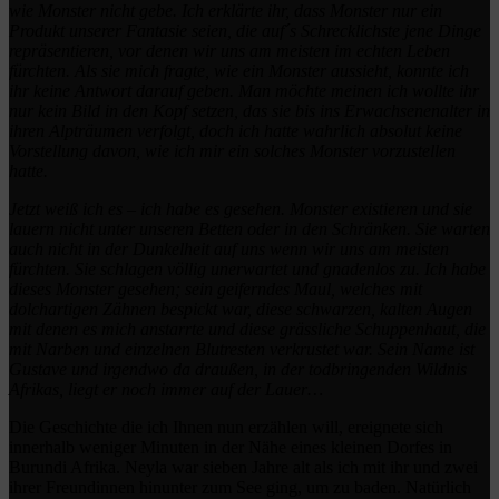
wie Monster nicht gebe. Ich erklärte ihr, dass Monster nur ein
Produkt unserer Fantasie seien, die auf´s Schrecklichste jene Dinge
repräsentieren, vor denen wir uns am meisten im echten Leben
fürchten. Als sie mich fragte, wie ein Monster aussieht, konnte ich
ihr keine Antwort darauf geben. Man möchte meinen ich wollte ihr
nur kein Bild in den Kopf setzen, das sie bis ins Erwachsenenalter in
ihren Alpträumen verfolgt, doch ich hatte wahrlich absolut keine
Vorstellung davon, wie ich mir ein solches Monster vorzustellen
hatte.
Jetzt weiß ich es – ich habe es gesehen. Monster existieren und sie
lauern nicht unter unseren Betten oder in den Schränken. Sie warten
auch nicht in der Dunkelheit auf uns wenn wir uns am meisten
fürchten. Sie schlagen völlig unerwartet und gnadenlos zu. Ich habe
dieses Monster gesehen; sein geiferndes Maul, welches mit
dolchartigen Zähnen bespickt war, diese schwarzen, kalten Augen
mit denen es mich anstarrte und diese grässliche Schuppenhaut, die
mit Narben und einzelnen Blutresten verkrustet war. Sein Name ist
Gustave und irgendwo da draußen, in der todbringenden Wildnis
Afrikas, liegt er noch immer auf der Lauer…
Die Geschichte die ich Ihnen nun erzählen will, ereignete sich
innerhalb weniger Minuten in der Nähe eines kleinen Dorfes in
Burundi Afrika. Neyla war sieben Jahre alt als ich mit ihr und zwei
ihrer Freundinnen hinunter zum See ging, um zu baden. Natürlich