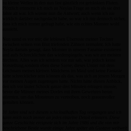
zu kleine Wellen in den nun fast gänzlich rot getränkten Fluten.
Plötzlich erinnerte ich mich an Neylas Frage an mich als sie drei
Jahre alt war. Ich wusste nun die Antwort; auch wenn ich nie
wirklich darüber nachgedacht habe, so war ich mir dennoch sicher,
dass ich mich immer gefragt habe, wie ein echtes Monster wohl
aussieht.
Nun stand es vor mir; die leblosen Überreste meiner Tochter
zwischen seinen von Blut triefenden Zähnen zermalmt. Ich hatte
Neyla damals gesagt, dass Monster in unserer Fanatsie existieren
und aufs Schrecklichste das wiederspiegeln, was wir am meisten
fürchten. Alles was ich seitdem vor mir sah, war jedoch keine
Vorstellung,sondern eben diese Szene; dieses Untier mit dem
Leichnam meines kleinen Mädchens im Maul und keine Fantasie
hätte schrecklicher sein können als das, was sich an jenem Morgen
vor meinen Augen zugetragen hatte. Nichts hätte diesen Anblick,
den ich vor lauter Schock ganze drei Minuten ertragen musste,
bevor die Männer meines Dorfes mit ihren Gewehren heran
stürmten, um das Monstrum zu vertreiben, noch grauenvoller
gestalten können.
31 Jahre sind seit diesem schicksalhaften Tag vergangen und ich
kann mich noch immer an jedes einzelne Detail erinnern. Diese
ganze Geschichte ereignete sich im Jahre 1986 und die von mir
beschriebene Bestie wurde einige Jahre später als Gustave weltweit