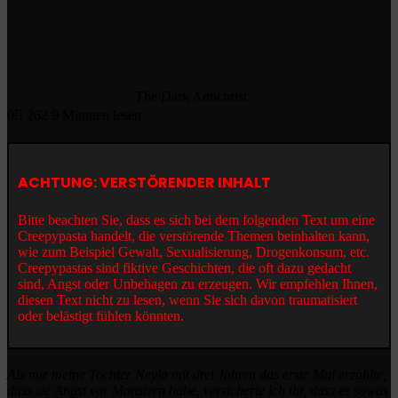
The Dark Antichrist
0
262
9 Minuten lesen
ACHTUNG: VERSTÖRENDER INHALT
Bitte beachten Sie, dass es sich bei dem folgenden Text um eine
Creepypasta handelt, die verstörende Themen beinhalten kann,
wie zum Beispiel Gewalt, Sexualisierung, Drogenkonsum, etc.
Creepypastas sind fiktive Geschichten, die oft dazu gedacht
sind, Angst oder Unbehagen zu erzeugen. Wir empfehlen Ihnen,
diesen Text nicht zu lesen, wenn Sie sich davon traumatisiert
oder belästigt fühlen könnten.
Als mir meine Tochter Neyla mit drei Jahren das erste Mal erzählte,
dass sie Angst vor Monstern habe, versicherte ich ihr, dass es sowas