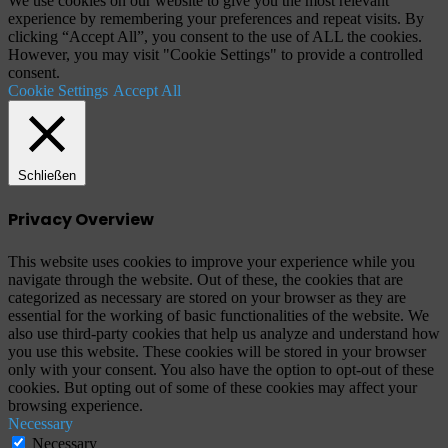
We use cookies on our website to give you the most relevant
experience by remembering your preferences and repeat visits. By
clicking “Accept All”, you consent to the use of ALL the cookies.
However, you may visit "Cookie Settings" to provide a controlled
consent.
Cookie Settings
Accept All
Schließen
Privacy Overview
This website uses cookies to improve your experience while you
navigate through the website. Out of these, the cookies that are
categorized as necessary are stored on your browser as they are
essential for the working of basic functionalities of the website. We
also use third-party cookies that help us analyze and understand how
you use this website. These cookies will be stored in your browser
only with your consent. You also have the option to opt-out of these
cookies. But opting out of some of these cookies may affect your
browsing experience.
Necessary
Necessary