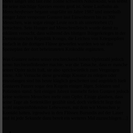
Meter langes und fast eine Tonne schweres Nilkrokodil, was selbst
für seine mächtige Spezies enorm groß ist. Seine Laufbahn als
Menschenfresser
begann ungefähr im Jahre 1987 und innerhalb
einiger Jahre verspeiste Gustave laut Einwohnern bis zu 300
Menschen, was sogar einige Leute noch als untertrieben (!)
betrachten. Sein Hunger auf Menschenfleisch wurde damit zu
erklären versucht, dass während des blutigen Bürgerkrieges in der
Demokratischen Republik Kongo, die Leichen von Kriegsopfern
einfach in die dortigen Flüsse geworfen wurden wo sie den
Speiseplan der dort beheimateten Krokodile ergänzten.
Was Gustave neben seiner erschreckend hohen Opferzahl jedoch
umso furchteinflößender machte, war die Tatsache, dass er manche
seiner Opfer nicht fraß, sie also sprichwörtlich zum Vergnügen
tötete. Alle Versuche diese gewaltige Kreatur zu erlegen oder
einzufangen sind bis heute kläglich gescheitert und angeblich hielt
Gustaves Panzer sogar den Kugeln einiger Jäger, Soldaten und
Polizisten stand. Seit einigen Jahren nunmehr fielen Gustave jedoch
keine weiteren Menschen mehr zum Opfer. Einige glauben, dass
seine Tage als Serienkiller gezählt sind, doch vielleicht liegt das
wohl angsteinflößendste Lebewesen, mit dem wir Menschen je
Kontakt hatten, irgendwo in den Flüssen Burundis auf der Lauer
und ist jede Sekunde dazu bereit ein weiteres Mal zuzuschlagen…]