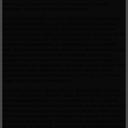
hinterher, da ich inzwischen mit Entsetzen jenes Schauspiel
betrachtete, dass sich vor meinen Augen zutrug.
Neylas Körper bewegte sich nicht. Ihre linke Hand baumelte leblos
über der Wasseroberfläche, während ihre rechte Hand keine drei
Meter entfernt zwischen den mit Blut bespritzten Schilfhalmen
schwamm. Ihre Beine, oder was von ihnen übrig war, hingen bis zu
den Knien im Wasser, das seine Farbe inzwischen von einen
grünlich schimmernden Blau zu einem dunklen Rot gewechselt
hatte. Ihr Rumpf wurde beinahe gänzlich von dem riesigen Maul des
Ungeheuers verschlungen und die dolchartigen Zähne hatten
gnadenlos die zarte Haut ihres Bauches, sowie ihres Brustkorbes
durchbohrt und der Speichel des Ungeheuers, der sich mit dem roten
Blut meines kleinen Mädchens vereint hatte, triefte an seinem
geschlossenen Maul herab. Die braunen, jedoch gänzlich leblosen
Augen meiner Tochter starrten mich an.
Das Antlitz der Sonne, die nun hoch am Himmel stand, warf sein
Licht auf eine einzelne glitzernde Träne, die von Neylas Auge bis zu
ihrer Nasenspitze hinab lief und kaum hörbar in das nun beinahe
vollkommen ruhige Gewässer tropfte in dem ich und das monströse
Krokodil uns nun Auge in Auge gegenüber standen. Seine Augen
waren pechschwarz, geradezu dämonisch; so als wäre diese Bestie
geradewegs aus den tiefsten Tiefen der Hölle empor gestiegen. Und
sie waren tot – so tot wie die Augen meiner siebenjährigen Tochter,