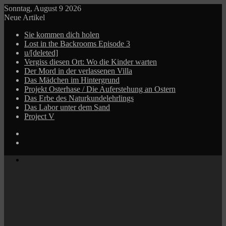
Sonntag, August 9 2026
Neue Artikel
Sie kommen dich holen
Lost in the Backrooms Episode 3
u/[deleted]
Vergiss diesen Ort: Wo die Kinder warten
Der Mord in der verlassenen Villa
Das Mädchen im Hintergrund
Projekt Osterhase / Die Auferstehung an Ostern
Das Erbe des Naturkundelehrlings
Das Labor unter dem Sand
Project V
Log
In
Zufälliger
Beitrag
Menü