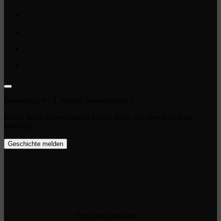
Bewertung:
0
/ 5. Anzahl Bewertungen:
0
Bisher keine Bewertungen! Sei der Erste, der diesen Beitrag
bewertet.
Geschichte melden
The Dark Antichrist