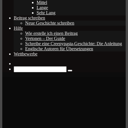
Mittel
Lange
Sehr Lang
Beitrag schreiben
Neue Geschichte schreiben
Hilfe
Wie erstelle ich einen Beitrag
Vertonen – Der Guide
Schreibe eine Creepypasta-Geschichte: Die Anleitung
Englische Autoren für Übersetzungen
Wettbewerbe
Zufälliger
Beitrag
Suche
nach