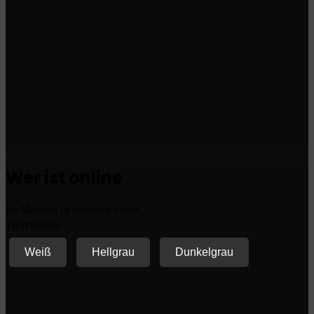
Wer ist online
Im Moment ist niemand online.
Textfarbe
Weiß
Hellgrau
Dunkelgrau