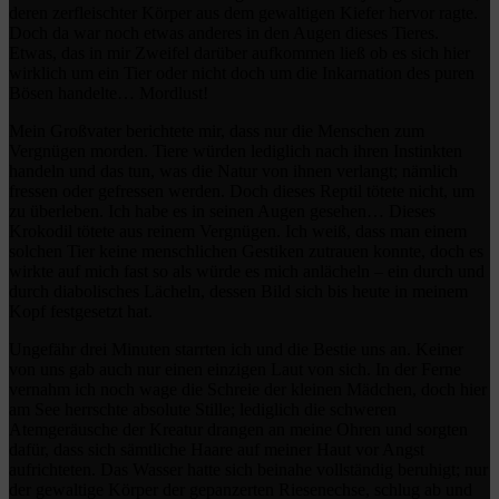
deren zerfleischter Körper aus dem gewaltigen Kiefer hervor ragte.
Doch da war noch etwas anderes in den Augen dieses Tieres.
Etwas, das in mir Zweifel darüber aufkommen ließ ob es sich hier
wirklich um ein Tier oder nicht doch um die Inkarnation des puren
Bösen handelte… Mordlust!
Mein Großvater berichtete mir, dass nur die Menschen zum
Vergnügen morden. Tiere würden lediglich nach ihren Instinkten
handeln und das tun, was die Natur von ihnen verlangt; nämlich
fressen oder gefressen werden. Doch dieses Reptil tötete nicht, um
zu überleben. Ich habe es in seinen Augen gesehen… Dieses
Krokodil tötete aus reinem Vergnügen. Ich weiß, dass man einem
solchen Tier keine menschlichen Gestiken zutrauen konnte, doch es
wirkte auf mich fast so als würde es mich anlächeln – ein durch und
durch diabolisches Lächeln, dessen Bild sich bis heute in meinem
Kopf festgesetzt hat.
Ungefähr drei Minuten starrten ich und die Bestie uns an. Keiner
von uns gab auch nur einen einzigen Laut von sich. In der Ferne
vernahm ich noch wage die Schreie der kleinen Mädchen, doch hier
am See herrschte absolute Stille; lediglich die schweren
Atemgeräusche der Kreatur drangen an meine Ohren und sorgten
dafür, dass sich sämtliche Haare auf meiner Haut vor Angst
aufrichteten. Das Wasser hatte sich beinahe vollständig beruhigt; nur
der gewaltige Körper der gepanzerten Riesenechse, schlug ab und