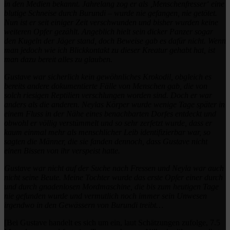
in den Medien bekannt. Jahrelang zog er als ‚Menschenfresser‘ eine
blutige Schneise durch Burundi – wurde nie gefangen, nie getötet.
Nun ist er seit einiger Zeit verschwunden und bisher wurden keine
weiteren Opfer gezählt. Angeblich hielt sein dicker Panzer sogar
den Kugeln der Jäger stand, doch Beweise gab es dafür nicht. Wenn
man jedoch wie ich Blickkontakt zu dieser Kreatur gehabt hat, ist
man dazu bereit alles zu glauben.
Gustave war sicherlich kein gewöhnliches Krokodil, obgleich es
bereits andere dokumentierte Fälle von Menschen gab, die von
solch riesigen Reptilien verschlungen worden sind. Doch er war
anders als die anderen. Neylas Körper wurde wenige Tage später in
einem Fluss in der Nähe eines benachbarten Dorfes entdeckt und
obwohl er völlig verstümmelt und so sehr zerfetzt wurde, dass er
kaum einmal mehr als menschlicher Leib identifizierbar war, so
sagten die Männer, die sie fanden dennoch, dass Gustave nicht
einen Bissen von ihr verspeist hatte.
Gustave war nicht auf der Suche nach Fressen und Neyla war auch
nicht seine Beute. Meine Tochter wurde das erste Opfer einer durch
und durch gnadenlosen Mordmaschine, die bis zum heutigen Tage
nie gefunden wurde und vermutlich noch immer sein Unwesen
irgendwo in den Gewässern von Burundi treibt…
[Bei Gustave handelt es sich um ein, laut Schätzungen zufolge, 7.5