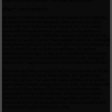
wieder friedlich schlafen ließ – der Schrei meiner Tochter.
,,Papa!“
, hatte sie geschrien.
Sie schrie es mehrere Male, während die anderen beiden Mädchen
nur panische Schreie von sich gaben. Dann geschah alles ganz
schnell. Mit einem lauten und tiefen Fauchen, das noch weitaus
grauenvoller klang als das zuvor, brach der massige Körper der
Bestie durch die dünnen Schilfhalme hindurch und stürmte auf die
Mädchen zu, wobei er riesige Wassermassen aufwirbelte. Ohne groß
nachzudenken sprang ich in das kühle Nass hinein und versuchte so
schnell wie ich konnte zu Neyla vorzudringen. Die anderen
Mädchen erreichten mich zu erst, doch während eine von ihnen an
mir vorbei hechtete, um das sichere Ufer zu erreichen, sprang die
andere in ihrer Angst in meine Arme und riss mich dabei zu Boden.
Kurz bevor die Kleine meine Sicht auf Neyla versperrte, sah ich sie
keine zwei Meter vor mir im Wasser stehen. Ihre großen Augen
sahen mich nicht an. Sie waren mit Tränen gefüllt, welche an ihren
zarten braunen Wangen entlang liefen und in die wellenschlagenden
Fluten hinab fielen, während sich hinter ihr die Konturen jenes
gigantischen Kiefers deutlich machten, den ich erst vor wenigen
Sekunden im Schilf erblickt hatte. Weit geöffnet, gierend nach
Fleisch und besetzt mit diesen grässlichen Zähnen schnellte er auf
sie zu, bevor ich meine Sicht auf sie verlor.