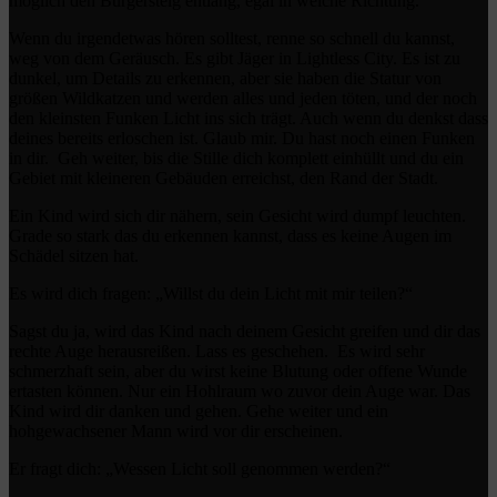
möglich den Bürgersteig entlang, egal in welche Richtung.
Wenn du irgendetwas hören solltest, renne so schnell du kannst,
weg von dem Geräusch. Es gibt Jäger in Lightless City. Es ist zu
dunkel, um Details zu erkennen, aber sie haben die Statur von
größen Wildkatzen und werden alles und jeden töten, und der noch
den kleinsten Funken Licht ins sich trägt. Auch wenn du denkst dass
deines bereits erloschen ist. Glaub mir. Du hast noch einen Funken
in dir. Geh weiter, bis die Stille dich komplett einhüllt und du ein
Gebiet mit kleineren Gebäuden erreichst, den Rand der Stadt.
Ein Kind wird sich dir nähern, sein Gesicht wird dumpf leuchten.
Grade so stark das du erkennen kannst, dass es keine Augen im
Schädel sitzen hat.
Es wird dich fragen: „Willst du dein Licht mit mir teilen?“
Sagst du ja, wird das Kind nach deinem Gesicht greifen und dir das
rechte Auge herausreißen. Lass es geschehen. Es wird sehr
schmerzhaft sein, aber du wirst keine Blutung oder offene Wunde
ertasten können. Nur ein Hohlraum wo zuvor dein Auge war. Das
Kind wird dir danken und gehen. Gehe weiter und ein
hohgewachsener Mann wird vor dir erscheinen.
Er fragt dich: „Wessen Licht soll genommen werden?“