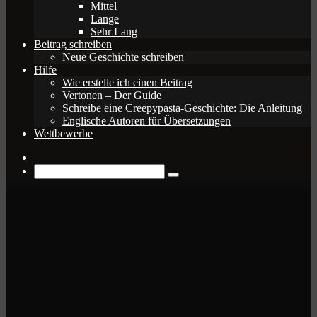
Mittel
Lange
Sehr Lang
Beitrag schreiben
Neue Geschichte schreiben
Hilfe
Wie erstelle ich einen Beitrag
Vertonen – Der Guide
Schreibe eine Creepypasta-Geschichte: Die Anleitung
Englische Autoren für Übersetzungen
Wettbewerbe
Zufälliger
Beitrag
Suche
nach