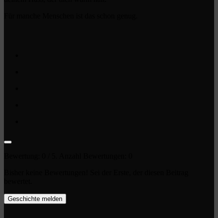
Für manche Menschen ist das schon genug.
Bewertung:
0
/ 5. Anzahl Bewertungen:
0
Bisher keine Bewertungen! Sei der Erste, der diesen Beitrag
bewertet.
Geschichte melden