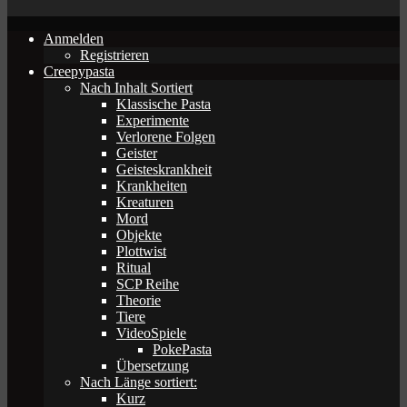
Anmelden
Registrieren
Creepypasta
Nach Inhalt Sortiert
Klassische Pasta
Experimente
Verlorene Folgen
Geister
Geisteskrankheit
Krankheiten
Kreaturen
Mord
Objekte
Plottwist
Ritual
SCP Reihe
Theorie
Tiere
VideoSpiele
PokePasta
Übersetzung
Nach Länge sortiert:
Kurz