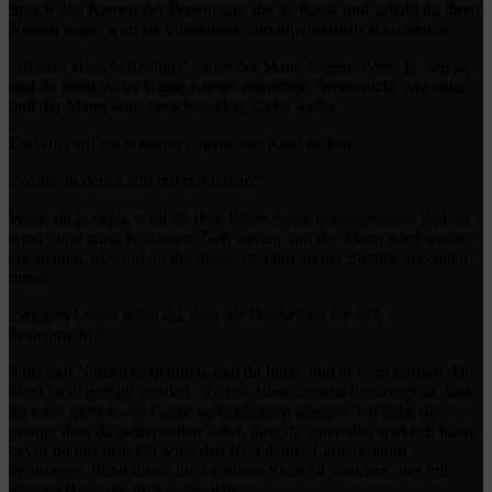
Sprich den Namen der Person aus, die du hasst, und sobald du ihren
Namen sagst, wird sie vollständig und unwiderruflich erblinden.
„Ist dein Hass befriedigt?“, wird der Mann fragen. Wenn ja, sag ja,
und du wirst in der Gasse wieder erwachen. Wenn nicht, sag nein,
und der Mann wird verschwinden. Gehe weiter.
Du wirst auf ein weiteres augenloses Kind stoßen.
„Willst du dein Licht mit mir teilen?“
Wenn du ja sagst, wird dir dein linkes Auge herausgerissen und du
wirst blind zurückgelassen. Geh weiter, und der Mann wird wieder
erscheinen, obwohl du ihn dieses mal nur an der Stimme erkennen
musst.
„Wessen Leben willst du, dass die Dunkelheit für sich
beansprucht?“
Sage den Namen desjenigen, den du hasst, und er wird sterben. Du
wirst nicht gefragt werden, ob dein Hass diesmal befriedigt ist, und
du wirst nicht in die Gasse zurückkehren können. Ich habe dir
gesagt, dass du sicherstellen sollst, dass du jemanden wirklich hasst,
bevor du das tust. Du wirst den Rest deines Lebens damit
verbringen, blind durch die Lichtlose Stadt zu wandern, nur mit
deinem Hass, der dich warm hält.