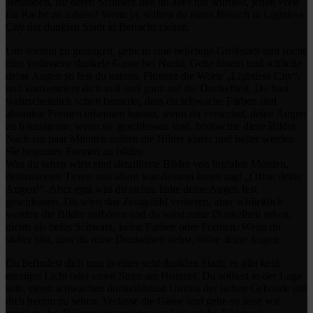
Jemanden, für deren Schmerz den du alles tun würdest, jeden Preis
für Rache zu zahlen? Wenn ja, solltest du einen Besuch in Lightless
City der dunklen Stadt in Betracht ziehen.
Um dorthin zu gelangen, gehe in eine beliebige Großstadt und suche
eine verlassene dunkele Gasse bei Nacht. Gehe hinein und schließe
deine Augen so fest du kannst. Flüstere die Worte „Lightless City“,
und konzentriere dich voll und ganz auf die Dunkelheit. Du hast
wahrscheinlich schon bemerkt, dass du schwache Farben und
abstrakte Formen erkennen kannst, wenn du versuchst, deine Augen
zu fokussieren, wenn sie geschlossen sind, beobachte diese Bilder.
Nach ein paar Minuten sollten die Bilder klarer und heller werden.
Sie beginnen Formen zu bilden.
Was du sehen wirst sind detaillierte Bilder von brutalen Morden,
deformierten Tieren und allem was deinem Innen sagt „Öffne deine
Augen!“. Aber egal was du siehst, halte deine Augen fest
geschlossen. Du wirst das Zeitgefühl verlieren, aber schließlich
werden die Bilder aufhören und du wirst reine Dunkelheit sehen,
nichts als tiefes Schwarz, keine Farben oder Formen. Wenn du
sicher bist, dass du reine Dunkelheit siehst, öffne deine Augen.
Du befindest dich nun in einer sehr dunklen Stadt; es gibt kein
einziges Licht oder einen Stern am Himmel. Du solltest in der Lage
sein, einen schwachen dunkelblauen Umriss der hohen Gebäude um
dich herum zu sehen. Verlasse die Gasse und gehe so leise wie