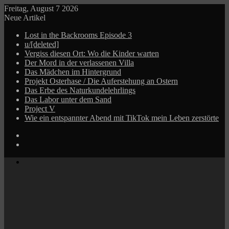
Freitag, August 7 2026
Neue Artikel
Lost in the Backrooms Episode 3
u/[deleted]
Vergiss diesen Ort: Wo die Kinder warten
Der Mord in der verlassenen Villa
Das Mädchen im Hintergrund
Projekt Osterhase / Die Auferstehung an Ostern
Das Erbe des Naturkundelehrlings
Das Labor unter dem Sand
Project V
Wie ein entspannter Abend mit TikTok mein Leben zerstörte
Log
In
Zufälliger
Beitrag
Menü