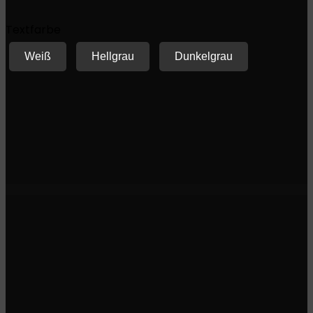
Textfarbe
Weiß
Hellgrau
Dunkelgrau