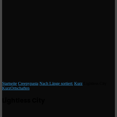
Startseite
/
Creepypasta
/
Nach Länge sortiert:
/
Kurz
/
Lightless City
Kurz
Ortschaften
Lightless City