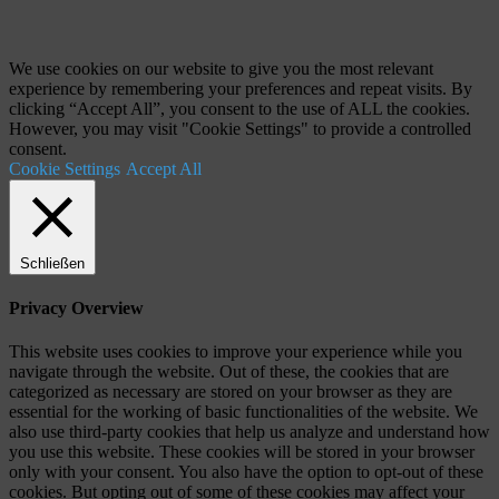
"Zurück
zum
Anfang"
We use cookies on our website to give you the most relevant
experience by remembering your preferences and repeat visits. By
clicking “Accept All”, you consent to the use of ALL the cookies.
However, you may visit "Cookie Settings" to provide a controlled
consent.
Cookie Settings
Accept All
Schließen
Privacy Overview
This website uses cookies to improve your experience while you
navigate through the website. Out of these, the cookies that are
categorized as necessary are stored on your browser as they are
essential for the working of basic functionalities of the website. We
also use third-party cookies that help us analyze and understand how
you use this website. These cookies will be stored in your browser
only with your consent. You also have the option to opt-out of these
cookies. But opting out of some of these cookies may affect your