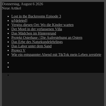
Donnerstag, August 6 2026
Neue Artikel
Lost in the Backrooms Episode 3
u/[deleted]
Vergiss diesen Ort: Wo die Kinder warten
Der Mord in der verlassenen Villa
Das Mädchen im Hintergrund
Projekt Osterhase / Die Auferstehung an Ostern
Das Erbe des Naturkundelehrlings
Das Labor unter dem Sand
Project V
Wie ein entspannter Abend mit TikTok mein Leben zerstörte
Log
In
Zufälliger
Beitrag
Menü