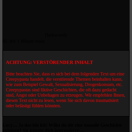
Darkwoody
0
301
1 Minute lesen
ACHTUNG: VERSTÖRENDER INHALT
Bitte beachten Sie, dass es sich bei dem folgenden Text um eine
Creepypasta handelt, die verstörende Themen beinhalten kann,
wie zum Beispiel Gewalt, Sexualisierung, Drogenkonsum, etc.
Creepypastas sind fiktive Geschichten, die oft dazu gedacht
sind, Angst oder Unbehagen zu erzeugen. Wir empfehlen Ihnen,
diesen Text nicht zu lesen, wenn Sie sich davon traumatisiert
oder belästigt fühlen könnten.
Lucy… Ja das bin ich! Willst du dir eine toooolle Geschichte
anhören? Sie könnte dich interessieren…