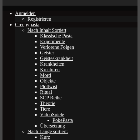
Anmelden
Registrieren
Creepypasta
Nach Inhalt Sortiert
Klassische Pasta
Experimente
Verlorene Folgen
Geister
Geisteskrankheit
Krankheiten
Kreaturen
Mord
Objekte
Plottwist
Ritual
SCP Reihe
Theorie
Tiere
VideoSpiele
PokePasta
Übersetzung
Nach Länge sortiert:
Kurz