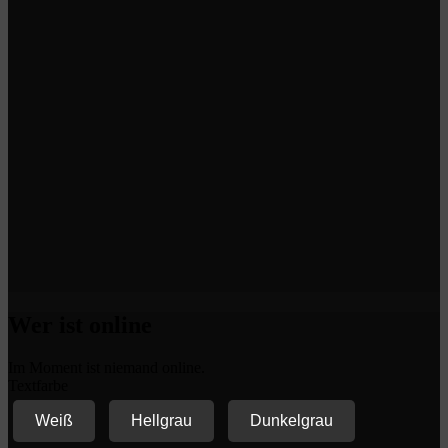
Wer ist online
Im Moment ist niemand online.
Textfarbe
Weiß
Hellgrau
Dunkelgrau