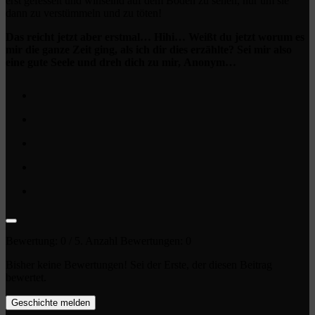
erst gefesselt und winselnd auf dem Boden zu sehen, nur um sie
dann zu verstümmeln und zu töten!
Das reicht jetzt aber erstmal… Hihi… Weißt du jetzt worum es
mir die ganze Zeit ging, als ich dir dies erzählte? Sei mir also
eine gute Seele und dreh dich zu mir, Anonym…
Bewertung:
0
/ 5. Anzahl Bewertungen:
0
Bisher keine Bewertungen! Sei der Erste, der diesen Beitrag
bewertet.
Geschichte melden