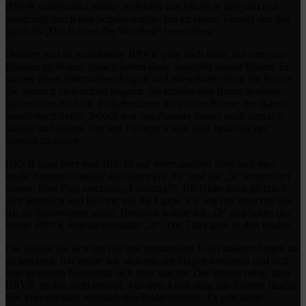
BRVR schien das Gleiche zu fühlen wie ich als er langsam und
vorsichtig durch den Schnee stapfte, hin zu einem Tempel den das
Spiel als „Die Ruinen der Wahrheit“ bezeichnete.
Drinnen war es stockfinster. BRVR ging nach links, nur um zwei
Blumen zu finden, jedoch hatten diese Augäpfel anstatt Blüten. Er
startete einen elektrischen Angriff und erleuchtete damit die Blume
die dadurch zu leuchten begann. Sie erhellte den Raum in einen
dunkelroten Farbton. Er beleuchtete die andere Blume, der Raum
wurde noch heller. Jedoch war das Zimmer immer noch ziemlich
dunkel und düster. Der rote Farbton schien alles bedrohlicher
werden zu lassen.
BRVR ging über eine Brücke auf deren anderer Seite sich eine
große Steintafel befand auf denen ein „O“ und ein „X“ eingraviert
waren. Eine Frag erschien: „Erlösung?“. Ich fühlte mich plötzlich
sehr ängstlich und biss mir auf die Lippe. Ich war mir unsicher wie
ich sie beantworten sollte. Dennoch wählte ich „O“ und hoffte das
Beste. BRVR drückte ebenfalls „O“. Die Tafel sank in den Boden.
Die Säulen die sich um das nun entstandene Loch rankten fingen an
zu leuchten. Ich spürte wie sich mir der Magen umdrehte und sich
eine gewissen Nervosität sich breit machte. Der Boden bebte, aber
BRVR zuckte nicht einmal. Aus dem Loch stieg das finstere Jirachi.
Ein Text erschien oberhalb des Bildschirmes: „Es gibt keine