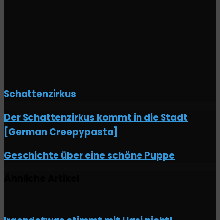
Mail
teilen
Schattenzirkus
Der
Der Schattenzirkus kommt in die Stadt
Schattenzirkus
[German Creepypasta]
kommt
in
die
Geschichte
Geschichte über eine schöne Puppe
Stadt
über
[German
eine
Creepypasta]
Ähnliche Artikel
schöne
Puppe