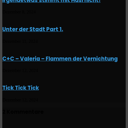
Irgendetwas stimmt mit Hasi nicht!
Dezember 8, 2024
Unter der Stadt Part 1.
Dezember 11, 2024
C+C – Valeria – Flammen der Vernichtung
Dezember 12, 2024
Tick Tick Tick
Dezember 12, 2024
2 Kommentare