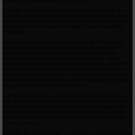
Er seufzte, schaute niedergeschlagen und bedrückt. Er legte die
Puppe ab und lief raus zur Tür, ich folgte ihm. An der Bushaltestelle
angekommen nahmen wir den nächsten Bus zur Kobaltküste. Der
Strand war übersät mit toten und blutigen Körpern, ein perfektes
Urlaubsziel.
Bevor ich mir den Ort näher ansehen konnte, lief BRVR in den
Ozean. Er rannte weit raus, begann dann zu schwimmen und ich
verlor ihn schließlich aus meinem Sichtfeld. Der Bildschirm
verblasste langsam ins Schwarze, dann wieder zurück. Als ich
wieder etwas sehen konnte, war der Himmel erneut in gräulicherem
Ton und alles um mich herum wirkte noch eine Stufe düsterer. Er
kam zurück ans Ufer. Sein Gesicht wirkte ängstlich. Eine Meldung
erschien oben auf dem Bildschirm: „BRVR versuchte den Schmerz
wegzuspülen, aber es hat nicht funktioniert.“
Er ging zurück zum Bus, schaute sich alle paar Sekunden um, als
hätte er etwas schreckliches dort gesehen und das es wiederkommen
würde um ihn zu holen. Nachdem wir aus dem Bus ausgestiegen
waren und zurück zum Haus gingen, sah er ein wenig „paranoid“
aus. Ich selbst fühlte mich ziemlich gut, da das bisher der kürzeste
Ausflug gewesen ist.
Ich wählte das „Pokémon-Mini“, ich hatte zuvor es nicht überprüfen