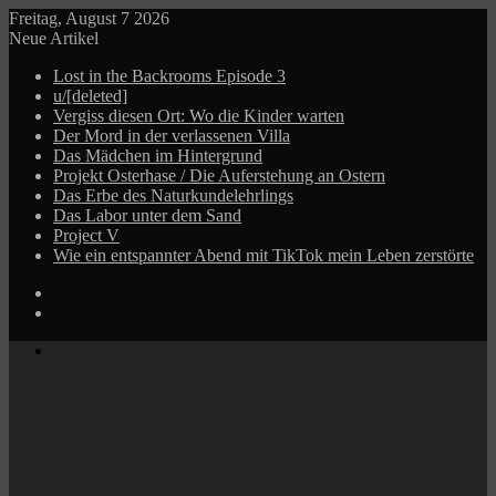
Freitag, August 7 2026
Neue Artikel
Lost in the Backrooms Episode 3
u/[deleted]
Vergiss diesen Ort: Wo die Kinder warten
Der Mord in der verlassenen Villa
Das Mädchen im Hintergrund
Projekt Osterhase / Die Auferstehung an Ostern
Das Erbe des Naturkundelehrlings
Das Labor unter dem Sand
Project V
Wie ein entspannter Abend mit TikTok mein Leben zerstörte
Log
In
Zufälliger
Beitrag
Menü