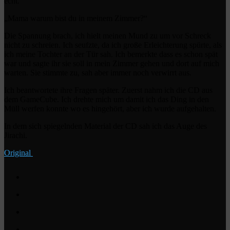
echt.
„Mama warum bist du in meinem Zimmer?“
Die Spannung brach, ich hielt meinen Mund zu um vor Schreck
nicht zu schreien. Ich seufzte, da ich große Erleichterung spürte, als
ich meine Tochter an der Tür sah. Ich bemerkte dass es schon spät
war und sagte ihr sie soll in mein Zimmer gehen und dort auf mich
warten. Sie stimmte zu, sah aber immer noch verwirrt aus.
Ich beantwortete ihre Fragen später. Zuerst nahm ich die CD aus
dem GameCube. Ich drehte mich um damit ich das Ding in den
Müll werfen konnte wo es hingehört, aber ich wurde aufgehalten.
In dem sich spiegelnden Material der CD sah ich das Auge des
Jirachi.
Original