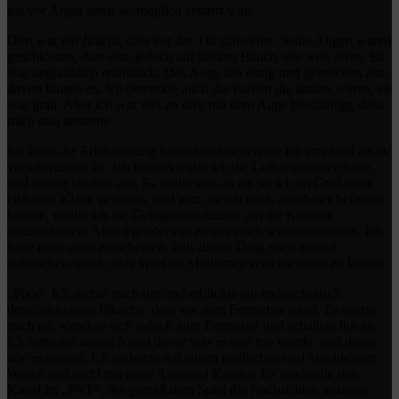
ich vor Angst sonst womöglich erstarrt wäre.
Dort war ein Jirachi, dass vor der Tür schwebte. Seine Augen waren
geschlossen, dass eine jedoch auf seinem Bauch war weit offen. Es
war unglaublich realistisch. Das Auge sah rissig und gebrochen aus,
davon blutete es. Ich bemerkte auch die Farben die anders waren, es
war grau. Aber ich war viel zu sehr mit dem Auge beschäftigt, dass
mich nun anstarrte.
Ich kann die Erleichterung kaum beschrieben die ich empfand als es
verschwunden ist. Ich bemerkte das ich die Luft angehalten hatte,
und atmete sie nun aus. Es fühlte sich an als sei ich im Griff einer
eiskalten Klaue gewesen, und jetzt, da ich mich aus dieser befreien
konnte, wollte ich die Gelegenheit nutzen um die Konsole
auszuschalten. Aber irgendetwas zwang mich weiterzumachen. Ich
habe mich dazu entscheiden, falls dieses Ding noch einmal
auftauchen würde, das Spiel im Mülleimer verschwinden zu lassen.
„Pika“. Ich drehte mich um und erblickte ein melancholisch
dreinblickendes Pikachu, dass vor dem Fernseher stand. Es starrte
mich an, wendete sich jedoch zum Fernseher und schaltete ihn an.
Ich hatte ein wenig Angst davor was es nun tun würde, und davor
wie es aussah. Ich rechnete mit einem niedlichen und knuddeligen
Wesen und nicht mit einer Augapfel Kreatur. Es wechselte den
Kanal zu „PNF“, der gemäß dem Spiel die Nachrichten anzeigte.