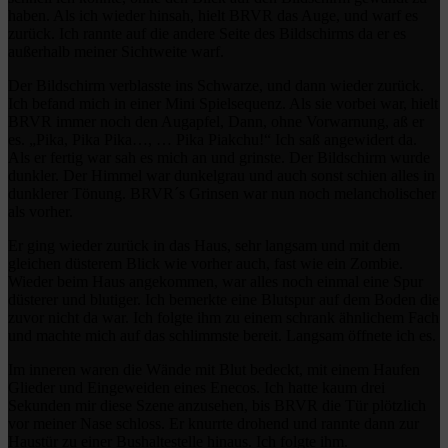
haben. Als ich wieder hinsah, hielt BRVR das Auge, und warf es
zurück. Ich rannte auf die andere Seite des Bildschirms da er es
außerhalb meiner Sichtweite warf.
Der Bildschirm verblasste ins Schwarze, und dann wieder zurück.
Ich befand mich in einer Mini Spielsequenz. Als sie vorbei war, hielt
BRVR immer noch den Augapfel, Dann, ohne Vorwarnung, aß er
es. „Pika, Pika Pika…, … Pika Piakchu!“ Ich saß angewidert da.
Als er fertig war sah es mich an und grinste. Der Bildschirm wurde
dunkler. Der Himmel war dunkelgrau und auch sonst schien alles in
dunklerer Tönung. BRVR´s Grinsen war nun noch melancholischer
als vorher.
Er ging wieder zurück in das Haus, sehr langsam und mit dem
gleichen düsterem Blick wie vorher auch, fast wie ein Zombie.
Wieder beim Haus angekommen, war alles noch einmal eine Spur
düsterer und blutiger. Ich bemerkte eine Blutspur auf dem Boden die
zuvor nicht da war. Ich folgte ihm zu einem schrank ähnlichem Fach
und machte mich auf das schlimmste bereit. Langsam öffnete ich es.
Im inneren waren die Wände mit Blut bedeckt, mit einem Haufen
Glieder und Eingeweiden eines Enecos. Ich hatte kaum drei
Sekunden mir diese Szene anzusehen, bis BRVR die Tür plötzlich
vor meiner Nase schloss. Er knurrte drohend und rannte dann zur
Haustür zu einer Bushaltestelle hinaus. Ich folgte ihm.