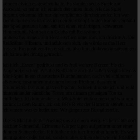
können als ich es gesehen hatte. Es standen sechs Spiele zur
Auswahl, so nahm ich einfach das unten links. Als das Spiel
begann, erkannte ich nur ein verglitchtes durcheinander. Ich war
ziemlich überrascht, dass ich den Startknopf finden konnte.. Sobald
das Spiel gestartet hatte, sah ich einen einfarbigen, schwarzen
Hintergrund. Man sah ein Gebiss mit Reißzähnen
umherschwimmen. Ein Herz erschien unter ihm, ich drückte A. Die
Reißzähne öffneten, und schlossen sich, als würde es das Herz
fressen. Ein positiver Ton erschien, also bin ich davon ausgegangen
ich hätte alles richtig gemacht.
Ich hielt „Essen“ gedrückt und es fraß weitere Herzen, bis ein
Augapfel erschien. Als die Reißzähne auch das aßen verglitchte das
Mini-Spiel in ein chaotisches Durcheinander, noch viel schlimmer
als zuvor, zusammen mit einem hohen Pfeifton, dass mein
Trommelfell fast zum platzen brachte. Schnell drückte ich und wild
hintereinander sämtliche Tasten um diesem grausigen Ton zu
entfliehen. Ich konnte diesem Mini-Spiel entkommen und war nun
zurück in dem Raum. Ich sah BRVR vor der Hintertür stehen, und
ich wusste was es bedeutete. Wir gingen zur Bushaltestelle.
Dieses Mal führte der Ausflug uns zu einem Berg. Es herrschte dort
seichter Schneefall. Erfrorene Körper lagen aufgetürmt unter einer
dünnen Schneedecke. Ich fühlte mich hier furchtbar traurig. Es war
nicht grotesk oder brutal, sondern alles schien eher wie ein Friedhof.