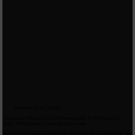
Pokemon Dead Channel
aussehender Pikachu-Kopf als Fernsehgerät. Kein Wunder das
meine Tochter immer wieder geschrien hatte.
Nachdem ich meinen anfänglichen Brechreiz überwunden hatte, sah