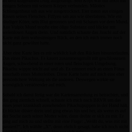
an dem kragenarten Ding aufgehängt. Sein Kopf war nur noch mit
einigen Sehnen mit seinem Körper verbunden. Milotics
Schlangenhaut sah aus wie ausgetrocknet. Eier traten aus einigen
Rissen seines Fleisches. Fiffyen sah aus wie überfahren. Wie ein
räudiger Köter, sein Blut geronnen und mit Schaum vor dem Mund.
Aus Vulpix Mund tropfte eine ölige Substanz und blickte mit
seelenlosen Augen drein. Und natürlich schaute das Jirachi auf der
Karte mit dem wahnsinnigen Blick, an den ich mich immer noch
nicht ganz gewöhnt hatte.
Aber eine Karte lies es mir wirklich kalt den Rücken hinunterlaufen.
Das eines Pikachus. Es kauert zusammengerollt mit geschlossenen
Augen, schwebend in einer roten und fleischigen Umgebung.
Pikachu wippte leicht auf und ab. Es erinnert mich an einen Fötus
innerhalb eines Mutterleibes. Diese Karte hatte auf mich eine eher
persönlichere Wirkung als die anderen. Deswegen wirkte sie
womöglich verstörender auf mich.
Sobald ich damit fertig war die Kartensammlung zu betrachten, und
das ging ziemlich schnell, schaute ich mich nach BRVR um das
eines jener krankhaft aussehenden Pikachupuppen in der Hand hält.
Er blickte düster drein und ging etwas hin und her, als wenn es auf
der Suche nach seiner Mutter wäre, dann drehte er sich zu mir. Er
ging auf mich zu und stellte mir eine Frage: „Weißt du, was mit mir
passiert?“. Ich wählte „X“, denn ehrlich gesagt, habe ich noch nicht
wirklich viel Ahnung was hier vor sich geht.