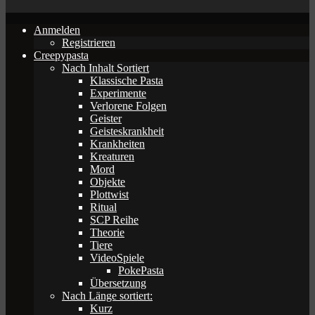
Anmelden
Registrieren
Creepypasta
Nach Inhalt Sortiert
Klassische Pasta
Experimente
Verlorene Folgen
Geister
Geisteskrankheit
Krankheiten
Kreaturen
Mord
Objekte
Plottwist
Ritual
SCP Reihe
Theorie
Tiere
VideoSpiele
PokePasta
Übersetzung
Nach Länge sortiert:
Kurz