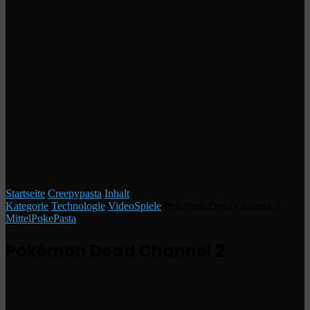
Startseite
/
Creepypasta
/
Inhalt
Kategorie
/
Technologie
/
VideoSpiele
/
Pokémon Dead Channel 2
Mittel
PokePasta
Pokémon Dead Channel 2