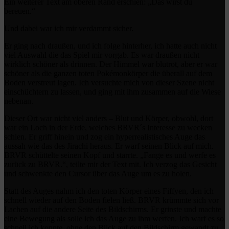
Ein weiterer Text am oberen Rand erschien: „Das wirst du
bereuen.“
Und dabei war ich mir verdammt sicher.
Er ging nach draußen, und ich folge hinterher, ich hatte auch nicht
viel Auswahl die das Spiel mir vorgab. Es war draußen nicht
wirklich schöner als drinnen. Der Himmel war blutrot, aber er war
schöner als die ganzen toten Pokémonkörper die überall auf dem
Boden verstreut lagen. Ich versuchte mich von dieser Szene nicht
einschüchtern zu lassen, und ging mit ihm zusammen auf die Wiese
nebenan.
Dieser Ort war nicht viel anders – Blut und Körper, obwohl, dort
war ein Loch in der Erde, welches BRVR´s Interesse zu wecken
schien. Er griff hinein und zog ein hyperrealistisches Auge das
aussah wie das des Jirachi heraus. Er warf seinen Blick auf mich.
BRVR schüttelte seinen Kopf und starrte. „Fange es und werfe es
zurück zu BRVR.“, teilte mir der Text mit. Ich verzog das Gesicht
und schwenkte den Cursor über das Auge um es zu holen.
Statt des Auges nahm ich den toten Körper eines Fiffyen, den ich
schnell wieder auf den Boden fielen ließ. BRVR krümmte sich vor
Lachen auf die andere Seite des Bildschirms. Er grinste und machte
eine Bewegung als solle ich das Auge zu ihm werfen. Ich warf es so
schnell ich konnte, ohne den Blick auf den Bildschirm gewandt zu