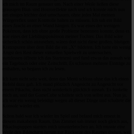
ich mich im Raum genauer um. Nach einer Weile ließen diese
grausigen Blut- und Horroreffekte nach und ich konnte mich nun
um einiges leichter dort umschauen, ohne jedes Mal meinen
Würgereflex unter Kontrolle halten zu müssen. Ich sah ein Bild
eines Jirachi an einer Wand hängen. Es war eines der wenigen
Pokémon, dass ich ohne große Probleme benennen konnte, denn es
war eines der Lieblingspokémon meiner Tochter. Das Bild wäre
sicherlich schön anzusehen, wären dort nicht diese großen, blutigen
Kratzspuren über dem Bild die ein „X“ bildeten. Ich hatte ein wenig
Angst den Rest dieser virtuellen Spielwelt zu untersuchen,
stattdessen öffnete ich das Startmenü und fand etwas das aussah wie
ein Tagebuch oder eine Zeitschrift. Es schienen mehrere Einträge zu
enthalten, so begann ich zu lesen.
Ich kam nicht sehr weit, denn das Menü schloss ohne das ich einen
Befehl dazu gab. Ich stand plötzlich Angesicht zu Angesicht vor
einem Pikachu, dass nicht sonderlich glücklich aussah. Es funkelte
mich an, und der GameCube schaltete sich von selbst aus. Nun ja,
ich war ein wenig beleidigt wegen all dieser Dinge und schaltete die
Konsole wieder ein.
Schon bald war ich wieder im Spiel und befand mich erneut in
diesem makaberen Raum. Das Zimmer sah immer noch gleich aus,
Pikachupuppen starrten mich ununterbrochen an. Ich musste eine
Weile den Bildschirm herum zur Rückseite des Raumes drehen, weil