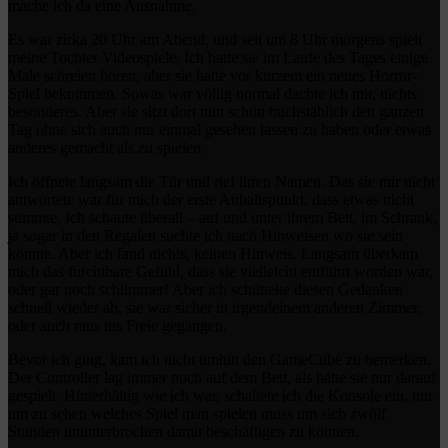
mache ich da eine Ausnahme.
Es war zirka 20 Uhr am Abend, und seit um 8 Uhr morgens spielt
meine Tochter Videospiele. Ich hatte sie im Laufe des Tages einige
Male schreien hören, aber sie hatte vor kurzem ein neues Horror-
Spiel bekommen. Sowas war völlig normal dachte ich mir, nichts
besonderes. Aber sie sitzt dort nun schon buchstäblich den ganzen
Tag ohne sich auch nur einmal gesehen lassen zu haben oder etwas
anderes gemacht als zu spielen.
Ich öffnete langsam die Tür und rief ihren Namen. Das sie mir nicht
antwortete war für mich der erste Anhaltspunkt, dass etwas nicht
stimmte. Ich schaute überall – auf und unter ihrem Bett, im Schrank,
ja sogar in den Regalen suchte ich nach Hinweisen wo sie sein
könnte. Aber ich fand nichts, keinen Hinweis. Langsam überkam
mich das furchtbare Gefühl, dass sie vielleicht entführt worden war,
oder gar noch schlimmer! Aber ich schüttelte diesen Gedanken
schnell wieder ab, sie war sicher in irgendeinem anderen Zimmer,
oder auch raus ins Freie gegangen.
Bevor ich ging, kam ich nicht umhin den GameCube zu bemerken.
Der Controller lag immer noch auf dem Bett, als hätte sie nur darauf
gespielt. Hinterhältig wie ich war, schaltete ich die Konsole ein, nur
um zu sehen welches Spiel man spielen muss um sich zwölf
Stunden ununterbrochen damit beschäftigen zu können.