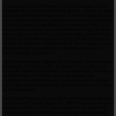
Es zoomte auf ein Enten Pokemon, welches nichts sagte oder tat.
Ich glaube dieses Pokemon wird Enton genannt, während ich spielte
kam mein altes Pokémonwissen zurück. Das Bild veränderte sich zu
einem Nachrichtensender, es zeigte das Jirachi über eine überflutete,
hochrote, Kadaver übersäte Wiese, einen brennenden Wald, einen
blutigen Strand und einen toten, schneebedeckten Berg. Es wurde
dafür gesorgt, dass die Bilder aus möglichst vielen, verschiedenen
Winkeln und Perspektiven gezeigt wurden. Das Jirachi stoppte in
der Mitte der Finsternis und starrte mich an. Entons Augen wurden
plötzlich schwarz, es wandte sich an den Bildschirm und eine
Textfeld erschien: „Speichern X“
Das Pikachu wechselte zügig auf den „Eierkanal“, was auch immer
das sein soll. Es war ein weißes, wackelndes Ei zu sehen, um es
herum eine endlose, leere Finsternis. Dieses hatte Risse, Blut strömte
aus ihnen heraus. Es wackelte hin und her, langsam, fast
schmerzhaft. Ich wollte nicht wissen was aus diesem Ei schlüpfen
würde, und anscheinend dachte das Pikachu ähnliches und schaltete
das Fernsehgerät ab.
Zurück in der Mitte des Raumes, verriss der Bildschirm hinter dem
Pikachu und ein Textfeld ploppte auf: „BRVR will wissen ob du mit
ihm spielen willst? (O) (X)“. Dabei stand (O) für Ja, und (X) für
Nein. Ich wählte (O). BRVR grinste und zeigte seine Reißzähne.