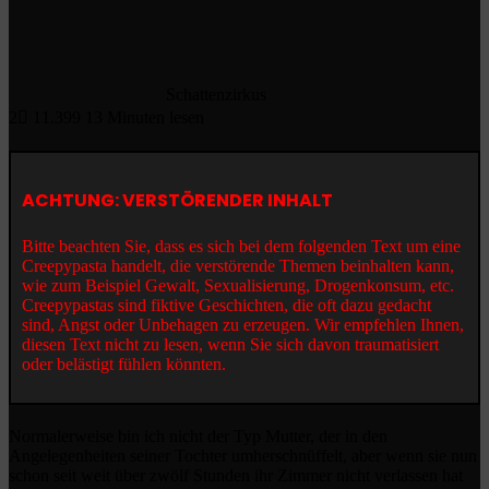
Schattenzirkus
2
11.399
13 Minuten lesen
ACHTUNG: VERSTÖRENDER INHALT
Bitte beachten Sie, dass es sich bei dem folgenden Text um eine
Creepypasta handelt, die verstörende Themen beinhalten kann,
wie zum Beispiel Gewalt, Sexualisierung, Drogenkonsum, etc.
Creepypastas sind fiktive Geschichten, die oft dazu gedacht
sind, Angst oder Unbehagen zu erzeugen. Wir empfehlen Ihnen,
diesen Text nicht zu lesen, wenn Sie sich davon traumatisiert
oder belästigt fühlen könnten.
Normalerweise bin ich nicht der Typ Mutter, der in den
Angelegenheiten seiner Tochter umherschnüffelt, aber wenn sie nun
schon seit weit über zwölf Stunden ihr Zimmer nicht verlassen hat