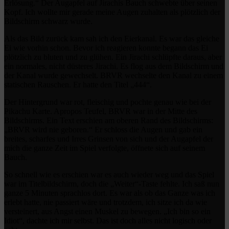
Erlösung.“ Der Augapfel auf Jirachis Bauch schwebte über seinen
Kopf. Ich wollte mir gerade meine Augen zuhalten als plötzlich der
Bildschirm schwarz wurde.
Als das Bild zurück kam sah ich den Eierkanal. Es war das gleiche
Ei wie vorhin schon. Bevor ich reagieren konnte begann das Ei
plötzlich zu bluten und zu glühen. Ein Jirachi schlüpfte daraus, aber
ein normales, nicht düsteres Jirachi. Es flog aus dem Bildschirm und
der Kanal wurde gewechselt. BRVR wechselte den Kanal zu einem
statischen Rauschen. Er hatte den Titel „444“.
Der Hintergrund war rot, fleischig und pochte genau wie bei der
Pikachu Karte. Apropos Teufel, BRVR war in der Mitte des
Bildschirms. Ein Text erschien am oberen Rand des Bildschirms:
„BRVR wird nie geboren.“ Er schloss die Augen und gab ein
breites, scharfes und Irres Grinsen von sich und der Augapfel der
mich die ganze Zeit im Spiel verfolgte, öffnete sich auf seinem
Bauch.
So schnell wie es erschien war es auch wieder weg und das Spiel
war im Titelbildschirm, doch die „Weiter“-Taste fehlte. Ich saß nun
ganze 5 Minuten sprachlos dort. Es war als ob das Ganze was ich
erlebt hatte, nie passiert wäre und trotzdem, ich sitze ich da wie
versteinert, aus Angst einen Muskel zu bewegen. „Ich bin so ein
Idiot“, dachte ich mir selbst. Das ist doch alles nicht logisch oder