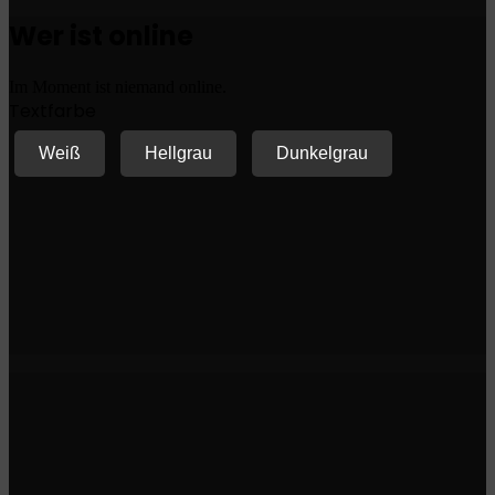
Wer ist online
Im Moment ist niemand online.
Textfarbe
Weiß
Hellgrau
Dunkelgrau