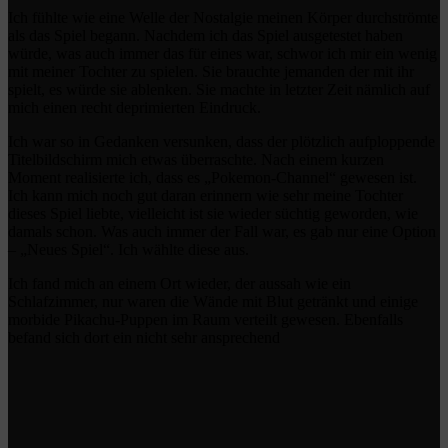
Ich fühlte wie eine Welle der Nostalgie meinen Körper durchströmte
als das Spiel begann. Nachdem ich das Spiel ausgetestet haben
würde, was auch immer das für eines war, schwor ich mir ein wenig
mit meiner Tochter zu spielen. Sie brauchte jemanden der mit ihr
spielt, es würde sie ablenken. Sie machte in letzter Zeit nämlich auf
mich einen recht deprimierten Eindruck.
Ich war so in Gedanken versunken, dass der plötzlich aufploppende
Titelbildschirm mich etwas überraschte. Nach einem kurzen
Moment realisierte ich, dass es „Pokemon-Channel“ gewesen ist.
Ich kann mich noch gut daran erinnern wie sehr meine Tochter
dieses Spiel liebte, vielleicht ist sie wieder süchtig geworden, wie
damals schon. Was auch immer der Fall war, es gab nur eine Option
– „Neues Spiel“. Ich wählte diese aus.
Ich fand mich an einem Ort wieder, der aussah wie ein
Schlafzimmer, nur waren die Wände mit Blut getränkt und einige
morbide Pikachu-Puppen im Raum verteilt gewesen. Ebenfalls
befand sich dort ein nicht sehr ansprechend