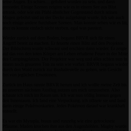
seine Augen. Es schien… gefoltert worden zu sein, und dann
ermordet. Einige Szenen zeigten wie es in einem See aus Blut
ertrank, oder wie ein Pfahl-ähnlicher Gegenstand durch seinen
Magen gebohrt und an der Decke aufgehängt wurde. Ich sah auch
noch einige andere furchtbare Szenen. Man konnte sehen wie es litt,
aber es konnte einfach nicht sterben, egal was passiert.
Wieder zurück auf dem Boden, begann BRVR sich für einen
Angriff bereit zu machen. Er feuerte einen Blitz auf den Projektor.
Der Bildschirm wurde schwarz und erschien dann wieder. Er zeigte
auf das von den toten Körper am Leben erhaltene Feuer in der Mitte
des Campingplatzes. Der Projektor war weg und alles schien nun in
einem noch graueren Ton zu sein wie vorher. BRVR begann wieder
durch den Wald zurück zur Bushaltestelle zu gehen, sein Gesicht
frei von jeglichen Emotionen.
Zurück im Haus rannte BRVR herum und ich wollte meine Zeit bis
zu unserem nächsten Ausflug nutzen um mich umzusehen. Also
schaute ich mich im Raum um. Ich war nun völlig Immun gegen
den Innenraum. Ich fand eine Verpackung. ich öffnete sie und fand
darin einige Pokémonkarten. Jedes Pokémon darauf war krankhaft
entstellt.
Es war ein Myrapla, braun und runzelig wie eine getrocknete
Pflaume. Maden krochen ihm aus den Augenhöhlen. Magby wurde