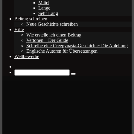
Mittel
Lange
Sehr Lang
Beitrag schreiben
Neue Geschichte schreiben
Hilfe
Wie erstelle ich einen Beitrag
Vertonen – Der Guide
Schreibe eine Creepypasta-Geschichte: Die Anleitung
Englische Autoren für Übersetzungen
Wettbewerbe
Zufälliger
Beitrag
Suche
nach