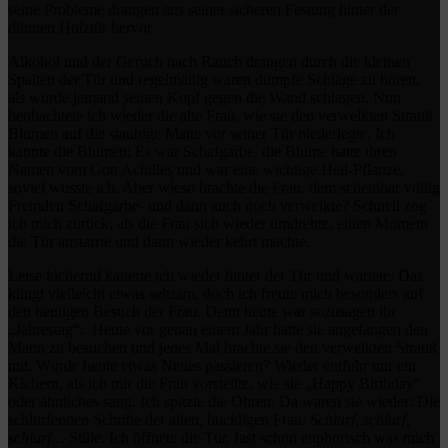
seine Probleme drangen aus seiner sicheren Festung hinter der
dünnen Holztür hervor.
Alkohol und der Geruch nach Rauch drangen durch die kleinen
Spalten der Tür und regelmäßig waren dumpfe Schläge zu hören,
als würde jemand seinen Kopf gegen die Wand schlagen. Nun
beobachtete ich wieder die alte Frau, wie sie den verwelkten Strauß
Blumen auf die staubige Matte vor seiner Tür niederlegte. Ich
kannte die Blumen: Es war Schafgarbe, die Blume hatte ihren
Namen vom Gott Achilles und war eine wichtige Heil-Pflanze,
soviel wusste ich. Aber wieso brachte die Frau, dem scheinbar völlig
Fremden Schafgarbe- und dann auch noch verwelkte? Schnell zog
ich mich zurück, als die Frau sich wieder umdrehte, einen Moment
die Tür anstarrte und dann wieder kehrt machte.
Leise kichernd kauerte ich wieder hinter der Tür und wartete. Das
klingt vielleicht etwas seltsam, doch ich freute mich besonders auf
den heutigen Besuch der Frau. Denn heute war sozusagen ihr
„Jahrestag“: Heute vor genau einem Jahr hatte sie angefangen den
Mann zu besuchen und jedes Mal brachte sie den verwelkten Strauß
mit. Würde heute etwas Neues passieren? Wieder entfuhr mir ein
Kichern, als ich mir die Frau vorstellte, wie sie „Happy Birthday“
oder ähnliches sang. Ich spitzte die Ohren. Da waren sie wieder: Die
schlurfenden Schritte der alten, buckligen Frau.
Schlurf, schlurf,
schlurf…
Stille. Ich öffnete die Tür, fast schon euphorisch was mich