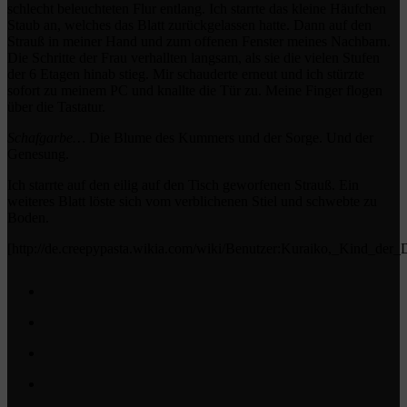
schlecht beleuchteten Flur entlang. Ich starrte das kleine Häufchen
Staub an, welches das Blatt zurückgelassen hatte. Dann auf den
Strauß in meiner Hand und zum offenen Fenster meines Nachbarn.
Die Schritte der Frau verhallten langsam, als sie die vielen Stufen
der 6 Etagen hinab stieg. Mir schauderte erneut und ich stürzte
sofort zu meinem PC und knallte die Tür zu. Meine Finger flogen
über die Tastatur.
Schafgarbe…
Die Blume des Kummers und der Sorge. Und der
Genesung.
Ich starrte auf den eilig auf den Tisch geworfenen Strauß. Ein
weiteres Blatt löste sich vom verblichenen Stiel und schwebte zu
Boden.
[http://de.creepypasta.wikia.com/wiki/Benutzer:Kuraiko,_Kind_der_