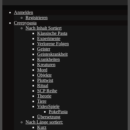
Anmelden
Registrieren
Creepypasta
Nach Inhalt Sortiert
Klassische Pasta
Experimente
Verlorene Folgen
Geister
Geisteskrankheit
Krankheiten
Kreaturen
Mord
Objekte
Plottwist
Ritual
SCP Reihe
Theorie
Tiere
VideoSpiele
PokePasta
Übersetzung
Nach Länge sortiert:
Kurz