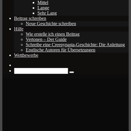
Mittel
Lange
Sehr Lang
Beitrag schreiben
Neue Geschichte schreiben
Hilfe
Wie erstelle ich einen Beitrag
Vertonen – Der Guide
Schreibe eine Creepypasta-Geschichte: Die Anleitung
Englische Autoren für Übersetzungen
Wettbewerbe
Zufälliger
Beitrag
Suche
nach