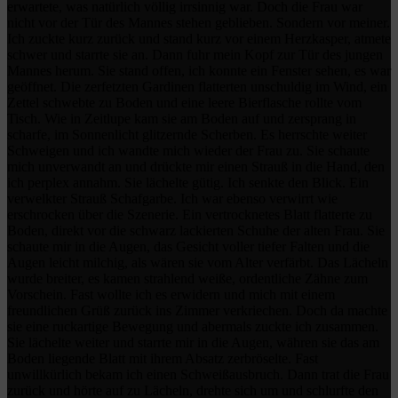
erwartete, was natürlich völlig irrsinnig war. Doch die Frau war
nicht vor der Tür des Mannes stehen geblieben. Sondern vor meiner.
Ich zuckte kurz zurück und stand kurz vor einem Herzkasper, atmete
schwer und starrte sie an. Dann fuhr mein Kopf zur Tür des jungen
Mannes herum. Sie stand offen, ich konnte ein Fenster sehen, es war
geöffnet. Die zerfetzten Gardinen flatterten unschuldig im Wind, ein
Zettel schwebte zu Boden und eine leere Bierflasche rollte vom
Tisch. Wie in Zeitlupe kam sie am Boden auf und zersprang in
scharfe, im Sonnenlicht glitzernde Scherben. Es herrschte weiter
Schweigen und ich wandte mich wieder der Frau zu. Sie schaute
mich unverwandt an und drückte mir einen Strauß in die Hand, den
ich perplex annahm. Sie lächelte gütig. Ich senkte den Blick. Ein
verwelkter Strauß Schafgarbe. Ich war ebenso verwirrt wie
erschrocken über die Szenerie. Ein vertrocknetes Blatt flatterte zu
Boden, direkt vor die schwarz lackierten Schuhe der alten Frau. Sie
schaute mir in die Augen, das Gesicht voller tiefer Falten und die
Augen leicht milchig, als wären sie vom Alter verfärbt. Das Lächeln
wurde breiter, es kamen strahlend weiße, ordentliche Zähne zum
Vorschein. Fast wollte ich es erwidern und mich mit einem
freundlichen Grüß zurück ins Zimmer verkriechen. Doch da machte
sie eine ruckartige Bewegung und abermals zuckte ich zusammen.
Sie lächelte weiter und starrte mir in die Augen, währen sie das am
Boden liegende Blatt mit ihrem Absatz zerbröselte. Fast
unwillkürlich bekam ich einen Schweißausbruch. Dann trat die Frau
zurück und hörte auf zu Lächeln, drehte sich um und schlurfte den