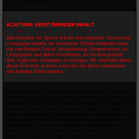
0
272
3 Minuten lesen
ACHTUNG: VERSTÖRENDER INHALT
Bitte beachten Sie, dass es sich bei dem folgenden Text um eine
Creepypasta handelt, die verstörende Themen beinhalten kann,
wie zum Beispiel Gewalt, Sexualisierung, Drogenkonsum, etc.
Creepypastas sind fiktive Geschichten, die oft dazu gedacht
sind, Angst oder Unbehagen zu erzeugen. Wir empfehlen Ihnen,
diesen Text nicht zu lesen, wenn Sie sich davon traumatisiert
oder belästigt fühlen könnten.
Dort stand sie wieder: Die alte Frau mit dem langen, schwarzen
Mantel vor der Tür meines Nachbarn. Jeden Sonntag hörte ich ihre
schlurfenden Schritte, vorbei an meiner eigenen Tür. Es war mir zur
Gewohnheit geworden ihnen zu lauschen. Manchmal wippte ich
sogar im regelmäßigen Takt mit und sobald sie verstummten, steckte
ich meinen Kopf aus der Tür. Mein Nachbar bekam von niemand
anderen Besuch. Er war ein junger, aber verbitterter Mann. Ich
wusste nicht viel über ihn, denn gesehen hatte ihn so gut wie
niemand, nach seinem Einzug vor einem Jahr in unser Haus. Doch