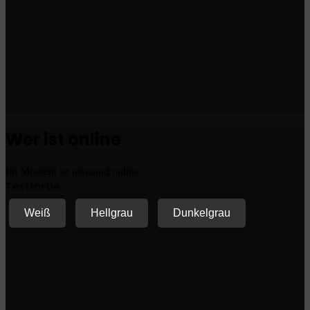
Wer ist online
Im Moment ist niemand online.
Textfarbe
Weiß
Hellgrau
Dunkelgrau