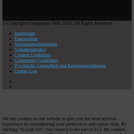
© Copyright Creepypasta Wiki 2026, All Rights Reserved
Impressum
Datenschutz
Nutzungsbedingungen
Verhaltenskodex
Content Guidelines
Community Guidelines
Psychische Gesundheit und Krisenunterstützung
Update Log
X
YouTube
Facebook
X
WhatsApp
Telegram
Schaltfläche
"Zurück
zum
Anfang"
We use cookies on our website to give you the most relevant
experience by remembering your preferences and repeat visits. By
clicking “Accept All”, you consent to the use of ALL the cookies.