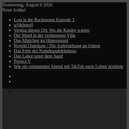
Donnerstag, August 6 2026
Neue Artikel
Lost in the Backrooms Episode 3
u/[deleted]
Vergiss diesen Ort: Wo die Kinder warten
Der Mord in der verlassenen Villa
Das Mädchen im Hintergrund
Projekt Osterhase / Die Auferstehung an Ostern
Das Erbe des Naturkundelehrlings
Das Labor unter dem Sand
Project V
Wie ein entspannter Abend mit TikTok mein Leben zerstörte
Log
In
Zufälliger
Beitrag
Menü