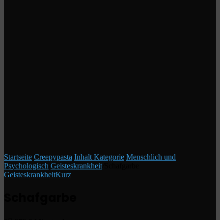
Startseite
/
Creepypasta
/
Inhalt Kategorie
/
Menschlich und
Psychologisch
/
Geisteskrankheit
/
Schafgarbe
Geisteskrankheit
Kurz
Schafgarbe