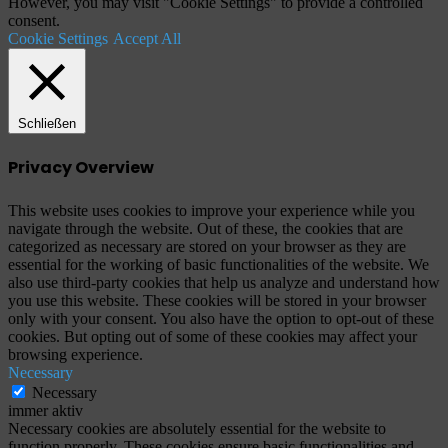
However, you may visit "Cookie Settings" to provide a controlled
consent.
Cookie Settings
Accept All
Schließen
Privacy Overview
This website uses cookies to improve your experience while you
navigate through the website. Out of these, the cookies that are
categorized as necessary are stored on your browser as they are
essential for the working of basic functionalities of the website. We
also use third-party cookies that help us analyze and understand how
you use this website. These cookies will be stored in your browser
only with your consent. You also have the option to opt-out of these
cookies. But opting out of some of these cookies may affect your
browsing experience.
Necessary
Necessary
immer aktiv
Necessary cookies are absolutely essential for the website to
function properly. These cookies ensure basic functionalities and