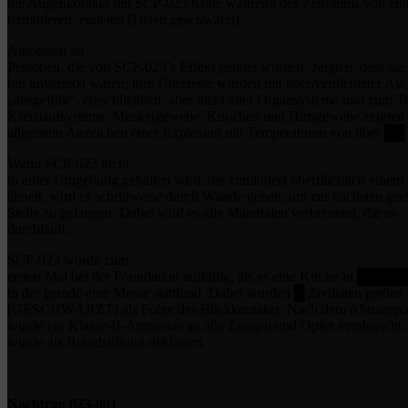
die Augenkontakt mit SCP-023 hatte, während des Zeitraums von ein
terminieren, endeten [Daten geschwärzt].
Autopsien an
Personen, die von SCP-023’s Effekt getötet wurden, zeigten, dass sie
hin unverletzt waren; ihre Überreste wurden mit hochverdichteter As
„ausgefüllt“, einschließlich, aber nicht aller Organsysteme und zum Te
Kreislaufsystems. Muskelgewebe, Knochen und Hirngewebe zeigten
allgemein Anzeichen einer Explosion mit Temperaturen von über ██
Wenn SCP-023 nicht
in einer Umgebung gehalten wird, die zumindest oberflächlich eine
ähnelt, wird es schrittweise durch Wände gehen, um zur nächsten gee
Stelle zu gelangen. Dabei wird es alle Materialen verbrennen, die es
durchläuft.
SCP-023 wurde zum
ersten Mal bei der Foundation auffällig, als es eine Kirche in █████
in der gerade eine Messe stattfand. Dabei wurden █ Zivilisten getötet
[GESCHWÄRZT] als Folge des Blickkontakts. Nach dem Abtranspo
wurde ein Klasse-B-Amnesiac an alle Zeugen und Opfer verabreicht. 
wurde als Brandstiftung deklariert.
Nachtrag 023-001