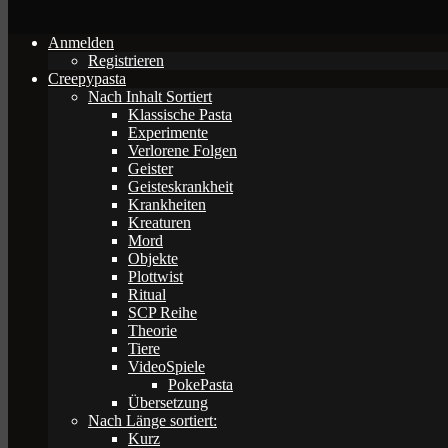
Anmelden
Registrieren
Creepypasta
Nach Inhalt Sortiert
Klassische Pasta
Experimente
Verlorene Folgen
Geister
Geisteskrankheit
Krankheiten
Kreaturen
Mord
Objekte
Plottwist
Ritual
SCP Reihe
Theorie
Tiere
VideoSpiele
PokePasta
Übersetzung
Nach Länge sortiert:
Kurz