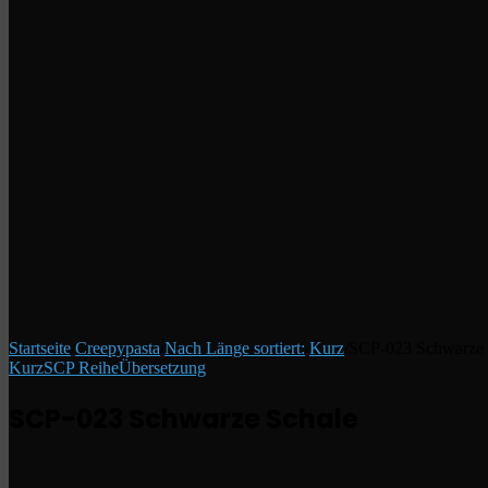
Startseite
/
Creepypasta
/
Nach Länge sortiert:
/
Kurz
/
SCP-023 Schwarze 
Kurz
SCP Reihe
Übersetzung
SCP-023 Schwarze Schale