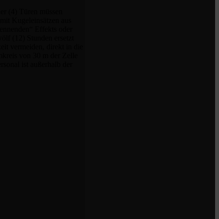
vier (4) Türen müssen
 mit Kugeleinsätzen aus
ennenden“ Effekts oder
ölf (12) Stunden ersetzt
it vermeiden, direkt in die
mkreis von 30 m der Zelle
sonal ist außerhalb der