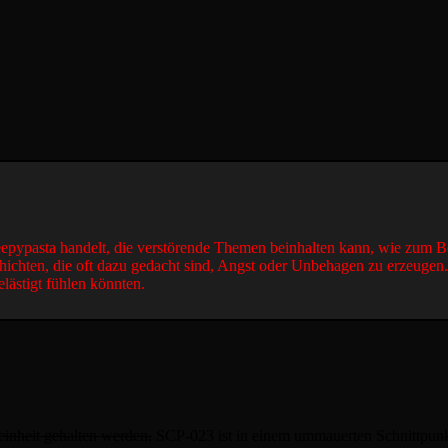
reepypasta handelt, die verstörende Themen beinhalten kann, wie zum B
hichten, die oft dazu gedacht sind, Angst oder Unbehagen zu erzeugen
elästigt fühlen könnten.
nheit gehalten werden.
SCP-023 ist in einem ummauerten Schnittpun