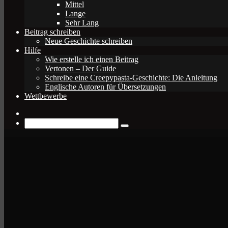
Mittel
Lange
Sehr Lang
Beitrag schreiben
Neue Geschichte schreiben
Hilfe
Wie erstelle ich einen Beitrag
Vertonen – Der Guide
Schreibe eine Creepypasta-Geschichte: Die Anleitung
Englische Autoren für Übersetzungen
Wettbewerbe
Zufälliger
Beitrag
Suche
nach