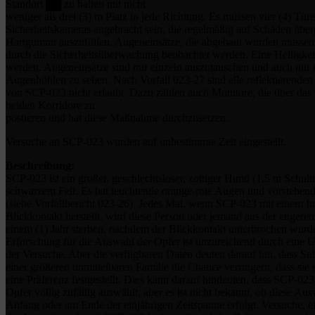
Standort ██ zu halten mit nicht
weniger als drei (3) m Platz in jede Richtung. Es müssen vier (4) Tür
Sicherheitskameras angebracht sein, die regelmäßig auf Schäden übe
Hartgummi auszufüllen. Augeneinsätze, die abgebaut wurden müssen 
durch die Sicherheitsüberwachung beobachtet werden. Eine Helligkeit 
werden. Augeneinsätze sind nur einzeln auszutauschen und auch nur na
Augenhöhlen zu sehen. Nach Vorfall 023-27 sind alle reflektierenden
von SCP-023 nicht erlaubt. Dazu zählen auch Monitore, die über das
beiden Korridore zu
postieren und hat diese Maßnahme durchzusetzen.
Versuche an SCP-023 wurden auf unbestimmte Zeit eingestellt.
Beschreibung:
SCP-023 ist ein großer, geschlechtsloser, zottiger Hund (1,5 m Schult
schwarzem Fell. Es hat leuchtende orange-rote Augen und vorstehen
(siehe Vorfallbericht 023-26). Jedes Mal, wenn SCP-023 mit einem I
Blickkontakt herstellt, wird diese Person oder jemand aus der engeren
einem (1) Jahr sterben, nachdem der Blickkontakt unterbrochen wurd
Erforschung für die Auswahl der Opfer ist unzureichend durch eine 
der Versuche. Aber die verfügbaren Daten deuten darauf hin, dass Sub
einer größeren unmittelbaren Familie die Chance verringern, dass sie
eine Präferenz festgestellt. Dies kann darauf hindeuten, dass SCP-023
Opfer völlig zufällig auswählt, aber es ist nicht bekannt, ob diese Au
Anfang oder am Ende der einjährigen Zeitspanne erfolgt. Versuche, e