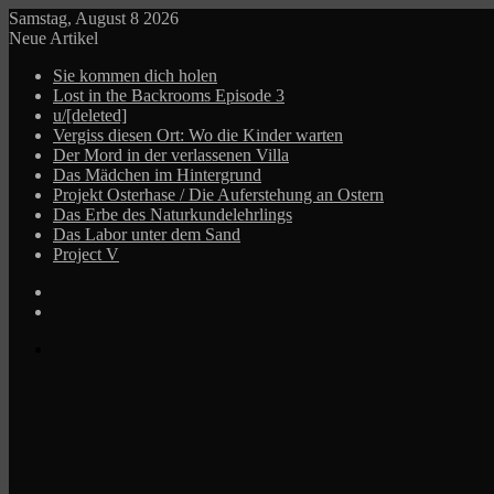
Samstag, August 8 2026
Neue Artikel
Sie kommen dich holen
Lost in the Backrooms Episode 3
u/[deleted]
Vergiss diesen Ort: Wo die Kinder warten
Der Mord in der verlassenen Villa
Das Mädchen im Hintergrund
Projekt Osterhase / Die Auferstehung an Ostern
Das Erbe des Naturkundelehrlings
Das Labor unter dem Sand
Project V
Log
In
Zufälliger
Beitrag
Menü