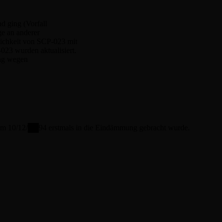
 ging (Vorfall
e an anderer
ichkeit von SCP-023 mit
 wurden aktualisiert.
ng wegen
s am 10/12/██94 erstmals in die Eindämmung gebracht wurde.