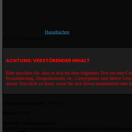
Hausdrachen
0
373
4 Minuten lesen
ACHTUNG: VERSTÖRENDER INHALT
Bitte beachten Sie, dass es sich bei dem folgenden Text um eine C
Sexualisierung, Drogenkonsum, etc. Creepypastas sind fiktive Gesc
diesen Text nicht zu lesen, wenn Sie sich davon traumatisiert oder b
Gegenstandsnummer:
SCP-023
Klasse:
Euklid
Spezieller Haltungsprozess:
SCP-023 muss die ganze Zeit in einer Standard 5×5 m
Eindämmungsei