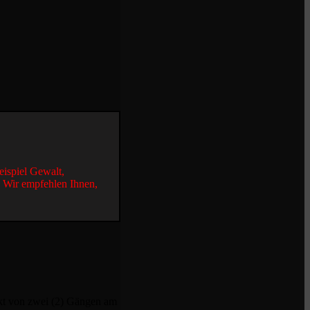
eispiel Gewalt,
. Wir empfehlen Ihnen,
kt von zwei (2) Gängen am