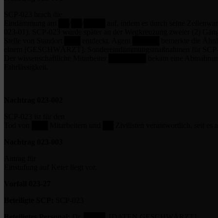
SCP-023 brach die
Eindämmung am ██/██/████ auf, indem es durch seine Zellenwand
023-01). SCP-023 wurde später an der Wegkreuzung zweier (2) Gäng
Stelle von Standort ███ entdeckt. Agent █████ bemerkte die Ähnl
einem [GESCHWÄRZT]. Sondereindämmungsmaßnahmen für SCP-023
Der wissenschaftliche Mitarbeiter ███████ bekam eine Abmahnu
Fahrlässigkeit.
Nachtrag 023-002
SCP-023 ist für den
Tod von ███ Mitarbeitern und ██ Zivilisten verantwortlich, seit e
Nachtrag 023-003
Antrag für
Einstufung auf Keter liegt vor.
Vorfall 023-27
Beteiligte SCP:
SCP-023
Beteiligtes Personal:
Dr. ████, [DATEN GESCHWÄRZT]