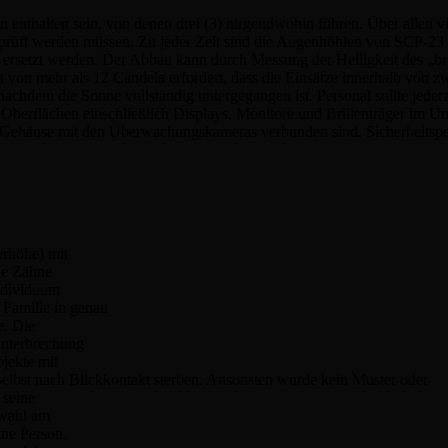
en enthalten sein, von denen drei (3) nirgendwohin führen. Über allen 
rprüft werden müssen. Zu jeder Zeit sind die Augenhöhlen von SCP-23
ersetzt werden. Der Abbau kann durch Messung der Helligkeit des „br
von mehr als 12 Candela erfordert, dass die Einsätze innerhalb von zw
chdem die Sonne vollständig untergegangen ist. Personal sollte jederze
 Oberflächen einschließlich Displays, Monitore und Brillenträger im U
 Gehäuse mit den Überwachungskameras verbunden sind. Sicherheitsper
erhöhe) mit
de Zähne
ndividuum
 Familie in genau
e. Die
Unterbrechung
jekte mit
 selbst nach Blickkontakt sterben. Ansonsten wurde kein Muster oder
 seine
swahl am
ine Person,