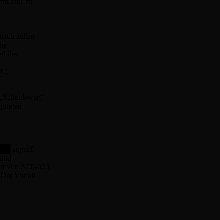
em Jahr zu
 nach außen
che
il des
°C.
m „Scheideweg“
igneten
██ angriff,
 und
rt von SCP-023
Der Vorfall