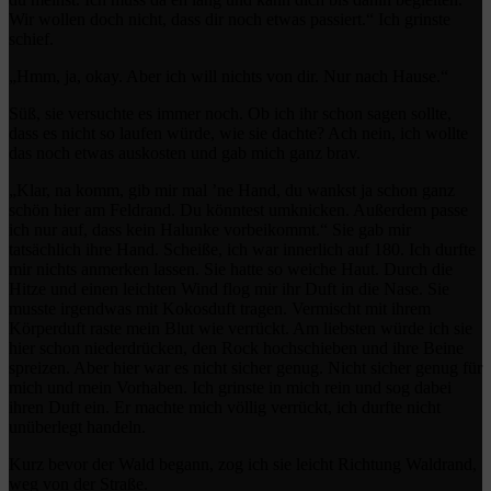
Wir wollen doch nicht, dass dir noch etwas passiert.“ Ich grinste
schief.
„Hmm, ja, okay. Aber ich will nichts von dir. Nur nach Hause.“
Süß, sie versuchte es immer noch. Ob ich ihr schon sagen sollte,
dass es nicht so laufen würde, wie sie dachte? Ach nein, ich wollte
das noch etwas auskosten und gab mich ganz brav.
„Klar, na komm, gib mir mal ’ne Hand, du wankst ja schon ganz
schön hier am Feldrand. Du könntest umknicken. Außerdem passe
ich nur auf, dass kein Halunke vorbeikommt.“ Sie gab mir
tatsächlich ihre Hand. Scheiße, ich war innerlich auf 180. Ich durfte
mir nichts anmerken lassen. Sie hatte so weiche Haut. Durch die
Hitze und einen leichten Wind flog mir ihr Duft in die Nase. Sie
musste irgendwas mit Kokosduft tragen. Vermischt mit ihrem
Körperduft raste mein Blut wie verrückt. Am liebsten würde ich sie
hier schon niederdrücken, den Rock hochschieben und ihre Beine
spreizen. Aber hier war es nicht sicher genug. Nicht sicher genug für
mich und mein Vorhaben. Ich grinste in mich rein und sog dabei
ihren Duft ein. Er machte mich völlig verrückt, ich durfte nicht
unüberlegt handeln.
Kurz bevor der Wald begann, zog ich sie leicht Richtung Waldrand,
weg von der Straße.