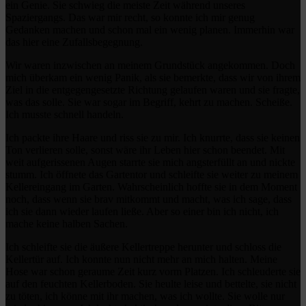
ein Genie. Sie schwieg die meiste Zeit während unseres
Spaziergangs. Das war mir recht, so konnte ich mir genug
Gedanken machen und schon mal ein wenig planen. Immerhin war
das hier eine Zufallsbegegnung.
Wir waren inzwischen an meinem Grundstück angekommen. Doch
mich überkam ein wenig Panik, als sie bemerkte, dass wir von ihrem
Ziel in die entgegengesetzte Richtung gelaufen waren und sie fragte,
was das solle. Sie war sogar im Begriff, kehrt zu machen. Scheiße.
Ich musste schnell handeln.
Ich packte ihre Haare und riss sie zu mir. Ich knurrte, dass sie keinen
Ton verlieren solle, sonst wäre ihr Leben hier schon beendet. Mit
weit aufgerissenen Augen starrte sie mich angsterfüllt an und nickte
stumm. Ich öffnete das Gartentor und schleifte sie weiter zu meinem
Kellereingang im Garten. Wahrscheinlich hoffte sie in dem Moment
noch, dass wenn sie brav mitkommt und macht, was ich sage, dass
ich sie dann wieder laufen ließe. Aber so einer bin ich nicht, ich
mache keine halben Sachen.
Ich schleifte sie die äußere Kellertreppe herunter und schloss die
Kellertür auf. Ich konnte nun nicht mehr an mich halten. Meine
Hose war schon geraume Zeit kurz vorm Platzen. Ich schleuderte sie
auf den feuchten Kellerboden. Sie heulte leise und bettelte, sie nicht
zu töten, ich könne mit ihr machen, was ich wollte. Sie wolle nur