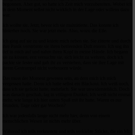
begonnen. Aber gut, so hatte ich Zeit mich vorzubereiten. Wobei ich
in dem Moment selbst nicht wirklich in der Lage oder willens dazu
war.
Ich wollte sie. Jetzt, bevor ich sie malträtierte. Das konnte ich
hinterher noch. Sie war jetzt mein. Also, wozu die Eile.
Ich ging auf sie zu und kniete mich neben sie. Sie zitterte und durch
ihre Panik verströmte sie ihren betörenden Duft enorm. Ich sog ihn
tief in mich auf und nahm ihren Kopf in meine Hände. Ich begann
sie zu küssen, erst versuchte sie, sich leicht zu wehren, doch ich
packte sie fester und gab ihr zu verstehen, dass sie ihre Lage mit
ihrem Gestrampel nicht verbessern würde.
Das muss der Moment gewesen sein, an dem mich ich mich
vergessen hatte. Denn ich hatte selbst ein Blackout. Ich weiß noch,
dass ich sie gefickt hatte, mehrfach. Sie war unwiderstehlich. Doch
was danach geschah, lag in völligem Dunkel. Ich weiß nicht einmal
mehr, wie lange ich hier unten Spaß mit ihr hatte. Waren es nur
Stunden, Tage oder gar Wochen?
Ich war jedenfalls lange nicht mehr hier, denn von einem
menschlichen Wesen ist nichts mehr über.
Während ich teils verkrustete und teils verklebte Stücke, die ein Mix