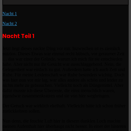
Nacht 1
Nacht 2
Nacht Teil 1
Jetzt liegt dieses nackte Ding vor mir. Inzwischen ist es ziemlich
nutzlos. Dieses Etwas war einmal recht hübsch, vor geraumer Zeit
… das war einer der Gründe, warum ich mich für sie entschieden
habe. Aber nicht nur ihr Gesicht war ausschlaggebend. Nein, die
Gelegenheit war einfach zu gut. Außerdem hatte ich auch Zeit und
Ruhe. Für meine Leidenschaft war Ruhe besonders wichtig. Doch
was hier nun vor mir lag, war alles andere als schön und leider zu
nichts mehr zu gebrauchen. Vielleicht noch als Düngemittel. Aber
dafür musste ich diese Überreste, die einst menschlich waren,
irgendwie zusammenkratzen und sie von hier wegbringen.
Der Geruch war wirklich ekelhaft. Vielleicht hätte ich schon früher
zurückkehren sollen.
Nun denn, die feuchte Luft hier in diesem dunklen Loch machte
meinen Aufenthalt hier überhaupt nicht besser. In einer der hinteren