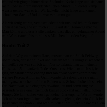
ich und wir gingen hinter diese Spelunke. Nicht lange und sie hatte
mein Rohr in ihrem unwiderstehlichen Mund. Oh, dieser Vamp
wusste genau, was er tat. Wir fackelten nicht lange und kamen
schnell zur Sache. Und die war verdammt gut.
Als wir fertig waren, verabschiedeten wir uns und ich trank noch
einen Absacker, ehe ich mich zu Fuß auf den Heimweg machte.
Man könnte an dieser Stelle denken, dass dies ein gelungener Abend
war. War er auch, bis mir dieses Mädchen über den Weg lief.
Nacht Teil 2
Auf dem Weg zu meinem Haus, musste man ein Stück Feldweg
überqueren, der sehr dunkel und einsam war. Es klingt klischeehaft,
ich weiß, aber was soll ich tun. Nur so gelangt man zu meinem
Haus, ca. 1,5 km außerhalb des Ortskerns. Wie dem auch sei, ich
ging am Straßenrand entlang und sah etwas weiter vor mir eine
weitere Person. An ihrem Gang konnte ich sehen, dass sie nicht
mehr ganz so sicher auf ihren Beinen war. Schnell holte ich sie ein.
Die Nacht war, wie eingangs erwähnt, lau und somit trug sie
passenderweise einen ziemlich kurzen Rock mit nicht allzu hohen
Pumps. Sie kam sicher von irgendeiner Gartenparty. Warum wurde
sich nicht von irgendeinem halbstarken begleitet, der sein Glück bei
ihr versuchen würde? Und warum ließen ihre Eltern sie nachts allein