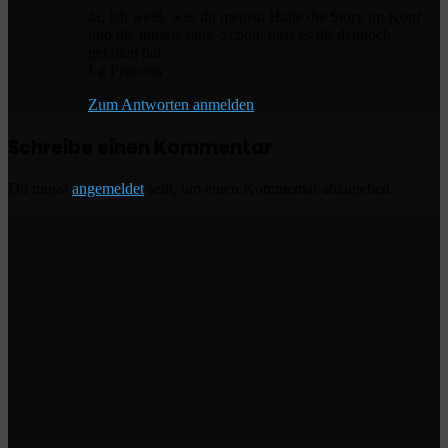
Ja, ich weiß, was du meinst. Hatte die Story im Kopf
und die musste raus. Schön, dass es dir dennoch
gefallen hat.
Lg Princess
Zum Antworten anmelden
Schreibe einen Kommentar
Du musst
angemeldet
sein, um einen Kommentar abzugeben.