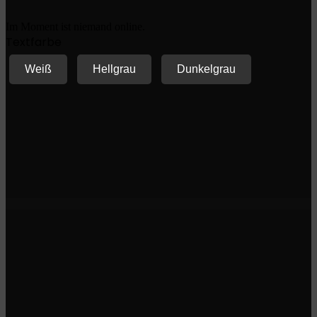
Im Moment ist niemand online.
Textfarbe
Weiß
Hellgrau
Dunkelgrau