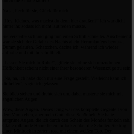
durch die Einöde laufen?
Na ja, Pech für sie, Glück für mich.
„Hey, Kleines, was machst du denn hier draußen?“ Ich war dicht
hinter ihr, sodass ich nicht laut reden musste.
Sie versteifte sich und ging nun einen Schritt schneller. Anscheinend
war sie sich der Gefahr des Nachts allein Herumlaufens bewusst.
Dumm gelaufen, Schätzchen, dachte ich, während ich wieder
aufholte und mit ihr schritthielt.
„Lassen Sie mich in Ruhe!“, giftete sie, ohne sich umzudrehen.
Höflichkeit scheint nicht einer ihrer besonderen Wesenszüge zu sein.
„Na, na, ich habe doch nur eine Frage gestellt. Vielleicht kann ich
dir helfen“, sagte ich gelassen.
Sie blieb stehen und drehte sich um, dabei musterte sie mich mit
ängstlichen Augen.
Wow, diese Augen. Dieses Ding war das komplette Gegenteil von
dem Vamp eben, aber mein Gott, diese Schönheit. Sie hatte
sattgrüne Augen, die ich durch den Schein des Mondes funkeln sah.
Glatte rotblonde Haare fielen ihr locker über die Schulter. Sie trug
einen Minirock in zartem rosa mit einem weißen Top. Der