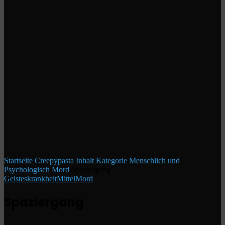
Startseite
/
Creepypasta
/
Inhalt Kategorie
/
Menschlich und
Psychologisch
/
Mord
/
Spaziergang
Geisteskrankheit
Mittel
Mord
Spaziergang