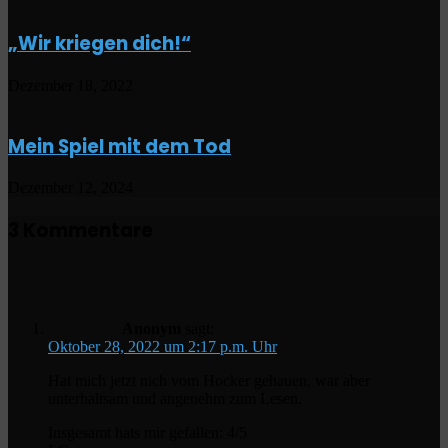
„Wir kriegen dich!“
Dezember 18, 2022
Mein Spiel mit dem Tod
Dezember 12, 2024
3 Kommentare
Anonym
sagt:
Oktober 28, 2022 um 2:17 p.m. Uhr
Hat mich jetzt nich vom Hocker gehauen, war aber
unterhaltsam und angenehm zum Lesen.
Insgesamt hats mir gefallen: 4/5