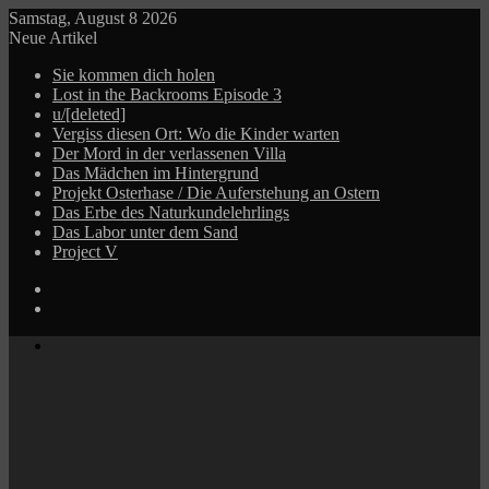
Samstag, August 8 2026
Neue Artikel
Sie kommen dich holen
Lost in the Backrooms Episode 3
u/[deleted]
Vergiss diesen Ort: Wo die Kinder warten
Der Mord in der verlassenen Villa
Das Mädchen im Hintergrund
Projekt Osterhase / Die Auferstehung an Ostern
Das Erbe des Naturkundelehrlings
Das Labor unter dem Sand
Project V
Log
In
Zufälliger
Beitrag
Menü