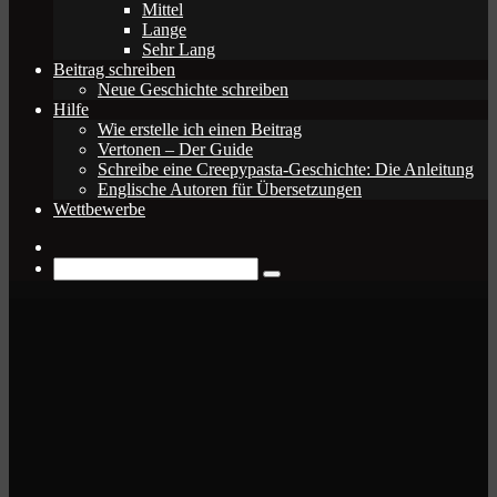
Mittel
Lange
Sehr Lang
Beitrag schreiben
Neue Geschichte schreiben
Hilfe
Wie erstelle ich einen Beitrag
Vertonen – Der Guide
Schreibe eine Creepypasta-Geschichte: Die Anleitung
Englische Autoren für Übersetzungen
Wettbewerbe
Zufälliger
Beitrag
Suche
nach