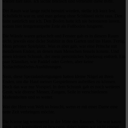
wieder hier raus. Ich lachte hektisch und verneinte diese Bitte.
Der Raum war lange nicht benutzt worden, stellte ich kurz fest.
Schalldicht war er, und man gelang ohne Schlüssel nicht raus. Den
hatte natürlich nur ich. Den Boden hatte ich nie betonieren lassen,
sodass hier festgetrampelte Erde als Fußboden fungierte.
Die Wände waren gekachelt und Fenster gab es in diesem Raum
nicht, jeweils eine dicke Stahltür in den Garten und ins Haus. Fertig.
Mein privater Spielplatz. Was es aber gab, war eine Pritsche mit
metallenen Enden, an denen man Menschen fesseln konnte. Und
einen kleinen Schrank, der mein persönliches Spielzeug enthielt. Ein
paar Klassiker, wie Paddel oder Gerten, aber keine
Nullachtfünfzehn-Ausführungen.
Nein, diese Spezialanfertigungen hatten kleine Nägel an ihren
Enden, um die Haut meiner Gespielinnen aufreißen zu können.
Doch das war nur Vorspiel. In dem Schrank gab es noch weiteres
Gerät, wie diverse Messer, Zangen, Seile in verschiedenen
Maßeinheiten und so weiter.
Was der Herr von Welt so braucht, wenn er mit einer Dame eine
nette Zeit verbringen möchte.
Die Kleine lag wimmernd in der Mitte des Raumes. Sie war kaum
fähig, sich kontrolliert zu bewegen, dabei hatten wir nicht einmal