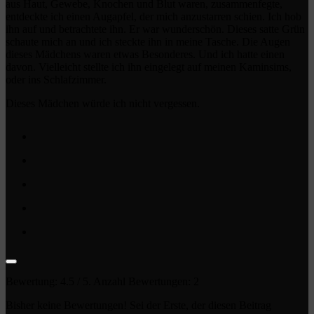
aus Haut, Gewebe, Knochen und Blut waren, zusammenfegte,
entdeckte ich einen Augapfel, der mich anzustarren schien. Ich hob
ihn auf und betrachtete ihn. Er war wunderschön. Dieses satte Grün
schaute mich an und ich steckte ihn in meine Tasche. Die Augen
dieses Mädchens waren etwas Besonderes. Und ich hatte einen
davon. Vielleicht stellte ich ihn eingelegt auf meinen Kaminsims,
oder ins Schlafzimmer.
Dieses Mädchen würde ich nicht vergessen.
Bewertung:
4.5
/ 5. Anzahl Bewertungen:
2
Bisher keine Bewertungen! Sei der Erste, der diesen Beitrag