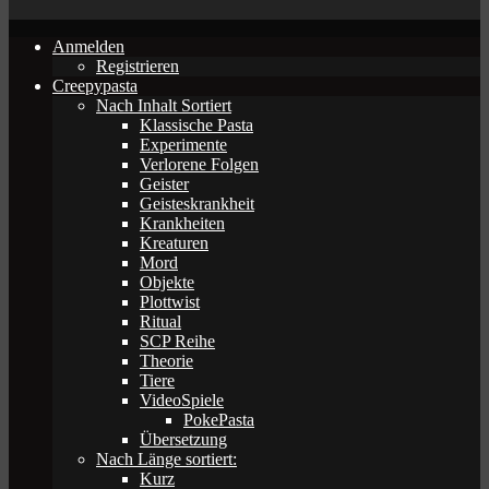
Anmelden
Registrieren
Creepypasta
Nach Inhalt Sortiert
Klassische Pasta
Experimente
Verlorene Folgen
Geister
Geisteskrankheit
Krankheiten
Kreaturen
Mord
Objekte
Plottwist
Ritual
SCP Reihe
Theorie
Tiere
VideoSpiele
PokePasta
Übersetzung
Nach Länge sortiert:
Kurz