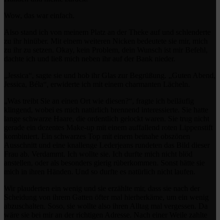
Wow, das war einfach.
Also stand ich von meinem Platz an der Theke auf und schlenderte
zu ihr hinüber. Mit einem weiteren Nicken bedeutete sie mir, mich
zu ihr zu setzen. Okay, kein Problem, dein Wunsch ist mir Befehl,
dachte ich und ließ mich neben ihr auf der Bank nieder.
„Jessica“, sagte sie und hob ihr Glas zur Begrüßung. „Guten Abend,
Jessica, Béla“, erwiderte ich mit einem charmanten Lächeln.
„Was treibt Sie an einen Ort wie diesen?“, fragte ich beiläufig
klingend, wobei es mich natürlich brennend interessierte. Sie hatte
lange schwarze Haare, die ordentlich gelockt waren. Sie trug nicht
gerade ein dezentes Make-up mit einem auffallend roten Lippenstift
kombiniert. Ein schwarzes Top mit einem beinahe obszönen
Ausschnitt und eine knallenge Lederjeans rundeten das Bild dieser
Frau ab. Verdammt. Ich wollte sie. Ich durfte mich nicht blöd
anstellen, oder als besonders gierig rüberkommen. Sonst hätte sie
mich in ihren Händen. Und so durfte es natürlich nicht laufen.
Wir plauderten ein wenig und sie erzählte mir, dass sie nach der
Scheidung von ihrem Gatten öfter mal hierherkäme, um ein wenig
abzuschalten. Soso, sie wollte also ihren Alltag mal vergessen. Da
wäre sie bei mir an der richtigen Adresse. Nach einer Weile zahlte