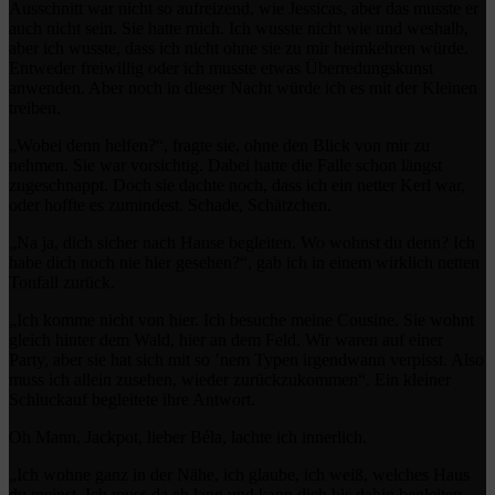
Ausschnitt war nicht so aufreizend, wie Jessicas, aber das musste er
auch nicht sein. Sie hatte mich. Ich wusste nicht wie und weshalb,
aber ich wusste, dass ich nicht ohne sie zu mir heimkehren würde.
Entweder freiwillig oder ich musste etwas Überredungskunst
anwenden. Aber noch in dieser Nacht würde ich es mit der Kleinen
treiben.
„Wobei denn helfen?“, fragte sie, ohne den Blick von mir zu
nehmen. Sie war vorsichtig. Dabei hatte die Falle schon längst
zugeschnappt. Doch sie dachte noch, dass ich ein netter Kerl war,
oder hoffte es zumindest. Schade, Schätzchen.
„Na ja, dich sicher nach Hause begleiten. Wo wohnst du denn? Ich
habe dich noch nie hier gesehen?“, gab ich in einem wirklich netten
Tonfall zurück.
„Ich komme nicht von hier. Ich besuche meine Cousine. Sie wohnt
gleich hinter dem Wald, hier an dem Feld. Wir waren auf einer
Party, aber sie hat sich mit so ’nem Typen irgendwann verpisst. Also
muss ich allein zusehen, wieder zurückzukommen“. Ein kleiner
Schluckauf begleitete ihre Antwort.
Oh Mann, Jackpot, lieber Béla, lachte ich innerlich.
„Ich wohne ganz in der Nähe, ich glaube, ich weiß, welches Haus
du meinst. Ich muss da eh lang und kann dich bis dahin begleiten.