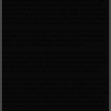
Ecken dieser unterirdischen Hütte suchte ich nach etwas, mit dem
ich diese klebrigen und verkrusteten Teile vom Boden entfernen
konnte. Als ich mir ein Teil genauer ansah, hmm, es muss ein Stück
ihres Schädels gewesen sein, denn es blieb etwas von ihrem langen
rotblonden Haar an den verkrusteten Teilen dieser Knochen hängen,
wurde mir klar, welche Grausamkeit ihr widerfahren sein musste.
Mein Gott, was habe ich diesem Mädchen angetan? Wir hatten so
viel Spaß, dass ich nicht alles vergessen oder gar verdrängt haben
konnte. Als ich eine Haarsträhne aufnahm und sie in meine Tasche
steckte, kamen die Erinnerungen schlagartig zurück.
Ich saß in dieser Kneipe, eigentlich ging ich fast nie mehr in solche
Etablissements, aber an diesem lauen Sommerabend trieb mich eine
innere Kraft genau dorthin. Jetzt denkst du wahrscheinlich, dass ich
dort irgendwie dieses süße Ding aufgeschnappt habe, aber nein. So
ist es nicht gewesen. Ich habe zwei oder drei Biere getrunken.
Das hatte ich auch schon eine Weile nicht mehr getan. Offenbar war
mein Leben ziemlich langweilig geworden. Jedenfalls hatte ich eine
gute Zeit im Schuppen. Da war dieses heiße Mädchen, das etwas
weiter hinten in der Bude saß und alleine trank. Irgendwie tat sie mir
leid, na ja, es war kein richtiges Mitleid, so etwas konnte ich bei
anderen Menschen nicht empfinden. Trotzdem zog mich etwas an,
und ich nickte ihr irgendwann beiläufig zu. Sie hielt ihr Glas in den
Händen und nickte zurück.