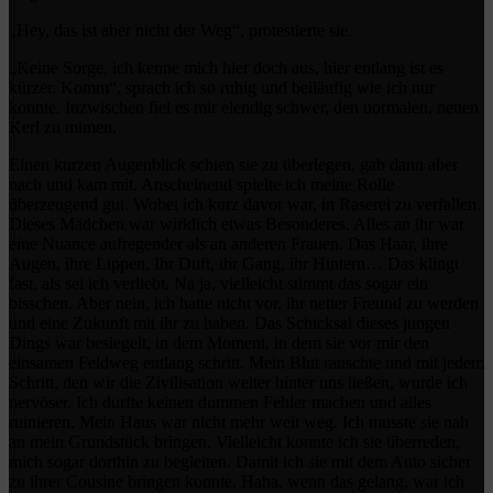
„Hey, das ist aber nicht der Weg“, protestierte sie.
„Keine Sorge, ich kenne mich hier doch aus, hier entlang ist es
kürzer. Komm“, sprach ich so ruhig und beiläufig wie ich nur
konnte. Inzwischen fiel es mir elendig schwer, den normalen, netten
Kerl zu mimen.
Einen kurzen Augenblick schien sie zu überlegen, gab dann aber
nach und kam mit. Anscheinend spielte ich meine Rolle
überzeugend gut. Wobei ich kurz davor war, in Raserei zu verfallen.
Dieses Mädchen war wirklich etwas Besonderes. Alles an ihr war
eine Nuance aufregender als an anderen Frauen. Das Haar, ihre
Augen, ihre Lippen, Ihr Duft, ihr Gang, ihr Hintern… Das klingt
fast, als sei ich verliebt. Na ja, vielleicht stimmt das sogar ein
bisschen. Aber nein, ich hatte nicht vor, ihr netter Freund zu werden
und eine Zukunft mit ihr zu haben. Das Schicksal dieses jungen
Dings war besiegelt, in dem Moment, in dem sie vor mir den
einsamen Feldweg entlang schritt. Mein Blut rauschte und mit jedem
Schritt, den wir die Zivilisation weiter hinter uns ließen, wurde ich
nervöser. Ich durfte keinen dummen Fehler machen und alles
ruinieren. Mein Haus war nicht mehr weit weg. Ich musste sie nah
an mein Grundstück bringen. Vielleicht konnte ich sie überreden,
mich sogar dorthin zu begleiten. Damit ich sie mit dem Auto sicher
zu ihrer Cousine bringen konnte. Haha, wenn das gelang, war ich