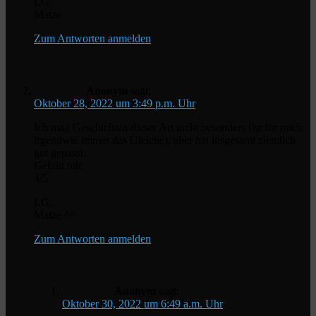
LG,
Matze
Zum Antworten anmelden
Anonym
sagt:
Oktober 28, 2022 um 3:49 p.m. Uhr
Ich mag Geschichten dieser Art nicht besonders (ist für mich
irgendwie immer das Gleiche), aber hat insgesamt ziemlich
gut gepasst.
Gefällt mir.
4/5
LG,
Matze ^^
Zum Antworten anmelden
Anonym
sagt:
Oktober 30, 2022 um 6:49 a.m. Uhr