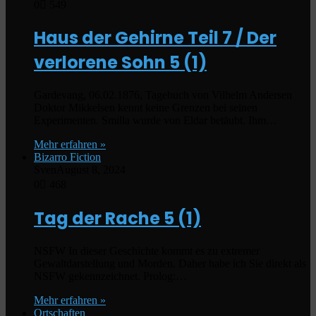
0
549
Haus der Gehirne Teil 7 / Der
verlorene Sohn
5 (1)
Gardevang, 06.02.1876, Tagebuch von Vilhelm Andersen
Doktor Mikkelsen kennt keine Grenzen bei seinen
Experimenten. Smilla wurde von Eldar betäubt. Ihm…
Mehr erfahren »
Bizarro Fiction
Sven
August 8, 2024
0
468
Tag der Rache
5 (1)
NSFW In dieser Geschichte kommt es zu extremer
Gewaltdarstellung und Morden. Daher habe ich Sie direkt als
NSFW gekennzeichnet. Prolog:…
Mehr erfahren »
Ortschaften