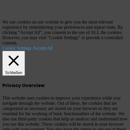
Schaltfläche
"Zurück
zum
Anfang"
We use cookies on our website to give you the most relevant
experience by remembering your preferences and repeat visits. By
clicking “Accept All”, you consent to the use of ALL the cookies.
However, you may visit "Cookie Settings" to provide a controlled
consent.
Cookie Settings
Accept All
Schließen
Privacy Overview
This website uses cookies to improve your experience while you
navigate through the website. Out of these, the cookies that are
categorized as necessary are stored on your browser as they are
essential for the working of basic functionalities of the website. We
also use third-party cookies that help us analyze and understand how
you use this website. These cookies will be stored in your browser
only with your consent. You also have the option to opt-out of these