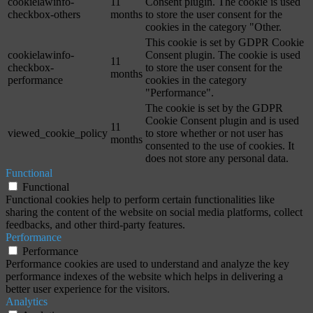
cookielawinfo-
11
Consent plugin. The cookie is used
checkbox-others
months
to store the user consent for the
cookies in the category "Other.
This cookie is set by GDPR Cookie
cookielawinfo-
Consent plugin. The cookie is used
11
checkbox-
to store the user consent for the
months
performance
cookies in the category
"Performance".
The cookie is set by the GDPR
Cookie Consent plugin and is used
11
viewed_cookie_policy
to store whether or not user has
months
consented to the use of cookies. It
does not store any personal data.
Functional
Functional
Functional cookies help to perform certain functionalities like
sharing the content of the website on social media platforms, collect
feedbacks, and other third-party features.
Performance
Performance
Performance cookies are used to understand and analyze the key
performance indexes of the website which helps in delivering a
better user experience for the visitors.
Analytics