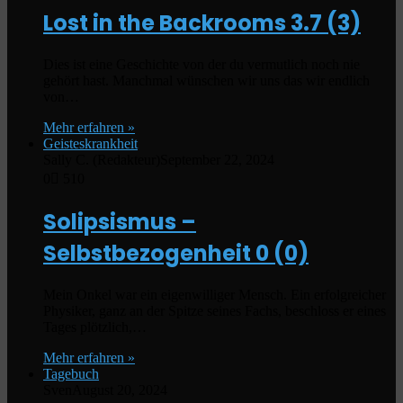
Lost in the Backrooms
3.7 (3)
Dies ist eine Geschichte von der du vermutlich noch nie
gehört hast. Manchmal wünschen wir uns das wir endlich
von…
Mehr erfahren »
Geisteskrankheit
Sally C. (Redakteur)
September 22, 2024
0
510
Solipsismus –
Selbstbezogenheit
0 (0)
Mein Onkel war ein eigenwilliger Mensch. Ein erfolgreicher
Physiker, ganz an der Spitze seines Fachs, beschloss er eines
Tages plötzlich,…
Mehr erfahren »
Tagebuch
Sven
August 20, 2024