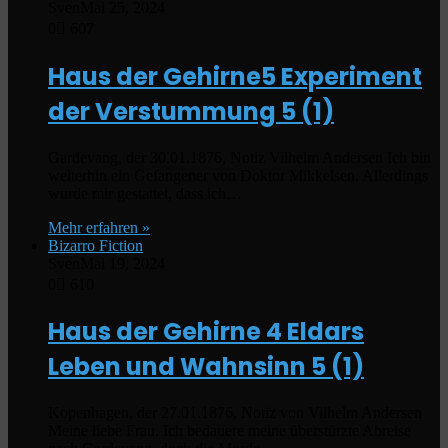
Sven
Mai 25, 2024
0
607
Haus der Gehirne5 Experiment
der Verstummung
5 (1)
Gardevang, der 30.01.1876, Notiz Vilhelm Andersen Ich bin
weiterhin ein Gefangener von Doktor Mikkelsen. Allerdings
wurde mir gestattet, dass ich…
Mehr erfahren »
Bizarro Fiction
Sven
Mai 19, 2024
0
610
Haus der Gehirne 4 Eldars
Leben und Wahnsinn
5 (1)
Kopenhagen, der 27.01.1876, Notiz von Vilhelm Andersen
Meine liebe Frau. Ich bedauere meine überstürzte Abreise