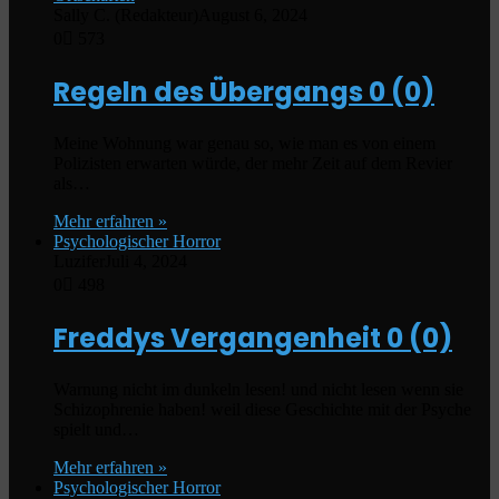
Sally C. (Redakteur)
August 6, 2024
0
573
Regeln des Übergangs
0 (0)
Meine Wohnung war genau so, wie man es von einem
Polizisten erwarten würde, der mehr Zeit auf dem Revier
als…
Mehr erfahren »
Psychologischer Horror
Luzifer
Juli 4, 2024
0
498
Freddys Vergangenheit
0 (0)
Warnung nicht im dunkeln lesen! und nicht lesen wenn sie
Schizophrenie haben! weil diese Geschichte mit der Psyche
spielt und…
Mehr erfahren »
Psychologischer Horror