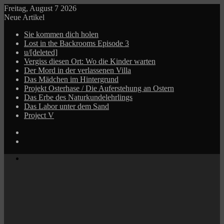
Freitag, August 7 2026
Neue Artikel
Sie kommen dich holen
Lost in the Backrooms Episode 3
u/[deleted]
Vergiss diesen Ort: Wo die Kinder warten
Der Mord in der verlassenen Villa
Das Mädchen im Hintergrund
Projekt Osterhase / Die Auferstehung an Ostern
Das Erbe des Naturkundelehrlings
Das Labor unter dem Sand
Project V
Log
In
Zufälliger
Beitrag
Menü