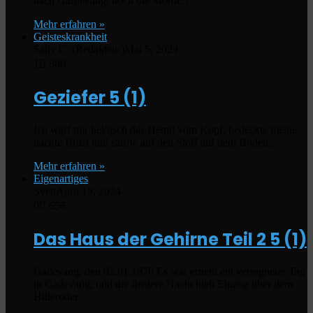
nach Gardevang, doch die Morde…
Mehr erfahren »
Geisteskrankheit
Sally C. (Redakteur)
Mai 5, 2024
1
580
Geziefer
5 (1)
Ich warf mir hektisch das Hemd vom Kopf, bedeckte meine
nackte Brust und starrte auf den Stoff auf dem Boden,…
Mehr erfahren »
Eigenartiges
Sven
April 19, 2024
0
656
Das Haus der Gehirne Teil 2
5 (1)
Gadevang, den 02.01.1876 Es war erneut ein verregneter Tag
in Gadevang, und die finstere Nacht hielt Einzug über dem
Hilleroder…