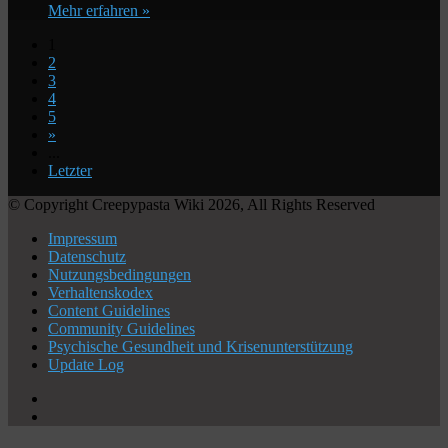
Mehr erfahren »
1
2
3
4
5
»
...
Letzter
© Copyright Creepypasta Wiki 2026, All Rights Reserved
Impressum
Datenschutz
Nutzungsbedingungen
Verhaltenskodex
Content Guidelines
Community Guidelines
Psychische Gesundheit und Krisenunterstützung
Update Log
X
YouTube