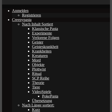
Anmelden
Registrieren
Creepypasta
Nach Inhalt Sortiert
Klassische Pasta
Experimente
Verlorene Folgen
Geister
Geisteskrankheit
Krankheiten
Kreaturen
Mord
Objekte
Plottwist
Ritual
SCP Reihe
Theorie
Tiere
VideoSpiele
PokePasta
Übersetzung
Nach Länge sortiert:
Kurz