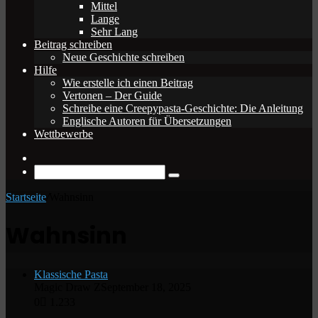
Mittel
Lange
Sehr Lang
Beitrag schreiben
Neue Geschichte schreiben
Hilfe
Wie erstelle ich einen Beitrag
Vertonen – Der Guide
Schreibe eine Creepypasta-Geschichte: Die Anleitung
Englische Autoren für Übersetzungen
Wettbewerbe
Zufälliger
Beitrag
Suche
nach
Startseite
/
Wahnsinn
Wahnsinn
Klassische Pasta
Magic Draw Z
September 18, 2025
0
1.233