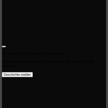
Bewertung:
0
/ 5. Anzahl Bewertungen:
0
Bisher keine Bewertungen! Sei der Erste, der diesen Beitrag
bewertet.
Geschichte melden