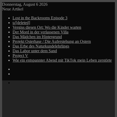
Donnerstag, August 6 2026
Neue Artikel
Lost in the Backrooms Episode 3
u/[deleted]
Vergiss diesen Ort: Wo die Kinder warten
Der Mord in der verlassenen Villa
Das Mädchen im Hintergrund
Projekt Osterhase / Die Auferstehung an Ostern
Das Erbe des Naturkundelehrlings
Das Labor unter dem Sand
Project V
Wie ein entspannter Abend mit TikTok mein Leben zerstörte
Log
In
Zufälliger
Beitrag
Menü