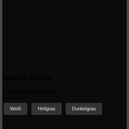
Wer ist online
Im Moment ist niemand online.
Textfarbe
Weiß
Hellgrau
Dunkelgrau