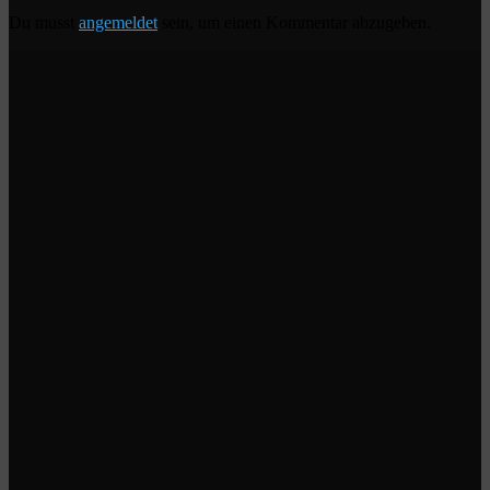
Du musst
angemeldet
sein, um einen Kommentar abzugeben.