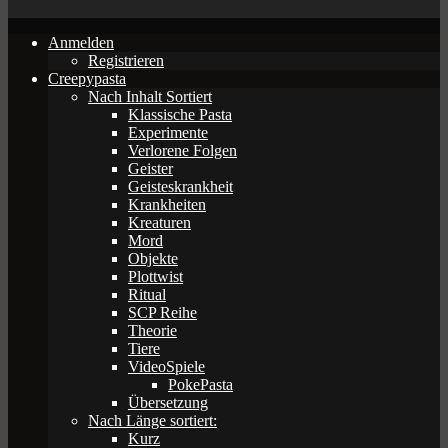
Anmelden
Registrieren
Creepypasta
Nach Inhalt Sortiert
Klassische Pasta
Experimente
Verlorene Folgen
Geister
Geisteskrankheit
Krankheiten
Kreaturen
Mord
Objekte
Plottwist
Ritual
SCP Reihe
Theorie
Tiere
VideoSpiele
PokePasta
Übersetzung
Nach Länge sortiert:
Kurz