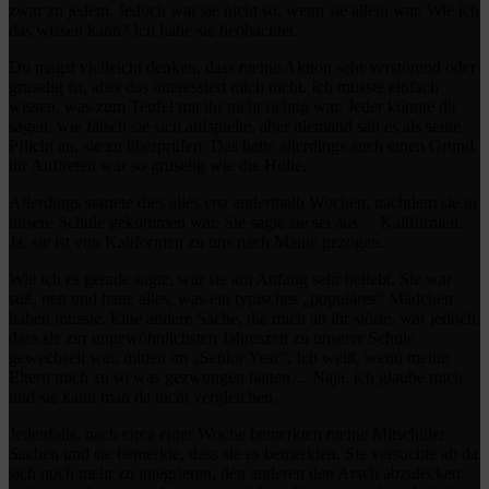
zwar zu jedem. Jedoch war sie nicht so, wenn sie allein war. Wie ich
das wissen kann? Ich habe sie beobachtet.
Du magst vielleicht denken, dass meine Aktion sehr verstörend oder
gruselig ist, aber das interessiert mich nicht. Ich musste einfach
wissen, was zum Teufel mit ihr nicht richtig war. Jeder könnte dir
sagen, wie falsch sie sich aufspielte, aber niemand sah es als seine
Pflicht an, sie zu überprüfen. Das hatte allerdings auch einen Grund,
ihr Auftreten war so gruselig wie die Hölle.
Allerdings startete dies alles erst anderthalb Wochen, nachdem sie in
unsere Schule gekommen war. Sie sagte sie sei aus… Kalifornien.
Ja, sie ist von Kalifornien zu uns nach Maine gezogen.
Wie ich es gerade sagte, war sie am Anfang sehr beliebt. Sie war
süß, nett und hatte alles, was ein typisches „populäres“ Mädchen
haben musste. Eine andere Sache, die mich an ihr störte, war jedoch,
dass sie zur ungewöhnlichsten Jahreszeit zu unserer Schule
gewechselt war, mitten im „Senior Year“. Ich weiß, wenn meine
Eltern mich zu so was gezwungen hätten… Naja, ich glaube mich
und sie kann man da nicht vergleichen.
Jedenfalls, nach circa einer Woche bemerkten meine Mitschüler
Sachen und sie bemerkte, dass sie es bemerkten. Sie versuchte ab da
sich noch mehr zu integrieren, den anderen den Arsch abzulecken,