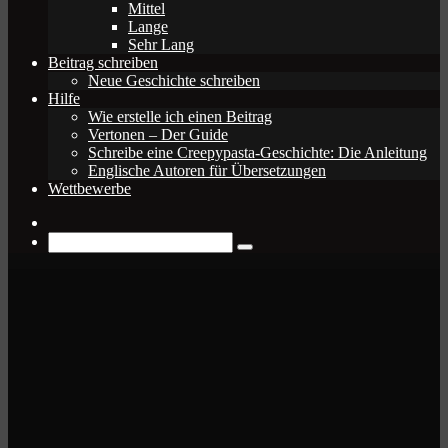
Mittel
Lange
Sehr Lang
Beitrag schreiben
Neue Geschichte schreiben
Hilfe
Wie erstelle ich einen Beitrag
Vertonen – Der Guide
Schreibe eine Creepypasta-Geschichte: Die Anleitung
Englische Autoren für Übersetzungen
Wettbewerbe
Zufälliger
Beitrag
Suche
nach