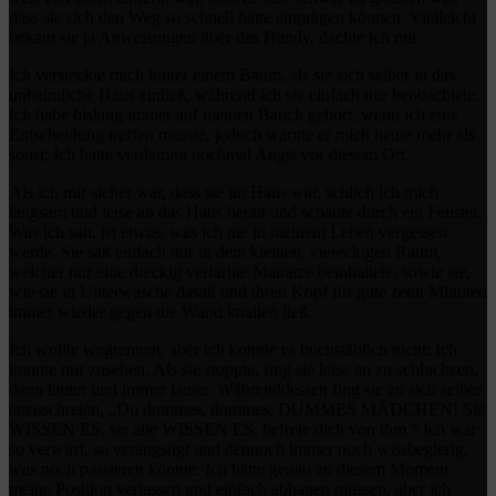
dass sie sich den Weg so schnell hätte einprägen können. Vielleicht
bekam sie ja Anweisungen über das Handy, dachte ich mir.
Ich versteckte mich hinter einem Baum, als sie sich selber in das
unheimliche Haus einließ, während ich sie einfach nur beobachtete.
Ich habe bislang immer auf meinen Bauch gehört, wenn ich eine
Entscheidung treffen musste, jedoch warnte er mich heute mehr als
sonst; Ich hatte verdammt nochmal Angst vor diesem Ort.
Als ich mir sicher war, dass sie im Haus war, schlich ich mich
langsam und leise an das Haus heran und schaute durch ein Fenster.
Was ich sah, ist etwas, was ich nie in meinem Leben vergessen
werde. Sie saß einfach nur in dem kleinen, viereckigen Raum,
welcher nur eine dreckig verfärbte Matratze beinhaltete, sowie sie,
wie sie in Unterwäsche dasaß und ihren Kopf für gute zehn Minuten
immer wieder gegen die Wand knallen ließ.
Ich wollte wegrennen, aber ich konnte es buchstäblich nicht; Ich
konnte nur zusehen. Als sie stoppte, fing sie leise an zu schluchzen,
dann lauter und immer lauter. Währenddessen fing sie an sich selber
anzuschreien, „Du dummes, dummes, DUMMES MÄDCHEN! Sie
WISSEN ES, sie alle WISSEN ES, befreie dich von ihm.“ Ich war
so verwirrt, so verängstigt und dennoch immer noch wissbegierig,
was noch passieren könnte. Ich hätte genau an diesem Moment
meine Position verlassen und einfach abhauen müssen, aber ich