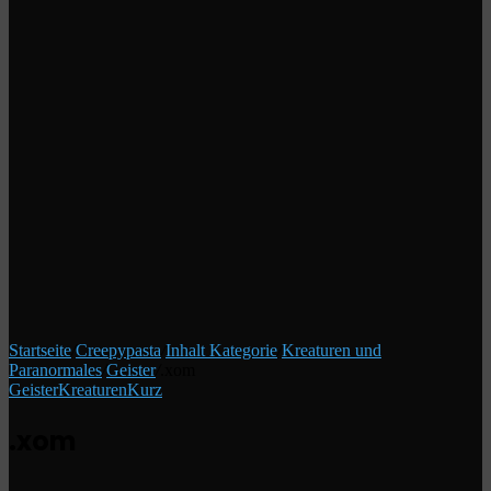
Startseite
/
Creepypasta
/
Inhalt Kategorie
/
Kreaturen und
Paranormales
/
Geister
/
.xom
Geister
Kreaturen
Kurz
.xom