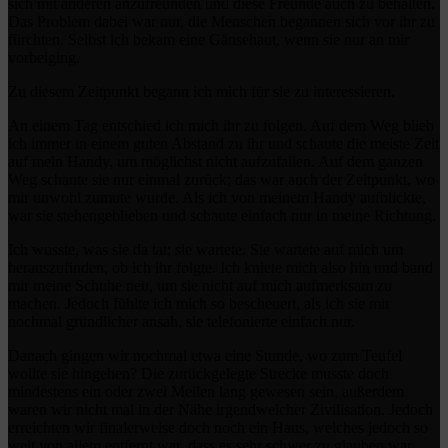
sich mit anderen anzufreunden und diese Freunde auch zu behalten.
Das Problem dabei war nur, die Menschen begannen sich vor ihr zu
fürchten. Selbst ich bekam eine Gänsehaut, wenn sie nur an mir
vorbeiging.
Zu diesem Zeitpunkt begann ich mich für sie zu interessieren.
An einem Tag entschied ich mich ihr zu folgen. Auf dem Weg blieb
ich immer in einem guten Abstand zu ihr und schaute die meiste Zeit
auf mein Handy, um möglichst nicht aufzufallen. Auf dem ganzen
Weg schaute sie nur einmal zurück; das war auch der Zeitpunkt, wo
mir unwohl zumute wurde. Als ich von meinem Handy aufblickte,
war sie stehengeblieben und schaute einfach nur in meine Richtung.
Ich wusste, was sie da tat; sie wartete. Sie wartete auf mich um
herauszufinden, ob ich ihr folgte. Ich kniete mich also hin und band
mir meine Schuhe neu, um sie nicht auf mich aufmerksam zu
machen. Jedoch fühlte ich mich so bescheuert, als ich sie mir
nochmal gründlicher ansah, sie telefonierte einfach nur.
Danach gingen wir nochmal etwa eine Stunde, wo zum Teufel
wollte sie hingehen? Die zurückgelegte Strecke musste doch
mindestens ein oder zwei Meilen lang gewesen sein, außerdem
waren wir nicht mal in der Nähe irgendwelcher Zivilisation. Jedoch
erreichten wir finalerweise doch noch ein Haus, welches jedoch so
weit von allem entfernt war, dass es sehr schwer zu glauben war,