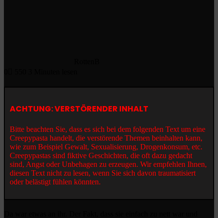
RottenB
0
550
3 Minuten lesen
ACHTUNG: VERSTÖRENDER INHALT
Bitte beachten Sie, dass es sich bei dem folgenden Text um eine
Creepypasta handelt, die verstörende Themen beinhalten kann,
wie zum Beispiel Gewalt, Sexualisierung, Drogenkonsum, etc.
Creepypastas sind fiktive Geschichten, die oft dazu gedacht
sind, Angst oder Unbehagen zu erzeugen. Wir empfehlen Ihnen,
diesen Text nicht zu lesen, wenn Sie sich davon traumatisiert
oder belästigt fühlen könnten.
Da war etwas an ihr. Der Fakt, dass sie einfach zu nett war und