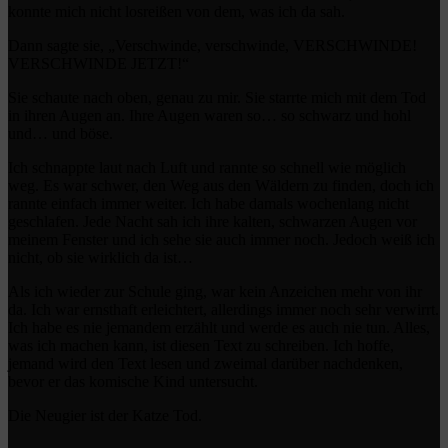
konnte mich nicht losreißen von dem, was ich da sah.
Dann sagte sie, „Verschwinde, verschwinde, VERSCHWINDE!
VERSCHWINDE JETZT!“
Sie schaute nach oben, genau zu mir. Sie starrte mich mit dem Tod
in ihren Augen an. Ihre Augen waren so… so schwarz und hohl
und… und böse.
Ich schnappte laut nach Luft und rannte so schnell wie möglich
weg. Es war schwer, den Weg aus den Wäldern zu finden, doch ich
rannte einfach immer weiter. Ich habe damals wochenlang nicht
geschlafen. Jede Nacht sah ich ihre kalten, schwarzen Augen vor
meinem Fenster und ich sehe sie auch immer noch. Jedoch weiß ich
nicht, ob sie wirklich da ist…
Als ich wieder zur Schule ging, war kein Anzeichen mehr von ihr
da. Ich war ernsthaft erleichtert, allerdings immer noch sehr verwirrt.
Ich habe es nie jemandem erzählt und werde es auch nie tun. Alles,
was ich machen kann, ist diesen Text zu schreiben. Ich hoffe,
jemand wird den Text lesen und zweimal darüber nachdenken,
bevor er das komische Kind untersucht.
Die Neugier ist der Katze Tod.