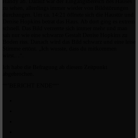
Handy ab. Darauf war der Eingangsbereich des Hauses
zu sehen, allerdings immer wieder von Bildstörungen
durchzogen. Um ca. 14:21 öffnete sich die Haustür und
Denise Hopkins betrat das Haus. Ab dort ging es extrem
schnell. Das Bild verzerrte sich immer mehr und man
sah nur wie eine schwarze Gestalt Denise Hopkins zu
Boden riss. Danach wird das Bild schwarz und eine leise
Stimme ertönt. „Ich wusste, dass du mitkommen
wirst…“.
Ich habe die Befragung ab diesem Zeitpunkt
abgebrochen.
““’BERICHT ENDE““‘