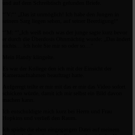
und auf dem Schreibtisch gefunden Briefe.
“’V:“‘ „Das ist unmöglich! Ich habe den Jungen in
seinem Sarg liegen sehen, auf seiner Beerdigung!“
“’M: “’„Ich weiß noch was der junge sagte kurz bevor
er durch die Überdosis Ohnmächtig wurde: „Das ändert
nichts… Ich hole Sie mir so oder so…“
Mein Handy klingelte.
Es war der Kollege den ich mit der Einsicht der
Kameraaufnahmen beauftragt hatte.
Aufgeregt teilte er mir mit das er mir das Video sofort
schicken würde, damit ich mir selbst ein Bild davon
machen kann.
Ich entschuldigte mich kurz bei Herrn und Frau
Hopkins und verließ den Raum.
Ich spielte die eben eingegangen Datei auf meinem