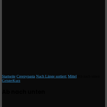
Startseite
/
Creepypasta
/
Nach Länge sortiert:
/
Mittel
/
Ab nach unten
Geister
Kurz
Ab nach unten