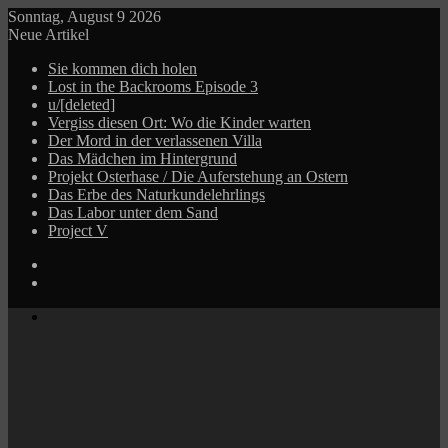
Sonntag, August 9 2026
Neue Artikel
Sie kommen dich holen
Lost in the Backrooms Episode 3
u/[deleted]
Vergiss diesen Ort: Wo die Kinder warten
Der Mord in der verlassenen Villa
Das Mädchen im Hintergrund
Projekt Osterhase / Die Auferstehung an Ostern
Das Erbe des Naturkundelehrlings
Das Labor unter dem Sand
Project V
Log
In
Zufälliger
Beitrag
Menü