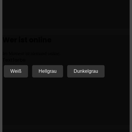
Wer ist online
Im Moment ist niemand online.
Textfarbe
Weiß
Hellgrau
Dunkelgrau