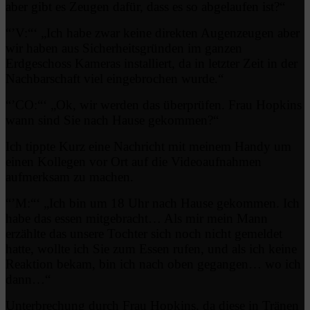
aber gibt es Zeugen dafür, dass es so abgelaufen ist?“
“’V:“‘ „Ich habe zwar keine direkten Augenzeugen aber
wir haben aus Sicherheitsgründen im ganzen
Erdgeschoss Kameras installiert, da in letzter Zeit in der
Nachbarschaft viel eingebrochen wurde.“
“’CO:“‘ „Ok, wir werden das überprüfen. Frau Hopkins
wann sind Sie nach Hause gekommen?“
Ich tippte Kurz eine Nachricht mit meinem Handy um
einen Kollegen vor Ort auf die Videoaufnahmen
aufmerksam zu machen.
“’M:“‘ „Ich bin um 18 Uhr nach Hause gekommen. Ich
habe das essen mitgebracht… Als mir mein Mann
erzählte das unsere Tochter sich noch nicht gemeldet
hatte, wollte ich Sie zum Essen rufen, und als ich keine
Reaktion bekam, bin ich nach oben gegangen… wo ich
dann…“
Unterbrechung durch Frau Hopkins, da diese in Tränen