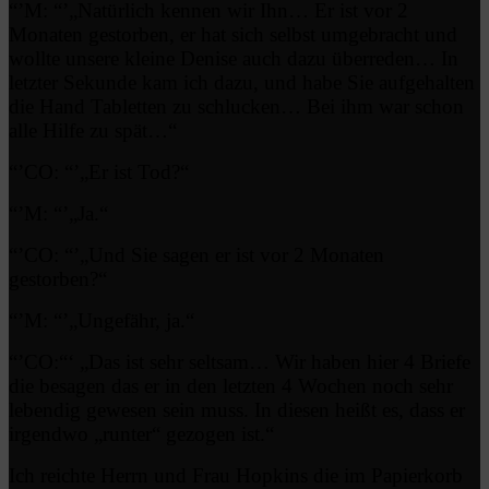
“’M: “’„Natürlich kennen wir Ihn… Er ist vor 2
Monaten gestorben, er hat sich selbst umgebracht und
wollte unsere kleine Denise auch dazu überreden… In
letzter Sekunde kam ich dazu, und habe Sie aufgehalten
die Hand Tabletten zu schlucken… Bei ihm war schon
alle Hilfe zu spät…“
“’CO: “’„Er ist Tod?“
“’M: “’„Ja.“
“’CO: “’„Und Sie sagen er ist vor 2 Monaten
gestorben?“
“’M: “’„Ungefähr, ja.“
“’CO:“‘ „Das ist sehr seltsam… Wir haben hier 4 Briefe
die besagen das er in den letzten 4 Wochen noch sehr
lebendig gewesen sein muss. In diesen heißt es, dass er
irgendwo „runter“ gezogen ist.“
Ich reichte Herrn und Frau Hopkins die im Papierkorb