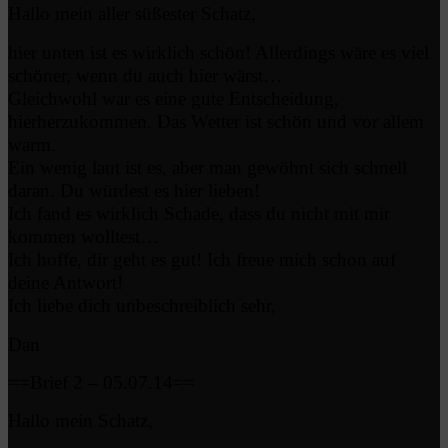
Hallo mein aller süßester Schatz,
hier unten ist es wirklich schön! Allerdings wäre es viel
schöner, wenn du auch hier wärst…
Gleichwohl war es eine gute Entscheidung,
hierherzukommen. Das Wetter ist schön und vor allem
warm.
Ein wenig laut ist es, aber man gewöhnt sich schnell
daran. Du würdest es hier lieben!
Ich fand es wirklich Schade, dass du nicht mit mir
kommen wolltest…
Ich hoffe, dir geht es gut! Ich freue mich schon auf
deine Antwort!
Ich liebe dich unbeschreiblich sehr,
Dan
==Brief 2 – 05.07.14==
Hallo mein Schatz,