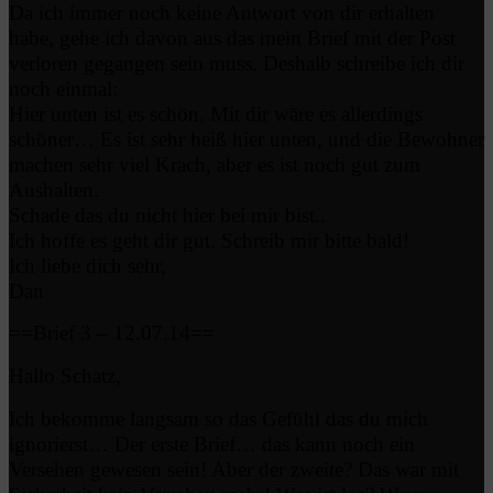
Da ich immer noch keine Antwort von dir erhalten
habe, gehe ich davon aus das mein Brief mit der Post
verloren gegangen sein muss. Deshalb schreibe ich dir
noch einmal:
Hier unten ist es schön. Mit dir wäre es allerdings
schöner… Es ist sehr heiß hier unten, und die Bewohner
machen sehr viel Krach, aber es ist noch gut zum
Aushalten.
Schade das du nicht hier bei mir bist..
Ich hoffe es geht dir gut. Schreib mir bitte bald!
Ich liebe dich sehr,
Dan
==Brief 3 – 12.07.14==
Hallo Schatz,
Ich bekomme langsam so das Gefühl das du mich
ignorierst… Der erste Brief… das kann noch ein
Versehen gewesen sein! Aber der zweite? Das war mit