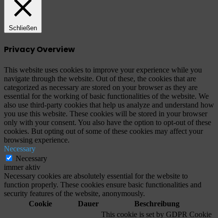
Schließen
Privacy Overview
This website uses cookies to improve your experience while you
navigate through the website. Out of these, the cookies that are
categorized as necessary are stored on your browser as they are
essential for the working of basic functionalities of the website. We
also use third-party cookies that help us analyze and understand how
you use this website. These cookies will be stored in your browser
only with your consent. You also have the option to opt-out of these
cookies. But opting out of some of these cookies may affect your
browsing experience.
Necessary
Necessary
immer aktiv
Necessary cookies are absolutely essential for the website to
function properly. These cookies ensure basic functionalities and
security features of the website, anonymously.
Cookie
Dauer
Beschreibung
This cookie is set by GDPR Cookie