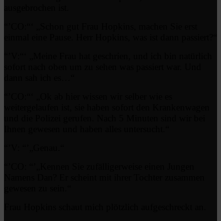
ausgebrochen ist.
“’CO:“‘ „Schon gut Frau Hopkins, machen Sie erst
einmal eine Pause. Herr Hopkins, was ist dann passiert?“
“’V:“‘ „Meine Frau hat geschrien, und ich bin natürlich
sofort nach oben um zu sehen was passiert war. Und
dann sah ich es…“
“’CO:“‘ „Ok ab hier wissen wir selber wie es
weitergelaufen ist, sie haben sofort den Krankenwagen
und die Polizei gerufen. Nach 5 Minuten sind wir bei
Ihnen gewesen und haben alles untersucht.“
“’V: “’„Genau.“
“’CO: “’„Kennen Sie zufälligerweise einen Jungen
Namens Dan? Er scheint mit ihrer Tochter zusammen
gewesen zu sein.“
Frau Hopkins schaut mich plötzlich aufgeschreckt an.