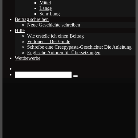
Mittel
Lange
Sehr Lang
Beitrag schreiben
Neue Geschichte schreiben
Hilfe
Wie erstelle ich einen Beitrag
Vertonen – Der Guide
Schreibe eine Creepypasta-Geschichte: Die Anleitung
Englische Autoren für Übersetzungen
Wettbewerbe
Zufälliger
Beitrag
Suche
nach