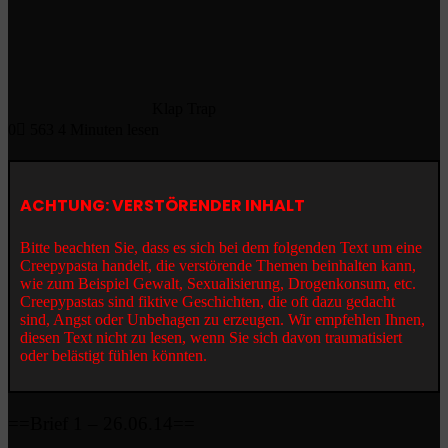
Klap Trap
0
563
4 Minuten lesen
ACHTUNG: VERSTÖRENDER INHALT
Bitte beachten Sie, dass es sich bei dem folgenden Text um eine
Creepypasta handelt, die verstörende Themen beinhalten kann,
wie zum Beispiel Gewalt, Sexualisierung, Drogenkonsum, etc.
Creepypastas sind fiktive Geschichten, die oft dazu gedacht
sind, Angst oder Unbehagen zu erzeugen. Wir empfehlen Ihnen,
diesen Text nicht zu lesen, wenn Sie sich davon traumatisiert
oder belästigt fühlen könnten.
==Brief 1 – 26.06.14==