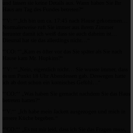
und lassen sie keine Details aus. Wann haben Sie Ihr
Haus am Tag des Fundes betreten?“
“’V: “’„Ich bin um ca. 17:45 nach Hause gekommen…
Normalerweise ruft Sie immer aus ihrem Zimmer
herunter damit ich weiß dass sie auch daheim ist…
Diesmal hat sie das allerdings nicht…“
“’CO: “’„Kam es öfter vor das Sie später als Sie nach
Hause kam Mr. Hopkins?“
“’V: “’„Nein, eigentlich nicht… Sie wusste immer, dass
es um Punkt 18 Uhr Abendessen gab. Deswegen hatte
ich ab dort schon ein komisches Gefühl…“
“’CO:“‘ „Was haben Sie gemacht nachdem Sie das Haus
betreten hatten?“
“’V:“‘ „Ich habe mein Jackett ausgezogen und mich in
unsere Küche begeben.“
“’CO:“‘ „Es tut mir leid, dass ich Sie das Fragen muss,