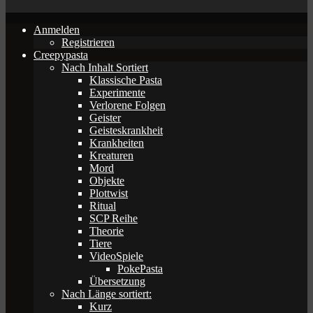
Anmelden
Registrieren
Creepypasta
Nach Inhalt Sortiert
Klassische Pasta
Experimente
Verlorene Folgen
Geister
Geisteskrankheit
Krankheiten
Kreaturen
Mord
Objekte
Plottwist
Ritual
SCP Reihe
Theorie
Tiere
VideoSpiele
PokePasta
Übersetzung
Nach Länge sortiert:
Kurz