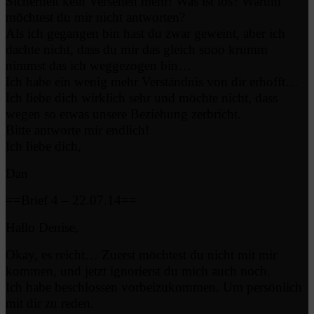
Sicherheit kein Versehen mehr! Was ist los? Warum
möchtest du mir nicht antworten?
Als ich gegangen bin hast du zwar geweint, aber ich
dachte nicht, dass du mir das gleich sooo krumm
nimmst das ich weggezogen bin…
Ich habe ein wenig mehr Verständnis von dir erhofft…
Ich liebe dich wirklich sehr und möchte nicht, dass
wegen so etwas unsere Beziehung zerbricht.
Bitte antworte mir endlich!
Ich liebe dich,
Dan
==Brief 4 – 22.07.14==
Hallo Denise,
Okay, es reicht… Zuerst möchtest du nicht mit mir
kommen, und jetzt ignorierst du mich auch noch.
Ich habe beschlossen vorbeizukommen. Um persönlich
mit dir zu reden.