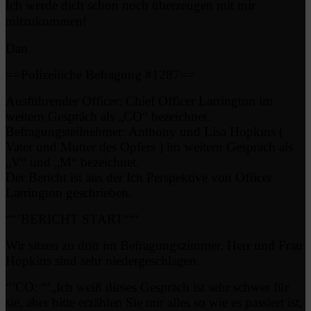
Ich werde dich schon noch überzeugen mit mir
mitzukommen!
Dan
==Polizeiliche Befragung #1287==
Ausführender Officer: Chief Officer Larrington im
weitern Gespräch als „CO“ bezeichnet.
Befragungsteilnehmer: Anthony und Lisa Hopkins (
Vater und Mutter des Opfers ) im weitern Gespräch als
„V“ und „M“ bezeichnet.
Der Bericht ist aus der Ich Perspektive von Officer
Larrington geschrieben.
““’BERICHT START““‘
Wir sitzen zu dritt im Befragungszimmer. Herr und Frau
Hopkins sind sehr niedergeschlagen.
“’CO: “’„Ich weiß dieses Gespräch ist sehr schwer für
sie, aber bitte erzählen Sie mir alles so wie es passiert ist,