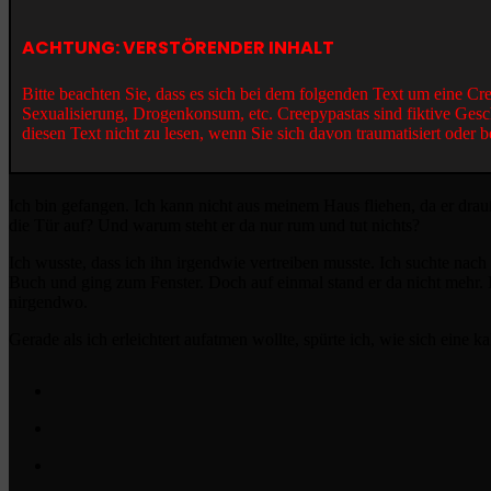
ACHTUNG: VERSTÖRENDER INHALT
Bitte beachten Sie, dass es sich bei dem folgenden Text um eine C
Sexualisierung, Drogenkonsum, etc. Creepypastas sind fiktive Gesc
diesen Text nicht zu lesen, wenn Sie sich davon traumatisiert oder b
Ich bin gefangen. Ich kann nicht aus meinem Haus fliehen, da er drau
die Tür auf? Und warum steht er da nur rum und tut nichts?
Ich wusste, dass ich ihn irgendwie vertreiben musste. Ich suchte nac
Buch und ging zum Fenster. Doch auf einmal stand er da nicht mehr. I
nirgendwo.
Gerade als ich erleichtert aufatmen wollte, spürte ich, wie sich eine 