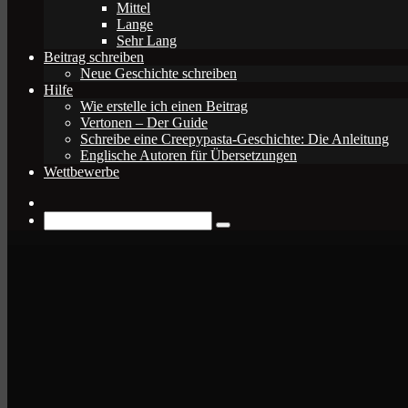
Mittel
Lange
Sehr Lang
Beitrag schreiben
Neue Geschichte schreiben
Hilfe
Wie erstelle ich einen Beitrag
Vertonen – Der Guide
Schreibe eine Creepypasta-Geschichte: Die Anleitung
Englische Autoren für Übersetzungen
Wettbewerbe
Zufälliger
Beitrag
Suche
nach