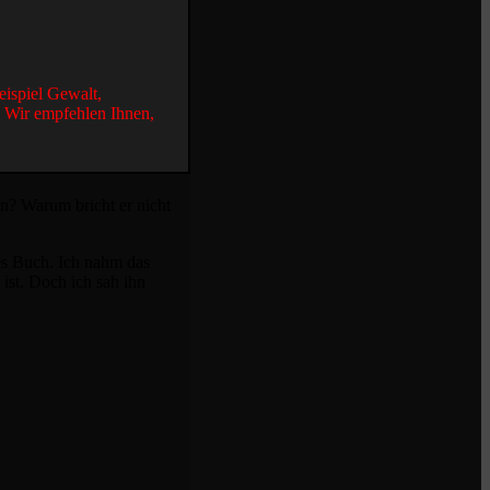
eispiel Gewalt,
. Wir empfehlen Ihnen,
en? Warum bricht er nicht
res Buch. Ich nahm das
ist. Doch ich sah ihn