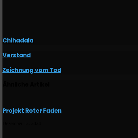
Chihadala
Verstand
Verstand
Zeichnung
Zeichnung vom Tod
vom
Tod
Ähnliche Artikel
Projekt Roter Faden
Dezember 12, 2024