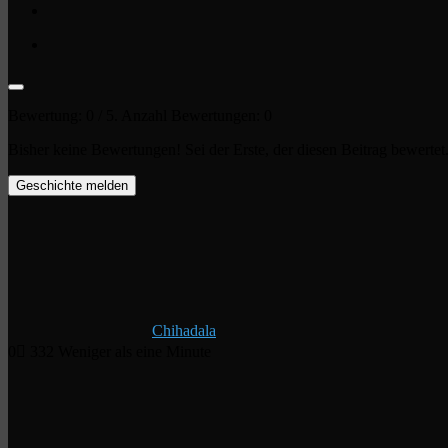
Bewertung:
0
/ 5. Anzahl Bewertungen:
0
Bisher keine Bewertungen! Sei der Erste, der diesen Beitrag bewertet
Geschichte melden
Chihadala
0
332
Weniger als eine Minute
Facebook
X
LinkedIn
Tumblr
Pinterest
Reddit
VKontakte
WhatsApp
Telegram
Viber
Per
Drucken
E-
Mail
teilen