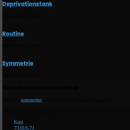
Deprivationstank
Dezember 12, 2024
Routine
Dezember 12, 2024
Symmetrie
Dezember 12, 2024
Schreibe einen Kommentar
Du musst
angemeldet
sein, um einen Kommentar abzugeben.
Überprüfen Sie auch
Schließen
Kurz
7,1,10,5,7,1