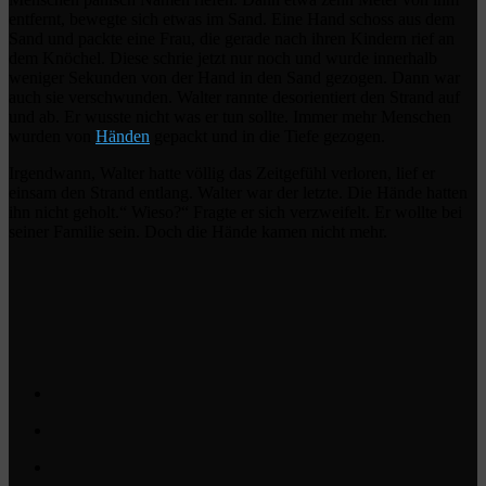
entfernt, bewegte sich etwas im Sand. Eine Hand schoss aus dem
Sand und packte eine Frau, die gerade nach ihren Kindern rief an
dem Knöchel. Diese schrie jetzt nur noch und wurde innerhalb
weniger Sekunden von der Hand in den Sand gezogen. Dann war
auch sie verschwunden. Walter rannte desorientiert den Strand auf
und ab. Er wusste nicht was er tun sollte. Immer mehr Menschen
wurden von
Händen
gepackt und in die Tiefe gezogen.
Irgendwann, Walter hatte völlig das Zeitgefühl verloren, lief er
einsam den Strand entlang. Walter war der letzte. Die Hände hatten
ihn nicht geholt.“ Wieso?“ Fragte er sich verzweifelt. Er wollte bei
seiner Familie sein. Doch die Hände kamen nicht mehr.