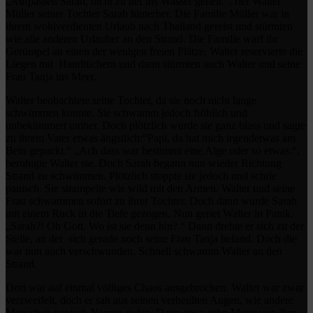
„Aufpassen Sarah, nicht zu tief ins Wasser gehen.“, rief Walter
Müller seiner Tochter Sarah hinterher. Die Familie Müller war in
ihrem wohlverdienten Urlaub nach Thailand gereist und stürmten
wie alle anderen Urlauber an den Strand. Die Familie warf ihr
Gerümpel an einen der wenigen freien Plätze, Walter reservierte die
Liegen mit Handtüchern und dann stürmten auch Walter und seine
Frau Tanja ins Meer.
Walter beobachtete seine Tochter, da sie noch nicht lange
schwimmen konnte. Sie schwamm jedoch fröhlich und
unbekümmert umher. Doch plötzlich wurde sie ganz blass und sagte
zu ihrem Vater etwas ängstlich:“Papi, da hat mich irgendetwas am
Bein gepackt.“ „Ach dass war bestimmt eine Alge oder so etwas.“,
beruhigte Walter sie. Doch Sarah begann nun wieder Richtung
Strand zu schwimmen. Plötzlich stoppte sie jedoch und schrie
panisch. Sie strampelte wie wild mit den Armen. Walter und seine
Frau schwammen sofort zu ihrer Tochter. Doch dann wurde Sarah
mit einem Ruck in die Tiefe gezogen. Nun geriet Walter in Panik.
„Sarah?! Oh Gott. Wo ist sie denn hin? “ Dann drehte er sich zu der
Stelle, an der sich gerade noch seine Frau Tanja befand. Doch die
war nun auch verschwunden. Schnell schwamm Walter an den
Strand.
Dort war auf einmal völliges Chaos ausgebrochen. Walter war zwar
verzweifelt, doch er sah aus seinen verheulten Augen, wie andere
Menschen panisch Namen riefen. Dann etwa zehn Meter von ihm