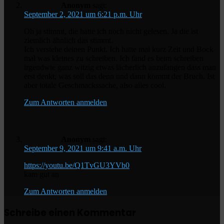
Anonym
sagt:
September 2, 2021 um 6:21 p.m. Uhr
Oh ja stimmt, die hatte ich noch nicht gelesen. Ja die ist
ziemlich ähnlich das stimmt.
Ich verstehe deinen Punkt. Ich hatte mal kurz Zeit und Bock
mal was kleines zu schreiben. Ich fand es beim schreiben
irgendwie ganz witzig etwas lächerlich anzufangen dass man
erst denkt, was soll das denn und dann kommt der Bruch. Ist
aber totale Geschmackssache, also alles cool.
Zum Antworten anmelden
Anonym
sagt:
September 9, 2021 um 9:41 a.m. Uhr
https://youtu.be/Q1TvGU3YVb0
kam gut an
Zum Antworten anmelden
Schreibe einen Kommentar