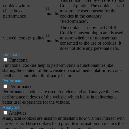
This cookie is set by GDPR Cookie
cookielawinfo-
Consent plugin. The cookie is used
11
checkbox-
to store the user consent for the
months
performance
cookies in the category
"Performance".
The cookie is set by the GDPR
Cookie Consent plugin and is used
11
viewed_cookie_policy
to store whether or not user has
months
consented to the use of cookies. It
does not store any personal data.
Functional
Functional
Functional cookies help to perform certain functionalities like
sharing the content of the website on social media platforms, collect
feedbacks, and other third-party features.
Performance
Performance
Performance cookies are used to understand and analyze the key
performance indexes of the website which helps in delivering a
better user experience for the visitors.
Analytics
Analytics
Analytical cookies are used to understand how visitors interact with
the website. These cookies help provide information on metrics the
number of visitors, bounce rate, traffic source, etc.