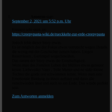
Anonym
sagt:
September 2, 2021 um 5:52 p.m. Uhr
Erinnert sehr stark an:
https://creepypasta-wiki.de/rueckkehr-zur-erde-creepypasta
Jedoch fehlt dieser Story etwas.
Es ist möglich das der Fokus etwas verrutscht wegen Details
die wenig mit der Geschichte zutuen haben. Liegen
Reservieren , Gerümpel wegschmeißen.
Das nimmt der Story etwas die Ernsthaftigkeit.
Wenn man das Familien Leben der Müllers etwas genauer
kennt. Liebevoller Vater , Tolle Mutter und ne süße kleine
Tochter die grade erst schwimmen lernte. Wenn man eine
Emotionale Bindung zu ihnen aufbaut und dann alle
verschwinden lässt und auch so ein Ende. Das würde perfekt
sein.
Zum Antworten anmelden