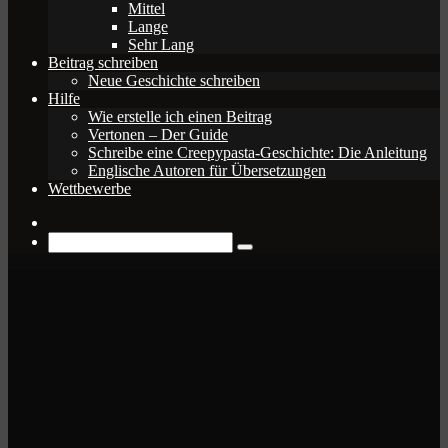
Mittel
Lange
Sehr Lang
Beitrag schreiben
Neue Geschichte schreiben
Hilfe
Wie erstelle ich einen Beitrag
Vertonen – Der Guide
Schreibe eine Creepypasta-Geschichte: Die Anleitung
Englische Autoren für Übersetzungen
Wettbewerbe
Zufälliger
Beitrag
Suche
nach