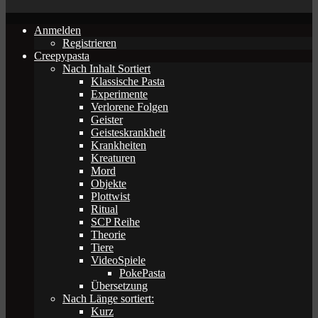
Anmelden
Registrieren
Creepypasta
Nach Inhalt Sortiert
Klassische Pasta
Experimente
Verlorene Folgen
Geister
Geisteskrankheit
Krankheiten
Kreaturen
Mord
Objekte
Plottwist
Ritual
SCP Reihe
Theorie
Tiere
VideoSpiele
PokePasta
Übersetzung
Nach Länge sortiert:
Kurz