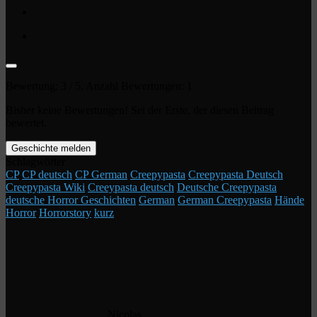
Bewertung:
3
/ 5. Anzahl Bewertungen:
1
Bisher keine Bewertungen! Sei der Erste, der diesen Beitrag
bewertet.
Geschichte melden
Schlagwörter
CP
CP deutsch
CP German
Creepypasta
Creepypasta Deutsch
Creepypasta Wiki
Creeypasta deutsch
Deutsche Creepypasta
deutsche Horror Geschichten
German
German Creepypasta
Hände
Horror
Horrorstory
kurz
Nicolas