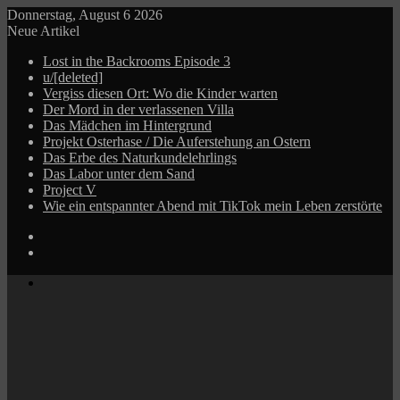
Donnerstag, August 6 2026
Neue Artikel
Lost in the Backrooms Episode 3
u/[deleted]
Vergiss diesen Ort: Wo die Kinder warten
Der Mord in der verlassenen Villa
Das Mädchen im Hintergrund
Projekt Osterhase / Die Auferstehung an Ostern
Das Erbe des Naturkundelehrlings
Das Labor unter dem Sand
Project V
Wie ein entspannter Abend mit TikTok mein Leben zerstörte
Log
In
Zufälliger
Beitrag
Menü