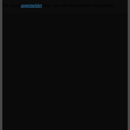
Du musst
angemeldet
sein, um einen Kommentar abzugeben.