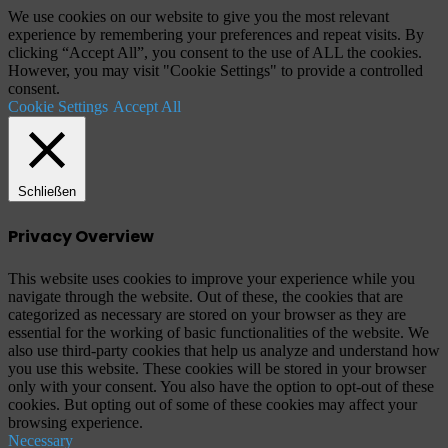
We use cookies on our website to give you the most relevant
experience by remembering your preferences and repeat visits. By
clicking “Accept All”, you consent to the use of ALL the cookies.
However, you may visit "Cookie Settings" to provide a controlled
consent.
Cookie Settings
Accept All
Schließen
Privacy Overview
This website uses cookies to improve your experience while you
navigate through the website. Out of these, the cookies that are
categorized as necessary are stored on your browser as they are
essential for the working of basic functionalities of the website. We
also use third-party cookies that help us analyze and understand how
you use this website. These cookies will be stored in your browser
only with your consent. You also have the option to opt-out of these
cookies. But opting out of some of these cookies may affect your
browsing experience.
Necessary