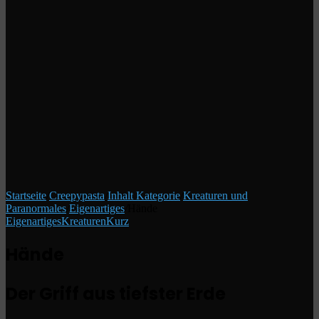
Startseite
/
Creepypasta
/
Inhalt Kategorie
/
Kreaturen und
Paranormales
/
Eigenartiges
/
Hände
Eigenartiges
Kreaturen
Kurz
Hände
Der Griff aus tiefster Erde