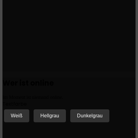
Wer ist online
Im Moment ist niemand online.
Textfarbe
Weiß
Hellgrau
Dunkelgrau