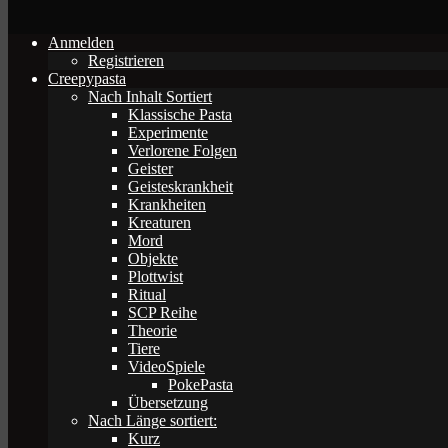
Anmelden
Registrieren
Creepypasta
Nach Inhalt Sortiert
Klassische Pasta
Experimente
Verlorene Folgen
Geister
Geisteskrankheit
Krankheiten
Kreaturen
Mord
Objekte
Plottwist
Ritual
SCP Reihe
Theorie
Tiere
VideoSpiele
PokePasta
Übersetzung
Nach Länge sortiert:
Kurz