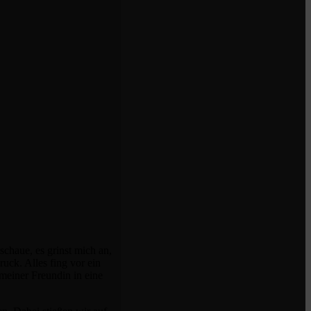
chaue, es grinst mich an,
uck. Alles fing vor ein
 meiner Freundin in eine