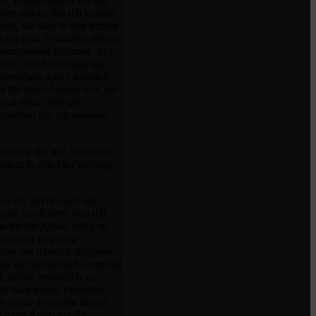
n. Dabei stießen wir auf
elten etwas, das ich kaufen
se, die sich in den letzten
eb ein paar Sekunden stehen
ck anmutenden Rahmen. Auf
itet. Auf Nachfrage gab
senschaft seiner kürzlich
r für zwei Azubis war. Ich
noch einen Spiegel
ortierten ihn mit meinem
ßen wir ihn aus Versehen
tzdem in den Flur gehängt.
was ich zuvor noch nie
satz zu all dem, was ich
für die Arbeit fertig zu
zimmer ist genau
alten uns nämlich morgens
ss ihr Spiegelbild weiterhin
 anfing freundlich zu
nell kam meine Freundin
ch meine Freundin darauf
hatte Angst vor ihr.