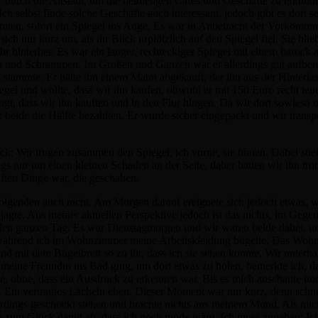
 durch die Altstadt, um die heimeligen Cafés und Geschäfte zu erkunde
ch selbst finde solche Geschäfte auch interessant, jedoch gibt es dort s
aten, sofort ein Spiegel ins Auge. Es war in Anbetracht der Vorkommnis
ch nur kurz um, als ihr Blick urplötzlich auf den Spiegel fiel. Sie bli
 ihr hinterher. Es war ein langer, rechteckiger Spiegel mit einem baro
en und Schrammen. Im Großen und Ganzen war er allerdings gut aufbere
 stammte. Er hätte ihn einem Mann abgekauft, der ihn aus der Hinterlas
gel und wollte, dass wir ihn kaufen, obwohl er mit 150 Euro recht teue
gt, dass wir ihn kauften und in den Flur hingen. Da wir dort sowieso 
r beide die Hälfte bezahlten. Er wurde sicher eingepackt und wir transp
k: Wir trugen zusammen den Spiegel, ich vorne, sie hinten. Dabei stie
gs nur um einen kleinen Schaden an der Seite, daher hatten wir ihn tro
haften Dinge war, die geschahen.
uffolgenden auch nicht. Am Morgen darauf ereignete sich jedoch etwas, 
jagte. Aus meiner aktuellen Perspektive jedoch ist das nichts, im Gegen
en ganzen Tag. Es war Dienstagmorgen und wir waren beide dabei, uns 
 während ich im Wohnzimmer meine Arbeitskleidung bügelte. Das Wohn
nd mit dem Bügelbrett so zu ihr, dass ich sie sehen konnte. Wir unterh
 meine Freundin ins Bad ging, um dort etwas zu holen, bemerkte ich, da
ne, ohne, dass ein Ausdruck zu erkennen war. Bis es mich anschaute und
ch. Ein vertrautes Lächeln eben. Dieser Moment war nur kurz, denn sch
llerdings geschockt stehen und brachte nichts aus meinem Mund. Als mi
e zum Glück damit ab, dass ich noch müde wäre. Ich muss zugeben: Ich 