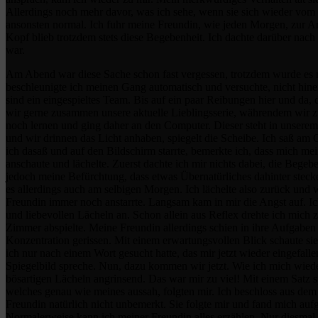
Allerdings noch mehr davor, was ich sehe, wenn sie sich wieder vom
ansonsten normal. Ich fuhr meine Freundin, wie jeden Morgen, zur Arb
Kopf blieb trotzdem stets diese Begebenheit. Ich dachte darüber nach
war.
Am Abend war diese Sache schon fast vergessen, trotzdem wurde es m
beschleunigte ich meinen Gang automatisch und versuchte, nicht hine
sind ein eingespieltes Team. Bis auf ein paar Reibungen hier und da,
wir gerne zusammen unsere aktuelle Lieblingsserie, währendem wir 
noch lernen und ging daher an den Computer. Dieser steht in unserem
und wir drinnen das Licht anhaben, spiegelt die Scheibe. Ich saß am 
ich dasaß und auf den Bildschirm starrte, bemerkte ich, dass mich me
anschaute und lächelte. Zuerst dachte ich mir nichts dabei, die Beg
jedoch meine Befürchtung, dass etwas Übernatürliches dahinter stecke
es allerdings auch am selbigen Morgen. Ich lächelte also zurück und
Freundin immer noch anstarrte. Langsam kam in mir die Angst auf. Ic
und liebevollen Lächeln an. Schon allein aus Reflex drehte ich mich 
Zimmer abspielte. Meine Freundin allerdings schien in ihre Aufgaben ve
Konzentration gerissen. Mit einem erwartungsvollen Blick schaute sie m
ich nur nach einem Wort gesucht hatte, das mir jetzt wieder eingefalle
Spiegelbild spreche. Nun, dazu kommen wir jetzt. Wie ich mich wied
bösartigen Lächeln angrinsend. Das war mir zu viel! Mit einem Satz s
welches genau wie meines aussah, folgten mir. Ich beschloss aus dem
Freundin natürlich nicht unbemerkt. Sie folgte mir und fand mich au
Normalerweise kann ich meiner Freundin alles erzählen. Nur diesmal hi