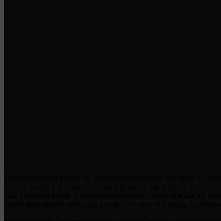
Mein Spiegelbild scheint ein Eigenleben entwickelt zu haben. Es mac
wenn ich mich vor Angst nicht mehr bewegen kann. Doch davon, was sic
paar Tagen bei einem Antiquitätenhändler an. Vielleicht sollte ich ku
eigene gemeinsame Wohnung gezogen. An einem Samstag machten wir