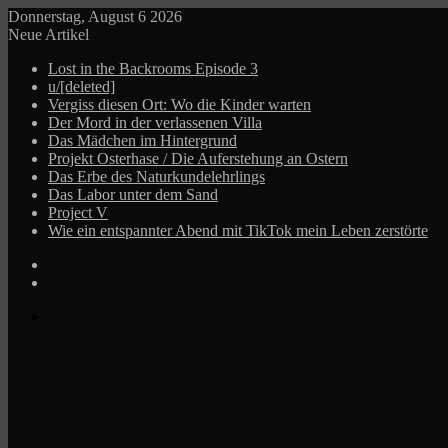
Donnerstag, August 6 2026
Neue Artikel
Lost in the Backrooms Episode 3
u/[deleted]
Vergiss diesen Ort: Wo die Kinder warten
Der Mord in der verlassenen Villa
Das Mädchen im Hintergrund
Projekt Osterhase / Die Auferstehung an Ostern
Das Erbe des Naturkundelehrlings
Das Labor unter dem Sand
Project V
Wie ein entspannter Abend mit TikTok mein Leben zerstörte
Log
In
Zufälliger
Beitrag
Menü