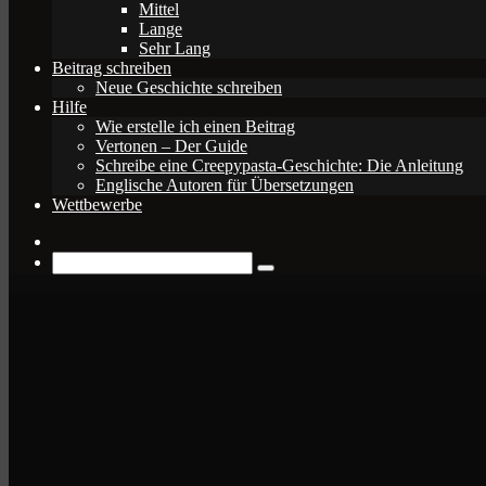
Mittel
Lange
Sehr Lang
Beitrag schreiben
Neue Geschichte schreiben
Hilfe
Wie erstelle ich einen Beitrag
Vertonen – Der Guide
Schreibe eine Creepypasta-Geschichte: Die Anleitung
Englische Autoren für Übersetzungen
Wettbewerbe
Zufälliger
Beitrag
Suche
nach