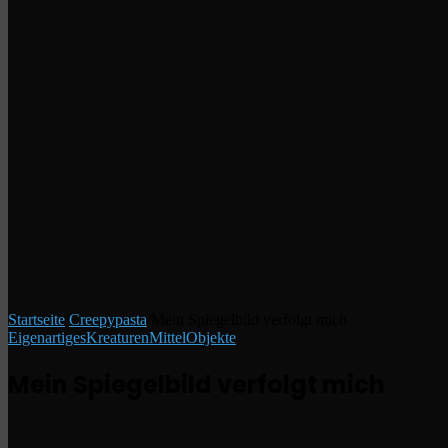
Startseite
/
Creepypasta
/
Mein Spiegelbild verfolgt mich
Eigenartiges
Kreaturen
Mittel
Objekte
Mein Spiegelbild verfolgt mich