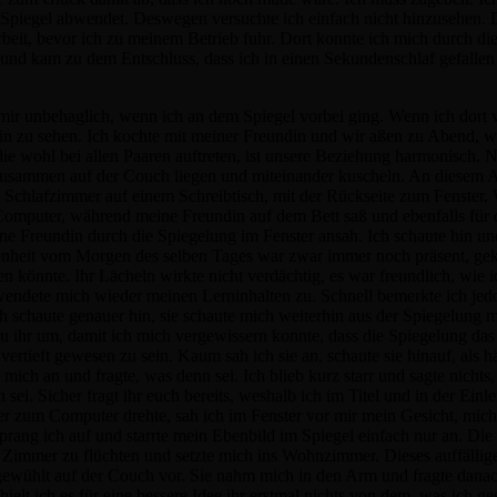
 Spiegel abwendet. Deswegen versuchte ich einfach nicht hinzusehen. 
eit, bevor ich zu meinem Betrieb fuhr. Dort konnte ich mich durch die
 und kam zu dem Entschluss, dass ich in einen Sekundenschlaf gefallen 
ir unbehaglich, wenn ich an dem Spiegel vorbei ging. Wenn ich dort 
in zu sehen. Ich kochte mit meiner Freundin und wir aßen zu Abend, w
 die wohl bei allen Paaren auftreten, ist unsere Beziehung harmonisch
zusammen auf der Couch liegen und miteinander kuscheln. An diesem A
 Schlafzimmer auf einem Schreibtisch, mit der Rückseite zum Fenster.
Computer, während meine Freundin auf dem Bett saß und ebenfalls für d
ine Freundin durch die Spiegelung im Fenster ansah. Ich schaute hin un
ebenheit vom Morgen des selben Tages war zwar immer noch präsent, gek
n könnte. Ihr Lächeln wirkte nicht verdächtig, es war freundlich, wie
 wendete mich wieder meinen Lerninhalten zu. Schnell bemerkte ich je
h schaute genauer hin, sie schaute mich weiterhin aus der Spiegelung m
zu ihr um, damit ich mich vergewissern konnte, dass die Spiegelung da
rtieft gewesen zu sein. Kaum sah ich sie an, schaute sie hinauf, als hät
ich an und fragte, was denn sei. Ich blieb kurz starr und sagte nichts,
n sei. Sicher fragt ihr euch bereits, weshalb ich im Titel und in der Ei
er zum Computer drehte, sah ich im Fenster vor mir mein Gesicht, mic
prang ich auf und starrte mein Ebenbild im Spiegel einfach nur an. Die 
 Zimmer zu flüchten und setzte mich ins Wohnzimmer. Dieses auffällige
fgewühlt auf der Couch vor. Sie nahm mich in den Arm und fragte danach
elt ich es für eine bessere Idee ihr erstmal nichts von dem, was ich ge