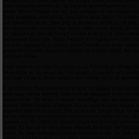
Nachdem wir bei einem Italiener etwas essen waren, schlenderten wir
einen Antiquitätenhändler, der das Interesse meiner Freundin weckte. I
würde. Meiner Freundin aber fiel, kurz nachdem wir das Geschäft betr
Tagen ereigneten, merkwürdig, wenn ich so daran denke. Sie schaute si
und schaute ihn nur an. Dann ging sie geradeaus auf ihn zu, ich ging
dem Spiegel selbst erkannte man Spuren seines Alters, dunkle Fleck
der Verkäufer an, dass der Spiegel aus dem Ende des 19. Jahrhunderts
verstorbenen Tante hatte. Meine Freundin war begeistert von dem Spie
war daher dagegen ihn zu kaufen, meine Freundin aber wollte unbedin
gebrauchen konnten, einigte ich mich mit ihr dennoch darauf, dass wi
Auto nach Hause.
Leider passierte uns beim Hochtragen in die Wohnung ein Missgeschic
am Geländer an, als wir um die Ecke gingen. Es handelte sich allerdin
Jetzt frage ich mich, ob das vielleicht der Auslöser für all die grauen
In der nächsten Nacht passierte noch nichts Auffälliges, in der dara
erlebt hatte und mir einen bis dahin noch nie gekannten Schrecken ein
danach erlebte. Zu diesem Zeitpunkt beschäftigte mich das dennoch d
machen. Meine Freundin schminkte sich an unserem neuen Spiegel,
gegenüber dem Ort in unserem Flur, an dem der Spiegel hängt. Ich sta
vor der Arbeit gerne miteinander, während wir uns fertig machen. Als
zu sehen war. Ihr Gesicht im Spiegel schaute zuerst einfach nach vor
lächeln. Es war wie sie mich immer anlächelt, freundlich und herzli
wieder, die unser vorheriges Gespräch fortführen wollte. Ich blieb a
ansprach, kam ich wieder zu mir. Mein merkwürdiges Verhalten tat si