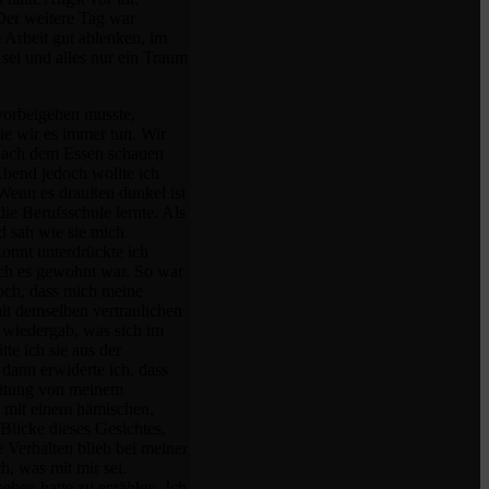
Der weitere Tag war
 Arbeit gut ablenken, im
sei und alles nur ein Traum
vorbeigehen musste,
ie wir es immer tun. Wir
. Nach dem Essen schauen
bend jedoch wollte ich
 Wenn es draußen dunkel ist
ie Berufsschule lernte. Als
d sah wie sie mich
onnt unterdrückte ich
 ich es gewohnt war. So war
doch, dass mich meine
it demselben vertraulichen
s wiedergab, was sich im
te ich sie aus der
 dann erwiderte ich, dass
nleitung von meinem
h mit einem hämischen,
Blicke dieses Gesichtes,
 Verhalten blieb bei meiner
, was mit mir sei.
sehen hatte zu erzählen. Ich