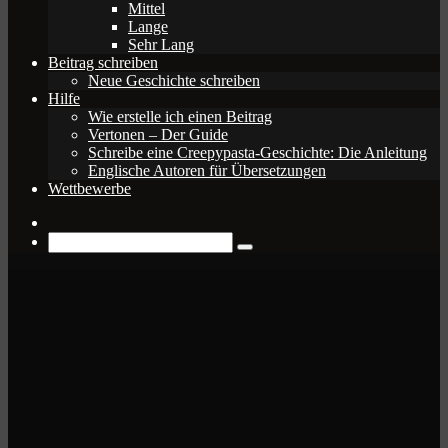
Mittel
Lange
Sehr Lang
Beitrag schreiben
Neue Geschichte schreiben
Hilfe
Wie erstelle ich einen Beitrag
Vertonen – Der Guide
Schreibe eine Creepypasta-Geschichte: Die Anleitung
Englische Autoren für Übersetzungen
Wettbewerbe
Zufälliger
Beitrag
Suche
nach