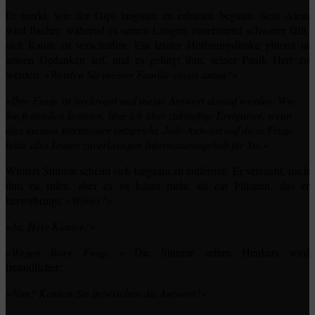
Er merkt, wie der Gips langsam zu erhärten beginnt. Sein Atem
wird flacher, während es seinen Lungen zunehmend schwerer fällt,
sich Raum zu verschaffen. Ein letzter Hoffnungsfunke glimmt in
seinen Gedanken auf, und es gelingt ihm, seiner Panik Herr zu
werden: »
Werden Sie meiner Familie etwas antun?
«
»Ihre Frage ist irrelevant und meine Antwort darauf wertlos. Wie
Sie feststellen konnten, lüge ich über zukünftige Ereignisse, wenn
dies meinen Intentionen entspricht. Jede Antwort auf diese Frage
hätte also keinen zuverlässigen Informationsgehalt für Sie.«
Winters Stimme scheint sich langsam zu entfernen. Er versucht, nach
ihm zu rufen, aber es ist kaum mehr als ein Flüstern, das er
hervorbringt: »
Winter?
«
»Ja, Herr Kantor?«
»
Wegen Ihrer Frage…
« Die Stimme seines Henkers wird
freundlicher:
»Nun? Kennen Sie inzwischen die Antwort?«