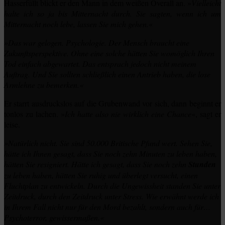
Hasserfüllt blickt er den Mann in dem weißen Overall an. »
Vielleicht
halte ich so ja bis Mitternacht durch. Sie sagten, wenn ich um
Mitternacht noch lebe, lassen Sie mich gehen.
«
»Das war gelogen. Psychologie. Der Mensch braucht eine
Zukunftsperspektive. Ohne eine solche hätten Sie womöglich Ihren
Tod einfach abgewartet. Das entsprach jedoch nicht meinem
Auftrag. Und Sie sollten schließlich einen Antrieb haben, die lose
Armlehne zu bemerken.«
Er starrt ausdruckslos auf die Grubenwand vor sich, dann beginnt er
tonlos zu lachen. »
Ich hatte also nie wirklich eine Chance
«, sagt er
leise.
»Natürlich nicht. Sie sind 50.000 Britische Pfund wert. Sehen Sie,
hätte ich Ihnen gesagt, dass Sie noch zehn Minuten zu leben haben,
hätten Sie resigniert. Hätte ich gesagt, dass Sie noch zehn
Stunden
zu leben haben, hätten Sie ruhig und überlegt versucht, einen
Fluchtplan zu entwickeln. Durch die Ungewissheit standen Sie unter
Zeitdruck, durch den Zeitdruck unter Stress. Wie erwähnt werde ich
in Ihrem Fall nicht nur für den Mord bezahlt, sondern auch für…
Psychoterror, gewissermaßen.«