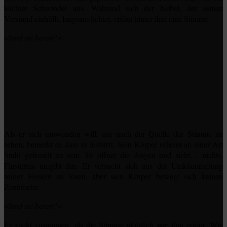
leichter Schwindel aus. Während sich der Nebel, der seinen
Verstand einhüllt, langsam lichtet, ertönt hinter ihm eine Stimme.
»
Sind sie bereit?«
Als er sich umwenden will, um nach der Quelle der Stimme zu
sehen, bemerkt er, dass er festsitzt. Sein Körper scheint an einer Art
Stuhl gefesselt zu sein. Er öffnet die Augen und sieht… nichts.
Finsternis umgibt ihn. Er versucht sich aus der Umklammerung
seiner Fesseln zu lösen, aber sein Körper bewegt sich keinen
Zentimeter.
»Sind sie bereit?«
vor
Er zuckt zusammen, als die Stimme plötzlich
ihm ertönt. Wie