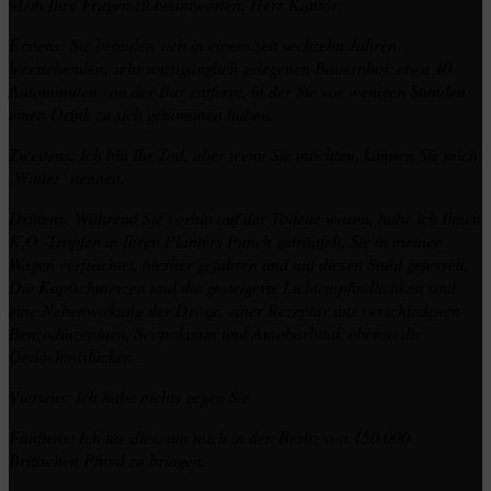
»Um Ihre Fragen zu beantworten, Herr Kantor:
Erstens:
Sie befinden sich in einem seit sechzehn Jahren
leerstehenden, sehr unzugänglich gelegenen Bauernhof, etwa 40
Autominuten von der Bar entfernt, in der Sie vor wenigen Stunden
einen Drink zu sich genommen haben.
Zweitens: Ich bin Ihr Tod, aber wenn Sie möchten, können Sie mich
‚Winter’ nennen.
Drittens: Während Sie vorhin auf der Toilette waren, habe ich Ihnen
K.O.-Tropfen in Ihren Planters Punch geträufelt, Sie in meinen
Wagen verfrachtet, hierher gefahren und auf diesen Stuhl gefesselt.
Die Kopfschmerzen und die gesteigerte Lichtempfindlichkeit sind
eine Nebenwirkung der Droge, einer Rezeptur aus verschiedenen
Benzodiazepinen, Scopolamin und Amobarbital, ebenso die
Gedächtnislücken.
Viertens: Ich habe nichts gegen Sie.
Fünftens: Ich tue dies, um mich in den Besitz von 150.000
Britischen Pfund zu bringen.