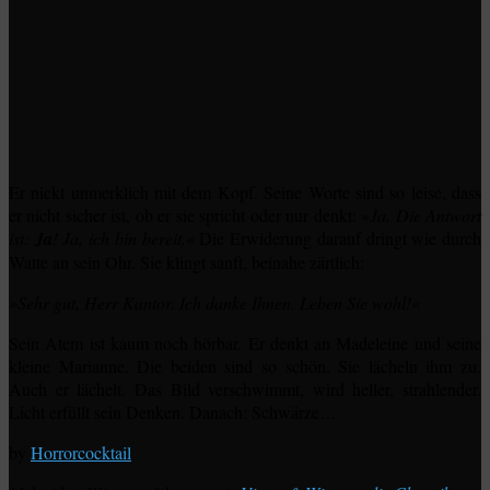
Er nickt unmerklich mit dem Kopf. Seine Worte sind so leise, dass
er nicht sicher ist, ob er sie spricht oder nur denkt: »
Ja. Die Antwort
ist:
Ja
! Ja, ich bin bereit.
« Die Erwiderung darauf dringt wie durch
Watte an sein Ohr. Sie klingt sanft, beinahe zärtlich:
»Sehr gut, Herr Kantor. Ich danke Ihnen. Leben Sie wohl!«
Sein Atem ist kaum noch hörbar. Er denkt an Madeleine und seine
kleine Marianne. Die beiden sind so schön. Sie lächeln ihm zu.
Auch er lächelt. Das Bild verschwimmt, wird heller, strahlender.
Licht erfüllt sein Denken. Danach: Schwärze…
by
Horrorcocktail