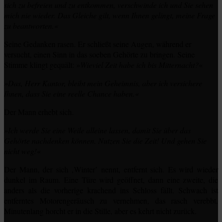
sich zu befreien und zu entkommen, verschwinde ich und Sie sehen
mich nie wieder. Das Gleiche gilt, wenn Ihnen gelingt, meine Frage
zu beantworten.«
Seine Gedanken rasen. Er schließt seine Augen, während er
versucht, einen Sinn in das soeben Gehörte zu bringen. Seine
Stimme klingt gequält: »
Wieviel Zeit habe ich bis Mitternacht?
«
»Das, Herr Kantor, bleibt mein Geheimnis, aber ich versichere
Ihnen, dass Sie eine reelle Chance haben.«
Der Mann erhebt sich.
»Ich werde Sie eine Weile alleine lassen, damit Sie über das
Gehörte nachdenken können. Nutzen Sie die Zeit! Und gehen Sie
nicht weg!«
Der Mann, der sich ‚Winter’ nennt, entfernt sich. Es wird wieder
dunkel im Raum. Eine Türe wird geöffnet, dann eine zweite, die
anders als die vorherige krachend ins Schloss fällt. Schwach ist
entferntes Motorengeräusch zu vernehmen, das rasch verebbt.
Minutenlang horcht er in die Stille, aber es kehrt nicht zurück.