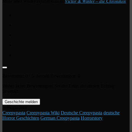
Mehr über Winter erfährt man in
Victor & Winter – die Chroniken
.
Bewertung:
0
/ 5. Anzahl Bewertungen:
0
Bisher keine Bewertungen! Sei der Erste, der diesen Beitrag
bewertet.
Geschichte melden
Schlagwörter
Creepypasta
Creepypasta Wiki
Deutsche Creepypasta
deutsche
Horror Geschichten
German Creepypasta
Horrorstory