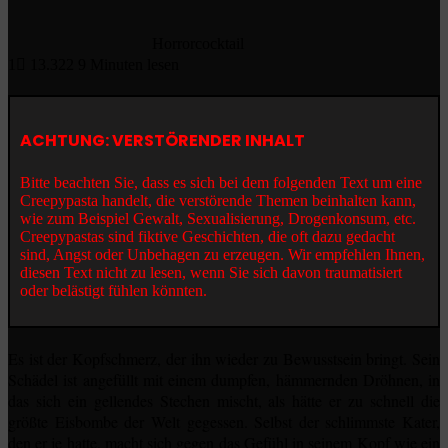
Horrorcocktail
1
13.322
9 Minuten lesen
ACHTUNG: VERSTÖRENDER INHALT
Bitte beachten Sie, dass es sich bei dem folgenden Text um eine
Creepypasta handelt, die verstörende Themen beinhalten kann,
wie zum Beispiel Gewalt, Sexualisierung, Drogenkonsum, etc.
Creepypastas sind fiktive Geschichten, die oft dazu gedacht
sind, Angst oder Unbehagen zu erzeugen. Wir empfehlen Ihnen,
diesen Text nicht zu lesen, wenn Sie sich davon traumatisiert
oder belästigt fühlen könnten.
Es ist der Kopfschmerz, der ihn wieder zu Bewusstsein bringt. Sein
Schädel ist angefüllt mit einem dumpfen, hämmernden Dröhnen, in
das sich ein gellendes Stechen mischt, als hätte er zu schnell die
größte Eisbombe der Welt gegessen. Selbst der schlimmste Kater,
den er je hatte, macht sich gegen das Gefühl in seinem Kopf wie ein