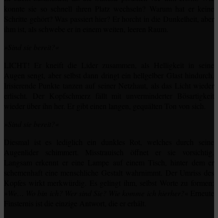
konnte sie so schnell ihren Platz wechseln? Warum hat er keine
Schritte gehört? Was passiert hier? Er horcht in die Dunkelheit, aber
ihm ist, als schwebe er in einem weiten, leeren Raum.
»Sind sie bereit?«
LICHT! Er kneift die Lider zusammen, als Helligkeit in seine
Augen sengt, aber selbst dann dringt ein hellgelber Glast hindurch.
Irisierende Punkte tanzen auf seiner Netzhaut, als das Licht wieder
erlischt. Der Kopfschmerz fällt mit unverminderter Bösartigkeit
wieder über ihn her. Er gibt einen langen, gequälten Ton von sich.
»Sind sie bereit?«
Diesmal ist es lediglich ein dunkles Rot, welches durch seine
Augenlider schimmert. Misstrauisch öffnet er sie vorsichtig.
Langsam erkennt er eine Lampe auf einem Tisch, hinter dem er
schemenhaft eine menschliche Gestalt wahrnimmt. Der Umriss des
Kopfes wirkt merkwürdig. Es gelingt ihm, selbst Worte zu formen:
»
We… Wo bin ich? Wer sind Sie? Wie komme ich hierher?
« Erneute
Finsternis ist die einzige Antwort, die er erhält.