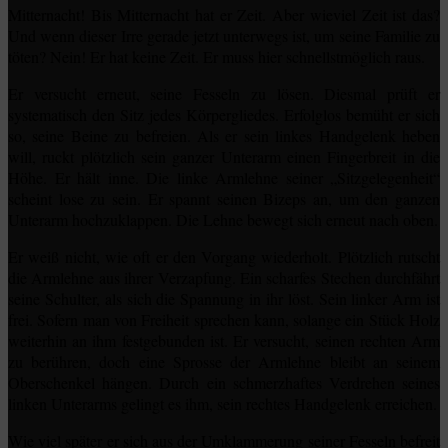
Mitternacht! Bis Mitternacht hat er Zeit. Aber wieviel Zeit ist das?
Und wenn dieser Irre gerade jetzt unterwegs ist, um seine Familie zu
töten? Nein! Er hat keine Zeit. Er muss hier schnellstmöglich raus.
Er versucht erneut, seine Fesseln zu lösen. Diesmal prüft er
systematisch den Sitz jedes Körpergliedes. Erfolglos bemüht er sich
so, seine Beine zu befreien. Als er sein linkes Handgelenk heben
will, ruckt plötzlich sein ganzer Unterarm einen Fingerbreit in die
Höhe. Er hält inne. Die linke Armlehne seiner „Sitzgelegenheit“
scheint lose zu sein. Er spannt seinen Bizeps an, um den ganzen
Unterarm hochzuklappen. Die Lehne bewegt sich erneut nach oben.
Er weiß nicht, wie oft er den Vorgang wiederholt. Plötzlich rutscht
die Armlehne aus ihrer Verzapfung. Ein scharfes Stechen durchfährt
seine Schulter, als sich die Spannung in ihr löst. Sein linker Arm ist
frei. Sofern man von Freiheit sprechen kann, solange ein Stück Holz
weiterhin an ihm festgebunden ist. Er versucht, seinen rechten Arm
zu berühren, doch eine Sprosse der Armlehne bleibt an seinem
Oberschenkel hängen. Durch ein schmerzhaftes Verdrehen seines
linken Unterarms gelingt es ihm, sein rechtes Handgelenk erreichen.
Wie viel später er sich aus der Umklammerung seiner Fesseln befreit