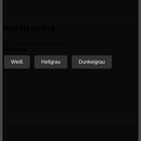
Wer ist online
Im Moment ist niemand online.
Textfarbe
Weiß
Hellgrau
Dunkelgrau