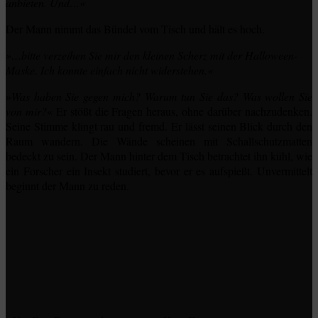
anbieten. Und…«
Der Mann nimmt das Bündel vom Tisch und hält es hoch.
»…bitte verzeihen Sie mir den kleinen Scherz mit der Halloween-
Maske. Ich konnte einfach nicht widerstehen.«
»
Was haben Sie gegen mich? Warum tun Sie das? Was wollen Sie
von mir?
« Er stößt die Fragen heraus, ohne darüber nachzudenken.
Seine Stimme klingt rau und fremd. Er lässt seinen Blick durch den
Raum wandern. Die Wände scheinen mit Schallschutzmatten
bedeckt zu sein. Der Mann hinter dem Tisch betrachtet ihn kühl, wie
ein Forscher ein Insekt studiert, bevor er es aufspießt. Unvermittelt
beginnt der Mann zu reden.