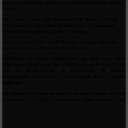
Sechstens: Ich möchte, dass Sie meine Frage beantworten. Sind sie
bereit?«
Das ist verrückt. Das ergibt alles keinen Sinn. Wenn es um Geld
geht, warum will dieser Mann ihn dann töten? »
Ich habe keine
150.000 Britische Pfund
«, erwidert er verwirrt.
»Das ist unwichtig. Die 50.000 Pfund pro Lieferung erhalte ich
nicht von Ihnen, sondern von meinem Klienten.«
Irgendetwas ist falsch. Irgendetwas von dem, was dieser
Wahnsinnige gerade gesagt hat, ist falsch gewesen. Er versucht, sich
trotz der Kopfschmerzen zu konzentrieren. Er versucht
herauszufinden, wo der Fehle… »
Was bedeutet: ‚50.000 Pfund
pro
Lieferung
’?
«
Der Mann zieht ein Blatt aus einer Tasche seines Overalls und faltet
es auseinander. Sein Blick wandert über das Papier, dann liest er vor: