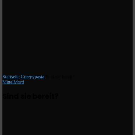
Startseite
/
Creepypasta
/
Sind sie bereit?
Mittel
Mord
Sind sie bereit?