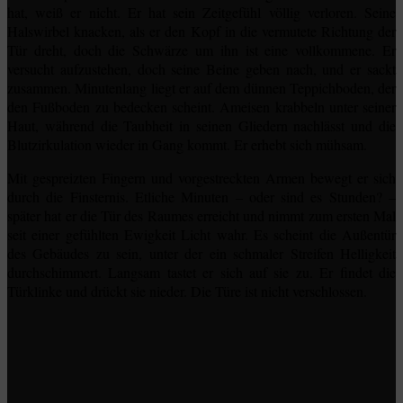
hat, weiß er nicht. Er hat sein Zeitgefühl völlig verloren. Seine
Halswirbel knacken, als er den Kopf in die vermutete Richtung der
Tür dreht, doch die Schwärze um ihn ist eine vollkommene. Er
versucht aufzustehen, doch seine Beine geben nach, und er sackt
zusammen. Minutenlang liegt er auf dem dünnen Teppichboden, der
den Fußboden zu bedecken scheint. Ameisen krabbeln unter seiner
Haut, während die Taubheit in seinen Gliedern nachlässt und die
Blutzirkulation wieder in Gang kommt. Er erhebt sich mühsam.
Mit gespreizten Fingern und vorgestreckten Armen bewegt er sich
durch die Finsternis. Etliche Minuten – oder sind es Stunden? –
später hat er die Tür des Raumes erreicht und nimmt zum ersten Mal
seit einer gefühlten Ewigkeit Licht wahr. Es scheint die Außentür
des Gebäudes zu sein, unter der ein schmaler Streifen Helligkeit
durchschimmert. Langsam tastet er sich auf sie zu. Er findet die
Türklinke und drückt sie nieder. Die Türe ist nicht verschlossen.