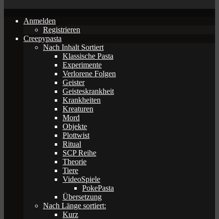
Anmelden
Registrieren
Creepypasta
Nach Inhalt Sortiert
Klassische Pasta
Experimente
Verlorene Folgen
Geister
Geisteskrankheit
Krankheiten
Kreaturen
Mord
Objekte
Plottwist
Ritual
SCP Reihe
Theorie
Tiere
VideoSpiele
PokePasta
Übersetzung
Nach Länge sortiert:
Kurz