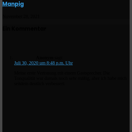
Manpig
November 28, 2021
Ein Kommentar
Anonym
sagt:
Juli 30, 2020 um 8:48 p.m. Uhr
Meine erste Vertonung mit einem Gastsprecher. Die
Tonqualität war damals noch sehr mäßig, aber ich habe mich
seitdem deutlich verbessert: