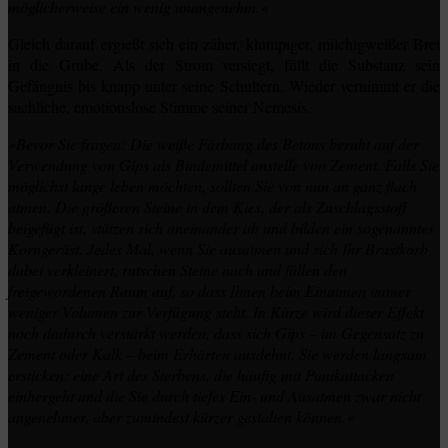
möglicherweise ein wenig unangenehm.«
Gleich darauf ergießt sich ein zäher, klumpiger, milchigweißer Brei
in die Grube. Als der Strom versiegt, füllt die Substanz sein
Gefängnis bis knapp unter seine Schultern. Wieder vernimmt er die
sachliche, emotionslose Stimme seiner Nemesis.
»Bevor Sie fragen: Die weiße Färbung des Betons beruht auf der
Verwendung von Gips als Bindemittel anstelle von Zement. Falls Sie
möglichst lange leben möchten, sollten Sie von nun an ganz flach
atmen. Die größeren Steine in dem Kies, der als Zuschlagsstoff
beigefügt ist, stützen sich aneinander ab und bilden ein sogenanntes
Korngerüst. Jedes Mal, wenn Sie ausatmen und sich Ihr Brustkorb
dabei verkleinert, rutschen Steine nach und füllen den
freigewordenen Raum auf, so dass Ihnen beim Einatmen immer
weniger Volumen zur Verfügung steht. In Kürze wird dieser Effekt
noch dadurch verstärkt werden, dass sich Gips – im Gegensatz zu
Zement oder Kalk – beim Erhärten ausdehnt. Sie werden langsam
ersticken; eine Art des Sterbens, die häufig mit Panikattacken
einhergeht und die Sie durch tiefes Ein- und Ausatmen zwar nicht
angenehmer, aber zumindest kürzer gestalten können.«