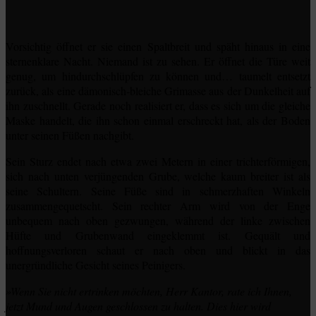
Vorsichtig öffnet er sie einen Spaltbreit und späht hinaus in eine
sternenklare Nacht. Niemand ist zu sehen. Er öffnet die Türe weit
genug, um hindurchschlüpfen zu können und… taumelt entsetzt
zurück, als eine dämonisch-bleiche Grimasse aus der Dunkelheit auf
ihn zuschnellt. Gerade noch realisiert er, dass es sich um die gleiche
Maske handelt, die ihn schon einmal erschreckt hat, als der Boden
unter seinen Füßen nachgibt.
Sein Sturz endet nach etwa zwei Metern in einer trichterförmigen,
sich nach unten verjüngenden Grube, welche kaum breiter ist als
seine Schultern. Seine Füße sind in schmerzhaften Winkeln
zusammengequetscht. Sein rechter Arm wird von der Enge
unbequem nach oben gezwungen, während der linke zwischen
Hüfte und Grubenwand eingeklemmt ist. Gequält und
hoffnungsverloren schaut er nach oben und blickt in das
unergründliche Gesicht seines Peinigers.
»Wenn Sie nicht ertrinken möchten, Herr Kantor, rate ich Ihnen,
jetzt Mund und Augen geschlossen zu halten. Dies hier wird