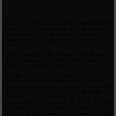
»Mathias Kantor, 38 Jahre alt, verheiratet mit Madeleine Bernard,
Französin, 31, und… ausgesprochen attraktiv, wenn Sie mir die
Bemerkung gestatten. Und dann haben wir da noch die kleine
Marianne, 7 Jahre alt. Ein bildhübsches Mädchen. Ganz die
Mama.«
Er versucht sich in seinem Sitz aufzubäumen. »
Wenn Sie meiner
Familie etwas antun, dann…
«, keucht er, doch der Mann, der sich
‚Winter’ nennt, schneidet ihm das Wort ab:
»Herr Kantor, Sie sind kaum in der Position, glaubhaft Drohungen
auszusprechen, also seien Sie still und hören Sie zu! Ich werde
Ihnen jetzt die Spielregeln erklären. Ziel unseres Zusammentreffens
ist Ihr vorzeitiges Ableben. Mein Klient legt Wert darauf, dass ich
Ihnen bis dahin ein gewisses Maß an… nun… psychischem
Unbehagen angedeihen lasse. Allerdings lässt er Ihnen eine kleine
Chance. Mein Auftrag endet um Mitternacht. Sollten Sie also wider
Erwarten um Mitternacht noch leben, sollte es Ihnen gar gelingen,