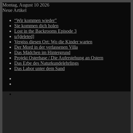
Montag, August 10 2026
Neue Artikel
“Wir kommen wieder”
Sie kommen dich holen
Lost in the Backrooms Episode 3
u/[deleted]
Vergiss diesen Ort: Wo die Kinder warten
Der Mord in der verlassenen Villa
Das Mädchen im Hintergrund
Projekt Osterhase / Die Auferstehung an Ostern
Das Erbe des Naturkundelehrlings
Das Labor unter dem Sand
Log
In
Zufälliger
Beitrag
Menü