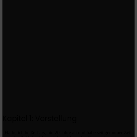
Kapitel 1: Vorstellung
„Hallo, ich heiße Lars, bin 20 Jahre alt und habe seit geraumer Zeit