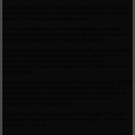
„Sleepless nehme ich an?“, fragt er freundlich. Ich versuche frei zu
kommen. Ohne Erfolg. „Wo zum Teufel bin ich hier?“, schreie ich
hasserfüllt. Der Alte rückt seine Brille zurecht.
„Dort wo sie hingehören, in die Nervenheilanstalt und übrigens
finde ich es sehr interessant, dass sie jetzt als Sleepless ein grünes
und ein blaues Auge haben.“, erwidert er interessiert.
Ich schaffe es unbemerkt eine Hand zu befreien. Ich grinse bösartig.
„Da hat es mein Alter Ego wirklich geschafft, mich hier her zu
befördern. „Meine Augen? Sind wohl sowas wie ein
Markenzeichen“, sage ich nun ruhiger um das Gespräch weiter am
laufen zu halten.
Der Alte lächelt noch immer. Mal sehen wie lange noch. Ich will ihn
töten. Sein Grinsen aus dieser Welt tilgen. Bald bin ich frei. „Da
haben sie wohl recht.“ beginnt der alte Mann. „Sie sind nichts als
ein Auswuchs aus der Psyche von Lars. Sie sind nicht real.“
behauptet der Alte. Ich lache laut auf.
„Guter Witz sie Pseudopsychologe!“, rufe ich spöttisch. Das Seil
lockert sich. Gleich kann ich mich wieder bewegen. „Wie meinen
sie das Lars?“, fragt er.
Wie hat der mich gerade genannt? Na warte. Hass entlädt sich in