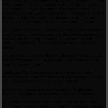
Ich rede kurz mit einem Mitpatienten. Er ist ein Serienkiller mit einer
Opferanzahl von 25 Menschen oder so. Er trägt eine schwarze
Augenklappe. Stolz erzählt er mir, dass er sein Auge bei einer
Messerstecherei mit einem anderen Serienkiller verloren habe. Er sei
nur knapp mit dem Leben davon gekommen. Er nannte seinen
Gegner „Jeff“. Ich schüttele den Kopf, als ich mich umdrehe.
„Schon klar.“, murmel ich ungläubig. Kurz darauf sitze ich mit dem
alten Therapeut in dem Einzelgespräch. Sein Blick ist aufgesetzt
wohlwollend. Seine Augen schauen in die Meinen. Ich halte ihm
stand. „So mein lieber Lars“, beginnt er mit freundlicher, tiefer
Stimme.
„Was persönlich halten sie selbst von „Sleepless“?“, fragt er mich,
sein Klemmbrett im Anschlag. Ich seufze und verschränke meine
Arme. Ich werde wütend.
„Zum letzten Mal, Nein, Ich weiß nichts von ihm, er handelt,
während ich schlafe und ich habe keinerlei Erinnerung an die Zeit,
während er gehandelt hat.“, erwidere ich entnervt.
Ich bin diese Fragen so leid. Der Therapeut klickt mit seinem
Kugelschreiber und notiert sich etwas auf diesem Klemmbrett.
„Ich glaube ihnen, nur ist es so, dass ich ihnen nur dann helfen
kann, wenn ich mich auch mit ihrem anderen Ich befasse, verstehen