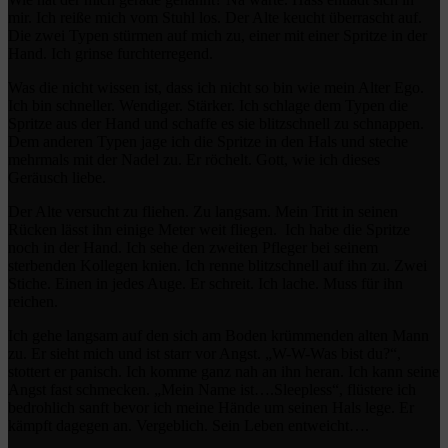
mir. Ich reiße mich vom Stuhl los. Der Alte keucht überrascht auf.
Die zwei Typen stürmen auf mich zu, einer mit einer Spritze in der
Hand. Ich grinse furchterregend.
Was die nicht wissen ist, dass ich nicht so bin wie mein Alter Ego.
Ich bin schneller. Wendiger. Stärker. Ich schlage dem Typen die
Spritze aus der Hand und schaffe es sie blitzschnell zu schnappen.
Dem anderen Typen jage ich die Spritze in den Hals und steche
mehrmals mit der Nadel zu. Er röchelt. Gott, wie ich dieses
Geräusch liebe.
Der Alte versucht zu fliehen. Zu langsam. Mein Tritt in seinen
Rücken lässt ihn einige Meter weit fliegen. Ich habe die Spritze
noch in der Hand. Ich sehe den zweiten Pfleger bei seinem
sterbenden Kollegen knien. Ich renne blitzschnell auf ihn zu. Zwei
Stiche. Einen in jedes Auge. Er schreit. Ich lache. Muss für ihn
reichen.
Ich gehe langsam auf den sich am Boden krümmenden alten Mann
zu. Er sieht mich und ist starr vor Angst. „W-W-Was bist du?“,
stottert er panisch. Ich komme ganz nah an ihn heran. Ich kann seine
Angst fast schmecken. „Mein Name ist….Sleepless“, flüstere ich
bedrohlich sanft bevor ich meine Hände um seinen Hals lege. Er
kämpft dagegen an. Vergeblich. Sein Leben entweicht….