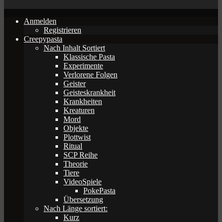
Anmelden
Registrieren
Creepypasta
Nach Inhalt Sortiert
Klassische Pasta
Experimente
Verlorene Folgen
Geister
Geisteskrankheit
Krankheiten
Kreaturen
Mord
Objekte
Plottwist
Ritual
SCP Reihe
Theorie
Tiere
VideoSpiele
PokePasta
Übersetzung
Nach Länge sortiert:
Kurz