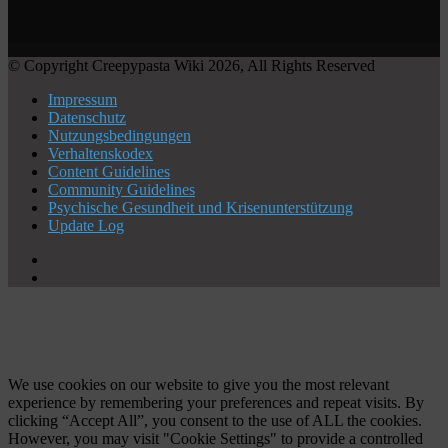
© Copyright Creepypasta Wiki 2026, All Rights Reserved
Impressum
Datenschutz
Nutzungsbedingungen
Verhaltenskodex
Content Guidelines
Community Guidelines
Psychische Gesundheit und Krisenunterstützung
Update Log
X
YouTube
Facebook
X
WhatsApp
Telegram
Schaltfläche
"Zurück
zum
Anfang"
We use cookies on our website to give you the most relevant
experience by remembering your preferences and repeat visits. By
clicking “Accept All”, you consent to the use of ALL the cookies.
However, you may visit "Cookie Settings" to provide a controlled