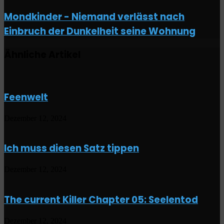
Origins
Mondkinder
Mondkinder - Niemand verlässt nach
Teil
-
5
Einbruch der Dunkelheit seine Wohnung
Niemand
verlässt
nach
Ähnliche Artikel
Einbruch
der
Dunkelheit
seine
Wohnung
Feenwelt
Dezember 12, 2024
Ich muss diesen Satz tippen
Dezember 12, 2024
The current Killer Chapter 05: Seelentod
Dezember 12, 2024