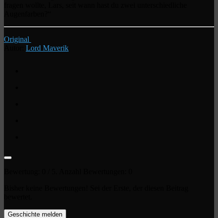
fragen wollte, Lars, seit wann hast du zwei unterschiedliche
Augenfarben?“
Original
Autor:
Lord Maverik
Bewertung:
0
/ 5. Anzahl Bewertungen:
0
Bisher keine Bewertungen! Sei der Erste, der diesen Beitrag
bewertet.
Geschichte melden