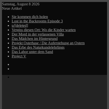
Samstag, August 8 2026
Neue Artikel
Sie kommen dich holen
Lost in the Backrooms Episode 3
u/[deleted]
Vergiss diesen Ort: Wo die Kinder warten
Der Mord in der verlassenen Villa
Das Mädchen im Hintergrund
Projekt Osterhase / Die Auferstehung an Ostern
Das Erbe des Naturkundelehrlings
Das Labor unter dem Sand
Project V
Log
In
Zufälliger
Beitrag
Menü