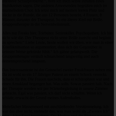
intensive Schlafprobleme.“, höre ich mich selbst inmitten eines
Stuhlkreises sagen. Die anderen Anwesenden begrüßen mich im
murmelndem Chor. Ich setze mich auf meinen leeren Platz und
blicke in die Runde, die aus 12 Personen besteht. 4 Frauen, 8
Männer, darunter der Therapeut. So ein älterer Kerl mit Brille.
Gruppentherapie in der Nervenheilanstalt.
Alles nur Freaks hier. Triebtäter. Serienkiller. Psychopathen. Ich bin
nicht wie die. Der Therapeut rückt seine Brille zurecht und beginnt
zu sprechen:“ Liebe Leute, heute wollen wir üben, wie man in einer
Konfliktsituation so argumentiert, dass sich der Gegenüber in
keinster Weise gekränkt fühlt.“ Ich gähne gelangweilt. Die
Gruppentherapie verläuft schnarchend langweilig und auch
dementsprechend langsam.
Das Interessanteste ist das Getuschel zweier Freakfrauen neben mir.
Da ist wohl so ein 17 Jähriger Patient an einem Schock verreckt.
Schade für ihn. Die Frauen tuscheln, dass er schizophren war und
einen Amoklauf begangen hat. Was solls. Sowas passiert halt. Nach
der Therapie werden wir per Wärterbegleitung in unsere Zimmer
gebracht. Egal was passiert, ich darf nicht schlafen. Wenn ich
schlafe, erwacht der Grund meines Aufenthaltes.
Mehrfacher Massenmord mit anschließender Verstümmelung. Ich
war das aber nicht, vielmehr das, was man wohl als „Zweites Ich“
oder „Alter Ego“ bezeichnet. Die Medien und die Richter nannten