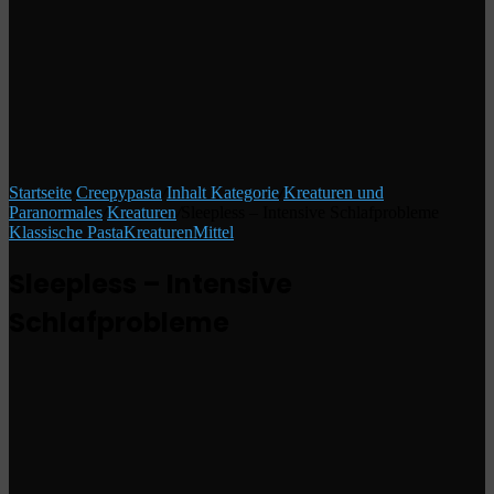
Startseite
/
Creepypasta
/
Inhalt Kategorie
/
Kreaturen und
Paranormales
/
Kreaturen
/
Sleepless – Intensive Schlafprobleme
Klassische Pasta
Kreaturen
Mittel
Sleepless – Intensive
Schlafprobleme