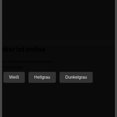
Wer ist online
Im Moment ist niemand online.
Textfarbe
Weiß
Hellgrau
Dunkelgrau