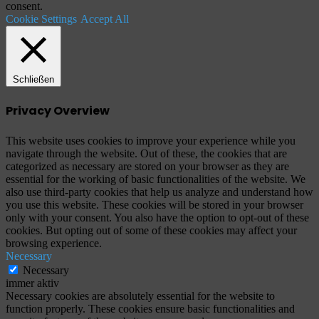
consent.
Cookie Settings
Accept All
Schließen
Privacy Overview
This website uses cookies to improve your experience while you
navigate through the website. Out of these, the cookies that are
categorized as necessary are stored on your browser as they are
essential for the working of basic functionalities of the website. We
also use third-party cookies that help us analyze and understand how
you use this website. These cookies will be stored in your browser
only with your consent. You also have the option to opt-out of these
cookies. But opting out of some of these cookies may affect your
browsing experience.
Necessary
Necessary
immer aktiv
Necessary cookies are absolutely essential for the website to
function properly. These cookies ensure basic functionalities and