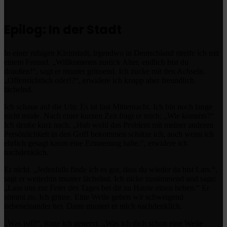
Epilog: In der Stadt
In einer ruhigen Kleinstadt, irgendwo in Deutschland streife ich mit
einem Freund. „Willkommen zurück Alter, endlich bist du
draußen!“, sagt er munter grinsend. Ich zucke mit den Achseln.
„Offensichtlich oder!?“, erwidere ich knapp aber freundlich
lächelnd.
Ich schaue auf die Uhr. Es ist fast Mitternacht. Ich bin noch lange
nicht müde. Nach einer kurzen Zeit fragt er mich: „Wie kommts?“
Ich denke kurz nach. „Hab wohl das Problem mit meiner anderen
Persönlichkeit in den Griff bekommen schätze ich, auch wenn ich
ehrlich gesagt kaum eine Erinnerung habe.“, erwidere ich
nachdenklich.
Er nickt. „Jedenfalls finde ich es gut, dass du wieder da bist Lars.“,
sagt er weiterhin munter lächelnd. Ich nicke zustimmend und sage:
„Lass uns zur Feier des Tages bei dir zu Hause einen heben.“ Er
stimmt zu. Ich grinse. Eine Weile gehen wir schweigend
nebeneinander her. Dann mustert er mich nachdenklich.
„Was ist!?“, frage ich genervt. „Was ich dich schon eine Weile