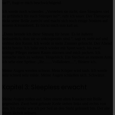
sie?“, fragt er mich beschwichtigend.
Ich werde noch wütender. „Verstehen sie nicht, dass Sleepless viel
zu gefährlich für euch Stümper ist?“, rufe ich sauer. Der Therapeut
rückt seine Brille zurecht und macht sich noch einige Notizen auf
seinem Klemmbrett. Er blickt mich nun kalt an.
„Dann beende ich diese Sitzung für heute. Es ist äußerst
bedauerlich, dass sie so unkooperativ sind.“, sagt er, steht auf und
verlässt den Raum. Ich werde in mein Zimmer gebracht. Der Abend
bricht herein. Ich halte mich wieder mit Sport wach, bis zwei
kräftige Pfleger meinen Raum stürmen und mich packen. Ich
versuche mich zu wehren. Vergeblich. Ein Stechen an meinem Arm.
Ich sehe eine Spritze. „Ihr……Vollidioten…“, flüstere ich.
Meine Augen werden schwer. Mein Körper wird taub. Ich werde
sehr schnell sehr müde. Meine Augen schließen sich. Schwärze.
Kapitel 3: Sleepless erwacht
Meine Augen reißen auf. Sitze einem alten Knacker mit Brille
gegenüber. Zwei breit gebaute Kerle stehen links und rechts von
ihm. Ich merke wie ich per Seil an den Stuhl gefesselt bin. Der alte
Mann lächelt seltsam.