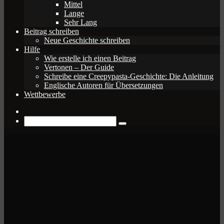
Mittel
Lange
Sehr Lang
Beitrag schreiben
Neue Geschichte schreiben
Hilfe
Wie erstelle ich einen Beitrag
Vertonen – Der Guide
Schreibe eine Creepypasta-Geschichte: Die Anleitung
Englische Autoren für Übersetzungen
Wettbewerbe
Zufälliger
Beitrag
Suche
nach