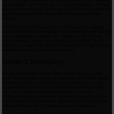
ihn „Sleepless“ weil er all das tat, als ich geschlafen habe. Ich stehe
nun in meinem spärlichen Zimmer mit „wunderbarem“ Ausblick auf
graue Fassaden außerhalb meines mit Gitterstäben gesicherten
Fensters.
Ein 1.80m großer, breit gebauter Kerl mit grün-grauen, glasigen
Augen und braunen schulterlangen Haaren starrt mich vom Spiegel
aus an. „Man siehst du scheiße aus“, murmel ich dem Kerl im
Spiegel entgegen. Danach setze ich mich auf mein Bett. Mir ist
langweilig. Ich darf nicht schlafen. Ich kann mich erfolgreich durch
regelmäßige sportliche Übungen wach halten.
Kapitel 2: Befragung
Ein Tag danach stehen nervige Tests und Befragungen an. Ich
werde permanent über „Sleepless“ ausgefragt. Die meisten Fragen
drehen sich darum, ob ich ihn denn hören könnte oder von ihm
träumen würde. Ich verneine jedes Mal genervt. Vielleicht sollte
„Er“ ihnen wirklich einmal gegenüberstehen. Das wäre
wahrscheinlich deren Todesurteil. Sie sollten froh sein, dass ich es
schaffe Sleepless zu unterdrücken. Dabei wünsch ich oftmals den
meisten Menschen den Tod, könnte sowas aber niemals tun.