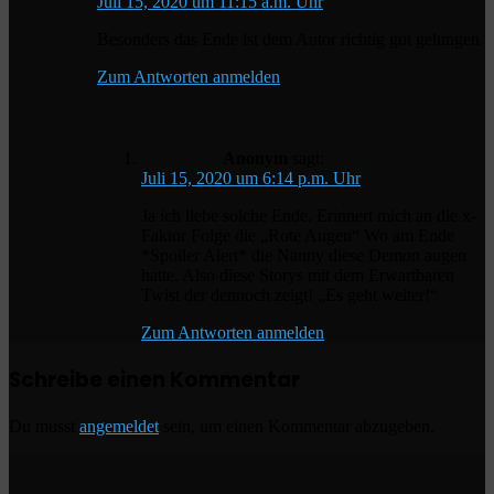
Juli 15, 2020 um 11:15 a.m. Uhr
Besonders das Ende ist dem Autor richtig gut gelungen
Zum Antworten anmelden
Anonym
sagt:
Juli 15, 2020 um 6:14 p.m. Uhr
Ja ich liebe solche Ende. Erinnert mich an die x-
Faktor Folge die „Rote Augen“ Wo am Ende
*Spoiler Alert* die Nanny diese Demon augen
hatte. Also diese Storys mit dem Erwartbaren
Twist der dennoch zeigt! „Es geht weiter!“
Zum Antworten anmelden
Schreibe einen Kommentar
Du musst
angemeldet
sein, um einen Kommentar abzugeben.