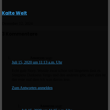
Kalte Welt
Dezember 12, 2024
3 Kommentare
Anonym
sagt:
Juli 15, 2020 um 11:13 a.m. Uhr
Echt gute Story. Wusste zwar schon seit längerem dass es
Sleepless Darkness Vergo und den anderen gibt, aber dies ist
das erste mal dass ich was davon lese.
Zum Antworten anmelden
Anonym
sagt: