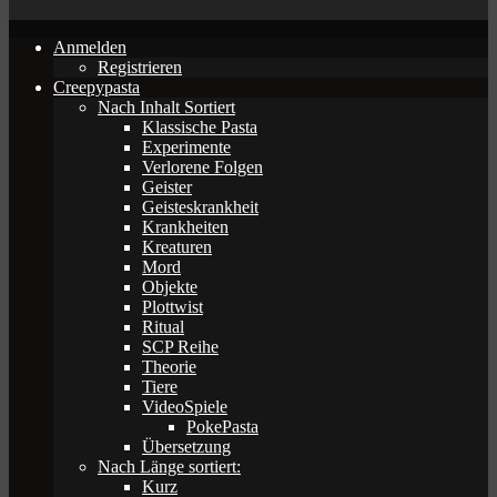
Anmelden
Registrieren
Creepypasta
Nach Inhalt Sortiert
Klassische Pasta
Experimente
Verlorene Folgen
Geister
Geisteskrankheit
Krankheiten
Kreaturen
Mord
Objekte
Plottwist
Ritual
SCP Reihe
Theorie
Tiere
VideoSpiele
PokePasta
Übersetzung
Nach Länge sortiert:
Kurz