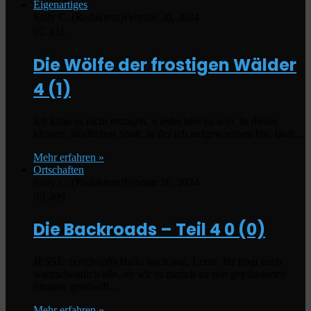
Eigenartiges
Sally C. (Redakteur)
Februar 20, 2024
0
431
Die Wölfe der frostigen Wälder
4 (1)
Ich kann es nicht ertragen, wieder hier zu sein. In dieser
kleinen, ländlichen Stadt, in der ich aufgewachsen bin, läuft…
Mehr erfahren »
Ortschaften
Sally C. (Redakteur)
Februar 16, 2024
0
499
Die Backroads – Teil 4
0 (0)
JESSE: (erschöpft) Hallo noch mal, Leute. Ihr fragt euch
wahrscheinlich alle, ob wir es zurück zu den gepflasterten
Straßen geschafft…
Mehr erfahren »