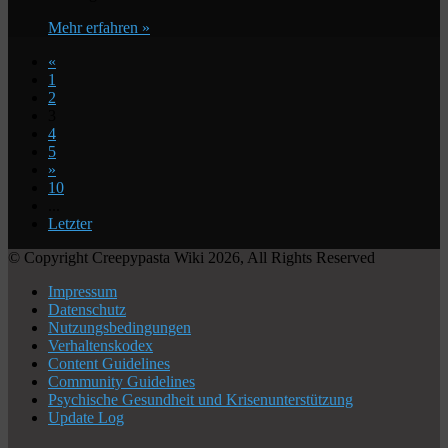
Mehr erfahren »
«
1
2
3
4
5
»
10
...
Letzter
© Copyright Creepypasta Wiki 2026, All Rights Reserved
Impressum
Datenschutz
Nutzungsbedingungen
Verhaltenskodex
Content Guidelines
Community Guidelines
Psychische Gesundheit und Krisenunterstützung
Update Log