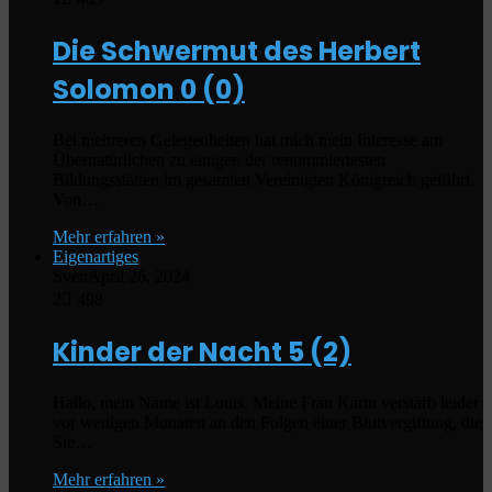
Die Schwermut des Herbert
Solomon
0 (0)
Bei mehreren Gelegenheiten hat mich mein Interesse am
Übernatürlichen zu einigen der renommiertesten
Bildungsstätten im gesamten Vereinigten Königreich geführt.
Von…
Mehr erfahren »
Eigenartiges
Sven
April 26, 2024
2
498
Kinder der Nacht
5 (2)
Hallo, mein Name ist Louis. Meine Frau Karin verstarb leider
vor wenigen Monaten an den Folgen einer Blutvergiftung, die
Sie…
Mehr erfahren »