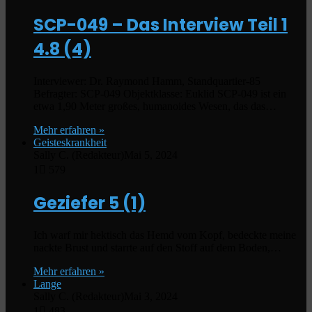
SCP-049 – Das Interview Teil 1
4.8 (4)
Interviewer: Dr. Raymond Hamm, Standquartier-85
Befragter: SCP-049 Objektklasse: Euklid SCP-049 ist ein
etwa 1,90 Meter großes, humanoides Wesen, das das…
Mehr erfahren »
Geisteskrankheit
Sally C. (Redakteur)
Mai 5, 2024
1
579
Geziefer
5 (1)
Ich warf mir hektisch das Hemd vom Kopf, bedeckte meine
nackte Brust und starrte auf den Stoff auf dem Boden,…
Mehr erfahren »
Lange
Sally C. (Redakteur)
Mai 3, 2024
1
483