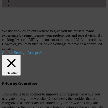
X
YouTube
Schaltfläche
"Zurück
zum
Anfang"
We use cookies on our website to give you the most relevant
experience by remembering your preferences and repeat visits. By
clicking “Accept All”, you consent to the use of ALL the cookies.
However, you may visit "Cookie Settings" to provide a controlled
consent.
Cookie Settings
Accept All
Schließen
Privacy Overview
This website uses cookies to improve your experience while you
navigate through the website. Out of these, the cookies that are
categorized as necessary are stored on your browser as they are
essential for the working of basic functionalities of the website. We