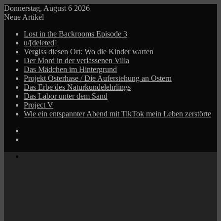
Donnerstag, August 6 2026
Neue Artikel
Lost in the Backrooms Episode 3
u/[deleted]
Vergiss diesen Ort: Wo die Kinder warten
Der Mord in der verlassenen Villa
Das Mädchen im Hintergrund
Projekt Osterhase / Die Auferstehung an Ostern
Das Erbe des Naturkundelehrlings
Das Labor unter dem Sand
Project V
Wie ein entspannter Abend mit TikTok mein Leben zerstörte
Log
In
Zufälliger
Beitrag
Menü