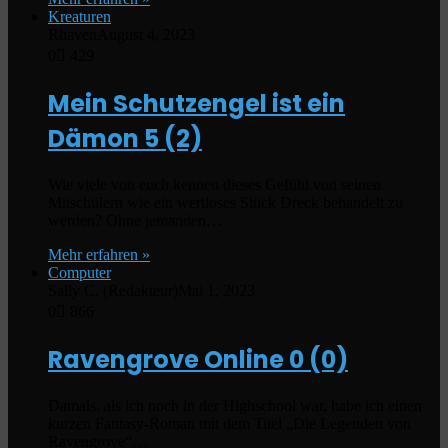
Kreaturen
Rhaven
August 4, 2023
0
429
Mein Schutzengel ist ein
Dämon
5 (2)
Wie viele von euch kennen dieses Gefühl von seinen
Mitschülern wie ein wertloses Stück Dreck behandelt zu
werden? Ohne jemanden…
Mehr erfahren »
Computer
Sally C. (Redakteur)
Mai 1, 2023
0
866
Ravengrove Online
0 (0)
Damals, als ich noch in der Highschool war, habe ich einen
kurzen Fantasy-Roman mit dem Titel „Die Legenden von
Ravengrove“…