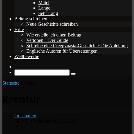
Mittel
Lange
Sehr Lang
Beitrag schreiben
Neue Geschichte schreiben
Hilfe
Wie erstelle ich einen Beitrag
Vertonen – Der Guide
Schreibe eine Creepypasta-Geschichte: Die Anleitung
Englische Autoren für Übersetzungen
Wettbewerbe
Zufälliger
Beitrag
Suche
nach
Startseite
/
Kreatur
Kreatur
Ortschaften
Sally C. (Redakteur)
Juli 29, 2024
0
871