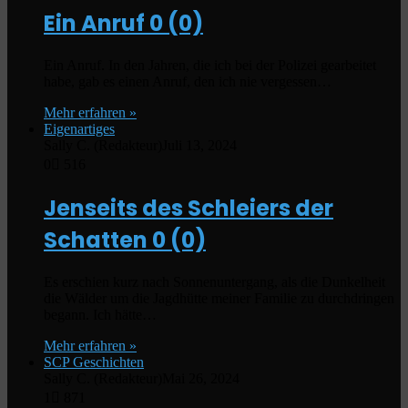
Ein Anruf
0 (0)
Ein Anruf. In den Jahren, die ich bei der Polizei gearbeitet
habe, gab es einen Anruf, den ich nie vergessen…
Mehr erfahren »
Eigenartiges
Sally C. (Redakteur)
Juli 13, 2024
0
516
Jenseits des Schleiers der
Schatten
0 (0)
Es erschien kurz nach Sonnenuntergang, als die Dunkelheit
die Wälder um die Jagdhütte meiner Familie zu durchdringen
begann. Ich hätte…
Mehr erfahren »
SCP Geschichten
Sally C. (Redakteur)
Mai 26, 2024
1
871