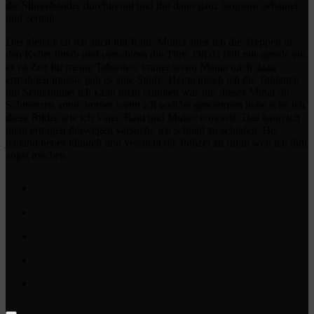
die Stimmbänder durchtrennt und ihn dann ganz langsam gehäutet
und zerteilt.
Das gleiche tat ich auch mit Raul, Mutter stieß ich die Treppen in
den Keller hinab und verschloss die Türe. Oh da fällt mir gerade ein
es ist Zeit für meine Tabletten, immer wenn Mama mich dazu
ermahnen musste gab es eine Strafe. Heute misch ich die Tabletten
mit Schlafmittel ich kann nicht ertragen was mir dieses Mittel für
Schmerzen antut, immer wenn ich welche genommen habe sehe ich
diese Bilder wie ich Vater, Raul und Mutter ermorde. Das kann ich
nicht ertragen deswegen versuche ich schnell zu schlafen. Bis
jemand neues klingelt und versucht die Polizei zu rufen weil ich ihm
angst machen.