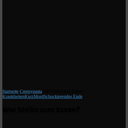
Startseite
/
Creepypasta
/
Wer bleibt zum Essen?
Krankheiten
Kurz
Mord
Schockierendes Ende
Wer bleibt zum Essen?