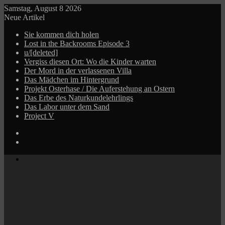
Samstag, August 8 2026
Neue Artikel
Sie kommen dich holen
Lost in the Backrooms Episode 3
u/[deleted]
Vergiss diesen Ort: Wo die Kinder warten
Der Mord in der verlassenen Villa
Das Mädchen im Hintergrund
Projekt Osterhase / Die Auferstehung an Ostern
Das Erbe des Naturkundelehrlings
Das Labor unter dem Sand
Project V
Log
In
Zufälliger
Beitrag
Menü