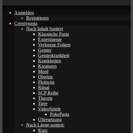
Anmelden
Registrieren
Creepypasta
Nach Inhalt Sortiert
Klassische Pasta
Experimente
Verlorene Folgen
Geister
Geisteskrankheit
Krankheiten
Kreaturen
Mord
Objekte
Plottwist
Ritual
SCP Reihe
Theorie
Tiere
VideoSpiele
PokePasta
Übersetzung
Nach Länge sortiert:
Kurz