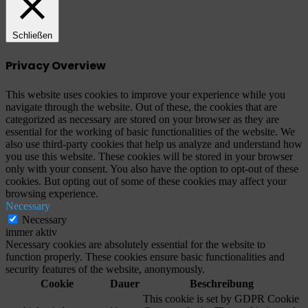
Schließen
Privacy Overview
This website uses cookies to improve your experience while you
navigate through the website. Out of these, the cookies that are
categorized as necessary are stored on your browser as they are
essential for the working of basic functionalities of the website. We
also use third-party cookies that help us analyze and understand how
you use this website. These cookies will be stored in your browser
only with your consent. You also have the option to opt-out of these
cookies. But opting out of some of these cookies may affect your
browsing experience.
Necessary
Necessary
immer aktiv
Necessary cookies are absolutely essential for the website to
function properly. These cookies ensure basic functionalities and
security features of the website, anonymously.
Cookie
Dauer
Beschreibung
This cookie is set by GDPR Cookie