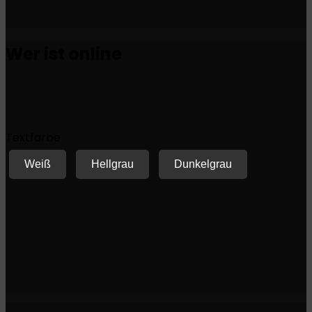
Wer ist online
Textfarbe
Weiß
Hellgrau
Dunkelgrau