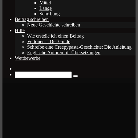
Mittel
Lange
Sehr Lang
Beitrag schreiben
Neue Geschichte schreiben
Hilfe
Wie erstelle ich einen Beitrag
Vertonen – Der Guide
Schreibe eine Creepypasta-Geschichte: Die Anleitung
Englische Autoren für Übersetzungen
Wettbewerbe
Zufälliger
Beitrag
Suche
nach