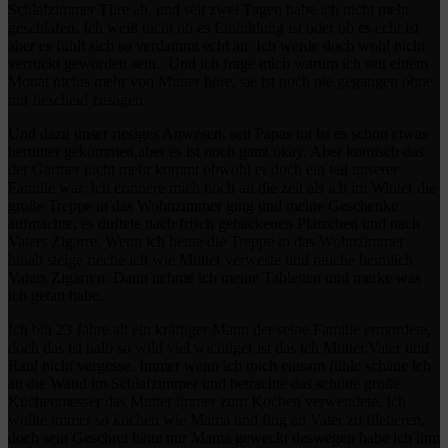
Schlafzimmer Türe ab, und seit zwei Tagen habe ich nicht mehr
geschlafen. Ich weiß nicht ob es Einbildung ist oder ob es echt ist
aber es fühlt sich so verdammt echt an. Ich werde doch wohl nicht
verrückt geworden sein. Und ich frage mich warum ich seit einem
Monat nichts mehr von Mutter höre, sie ist noch nie gegangen ohne
mir bescheid zusagen.
Und dazu unser riesiges Anwesen, seit Papas tot ist es schon etwas
herunter gekommen,aber es ist noch ganz okay. Aber komisch das
der Gärtner nicht mehr kommt obwohl er doch ein teil unserer
Familie war. Ich erinnere mich noch an die zeit als ich im Winter die
große Treppe in das Wohnzimmer ging und meine Geschenke
aufmachte, es duftete nach frisch gebackenen Plätzchen und nach
Vaters Zigarre. Wenn ich heute die Treppe in das Wohnzimmer
hinab steige rieche ich wie Mutter verweste und rauche heimlich
Vaters Zigarren. Dann nehme ich meine Tabletten und merke was
ich getan habe.
Ich bin 23 Jahre alt ein kräftiger Mann der seine Familie ermordete,
doch das ist halb so wild viel wichtiger ist das ich Mutter,Vater und
Raul nicht vergesse. Immer wenn ich mich einsam fühle schaue ich
an die Wand im Schlafzimmer und betrachte das schöne große
Küchenmesser das Mutter immer zum Kochen verwendete. Ich
wollte immer so kochen wie Mama und fing an Vater zu filetieren,
doch sein Geschrei hätte nur Mama geweckt deswegen habe ich ihm