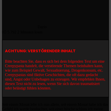
Dario
0
5.792
2 Minuten lesen
ACHTUNG: VERSTÖRENDER INHALT
Bitte beachten Sie, dass es sich bei dem folgenden Text um eine
Creepypasta handelt, die verstörende Themen beinhalten kann,
wie zum Beispiel Gewalt, Sexualisierung, Drogenkonsum, etc.
Creepypastas sind fiktive Geschichten, die oft dazu gedacht
sind, Angst oder Unbehagen zu erzeugen. Wir empfehlen Ihnen,
diesen Text nicht zu lesen, wenn Sie sich davon traumatisiert
oder belästigt fühlen könnten.
Seit einem Monat lebe ich nun allein, seit einem Monat habe ich das
Gefühl ich werde beobachtet, seit einer Woche schloss ich meine