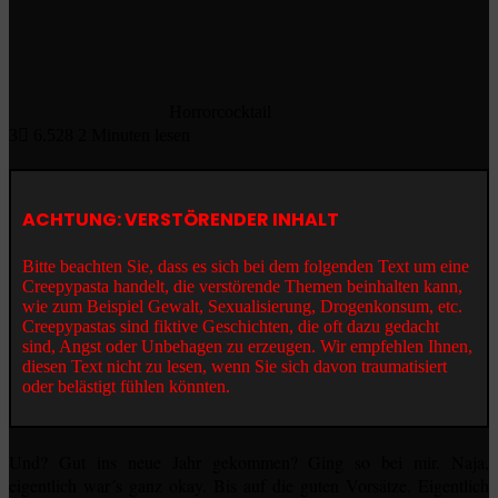
Horrorcocktail
3
6.528
2 Minuten lesen
ACHTUNG: VERSTÖRENDER INHALT
Bitte beachten Sie, dass es sich bei dem folgenden Text um eine
Creepypasta handelt, die verstörende Themen beinhalten kann,
wie zum Beispiel Gewalt, Sexualisierung, Drogenkonsum, etc.
Creepypastas sind fiktive Geschichten, die oft dazu gedacht
sind, Angst oder Unbehagen zu erzeugen. Wir empfehlen Ihnen,
diesen Text nicht zu lesen, wenn Sie sich davon traumatisiert
oder belästigt fühlen könnten.
Und? Gut ins neue Jahr gekommen? Ging so bei mir. Naja,
eigentlich war´s ganz okay. Bis auf die guten Vorsätze. Eigentlich