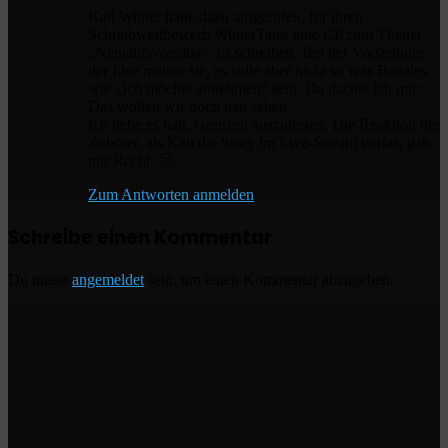
Kati Winter hatte dazu aufgerufen, für ihren
Schreibwettbewerb WinterTales eine CP zum Thema
„Neujahrsvorsätze“ zu schreiben. Bei der Vorstellung
der Idee meinte sie, es solle aber nicht so was Banales
wie „Ich möchte abnehmen“ sein. Da dachte ich mir:
Das wollen wir doch mal sehen.
Ich liebe es halt, Grenzen auszutesten. Die Reaktion der
Zuhörer, als Kati die Story im Live-Stream vorlas, gab
mir Recht. 🙂
Zum Antworten anmelden
Schreibe einen Kommentar
Du musst
angemeldet
sein, um einen Kommentar abzugeben.