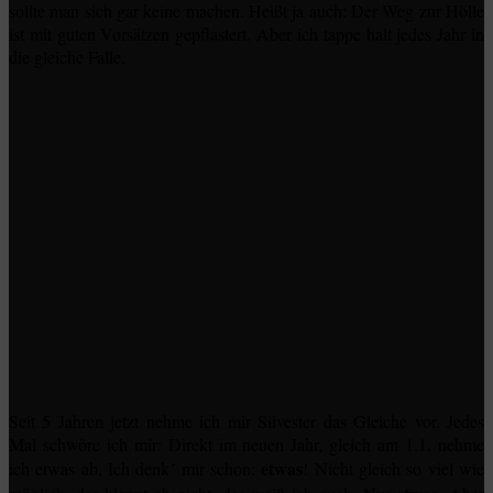
sollte man sich gar keine machen. Heißt ja auch: Der Weg zur Hölle
ist mit guten Vorsätzen gepflastert. Aber ich tappe halt jedes Jahr in
die gleiche Falle.
Seit 5 Jahren jetzt nehme ich mir Silvester das Gleiche vor. Jedes
Mal schwöre ich mir: Direkt im neuen Jahr, gleich am 1.1. nehme
etwas
ich etwas ab. Ich denk´ mir schon:
! Nicht gleich so viel wie