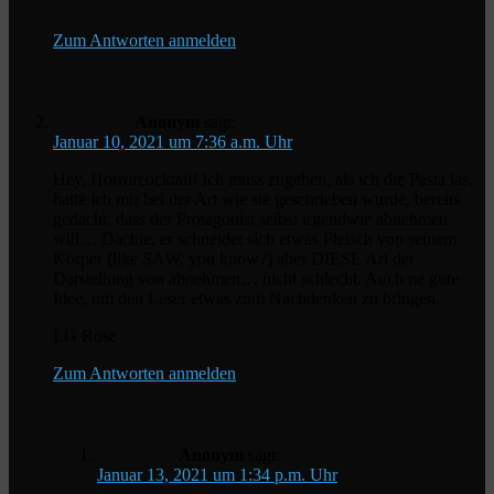
Zum Antworten anmelden
Anonym
sagt:
Januar 10, 2021 um 7:36 a.m. Uhr
Hey, Horrorcocktail! Ich muss zugeben, als ich die Pasta las,
hatte ich mir bei der Art wie sie geschrieben wurde, bereits
gedacht, dass der Protagonist selbst irgendwie abnehmen
will… Dachte, er schneidet sich etwas Fleisch von seinem
Körper (like SAW, you know?) aber DIESE Art der
Darstellung von abnehmen… nicht schlecht. Auch ne gute
Idee, um den Leser etwas zum Nachdenken zu bringen.
LG Rose
Zum Antworten anmelden
Anonym
sagt:
Januar 13, 2021 um 1:34 p.m. Uhr