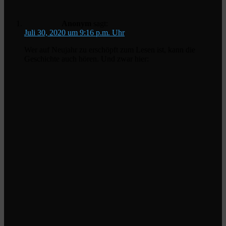
Anonym
sagt:
Juli 30, 2020 um 9:16 p.m. Uhr
Wer auf Neujahr zu erschöpft zum Lesen ist, kann die
Geschichte auch hören. Und zwar hier: