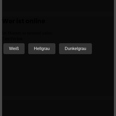
Wer ist online
Im Moment ist niemand online.
Textfarbe
Weiß
Hellgrau
Dunkelgrau