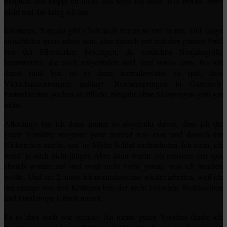
etwas
möglich, das klappt eh nicht, das weiß ich auch. Nur
. Aber
nicht mal das krieg ich hin.
Ich meine, Neujahr gibt´s halt auch immer so viel zu tun. Gut, lange
ausschlafen muss schon sein, aber danach erst mal den ganzen Prüll
von der Silvesterfete beseitigen, die restlichen Neujahrgrüße
beantworten, die noch eingetrudelt sind, und sowas alles. Bis ich
damit rund bin, ist es dann normalerweise so spät, dass
Vierschanzentournee anfängt. Neujahrspringen in Garmisch-
Partenkirchen gucken ist Pflicht. Neujahr ohne Skispringen geht gar
nicht.
Allerdings bin ich dann immer so abgelenkt davon, dass ich die
guten Vorsätze vergesse, ganz normal was esse und danach ein
Nickerchen mache, um ´ne Mütze Schlaf nachzuholen. Ich mein, ich
werd´ ja auch nicht jünger. Aber dann wache ich meistens erst spät
abends wieder auf und weiß nicht mehr genau, was ich machen
wollte. Und am 2. muss ich normalerweise wieder arbeiten, weil ich
der einzige von den Kollegen bin, der nicht zwischen Weihnachten
und Dreikönige Urlaub nimmt.
Es ist aber auch wie verhext. An meine guten Vorsätze denke ich