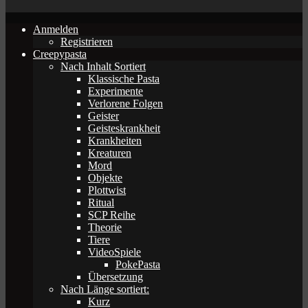
Anmelden
Registrieren
Creepypasta
Nach Inhalt Sortiert
Klassische Pasta
Experimente
Verlorene Folgen
Geister
Geisteskrankheit
Krankheiten
Kreaturen
Mord
Objekte
Plottwist
Ritual
SCP Reihe
Theorie
Tiere
VideoSpiele
PokePasta
Übersetzung
Nach Länge sortiert:
Kurz