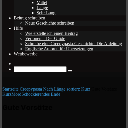
Mittel
Lange
Sehr Lang
Beitrag schreiben
Neue Geschichte schreiben
Hilfe
Wie erstelle ich einen Beitrag
Vertonen – Der Guide
Schreibe eine Creepypasta-Geschichte: Die Anleitung
Englische Autoren für Übersetzungen
Wettbewerbe
Zufälliger
Beitrag
Suche
nach
Startseite
/
Creepypasta
/
Nach Länge sortiert:
/
Kurz
/
Gute Vorsätze
Kurz
Mord
Schockierendes Ende
Gute Vorsätze