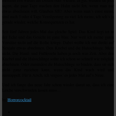
meistens erst wieder am Dritten oder Vierten. Ja gut, werden sie jetzt
sagen, die paar Tage machen den Hahn nicht fett, wenn man nur
etwas abnehmen will. Glauben SIE! Aber wenn man´s ernst meint,
sind auch 3 oder 4 Tage Verzögerung zu viel. Ich meine, ich seh´s ja
gerade wieder, welche Konsequenzen es hat.
Seit fünf Jahren jedes Mal das gleiche Spiel: Das Kind liegt tot in
der Ecke und das Gesicht ist ganz blau. Nur weil ich meine guten
Vorsätze nicht auf die Reihe kriege. Dabei wollte ich nur direkt auf
Neujahr etwas abnehmen. Den Knebel und die Halsschlinge. Mehr
nicht. Die Hand- und Fußfesseln haben ja noch was Zeit. Aber den
Knebel und die Halsschlinge sollte ich schon so schnell wie möglich
abnehmen. Oder zumindest die Halsschlinge so binden, dass sie sich
nicht ganz zuziehen kann, wenn das Kind wach wird und
rumzappelt. Für´n Arsch, ich vergess´ es jedes Mal auf´s Neue.
Und ich fange das neue Jahr schon wieder damit an, dass ich eine
Leiche verschwinden lassen muss…
by
Horrorcocktail