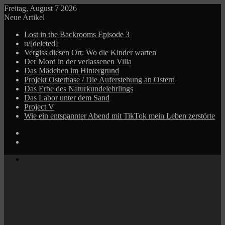
Freitag, August 7 2026
Neue Artikel
Lost in the Backrooms Episode 3
u/[deleted]
Vergiss diesen Ort: Wo die Kinder warten
Der Mord in der verlassenen Villa
Das Mädchen im Hintergrund
Projekt Osterhase / Die Auferstehung an Ostern
Das Erbe des Naturkundelehrlings
Das Labor unter dem Sand
Project V
Wie ein entspannter Abend mit TikTok mein Leben zerstörte
Log
In
Zufälliger
Beitrag
Menü