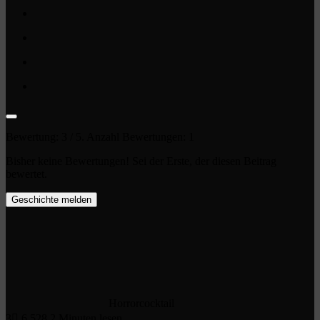
Bewertung:
3
/ 5. Anzahl Bewertungen:
1
Bisher keine Bewertungen! Sei der Erste, der diesen Beitrag
bewertet.
Geschichte melden
Horrorcocktail
3
6.528
2 Minuten lesen