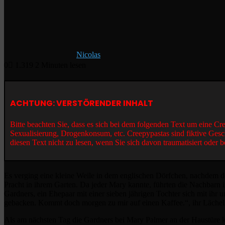
Nicolas
0
1.319
2 Minuten lesen
ACHTUNG: VERSTÖRENDER INHALT
Bitte beachten Sie, dass es sich bei dem folgenden Text um eine C
Sexualisierung, Drogenkonsum, etc. Creepypastas sind fiktive Gesc
diesen Text nicht zu lesen, wenn Sie sich davon traumatisiert oder b
Es verging eine kleine Weile in dem englischen Dörfchen, nachdem d
Pracht in ihrem Garten. Da jeder Mary kannte, führten die Nachbarn i
Gardners, ein Ehepaar mit einer sieben jährigen Tochter sich mit ihr
gebacken. Kommt doch morgen zu mir auf einen Kaffee.“, ihr Lächeln w
Als am nächsten Tag die Gardners bei Mary Palmer an der Haustüre kl