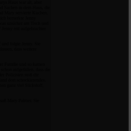
arys Haus war alt, aber
und Sachen in dem Haus, die
und Mary servierte Kuchen,
zlich bemerkte Jenny
etwas unsicher am Tisch und
f Jenny mit aufgebrachter
f und folgte Jenny. Sie
ulassen, dass weitere
der Familie und so kamen
 schon aufgefallen, dass die
r Polizisten stoß die
fand dort schockierendes.
en ganz viel Stickstoff,
e saß Mary Palmer. Sie