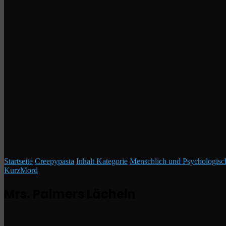
Startseite
/
Creepypasta
/
Inhalt Kategorie
/
Menschlich und Psychologisc
Kurz
Mord
Mrs. Palmers Lächeln