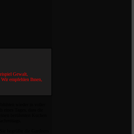
eispiel Gewalt,
. Wir empfehlen Ihnen,
lühten wieder in voller
h eines Tages, dass die
r meinen berühmten Kuchen
nachmittags.
Sie begrüßte die Gardners