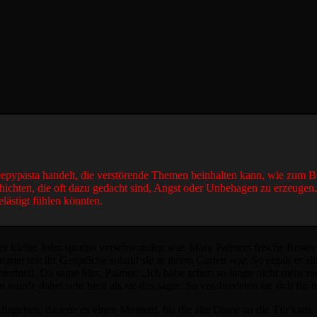
reepypasta handelt, die verstörende Themen beinhalten kann, wie zum B
hichten, die oft dazu gedacht sind, Angst oder Unbehagen zu erzeugen
elästigt fühlen könnten.
er kleine John spurlos verschwunden war. Mary Palmers frische Rosen b
mmer mit ihr Gespräche sobald sie in ihrem Garten war. So ergab es sic
 unterhielt. Da sagte Mrs. Palmer: „Ich habe schon so lange nicht meh
urde dabei sehr breit als sie das sagte. So verabredeten sie sich für 
ingelten, dauerte es einen Moment, bis die alte Dame an die Tür kam. 