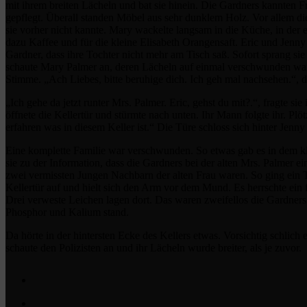
mit ihrem breiten Lächeln und bat sie hinein. Die Gardners kannten F
gepflegt. Überall standen Möbel aus sehr dunklem Holz. Vor allem die
sie vorher nicht kannte. Mary wackelte langsam in die Küche, in der
dazu Kaffee und für die kleine Elisabeth Orangensaft. Eric und Jenny G
Gardner, dass ihre Tochter nicht mehr am Tisch saß. Sofort sprang sie
schaute Mary Palmer an, deren Lächeln auf einmal verschwunden war. 
Stimme. „Ach Liebes, bitte beruhige dich. Ich geh mal nachsehen.“, d
„Ich gehe da jetzt runter Mrs. Palmer. Eric, gehst du mit?.“, fragte s
öffnete die Kellertür und stürmte nach unten. Ihr Mann folgte ihr. Plötz
erfahren was in diesem Keller ist.“ Die Türe schloss sich hinter Jenn
Eine komplette Familie war verschwunden. So etwas gab es in dem kl
sie zu der Information, dass die Gardners bei der alten Mrs. Palmer ei
zwei vermissten Jungen Nachbarn der alten Frau waren. So ging ein Tr
Kellertür auf und hielt sich den Arm vor dem Mund. Es herrschte ein 
Drei verweste Leichen lagen dort. Das waren zweifellos die Gardners. 
Phosphor und Kalium stand.
Da hörte in der hintersten Ecke des Kellers etwas. Vorsichtig schlich
schaute den Polizisten an und ihr Lächeln wurde breiter, als je zuvor.