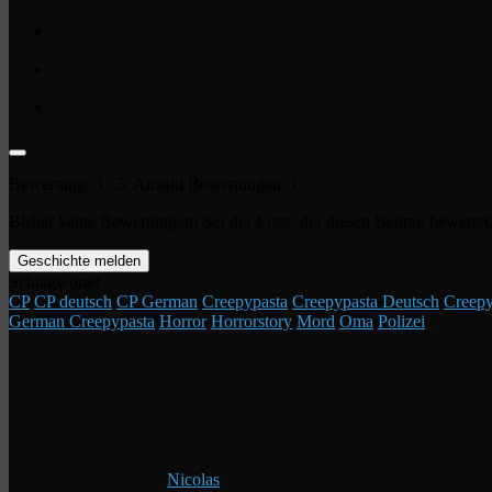
Bewertung:
3
/ 5. Anzahl Bewertungen:
1
Bisher keine Bewertungen! Sei der Erste, der diesen Beitrag bewertet
Geschichte melden
Schlagwörter
CP
CP deutsch
CP German
Creepypasta
Creepypasta Deutsch
Creepy
German Creepypasta
Horror
Horrorstory
Mord
Oma
Polizei
Nicolas