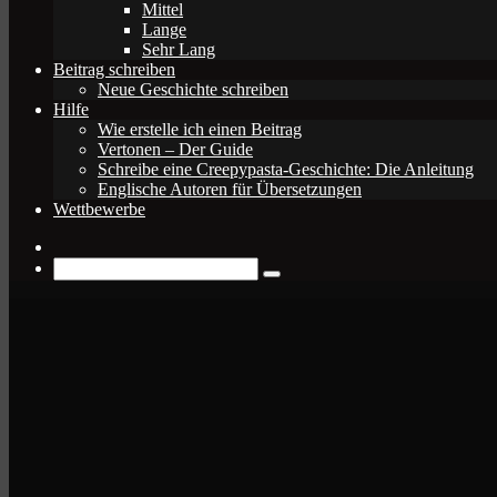
Mittel
Lange
Sehr Lang
Beitrag schreiben
Neue Geschichte schreiben
Hilfe
Wie erstelle ich einen Beitrag
Vertonen – Der Guide
Schreibe eine Creepypasta-Geschichte: Die Anleitung
Englische Autoren für Übersetzungen
Wettbewerbe
Zufälliger
Beitrag
Suche
nach