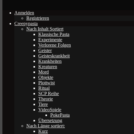
Anmelden
Registrieren
Creepypasta
Nach Inhalt Sortiert
Klassische Pasta
Experimente
Verlorene Folgen
Geister
Geisteskrankheit
Krankheiten
Kreaturen
Mord
Objekte
Plottwist
Ritual
SCP Reihe
Theorie
Tiere
VideoSpiele
PokePasta
Übersetzung
Nach Länge sortiert:
Kurz