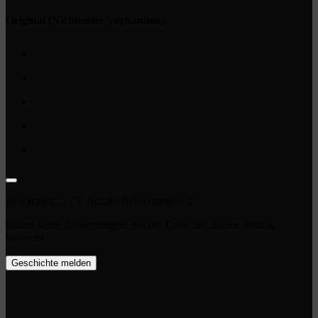
Original (Nichtmehr Vorhanden)
Bewertung:
5
/ 5. Anzahl Bewertungen:
2
Bisher keine Bewertungen! Sei der Erste, der diesen Beitrag
bewertet.
Geschichte melden