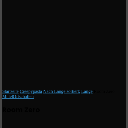
Startseite
/
Creepypasta
/
Nach Länge sortiert:
/
Lange
/
Room Zero
Mittel
Ortschaften
Room Zero