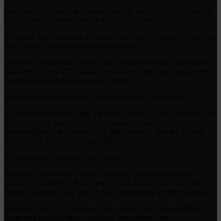
Das einzig Gute an dem Ganzen ist wohl, dass ich nicht der einzige
bin, der etwas gesehen hatte, was er nicht sollte.
Ich werde ihre Namen nicht nennen, da…nun ja, wenn ich euch das
sagen muss, dann habt ihr nicht aufgepasst.
„Forscher“ geht in die Disney Parks so oft er nur kann, das ganze
Jahr über. Er geht nicht dahin, um Spaß zu haben und sich an den
Fahrgeschäften und so weiter zu erfreuen.
Er sucht nach den Gascots – Maskottchen mit Gasmasken.
Es gibt scheinbar eine lange Tradition nach der Leute seltsame Gäste
überall im Park entdecken. Still, regungslos, auf Gäste aller
Altersgruppen, jeder Statur und Größe starrend. Männer, Frauen,
Erwachsene, Kinder und Jugendliche.
Sie alle tragen Gasmasken im Disney-Stil.
Vor langer Zeit erhielt Disney zahlreiche Beschwerden über
„komisch gekleidete“ Menschen, welche andere durch den Park
folgten. Menschen, die dann in der Menge einfach verschwanden.
Später sorgten die Gasmasken dafür, dass Leute andere Schlüsse
zogen und Berichte über „mögliche Terroristen“ und