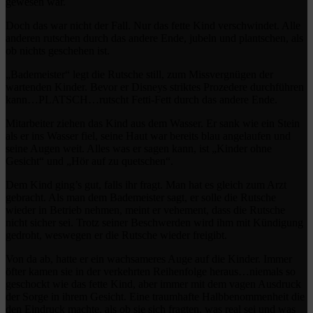
gewesen war.
Doch das war nicht der Fall. Nur das fette Kind verschwindet. Alle
anderen rutschen durch das andere Ende, jubeln und plantschen, als
ob nichts geschehen ist.
„Bademeister“ legt die Rutsche still, zum Missvergnügen der
wartenden Kinder. Bevor er Disneys striktes Prozedere durchführen
kann…PLATSCH…rutscht Fetti-Fett durch das andere Ende.
Mitarbeiter ziehen das Kind aus dem Wasser. Er sank wie ein Stein
als er ins Wasser fiel, seine Haut war bereits blau angelaufen und
seine Augen weit. Alles was er sagen kann, ist „Kinder ohne
Gesicht“ und „Hör auf zu quetschen“.
Dem Kind ging’s gut, falls ihr fragt. Man hat es gleich zum Arzt
gebracht. Als man dem Bademeister sagt, er solle die Rutsche
wieder in Betrieb nehmen, meint er vehement, dass die Rutsche
nicht sicher sei. Trotz seiner Beschwerden wird ihm mit Kündigung
gedroht, weswegen er die Rutsche wieder freigibt.
Von da ab, hatte er ein wachsameres Auge auf die Kinder. Immer
öfter kamen sie in der verkehrten Reihenfolge heraus…niemals so
geschockt wie das fette Kind, aber immer mit dem vagen Ausdruck
der Sorge in ihrem Gesicht. Eine traumhafte Halbbenommenheit die
den Eindruck machte, als ob sie sich fragten, was real sei und was