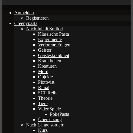
Anmelden
Registrieren
Creepypasta
Nach Inhalt Sortiert
Klassische Pasta
Experimente
Verlorene Folgen
Geister
Geisteskrankheit
Krankheiten
Kreaturen
Mord
Objekte
Plottwist
Ritual
SCP Reihe
Theorie
Tiere
VideoSpiele
PokePasta
Übersetzung
Nach Länge sortiert:
Kurz