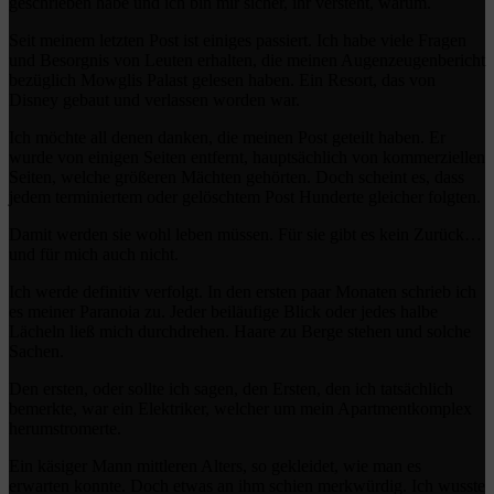
geschrieben habe und ich bin mir sicher, ihr versteht, warum.
Seit meinem letzten Post ist einiges passiert. Ich habe viele Fragen
und Besorgnis von Leuten erhalten, die meinen Augenzeugenbericht
bezüglich Mowglis Palast gelesen haben. Ein Resort, das von
Disney gebaut und verlassen worden war.
Ich möchte all denen danken, die meinen Post geteilt haben. Er
wurde von einigen Seiten entfernt, hauptsächlich von kommerziellen
Seiten, welche größeren Mächten gehörten. Doch scheint es, dass
jedem terminiertem oder gelöschtem Post Hunderte gleicher folgten.
Damit werden sie wohl leben müssen. Für sie gibt es kein Zurück…
und für mich auch nicht.
Ich werde definitiv verfolgt. In den ersten paar Monaten schrieb ich
es meiner Paranoia zu. Jeder beiläufige Blick oder jedes halbe
Lächeln ließ mich durchdrehen. Haare zu Berge stehen und solche
Sachen.
Den ersten, oder sollte ich sagen, den Ersten, den ich tatsächlich
bemerkte, war ein Elektriker, welcher um mein Apartmentkomplex
herumstromerte.
Ein käsiger Mann mittleren Alters, so gekleidet, wie man es
erwarten konnte. Doch etwas an ihm schien merkwürdig. Ich wusste