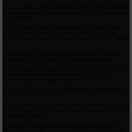
Club 22 ist einer von diesen verborgenen Orten. Falls man das Geld
hat beizutreten, was ihr bestimmt nicht habt, hat man Zugang dazu
und vielem mehr.
Club 22 ist ein Ort, an dem alles erlaubt ist. Der Disney-Konzern
nennt diese Orte „Dunkelzonen“. Orte, an denen das piepsige,
saubere Gesicht Mickeys von Alkohol, Drogen und ja, Sex, abgelöst
wird.
Gleichsam wird der Rest des Parks als „Hellzonen“ bezeichnet,
dazwischen einige „Grauzonen“ aus Versorgungsschächten.
Soweit „Hausmeister“ sagte, war das nicht immer so. Es lag eher an
einem stetigen Zerfall und der langsamen Lockerung sozialer
Normen innerhalb einer elitären Gruppe.
Der Grund, warum er das alles weiß? Ihr habt es bestimmt erraten –
er hatte dort sauber gemacht.
Nach langwieriger Prüfung seines Strafregisters und nachdem er zur
Geheimhaltung verpflichtet wurde, wurde „Hausmeister“ in eine der
Dunklezonen befördert.
Nun, bevor ihr euch irgendwelche satanischen Menschenopfer
vorstellt, so etwas hatte „Hausmeister“ nicht gesehen. Etliche leere