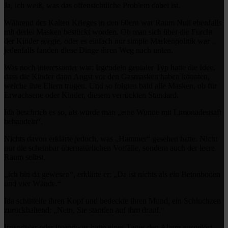
Ja, ich weiß, was das offensichtliche Problem dabei ist.
Während des Kalten Krieges in den 60ern war Raum Null ebenfalls
mit derlei Masken bestückt worden. Ob man sich über die Furcht
der Kinder sorgte, oder es einfach nur simple Markenpolitik war –
jedenfalls fanden diese Dinge ihren Weg nach unten.
Was noch interessanter war: Irgendein genialer Typ hatte die Idee,
dass die Kinder dann Angst vor den Gasmasken haben könnten,
welche ihre Eltern trugen. Und so folgten bald alle Masken, ob für
Erwachsene oder Kinder, diesem verrückten Standard.
Ida beschrieb es so, als würde man „eine Wunde mit Limonadensaft
behandeln“.
Nichts davon erklärte jedoch, was „Hammer“ gesehen hatte. Nicht
nur die scheinbar übernatürlichen Vorfälle, sondern auch der leere
Raum selbst.
„Ich bin da gewesen“, erklärte er: „Da ist nichts als ein Betonboden
und vier Wände.“
Ida schüttelte ihren Kopf und bedeckte ihren Mund, ein Schluchzen
zurückhaltend: „Nein, Sie standen auf ihm drauf.“
Irgendwer oder irgendwas hatte eines Tages den Alarm ausgelöst,