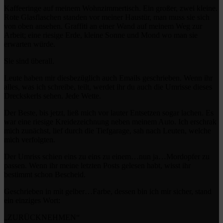
Kaffeeringe auf meinem Wohnzimmertisch. Ein großer, zwei kleine.
Rote Glasflaschen standen vor meiner Haustür, man muss sie sich
von oben ansehen. Graffiti an einer Wand auf meinem Weg zur
Arbeit; eine riesige Erde, kleine Sonne und Mond wo man sie
erwarten würde.
Sie sind überall.
Leute haben mir diesbezüglich auch Emails geschrieben. Wenn ihr
alles, was ich schreibe, teilt, werdet ihr du auch die Umrisse dieses
Dreckskerls sehen. Jede Wette.
Der Beste, bis jetzt, ließ mich vor lauter Entsetzen sogar lachen. Es
war eine riesige Kreidezeichnung neben meinem Auto. Ich erschrak
mich zunächst, lief durch die Tiefgarage, sah nach Leuten, welche
mich verfolgten.
Der Umriss schien eins zu eins zu einem…nun ja…Mordopfer zu
passen. Wenn ihr meine letzten Posts gelesen habt, wisst ihr
bestimmt schon Bescheid.
Geschrieben in mit gelber…Farbe, dessen bin ich mir sicher, stand
ein einziges Wort:
„ZURÜCKNEHMEN“