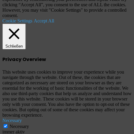
clicking “Accept All”, you consent to the use of ALL the cookies.
However, you may visit "Cookie Settings" to provide a controlled
consent.
Cookie Settings
Accept All
Schließen
Privacy Overview
This website uses cookies to improve your experience while you
navigate through the website. Out of these, the cookies that are
categorized as necessary are stored on your browser as they are
essential for the working of basic functionalities of the website. We
also use third-party cookies that help us analyze and understand how
you use this website. These cookies will be stored in your browser
only with your consent. You also have the option to opt-out of these
cookies. But opting out of some of these cookies may affect your
browsing experience.
Necessary
Necessary
immer aktiv