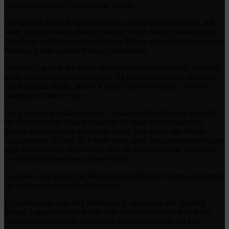
„Bombenattentäter“ machten die Runde.
Die meisten dieser Berichte landeten wahrscheinlich im Müll. Ich
weiß, dass ich keinen Bericht darüber in den Medien sehen werde.
Allerdings solltet ihr euch darüber im Klaren sein, dass Disney seine
Presse wie kein zweiter Konzern beherrscht.
„Forscher“ geht in die Parks, redet mit einigen Menschen, versucht,
keine Aufmerksamkeit zu erregen. Er fragt dann einfach drei oder
vier Familien, ob sie „seinen Kumpel“ gesehen hätten, der eine
„komische Maske“ trägt.
Ein Kerl, den ich „Bademeister“ nennen werde, arbeitete von 2001
bis 2003 in einem Disney Spaßbad. Er stand am Anfang einer
großen Wasserrutsche und sorgte dafür, dass keines der Kinder
Ärger machte. Er ließ die Kinder eines nach dem anderen durch und
sagte ihnen wieder und wieder, dass sie vorsichtig sein, ihre Arme
bei sich behalten sollten und so weiter.
An einem Tag rutscht ein fettes Kind die Rutsche runter und kommt
am anderen Ende nicht wieder raus.
Er schickt zwei oder drei Kinder nach, das Ganze lief ziemlich
flüssig. Logischerweise würde man daher annehmen, dass wenn
Fetti-Fett steckenblieb, das bei den anderen ebenfalls der Fall