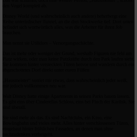
Das war schlimm, doch eine weitere Person, „Hausmeister“, schoss
den Vogel komplett ab.
Disney World (und wahrscheinlich auch andere) beherbergt eine
Reihe unterirdischer Tunnel, an die drei Stockwerke tief. Dort unten
befindet sich wortwörtlich alles, was die Arbeiter für ihren Job
brauchen.
Man nennt sie Utilidors – Versorgungsschächte.
Das ist mehr oder weniger der Grund, weshalb Figuren nie fehl am
Platz wirken, oder man keine Putzkräfte durch den Park laufen sieht.
Sie kommen hinter versteckten Türen hervor und wandern durch ein
abgeschottetes Dorf direkt unter euren Füßen
„Hausmeister“ verriet mir etwas, dass wahrscheinlich jeder weiß,
mir jedoch vollkommen neu war.
Walt Disney hatte einige Apartments in seinen Parks bauen lassen.
Es gibt eins über Cinderellas Schloss, eins bei Fluch der Karibik. Sie
sind überall.
Sie sind mehr als das. Es sind Nachtclubs, ein Kino, eine
Bowlingbahn und vieles mehr. Alles hinter verschlossenen Türen,
eingebaut hinter fröhlichen Fassaden, an denen man ohne
nachzudenken vorbeigeht.