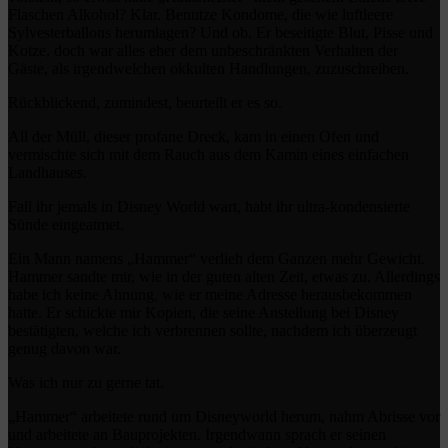
Flaschen Alkohol? Klar. Benutze Kondome, die wie luftleere
Sylvesterballons herumlagen? Und ob. Er beseitigte Blut, Pisse und
Kotze, doch war alles eher dem unbeschränkten Verhalten der
Gäste, als irgendwelchen okkulten Handlungen, zuzuschreiben.
Rückblickend, zumindest, beurteilt er es so.
All der Müll, dieser profane Dreck, kam in einen Ofen und
vermischte sich mit dem Rauch aus dem Kamin eines einfachen
Landhauses.
Fall ihr jemals in Disney World wart, habt ihr ultra-kondensierte
Sünde eingeatmet.
Ein Mann namens „Hammer“ verlieh dem Ganzen mehr Gewicht.
Hammer sandte mir, wie in der guten alten Zeit, etwas zu. Allerdings
habe ich keine Ahnung, wie er meine Adresse herausbekommen
hatte. Er schickte mir Kopien, die seine Anstellung bei Disney
bestätigten, welche ich verbrennen sollte, nachdem ich überzeugt
genug davon war.
Was ich nur zu gerne tat.
„Hammer“ arbeitete rund um Disneyworld herum, nahm Abrisse vor
und arbeitete an Bauprojekten. Irgendwann sprach er seinen