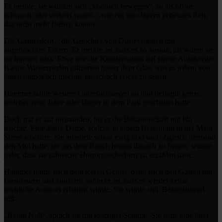
Er meinte, sie würden sich „komisch bewegen“, so als ob sie
schwach oder verletzt waren…wie ein von Jägern gehetztes Reh,
das nicht mehr fliehen konnte.
Die Gasmasken…die Gesichter von Disneyfiguren mit
angebrachten Filtern. Er merkte an, dass es so aussah, als wären sie
im Inneren nass. Etwa wie die Kondensation auf einem Autofenster.
Kleine Wasserperlen glitzerten hinter dem Glas, was es jedem von
ihnen unmöglich machte, tatsächlich etwas zu sehen.
Hammer stellte weitere Untersuchungen an und befragte jeden,
welcher zehn Jahre oder länger in dem Park gearbeitet hatte.
Doch traf er auf niemanden, bis er die Bekanntschaft mit Ida
machte. Eine ältere Dame, welche in einem Restaurant in der Main
Street arbeitete. Sie arbeitete schon ewig dort und obgleich niemand
den Mut hatte, sie aus dem Bauch heraus danach zu fragen, wusste
jeder, dass sie zahleiche Horrorgeschichten zu erzählen hatte.
Hammer fragte nach dem leeren Gebiet, dann nach den Gästen mit
Gasmasken und zunächst nahm er an, dass er wieder keine
wirkliche Antwort erhalten würde. Sie wurde still. Beängstigend
still.
„Raum Null“, sprach sie mit kratziger Stimme. Sie legte eine ihrer