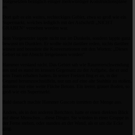
Vorgesetzten bezüglich einiger merkwürdiger Konstruktionspläne
an.
Dort gab es ein weites, rechteckiges Gebiet, etwa so groß wie ein
Supermarkt, welches lediglich mit der Aufschrift „NICHT
GRABEN“ versehen worden war.
Sein Vorgesetzter tappte nicht nur im Dunkeln, sondern tappte ganz
bewusst im Dunklen. Er wollte nicht darüber reden, nichts darüber
wissen und beendete die Konversationen mit den Worten: „Dieses
Gebiet ist mit Absicht freigelassen worden“
Hammer verstand nicht. Das Gebiet sah wie Raumverschwendung
aus und es stand im krassen Gegensatz zu der Aufgabe, die er und
sein Team erhalten hatten. In seiner Freizeit fing er an, in der
Gegend herumzuschnüffeln, nur um auf eine alte Stahltür zu stoßen,
dahinter nur eine weite Fläche Betons. Ein leerer, grauer Boden, so
groß wie ein Supermarkt.
Bald danach machte Hammer Gascots inmitten der Menge aus.
Anders, als in den anderen Berichten, hatte er einen direkten Blick
auf diese Menschen…diese Dinger. Sie würden in einer Gruppe in
der Ferne stehen, oder standen an der Wand, als er um die Ecke
ging.