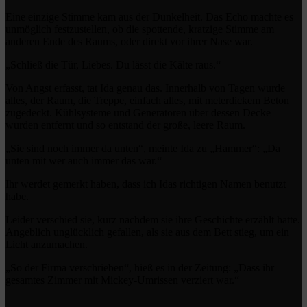
Eine einzige Stimme kam aus der Dunkelheit. Das Echo machte es
unmöglich festzustellen, ob die spottende, kratzige Stimme am
anderen Ende des Raums, oder direkt vor ihrer Nase war.
„Schließ die Tür, Liebes. Du lässt die Kälte raus.“
Von Angst erfasst, tat Ida genau das. Innerhalb von Tagen wurde
alles, der Raum, die Treppe, einfach alles, mit meterdickem Beton
zugedeckt. Kühlsysteme und Generatoren über dessen Decke
wurden entfernt und so entstand der große, leere Raum.
„Sie sind noch immer da unten“, meinte Ida zu „Hammer“: „Da
unten mit wer auch immer das war.“
Ihr werdet gemerkt haben, dass ich Idas richtigen Namen benutzt
habe.
Leider verschied sie, kurz nachdem sie ihre Geschichte erzählt hatte.
Angeblich unglücklich gefallen, als sie aus dem Bett stieg, um ein
Licht anzumachen.
„So der Firma verschrieben“, hieß es in der Zeitung: „Dass ihr
gesamtes Zimmer mit Mickey-Umrissen verziert war.“