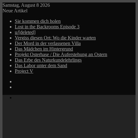
Samstag, August 8 2026
Neue Artikel
Sie kommen dich holen
Lost in the Backrooms Episode 3
u/[deleted]
Vergiss diesen Ort: Wo die Kinder warten
Der Mord in der verlassenen Villa
Das Mädchen im Hintergrund
Projekt Osterhase / Die Auferstehung an Ostern
Das Erbe des Naturkundelehrlings
Das Labor unter dem Sand
Project V
Log
In
Zufälliger
Beitrag
Menü