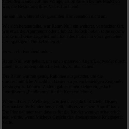
zitternden Hände auf ihre Wange, als ob sie ein kleines Mädchen
war, die Bestrafung ihres Vaters fürchtend.
Sie sah ihn während der gesamten Konversation nicht an.
Wie sich herausstellte, war Raum Null ein weiterer, versteckter Ort,
wie etwa die Apartments oder Club 22. Jedoch hoben seine enorme
Größe und seine Lage tief unterhalb des Parks ihn von irgendeiner
der „spaßigen“ Dunkelzonen ab.
Es war ein Bombenbunker.
Raum Null war gebaut, um einen massiven Angriff, entweder durch
innen- oder außenpolitische Feinde, zu überstehen.
Der Raum war mit genug Rationen ausgestattet, um die
durchschnittliche Anzahl an Gästen zu jedem beliebigen Zeitpunkt
versorgen zu können. Zudem gab es einen kleineren, jedoch
luxuriöseren „Panikraum“ für die Konzernleitung.
Während des 2. Weltkriegs wurden tatsächlich offizielle Disney
Gasmasken für Kinder hergestellt, falls es zu einem Angriff kam.
Die Idee dahinter war, dass es für die Kinder weniger schauerlich
sein würde, wenn Mickeys Gesicht das lebensrettende Kriegsgerät
zierte.