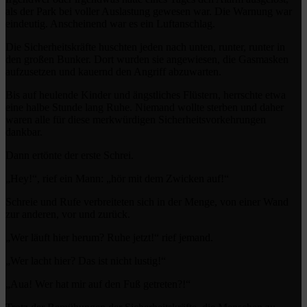
als der Park bei voller Auslastung gewesen war. Die Warnung war
eindeutig. Anscheinend war es ein Luftanschlag.
Die Sicherheitskräfte huschten jeden nach unten, runter, runter in
den großen Bunker. Dort wurden sie angewiesen, die Gasmasken
aufzusetzen und kauernd den Angriff abzuwarten.
Bis auf heulende Kinder und ängstliches Flüstern, herrschte etwa
eine halbe Stunde lang Ruhe. Niemand wollte sterben und daher
waren alle für diese merkwürdigen Sicherheitsvorkehrungen
dankbar.
Dann ertönte der erste Schrei.
„Hey!“, rief ein Mann: „hör mit dem Zwicken auf!“
Schreie und Rufe verbreiteten sich in der Menge, von einer Wand
zur anderen, vor und zurück.
„Wer läuft hier herum? Ruhe jetzt!“ rief jemand.
„Wer lacht hier? Das ist nicht lustig!“
„Aua! Wer hat mir auf den Fuß getreten?!“