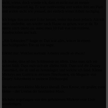
nicht, wieso, doch wusste ich, dass es nicht nur an meiner
Vorstellungskraft lag. Er war merkwürdig und wirkte fehl am Platz
und wirkte nicht wie jemand, der einfach seiner Arbeit nachging.
Ich folgte ihm um eine Ecke herum, verlor ihn dann jedoch. Als ich
mich umdrehte, um wieder nach Hause zu gehen, war er da. Er
starrte mich direkt an, stand etwa 10 Fuß von mir entfernt.
Ausdruckslos und kalt.
„Am Erkunden?“ fragte er. Das war alles, was er in einem
beschuldigenden Ton zu mir sagte.
Erklärt mir: Welcher normale Arbeiter macht so etwas?
Ich denke, dass ist das Schlimmste an allem. Dass man sich nie
sicher fühlt. Dass man sich nie alleine fühlt. Dass und die Disney
Fanartikel, die ab und an herumlagen und welche ich fand. Kleine
Mickeys aus Gummi in meinem Briefkasten, ein Magazin von
Disney Adventures in meinem Bücherregal.
Sie verstecken kleine Mickeys überall. Drei Kreise, ein großer, zwei
kleine – der Umriss der berühmten Maus.
Ich habe angefangen von den gefundenen Mickeys eine Liste
anzufertigen.