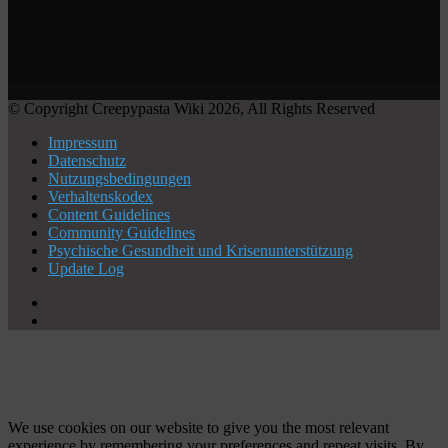
© Copyright Creepypasta Wiki 2026, All Rights Reserved
Impressum
Datenschutz
Nutzungsbedingungen
Verhaltenskodex
Content Guidelines
Community Guidelines
Psychische Gesundheit und Krisenunterstützung
Update Log
X
YouTube
Facebook
X
WhatsApp
Telegram
Schaltfläche
"Zurück
zum
Anfang"
We use cookies on our website to give you the most relevant
experience by remembering your preferences and repeat visits. By