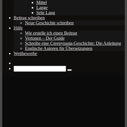
Mittel
Lange
Sehr Lang
Beitrag schreiben
Neue Geschichte schreiben
Hilfe
Wie erstelle ich einen Beitrag
Vertonen – Der Guide
Schreibe eine Creepypasta-Geschichte: Die Anleitung
Englische Autoren für Übersetzungen
Wettbewerbe
Zufälliger
Beitrag
Suche
nach