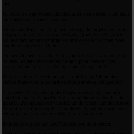
nicht.
Sie würden etwas Wasser schlucken und etwas würgen…und dann
die Rutsche nicht wieder benutzen.
Ich las seine Emails mit der gleichen Sorge, die ihr jetzt auch wohl
verspürt. Ich wollte, dass er seine eigene Geschichte teilte, doch
wollte er sich auf eine derartige Art und Weise nicht öffnen. Was
man ihm nicht verübeln kann.
„Schneewittchen“, was nicht ihre echte Rolle war, war eine „Figur“
im Park. Sie hatte etwas Nettes für mich parat. Wisst ihr was
passiert, wenn ein Maskottchen in seinem Anzug stirbt?
Ihr wisst schon: Eine Sekunde posiert ihr für ein Bild mit dem
kleinen Jimmy und in der nächsten kriegt er einen Schlaganfall?
Ein zweites Maskottchen in der Gegend muss mit der Leiche an
einer Ecke oder auf einer Bank sitzen und darauf warten, bis eine
spezielle „Reinigungskraft“ eintrifft, um die Leiche auf eine diskrete
Art und Weise fortzuschaffen. Und derweil haben die Gäste keine
Ahnung, dass sie mit einer Leiche für ein Foto posieren.
Ihr könnt jetzt gerne mal eure Familienalben durchblättern.