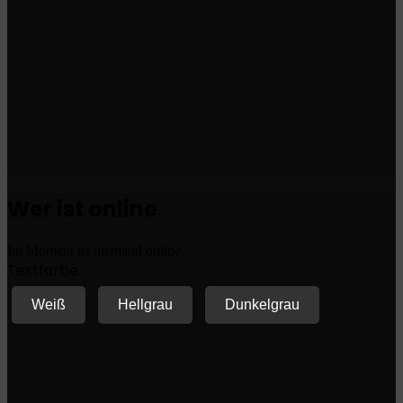
Wer ist online
Im Moment ist niemand online.
Textfarbe
Weiß
Hellgrau
Dunkelgrau