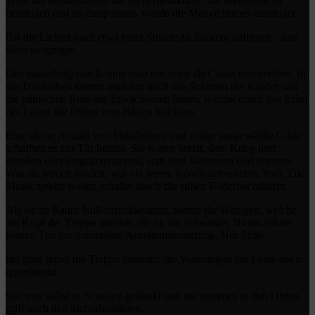
Trotz der Bemühungen der Sicherheitskräfte, die Menschen zu
beruhigen und zu entspannen, wurde die Menge immer unruhiger.
Bis die Lichter nach etwa einer Stunde zu flackern anfingen…und
dann ausgingen.
Das darauffolgende konnte man nur noch als Chaos beschreiben. In
der Dunkelheit konnte man nur noch das Schreien der Kinder und
die panischen Rufe der Erwachsenen hören, welche durch das Echo
des Lärms die Ohren zum Bluten brachten.
Eine kleine Anzahl von Mitarbeitern und einige ausgewählte Gäste
schafften es zur Tür heraus. Sie waren bereit, dem Krieg dort
draußen eher entgegenzutreten, statt dem Wahnsinn dort drinnen.
Was sie jedoch fanden, war ein leerer, jedoch unberührter Park. Die
Musik spielte weiter, schallte durch die stillen Bilderbuchdörfer.
Als sie zu Raum Null zurückkehrten, hörten die Wenigen, welche
am Kopf der Treppe standen, die in ein schwarzes Nichts führte,
keinen Ton der vorherigen Auseinandersetzung. Nur Stille.
Ida ging selbst die Treppe hinunter, die Warnungen der Leute oben
ignorierend.
Sie, nun selbst in Schwarz getränkt und mit summen in den Ohren,
griff nach den Sicherheitstüren.